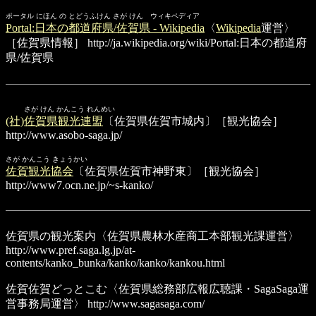
ポータル にほん の とどうふけん さが けん ウィキペディア
Portal:日本の都道府県/佐賀県 - Wikipedia
〈
Wikipedia
運営〉
［佐賀県情報］
http://ja.wikipedia.org/wiki/Portal:日本の都道府
県/佐賀県
さが けん かんこう れんめい
(社)佐賀県観光連盟
〔佐賀県佐賀市城内〕［観光協会］
http://www.asobo-saga.jp/
さが かんこう きょうかい
佐賀観光協会
〔佐賀県佐賀市神野東〕［観光協会］
http://www7.ocn.ne.jp/~s-kanko/
佐賀県の観光案内
〈佐賀県農林水産商工本部観光課運営〉
http://www.pref.saga.lg.jp/at-
contents/kanko_bunka/kanko/kanko/kankou.html
佐賀佐賀どっとこむ
〈佐賀県総務部広報広聴課・SagaSaga運
営事務局運営〉
http://www.sagasaga.com/