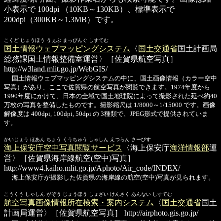
小表示で 100dpi （10KB～130KB）、標準表示で
200dpi（300KB～1.3MB）です。
こくど じょうほう うぇぶ まっぴんぐ しすてむ
国土情報ウェブマッピングシステム
〈
国土交通省
国土計画局
総務課国土情報整備室運営〉［佐賀県航空写真］
http://w3land.mlit.go.jp/WebGIS/
国土情報ウェブマッピングシステムの中に、国土画像情報（カラー空中
写真）があり、ここで佐賀県の航空写真が閲覧できます。1974年度から
1990年度にかけて、日本の全域で国土地理院によって撮影された延べ約40
万枚の写真を整備したものです。撮影縮尺は 1/8000～1/15000 です。画像
解像度は 400dpi, 100dpi, 50dpi の 3種類で、JPEG形式で提供されていま
す。
かいじょう ほあん ちょう くうちゅう しゃしん えつらん さーびす
海上保安庁空中写真閲覧サービス
〈海上保安庁
海洋情報部
運
営〉［佐賀県海岸線航空(空中)写真］
http://www4.kaiho.mlit.go.jp/Aphoto/Air_code/INDEX/
海上保安庁が撮影した佐賀県の海岸線の航空(空中)写真が見られます。
こうくう しゃしん がぞう じょうほう しょざい けんさく あんない しすてむ
航空写真画像情報所在検索・案内システム
〈
国土交通省
国土
計画局運営〉［佐賀県航空写真］
http://airphoto.gis.go.jp/