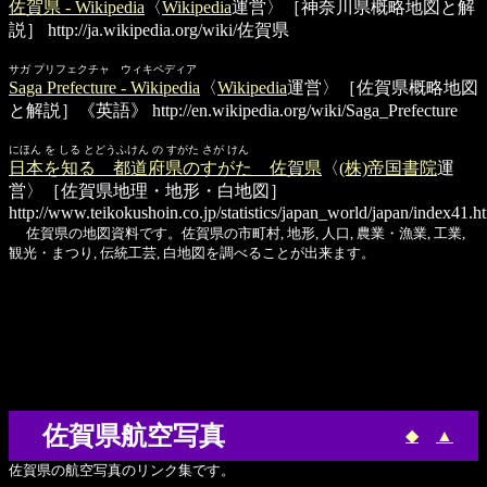
佐賀県 - Wikipedia
〈
Wikipedia
運営〉［神奈川県概略地図と解
説］
http://ja.wikipedia.org/wiki/佐賀県
サガ プリフェクチャ ウィキペディア
Saga Prefecture - Wikipedia
〈
Wikipedia
運営〉［佐賀県概略地図
と解説］《英語》
http://en.wikipedia.org/wiki/Saga_Prefecture
にほん を しる とどうふけん の すがた さが けん
日本を知る 都道府県のすがた 佐賀県
〈
(株)帝国書院
運
営〉［佐賀県地理・地形・白地図］
http://www.teikokushoin.co.jp/statistics/japan_world/japan/index41.h
佐賀県の地図資料です。佐賀県の市町村, 地形, 人口, 農業・漁業, 工業,
観光・まつり, 伝統工芸, 白地図を調べることが出来ます。
佐賀県航空写真
◆
▲
佐賀県の航空写真のリンク集です。