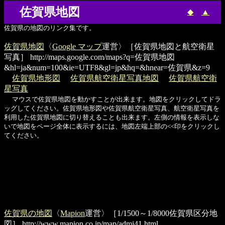
佐賀県地図
◆
▲
佐賀県の地図のリンク集です。
佐賀県地図
〈
Google マップ
運営〉［佐賀県地図と航空衛星
写真］
http://maps.google.com/maps?q=佐賀県地図
&hl=ja&num=100&ie=UTF8&gl=jp&hq=&hnear=佐賀県&z=9
佐賀県地形図
佐賀県航空衛星写真地図
佐賀県航空衛
星写真
マウスで佐賀県地図を動かすことが出来ます。地図をクリックしてドラ
ッグしてください。佐賀県地形図や佐賀県航空衛星写真、航空衛星写真を
利用した佐賀県地図に切り替えることも出来ます。左側の情報を表示しな
いで地図をページ全体に表示するには、地図左端上部の<<印をクリックし
てください。
佐賀県の地図
〈
Mapion
運営〉［1/1500～1/8000佐賀県区分地
図］
http://www.mapion.co.jp/map/admi41.html