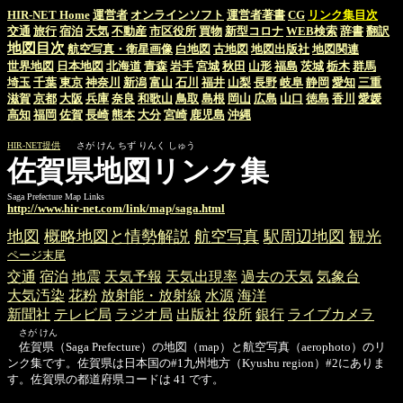
HIR-NET Home
運営者
オンラインソフト
運営者著書
CG
リンク集目次
交通
旅行
宿泊
天気
不動産
市区役所
買物
新型コロナ
WEB検索
辞書
翻訳
地図目次
航空写真・衛星画像
白地図
古地図
地図出版社
地図関連
世界地図
日本地図
北海道
青森
岩手
宮城
秋田
山形
福島
茨城
栃木
群馬
埼玉
千葉
東京
神奈川
新潟
富山
石川
福井
山梨
長野
岐阜
静岡
愛知
三重
滋賀
京都
大阪
兵庫
奈良
和歌山
鳥取
島根
岡山
広島
山口
徳島
香川
愛媛
高知
福岡
佐賀
長崎
熊本
大分
宮崎
鹿児島
沖縄
HIR-NET提供
さが けん ちず りんく しゅう
佐賀県地図リンク集
Saga Prefecture Map Links
http://www.hir-net.com/link/map/saga.html
地図
概略地図と情勢解説
航空写真
駅周辺地図
観光
ページ末尾
交通
宿泊
地震
天気予報
天気出現率
過去の天気
気象台
大気汚染
花粉
放射能・放射線
水源
海洋
新聞社
テレビ局
ラジオ局
出版社
役所
銀行
ライブカメラ
さが けん
佐賀県（Saga Prefecture）の地図（map）と航空写真（aerophoto）のリ
ンク集です。佐賀県は日本国の#1九州地方（Kyushu region）#2にありま
す。佐賀県の都道府県コードは 41 です。