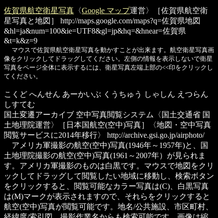
佐賀県航空衛星写真
〈
Google マップ
運営〉［佐賀県航空衛
星写真と地図］
http://maps.google.com/maps?q=佐賀県地図
&hl=ja&num=100&ie=UTF8&gl=jp&hq=&hnear=佐賀県
&t=k&z=9
マウスで佐賀県航空衛星写真を動かすことが出来ます。航空衛星写真画
像をクリックしてドラッグしてください。左側の情報を表示しないで衛星
写真をページ全体に表示するには、衛星写真左端上部の<<印をクリックし
てください。
こくど へんせん あーかいぶ くうちゅう しゃしん えつらん
しすてむ
国土変遷アーカイブ 空中写真閲覧システム
〈国土交通省 国
土地理院運営〉［日本国航空(空中)写真］〈地図・空中写真
閲覧サービスに2014年移行〉
http://archive.gsi.go.jp/airphoto/
アメリカ軍撮影の航空(空中)写真(1946年～1957年)と、国
土地理院撮影の航空(空中)写真(1961～2007年）が見られま
す。アメリカ軍撮影のものは白黒です。マウスで地図をクリ
ックしてドラッグして閲覧したい地域に移動し、検索ボタン
をクリックすると、閲覧可能なカラー写真は(C)、白黒写真
は(M)マークが表示されますので、それらをクリックすると
航空(空中)写真が閲覧可能です。地名/公共施設、市区町村、
経緯度/索引図、撮影作業名からも検索可能です。画像は縮