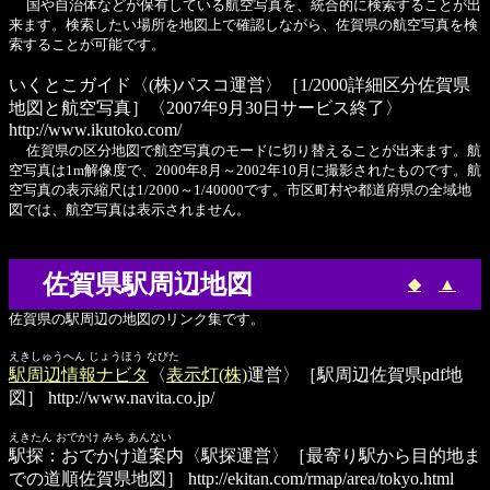
国や自治体などが保有している航空写真を、統合的に検索することが出
来ます。検索したい場所を地図上で確認しながら、佐賀県の航空写真を検
索することが可能です。
いくとこガイド
〈(株)パスコ運営〉［1/2000詳細区分佐賀県
地図と航空写真］〈2007年9月30日サービス終了〉
http://www.ikutoko.com/
佐賀県の区分地図で航空写真のモードに切り替えることが出来ます。航
空写真は1m解像度で、2000年8月～2002年10月に撮影されたものです。航
空写真の表示縮尺は1/2000～1/40000です。市区町村や都道府県の全域地
図では、航空写真は表示されません。
佐賀県駅周辺地図
◆
▲
佐賀県の駅周辺の地図のリンク集です。
えきしゅうへん じょうほう なびた
駅周辺情報ナビタ
〈
表示灯(株)
運営〉［駅周辺佐賀県pdf地
図］
http://www.navita.co.jp/
えきたん おでかけ みち あんない
駅探：おでかけ道案内
〈駅探運営〉［最寄り駅から目的地ま
での道順佐賀県地図］
http://ekitan.com/rmap/area/tokyo.html