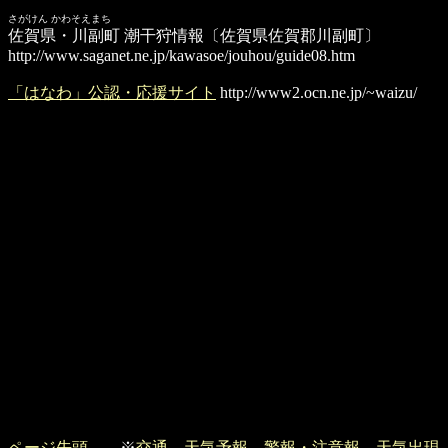
さがけん かわそえまち
佐賀県・川副町 潮干狩情報
〔佐賀県佐賀郡川副町〕
http://www.saganet.ne.jp/kawasoe/jouhou/guide08.htm
「はなわ」公認・応援サイト
http://www2.ocn.ne.jp/~waizu/
ページ先頭
※
交通
、
天気予報
、
警報・注意報
、
天気出現