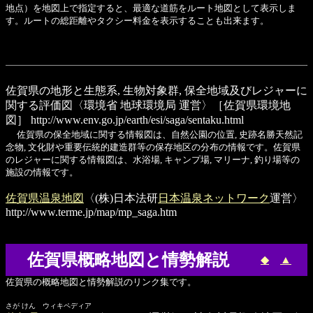
地点）を地図上で指定すると、最適な道筋をルート地図として表示しま
す。ルートの総距離やタクシー料金を表示することも出来ます。
佐賀県の地形と生態系, 生物対象群, 保全地域及びレジャーに
関する評価図
〈環境省 地球環境局 運営〉［佐賀県環境地
図］
http://www.env.go.jp/earth/esi/saga/sentaku.html
佐賀県の保全地域に関する情報図は、自然公園の位置, 史跡名勝天然記
念物, 文化財や重要伝統的建造群等の保存地区の分布の情報です。佐賀県
のレジャーに関する情報図は、水浴場, キャンプ場, マリーナ, 釣り場等の
施設の情報です。
佐賀県温泉地図
〈(株)日本法研
日本温泉ネットワーク
運営〉
http://www.terme.jp/map/mp_saga.htm
佐賀県概略地図と情勢解説
◆
▲
佐賀県の概略地図と情勢解説のリンク集です。
さが けん ウィキペディア