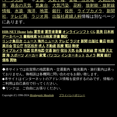
率
、
過去の天気
、
気象台
、
大気汚染
、
花粉
、
放射能・放射線
情報
、
水源
、
海洋
、
地震
、
銀行
、
役所
、
ライブカメラ
、
新聞
社
、
テレビ局
、
ラジオ局
、
出版社
産婦人科
情報は別なページ
にあります。
HIR-NET Home
Info
運営者
運営者著書
オンラインソフト
CG
里美
日本画
データベース
書籍検索
WEB検索
辞書
翻訳
リンク集目次
ニュース
海外ニュース
テレビ
ラジオ
新聞
出版社
書店
映画
展示会
官公庁
市区役所
求人
不動産
医療
電話
郵便
ライブカメラ
地図
世界地図
交通
旅行
宿泊
天気
台風
放射線
雲
地震
天文
暦
海
スポーツ
メーカー
家電
パソコン
インターネット
カメラ
懸賞
銀行
価格
買物
◆本サイトでは佐賀県の地図案内・交通案内・観光案内・旅行案内は承っ
ておりません。御相談は各機関に問い合わせをお願い致します。
◆本サイトはインターネットのアドレス情報を提供するのみです。情報の
ご利用は自己責任で行ってください。
◆リンクは、ご自由にお張りください。
Copyright (C) 1996-2024
Hirabayashi Masahide
プライバシーポリシー