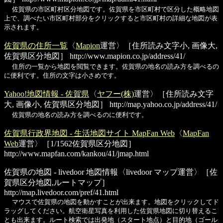
佐賀県の市区町村区分地図です。佐賀県を市区町村で区分した概略地図
上で、調べたい市区町村部分をクリックすると市区町村の詳細な地図が表
示されます。
佐賀県の住所一覧
〈
Mapion
運営〉［住所読み文字小, 画像大,
佐賀県区分地図］
http://www.mapion.co.jp/address/41/
住所の一覧から地図を閲覧できます。佐賀県の地名の読み方を調べるの
に便利です。住所の文字は小さめです。
Yahoo!地図情報 - 佐賀県
〈
ヤフー(株)
運営〉［住所読み文字
大, 画像小, 佐賀県区分地図］
http://map.yahoo.co.jp/address/41/
佐賀県の地名の読み方を調べるのに便利です。
佐賀県行政界地図 - 生活地図サイト MapFan Web
〈
MapFan
Web
運営〉［1/1562佐賀県区分地図］
http://www.mapfan.com/kankou/41/jmap.html
佐賀県の地図 - livedoor 地図情報
〈livedoor マップ運営〉［佐
賀県区分地図,ルートマップ］
http://map.livedoor.com/pref/41.html
マウスで佐賀県の地図を動かすことが出来ます。地図をクリックしてド
ラッグしてください。航空衛星写真を利用した佐賀県地図に切り替えるこ
とも出来ます。ルート検索では出発地（スタート地点）と目的地（ゴール