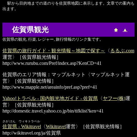
駅から目的地までの道のりを佐賀県地図に表示します。文章での案内も
出ます。
佐賀県観光
◆
▲
佐賀県の観光, 行楽, レジャー, 旅行情報のリンク集です。
佐賀県の旅行ガイド・観光情報～地図で探す～
〈
るるぶ.com
運営〉［佐賀県観光情報］
http://www.rurubu.com/Pref/index.asp?KenCD=41
佐賀県のエリア情報：マップルネット
〈マップルネット運
営〉［佐賀県観光情報］
http://www.mapple.net/areainfo/pref.asp?pref=41
Yahoo!トラベル - 国内観光地ガイド - 佐賀県
〈
ヤフー(株)
運
営〉［佐賀県観光情報］
http://domestic.travel.yahoo.co.jp/bin/tifklist?ken=41
さが けん ウィキトラベル
佐賀県 - Wikitravel
〈
Wikitravel
運営〉［佐賀県観光情報］
http://wikitravel.org/ja/佐賀県