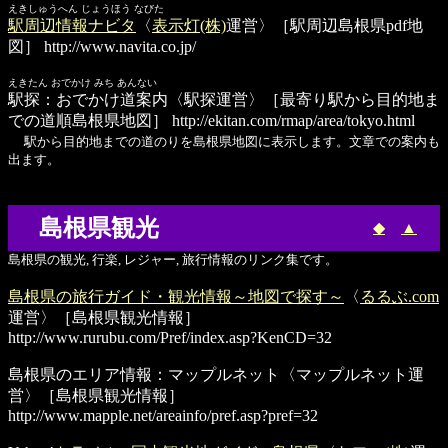
えきしゅうへん じょうほう なびた
駅周辺情報ナビタ
〈
表示灯(株)
運営〉［駅周辺島根県pdf地
図］
http://www.navita.co.jp/
えきたん おでかけ みち あんない
駅探：おでかけ道案内
〈駅探運営〉［最寄り駅から目的地ま
での道順島根県地図］
http://ekitan.com/rmap/area/tokyo.html
駅から目的地までの道のりを島根県地図に表示します。文章での案内も
出ます。
島根県観光
◆
▲
島根県の観光, 行楽, レジャー, 旅行情報のリンク集です。
島根県の旅行ガイド・観光情報～地図で探す～
〈
るるぶ.com
運営〉［島根県観光情報］
http://www.rurubu.com/Pref/index.asp?KenCD=32
島根県のエリア情報：マップルネット
〈マップルネット運
営〉［島根県観光情報］
http://www.mapple.net/areainfo/pref.asp?pref=32