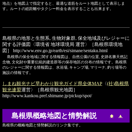
地点）を地図上で指定すると、最適な道筋をルート地図として表示しま
す。ルートの総距離やタクシー料金を表示することも出来ます。
島根県の地形と生態系, 生物対象群, 保全地域及びレジャーに
関する評価図
〈環境省 地球環境局 運営〉［島根県環境地
図］
http://www.env.go.jp/earth/esi/simane/sentaku.html
島根県の保全地域に関する情報図は、自然公園の位置, 史跡名勝天然記
念物, 文化財や重要伝統的建造群等の保存地区の分布の情報です。島根県
のレジャーに関する情報図は、水浴場, キャンプ場, マリーナ, 釣り場等の
施設の情報です。
しまね観光ナビ早わかり観光ガイド県全体MAP
〈
(社)島根県
観光連盟
運営〉［島根県観光地図］
http://www.kankou.pref.shimane.jp/pickup/spot/
島根県概略地図と情勢解説
◆
▲
島根県の概略地図と情勢解説のリンク集です。