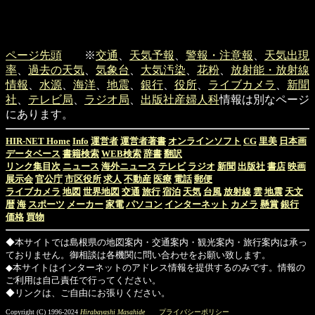
ページ先頭
※
交通
、
天気予報
、
警報・注意報
、
天気出現
率
、
過去の天気
、
気象台
、
大気汚染
、
花粉
、
放射能・放射線
情報
、
水源
、
海洋
、
地震
、
銀行
、
役所
、
ライブカメラ
、
新聞
社
、
テレビ局
、
ラジオ局
、
出版社
産婦人科
情報は別なページ
にあります。
HIR-NET Home
Info
運営者
運営者著書
オンラインソフト
CG
里美
日本画
データベース
書籍検索
WEB検索
辞書
翻訳
リンク集目次
ニュース
海外ニュース
テレビ
ラジオ
新聞
出版社
書店
映画
展示会
官公庁
市区役所
求人
不動産
医療
電話
郵便
ライブカメラ
地図
世界地図
交通
旅行
宿泊
天気
台風
放射線
雲
地震
天文
暦
海
スポーツ
メーカー
家電
パソコン
インターネット
カメラ
懸賞
銀行
価格
買物
◆本サイトでは島根県の地図案内・交通案内・観光案内・旅行案内は承っ
ておりません。御相談は各機関に問い合わせをお願い致します。
◆本サイトはインターネットのアドレス情報を提供するのみです。情報の
ご利用は自己責任で行ってください。
◆リンクは、ご自由にお張りください。
Copyright (C) 1996-2024
Hirabayashi Masahide
プライバシーポリシー