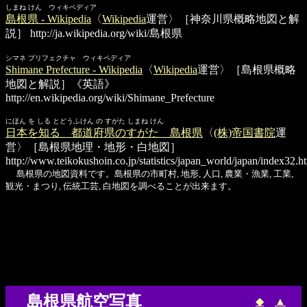
しまね けん ウィキペディア
島根県 - Wikipedia
〈
Wikipedia
運営〉［神奈川県概略地図と解
説］
http://ja.wikipedia.org/wiki/島根県
シマネ プリフェクチャ ウィキペディア
Shimane Prefecture - Wikipedia
〈
Wikipedia
運営〉［島根県概略
地図と解説］《英語》
http://en.wikipedia.org/wiki/Shimane_Prefecture
にほん を しる とどうふけん の すがた しまね けん
日本を知る 都道府県のすがた 島根県
〈
(株)帝国書院
運
営〉［島根県地理・地形・白地図］
http://www.teikokushoin.co.jp/statistics/japan_world/japan/index32.h
島根県の地図資料です。島根県の市町村, 地形, 人口, 農業・漁業, 工業,
観光・まつり, 伝統工芸, 白地図を調べることが出来ます。
島根県航空写真
◆
▲