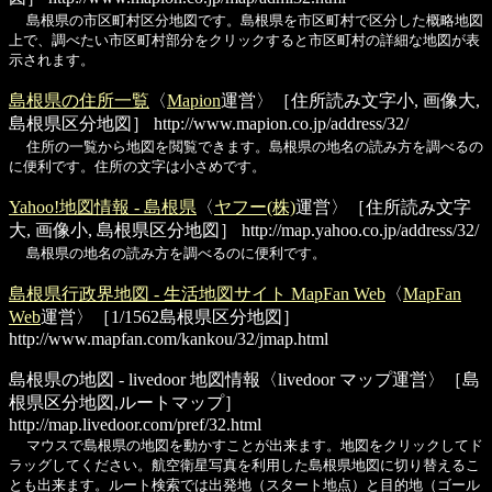
島根県の市区町村区分地図です。島根県を市区町村で区分した概略地図
上で、調べたい市区町村部分をクリックすると市区町村の詳細な地図が表
示されます。
島根県の住所一覧
〈
Mapion
運営〉［住所読み文字小, 画像大,
島根県区分地図］
http://www.mapion.co.jp/address/32/
住所の一覧から地図を閲覧できます。島根県の地名の読み方を調べるの
に便利です。住所の文字は小さめです。
Yahoo!地図情報 - 島根県
〈
ヤフー(株)
運営〉［住所読み文字
大, 画像小, 島根県区分地図］
http://map.yahoo.co.jp/address/32/
島根県の地名の読み方を調べるのに便利です。
島根県行政界地図 - 生活地図サイト MapFan Web
〈
MapFan
Web
運営〉［1/1562島根県区分地図］
http://www.mapfan.com/kankou/32/jmap.html
島根県の地図 - livedoor 地図情報
〈livedoor マップ運営〉［島
根県区分地図,ルートマップ］
http://map.livedoor.com/pref/32.html
マウスで島根県の地図を動かすことが出来ます。地図をクリックしてド
ラッグしてください。航空衛星写真を利用した島根県地図に切り替えるこ
とも出来ます。ルート検索では出発地（スタート地点）と目的地（ゴール