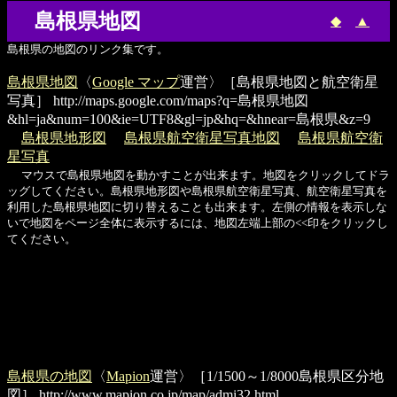
島根県地図
◆
▲
島根県の地図のリンク集です。
島根県地図
〈
Google マップ
運営〉［島根県地図と航空衛星
写真］
http://maps.google.com/maps?q=島根県地図
&hl=ja&num=100&ie=UTF8&gl=jp&hq=&hnear=島根県&z=9
島根県地形図
島根県航空衛星写真地図
島根県航空衛
星写真
マウスで島根県地図を動かすことが出来ます。地図をクリックしてドラ
ッグしてください。島根県地形図や島根県航空衛星写真、航空衛星写真を
利用した島根県地図に切り替えることも出来ます。左側の情報を表示しな
いで地図をページ全体に表示するには、地図左端上部の<<印をクリックし
てください。
島根県の地図
〈
Mapion
運営〉［1/1500～1/8000島根県区分地
図］
http://www.mapion.co.jp/map/admi32.html