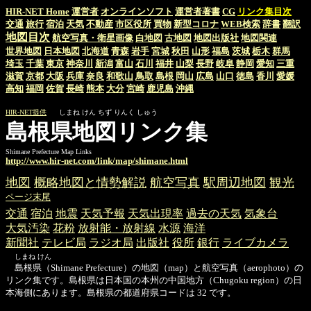
HIR-NET Home
運営者
オンラインソフト
運営者著書
CG
リンク集目次
交通
旅行
宿泊
天気
不動産
市区役所
買物
新型コロナ
WEB検索
辞書
翻訳
地図目次
航空写真・衛星画像
白地図
古地図
地図出版社
地図関連
世界地図
日本地図
北海道
青森
岩手
宮城
秋田
山形
福島
茨城
栃木
群馬
埼玉
千葉
東京
神奈川
新潟
富山
石川
福井
山梨
長野
岐阜
静岡
愛知
三重
滋賀
京都
大阪
兵庫
奈良
和歌山
鳥取
島根
岡山
広島
山口
徳島
香川
愛媛
高知
福岡
佐賀
長崎
熊本
大分
宮崎
鹿児島
沖縄
HIR-NET提供
しまね けん ちず りんく しゅう
島根県地図リンク集
Shimane Prefecture Map Links
http://www.hir-net.com/link/map/shimane.html
地図
概略地図と情勢解説
航空写真
駅周辺地図
観光
ページ末尾
交通
宿泊
地震
天気予報
天気出現率
過去の天気
気象台
大気汚染
花粉
放射能・放射線
水源
海洋
新聞社
テレビ局
ラジオ局
出版社
役所
銀行
ライブカメラ
しまね けん
島根県（Shimane Prefecture）の地図（map）と航空写真（aerophoto）の
リンク集です。島根県は日本国の本州の中国地方（Chugoku region）の日
本海側にあります。島根県の都道府県コードは 32 です。