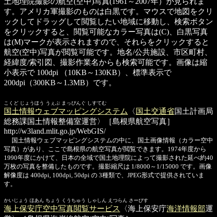
土地理院撮影の航空(空中)写真(1961～2007年）が見られま
す。アメリカ軍撮影のものは白黒です。マウスで地図をクリ
ックしてドラッグして閲覧したい地域に移動し、検索ボタン
をクリックすると、閲覧可能なカラー写真は(C)、白黒写真
は(M)マークが表示されますので、それらをクリックすると
航空(空中)写真が閲覧可能です。地名/公共施設、市区町村、
経緯度/索引図、撮影作業名からも検索可能です。画像は縮
小表示で 100dpi （10KB～130KB）、標準表示で
200dpi（300KB～1.3MB）です。
こくど じょうほう うぇぶ まっぴんぐ しすてむ
国土情報ウェブマッピングシステム
〈
国土交通省
国土計画局
総務課国土情報整備室運営〉［島根県航空写真］
http://w3land.mlit.go.jp/WebGIS/
国土情報ウェブマッピングシステムの中に、国土画像情報（カラー空中
写真）があり、ここで島根県の航空写真が閲覧できます。1974年度から
1990年度にかけて、日本の全域で国土地理院によって撮影された延べ約40
万枚の写真を整備したものです。撮影縮尺は 1/8000～1/15000 です。画像
解像度は 400dpi, 100dpi, 50dpi の 3種類で、JPEG形式で提供されていま
す。
かいじょう ほあん ちょう くうちゅう しゃしん えつらん さーびす
海上保安庁空中写真閲覧サービス
〈海上保安庁
海洋情報部
運