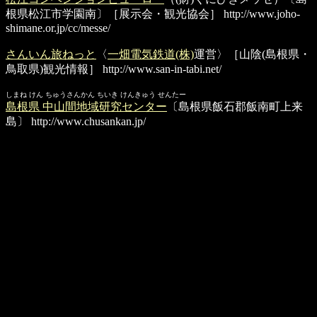
根県松江市学園南〕［展示会・観光協会］
http://www.joho-
shimane.or.jp/cc/messe/
さんいん旅ねっと
〈
一畑電気鉄道(株)
運営〉［山陰(島根県・
鳥取県)観光情報］
http://www.san-in-tabi.net/
しまね けん ちゅうさんかん ちいき けんきゅう せんたー
島根県 中山間地域研究センター
〔島根県飯石郡飯南町上来
島〕
http://www.chusankan.jp/