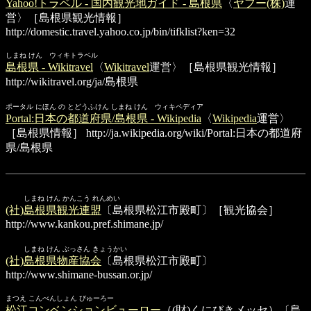
Yahoo!トラベル - 国内観光地ガイド - 島根県
〈
ヤフー(株)
運
営〉［島根県観光情報］
http://domestic.travel.yahoo.co.jp/bin/tifklist?ken=32
しまね けん ウィキトラベル
島根県 - Wikitravel
〈
Wikitravel
運営〉［島根県観光情報］
http://wikitravel.org/ja/島根県
ポータル にほん の とどうふけん しまね けん ウィキペディア
Portal:日本の都道府県/島根県 - Wikipedia
〈
Wikipedia
運営〉
［島根県情報］
http://ja.wikipedia.org/wiki/Portal:日本の都道府
県/島根県
しまね けん かんこう れんめい
(社)島根県観光連盟
〔島根県松江市殿町〕［観光協会］
http://www.kankou.pref.shimane.jp/
しまね けん ぶっさん きょうかい
(社)島根県物産協会
〔島根県松江市殿町〕
http://www.shimane-bussan.or.jp/
まつえ こんべんしょん びゅーろー
松江コンベンションビューロー
（(財)くにびきメッセ）〔島