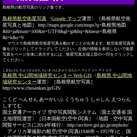
島根県の航空写真のリンク集です。
島根県航空衛星写真
〈
Google マップ
運営〉［島根県航空衛
星写真と地図］
http://maps.google.com/maps?q=島根県地図
&hl=ja&num=100&ie=UTF8&gl=jp&hq=&hnear=島根県
&t=k&z=9
マウスで島根県航空衛星写真を動かすことが出来ます。航空衛星写真画
像をクリックしてドラッグしてください。左側の情報を表示しないで衛星
写真をページ全体に表示するには、衛星写真左端上部の<<印をクリックし
てください。
しまね けん ちゅうさんかん ちいき けんきゅう せんたー ウェブ ジー アイ エス
島根県 中山間地域研究センター Web-GIS
〈
島根県 中山間地
域研究センター
運営〉［島根県航空写真］
http://www.chusankan.jp/GIS/
こくど へんせん あーかいぶ くうちゅう しゃしん えつらん
しすてむ
国土変遷アーカイブ 空中写真閲覧システム
〈国土交通省 国
土地理院運営〉［日本国航空(空中)写真］〈地図・空中写真
閲覧サービスに2014年移行〉
http://archive.gsi.go.jp/airphoto/
アメリカ軍撮影の航空(空中)写真(1946年～1957年)と、国