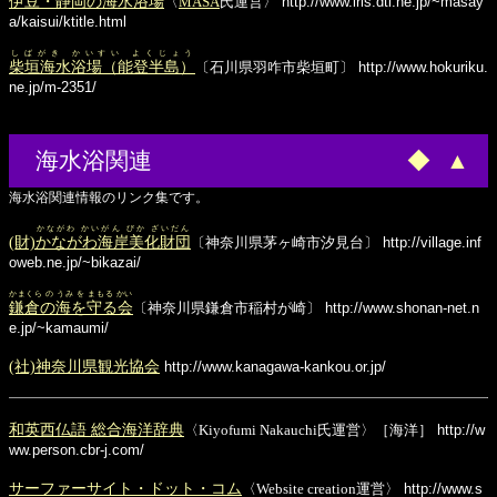
伊豆・静岡の海水浴場
〈
MASA
氏運営〉
http://www.iris.dti.ne.jp/~masay
a/kaisui/ktitle.html
しばがき かいすい よくじょう
柴垣海水浴場（能登半島）
〔石川県羽咋市柴垣町〕
http://www.hokuriku.
ne.jp/m-2351/
海水浴関連
◆
▲
海水浴関連情報のリンク集です。
かながわ かいがん びか ざいだん
(財)
かながわ海岸美化財団
〔神奈川県茅ヶ崎市汐見台〕
http://village.inf
oweb.ne.jp/~bikazai/
かまくら の うみ を まもる かい
鎌倉の海を守る会
〔神奈川県鎌倉市稲村が崎〕
http://www.shonan-net.n
e.jp/~kamaumi/
(社)神奈川県観光協会
http://www.kanagawa-kankou.or.jp/
和英西仏語 総合海洋辞典
〈Kiyofumi Nakauchi氏運営〉［海洋］
http://w
ww.person.cbr-j.com/
サーファーサイト・ドット・コム
〈Website creation運営〉
http://www.s