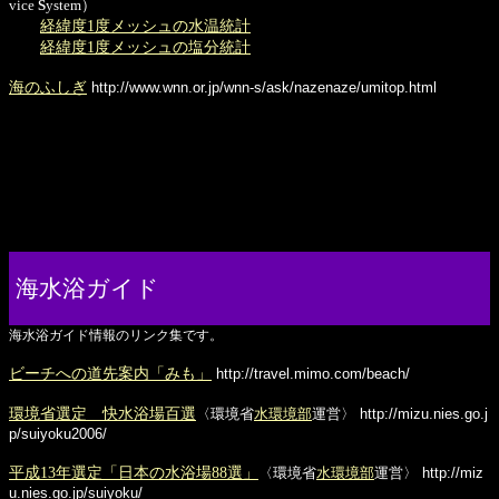
vice
S
ystem）
経緯度1度メッシュの水温統計
経緯度1度メッシュの塩分統計
海のふしぎ
http://www.wnn.or.jp/wnn-s/ask/nazenaze/umitop.html
海水浴ガイド
海水浴ガイド情報のリンク集です。
ビーチへの道先案内「みも」
http://travel.mimo.com/beach/
環境省選定 快水浴場百選
〈環境省
水環境部
運営〉
http://mizu.nies.go.j
p/suiyoku2006/
平成13年選定「日本の水浴場88選」
〈環境省
水環境部
運営〉
http://miz
u.nies.go.jp/suiyoku/