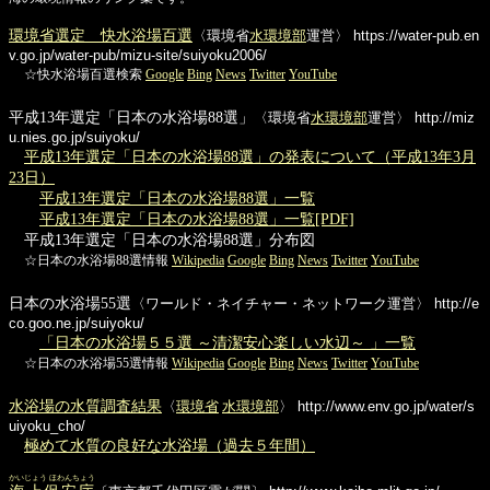
環境省選定 快水浴場百選
〈環境省
水環境部
運営〉
https://water-pub.en
v.go.jp/water-pub/mizu-site/suiyoku2006/
☆快水浴場百選検索
Google
Bing
News
Twitter
YouTube
平成13年選定「日本の水浴場88選」
〈環境省
水環境部
運営〉
http://miz
u.nies.go.jp/suiyoku/
平成13年選定「日本の水浴場88選」の発表について（平成13年3月
23日）
平成13年選定「日本の水浴場88選」一覧
平成13年選定「日本の水浴場88選」一覧[PDF]
平成13年選定「日本の水浴場88選」分布図
☆日本の水浴場88選情報
Wikipedia
Google
Bing
News
Twitter
YouTube
日本の水浴場55選
〈ワールド・ネイチャー・ネットワーク運営〉
http://e
co.goo.ne.jp/suiyoku/
「日本の水浴場５５選 ～清潔安心楽しい水辺～ 」一覧
☆日本の水浴場55選情報
Wikipedia
Google
Bing
News
Twitter
YouTube
水浴場の水質調査結果
〈
環境省
水環境部
〉
http://www.env.go.jp/water/s
uiyoku_cho/
極めて水質の良好な水浴場（過去５年間）
かいじょう ほわんちょう