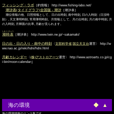
フィッシング・ラボ
［釣情報］
http://www.fishing-labo.net/
潮汐表(タイドグラフ)全国版 - 潮汐
［潮汐表］
潮位情報の他、日照情報として、日の出時刻, 南中時刻, 日の入時刻（日没時
刻）, 天文薄明時刻, 常用薄明時刻。月情報として、月の出時刻, 月の南中時刻, 月
の入時刻, 月輝面の比率, 月齢が見られます。
しお じ ひょう
潮時表
［潮汐表］
http://www.twin.ne.jp/~sakamaki/
日の出・日の入り・南中の時刻
〈
文部科学省
国立天文台
運営〉
http://w
ww.nao.ac.jp/reki/hdni/hdni.html
月齢カレンダー
〈
(株)アストロアーツ
運営〉
http://www.astroarts.co.jp/cg
i-bin/moon-calendar-j
海の環境
◆
▲
海の環境情報のリンク集です。