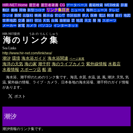
HIR-NET Home
運営者
運営者著書
CG
データベース
書籍検索
WEB検索
辞書
リンク集目次
翻訳
価格
買物
新型コロナ
ニュース
海外ニュース
テレビ
ラジオ
新聞
出版社
映画
展示会
官公庁
市区役所
求人
医療
電話
郵便
銀行
地図
世界地図
交通
旅行
宿泊
天気
台風
放射線
雲
地震
天文
暦
海
スポーツ
メーカー
家電
カメラ
パソコン
インターネット
HIR-NET提供 うみ の りんく しゅう
海のリンク集
Sea Links
http://www.hir-net.com/link/sea/
潮汐
環境
海水浴ガイド
海水浴関連
ページ末尾
海洋の天気
海の家
潮干狩
海のライブカメラ
紫外線情報
水着店
水着情報
スポーツ店
船
港
海水浴、潮干狩のためのリンク集です。海流, 水質, 水温, 波, 風, 潮汐, 天気, 気
温, 紫外線の情報、ライブ・カメラ、日本各地の海水浴場、潮干狩のガイド情報
があります。
潮汐
潮汐情報のリンク集です。