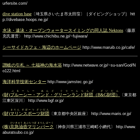
urfersite.com/
dive station base
〔埼玉県さいたま市太田窪〕［ダイビングショップ］
htt
p://divebase.hoops.ne.jp/
水泳・遠泳・オープンウォータースイミングの同人誌 Nektons
〈藤原
充氏運営〉
http://www.chichibu.ne.jp/~fujiwara/
シーサイドカフェ・海辺のホームページ
http://www.maruib.co.jp/cafe/
讃岐の引札 ～ 七福神の海水浴
http://www.netwave.or.jp/~su-san/God/N
o122.html
海洋科学技術センター
http://www.jamstec.go.jp/
ぶるーしー あんど ぐりーんらんど ざいだん
(財)
ブルーシー・アンド・グリーンランド財団（B&G財団）
〔東京都
江東区深川〕
http://www.bgf.or.jp/
まりん すぽーつ ざいだん
(財)
マリンスポーツ財団
〔東京都中央区銀座〕
http://www.maris.or.jp/
けいきゅう あぶらつぼ まりん ぱーく
(株)
京急油壺マリンパーク
〔神奈川県三浦市三崎町小網代〕
http://www.
aburatsubo.co.jp/