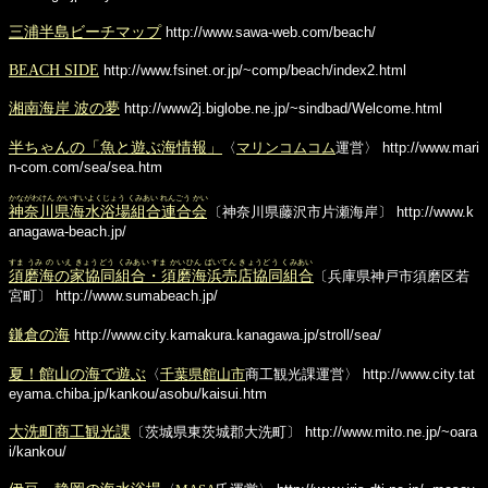
三浦半島ビーチマップ
http://www.sawa-web.com/beach/
BEACH SIDE
http://www.fsinet.or.jp/~comp/beach/index2.html
湘南海岸 波の夢
http://www2j.biglobe.ne.jp/~sindbad/Welcome.html
半ちゃんの「魚と遊ぶ海情報」
〈
マリンコムコム
運営〉
http://www.mari
n-com.com/sea/sea.htm
かながわけん かいすいよくじょう くみあい れんごう かい
神奈川県海水浴場組合連合会
〔神奈川県藤沢市片瀬海岸〕
http://www.k
anagawa-beach.jp/
すま うみ の いえ きょうどう くみあい すま かいひん ばいてん きょうどう くみあい
須磨海の家協同組合・須磨海浜売店協同組合
〔兵庫県神戸市須磨区若
宮町〕
http://www.sumabeach.jp/
鎌倉の海
http://www.city.kamakura.kanagawa.jp/stroll/sea/
夏！館山の海で遊ぶ
〈
千葉県館山市
商工観光課運営〉
http://www.city.tat
eyama.chiba.jp/kankou/asobu/kaisui.htm
大洗町商工観光課
〔茨城県東茨城郡大洗町〕
http://www.mito.ne.jp/~oara
i/kankou/