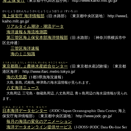
海上保安庁
〔東京都千代田区霞が関〕
http://www.kaiho.mlit.go.jp/
かいじょう ほわんちょう かいじょう じょうほう ぶ（すいろ ぶ）
海上保安庁 海洋情報部
（旧:水路部）〔東京都中央区築地〕
http://www1.
kaiho.mlit.go.jp/
リアルタイム潮汐・潮流データ
海洋速報＆海流推測図
第三管区海上保安本部海洋情報部
（旧:水路部）〔神奈川県横浜市中
区北仲通〕
三管区海洋速報
海のミニ知識
とうきょうと とうしょ のうりん すいさん そうごう せんたー
東京都島しょ農林水産総合センター
（旧:東京都水産試験場）〔東京都
港区海岸〕
http://www.ifarc.metro.tokyo.jp/
海の天気図
（1都3県漁海況速報）
大島, 新島, 式根島, 神津島の海水温情報が見られます。
八丈海洋ニュース
大島周辺, 三宅島・御蔵島周辺, 八丈島周辺, 青ヶ島周辺の海水温情報が見られ
ます。
にほん かいよう でーた せんたー
日本海洋データセンター
（JODC=Japan Oceanographic Data Center; 海上
保安庁海洋情報部）〔東京都中央区築地〕
http://www.jodc.go.jp/
毎月の海流の変化のアニメーション
海洋データオンライン提供サービス
（J-DOSS=
J
ODC Data
O
n-line
S
er