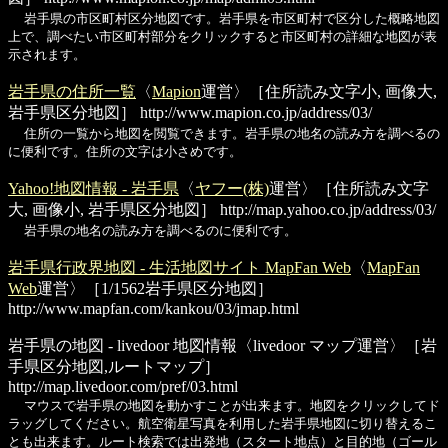
岩手県の市区町村区分地図です。岩手県を市区町村で区分した概略地図
上で、調べたい市区町村部分をクリックすると市区町村の詳細な地図が表
示されます。
岩手県の住所一覧
〈
Mapion
運営〉［住所読み文字小, 画像大,
岩手県区分地図］
http://www.mapion.co.jp/address/03/
住所の一覧から地図を閲覧できます。岩手県の地名の読み方を調べるの
に便利です。住所の文字は小さめです。
Yahoo!地図情報 - 岩手県
〈
ヤフー(株)
運営〉［住所読み文字
大, 画像小, 岩手県区分地図］
http://map.yahoo.co.jp/address/03/
岩手県の地名の読み方を調べるのに便利です。
岩手県行政界地図 - 生活地図サイト MapFan Web
〈
MapFan
Web
運営〉［1/1562岩手県区分地図］
http://www.mapfan.com/kankou/03/jmap.html
岩手県の地図 - livedoor 地図情報
〈livedoor マップ運営〉［岩
手県区分地図,ルートマップ］
http://map.livedoor.com/pref/03.html
マウスで岩手県の地図を動かすことが出来ます。地図をクリックしてド
ラッグしてください。航空衛星写真を利用した岩手県地図に切り替えるこ
とも出来ます。ルート検索では出発地（スタート地点）と目的地（ゴール