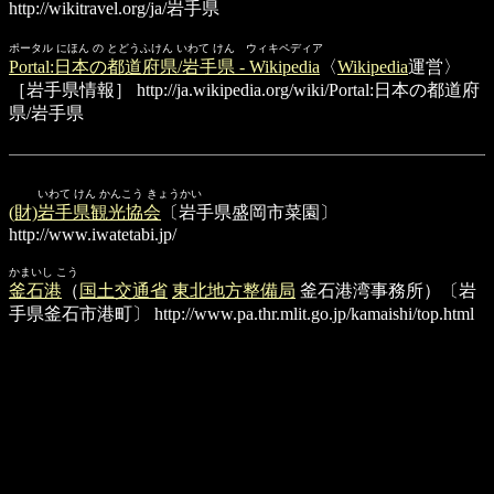
http://wikitravel.org/ja/岩手県
ポータル にほん の とどうふけん いわて けん ウィキペディア
Portal:日本の都道府県/岩手県 - Wikipedia
〈
Wikipedia
運営〉
［岩手県情報］
http://ja.wikipedia.org/wiki/Portal:日本の都道府
県/岩手県
いわて けん かんこう きょうかい
(財)岩手県観光協会
〔岩手県盛岡市菜園〕
http://www.iwatetabi.jp/
かまいし こう
釜石港
（
国土交通省
東北地方整備局
釜石港湾事務所）〔岩
手県釜石市港町〕
http://www.pa.thr.mlit.go.jp/kamaishi/top.html