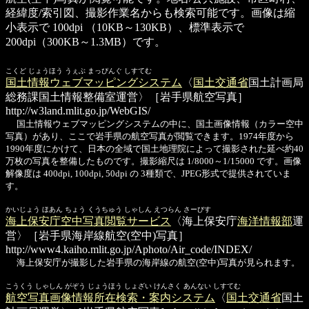
経緯度/索引図、撮影作業名からも検索可能です。画像は縮
小表示で 100dpi （10KB～130KB）、標準表示で
200dpi（300KB～1.3MB）です。
こくど じょうほう うぇぶ まっぴんぐ しすてむ
国土情報ウェブマッピングシステム
〈
国土交通省
国土計画局
総務課国土情報整備室運営〉［岩手県航空写真］
http://w3land.mlit.go.jp/WebGIS/
国土情報ウェブマッピングシステムの中に、国土画像情報（カラー空中
写真）があり、ここで岩手県の航空写真が閲覧できます。1974年度から
1990年度にかけて、日本の全域で国土地理院によって撮影された延べ約40
万枚の写真を整備したものです。撮影縮尺は 1/8000～1/15000 です。画像
解像度は 400dpi, 100dpi, 50dpi の 3種類で、JPEG形式で提供されていま
す。
かいじょう ほあん ちょう くうちゅう しゃしん えつらん さーびす
海上保安庁空中写真閲覧サービス
〈海上保安庁
海洋情報部
運
営〉［岩手県海岸線航空(空中)写真］
http://www4.kaiho.mlit.go.jp/Aphoto/Air_code/INDEX/
海上保安庁が撮影した岩手県の海岸線の航空(空中)写真が見られます。
こうくう しゃしん がぞう じょうほう しょざい けんさく あんない しすてむ
航空写真画像情報所在検索・案内システム
〈
国土交通省
国土