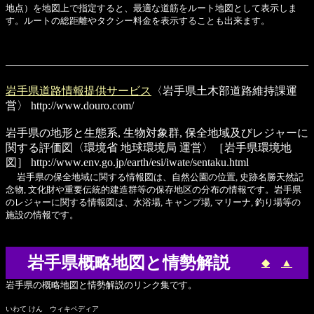
地点）を地図上で指定すると、最適な道筋をルート地図として表示しま
す。ルートの総距離やタクシー料金を表示することも出来ます。
岩手県道路情報提供サービス
〈岩手県土木部道路維持課運
営〉
http://www.douro.com/
岩手県の地形と生態系, 生物対象群, 保全地域及びレジャーに
関する評価図
〈環境省 地球環境局 運営〉［岩手県環境地
図］
http://www.env.go.jp/earth/esi/iwate/sentaku.html
岩手県の保全地域に関する情報図は、自然公園の位置, 史跡名勝天然記
念物, 文化財や重要伝統的建造群等の保存地区の分布の情報です。岩手県
のレジャーに関する情報図は、水浴場, キャンプ場, マリーナ, 釣り場等の
施設の情報です。
岩手県概略地図と情勢解説
◆
▲
岩手県の概略地図と情勢解説のリンク集です。
いわて けん ウィキペディア