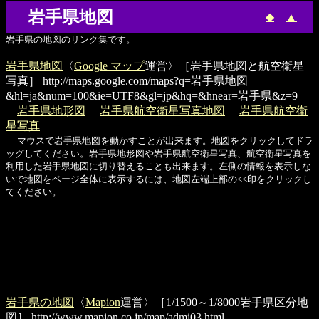
岩手県地図
◆
▲
岩手県の地図のリンク集です。
岩手県地図
〈
Google マップ
運営〉［岩手県地図と航空衛星
写真］
http://maps.google.com/maps?q=岩手県地図
&hl=ja&num=100&ie=UTF8&gl=jp&hq=&hnear=岩手県&z=9
岩手県地形図
岩手県航空衛星写真地図
岩手県航空衛
星写真
マウスで岩手県地図を動かすことが出来ます。地図をクリックしてドラ
ッグしてください。岩手県地形図や岩手県航空衛星写真、航空衛星写真を
利用した岩手県地図に切り替えることも出来ます。左側の情報を表示しな
いで地図をページ全体に表示するには、地図左端上部の<<印をクリックし
てください。
岩手県の地図
〈
Mapion
運営〉［1/1500～1/8000岩手県区分地
図］
http://www.mapion.co.jp/map/admi03.html