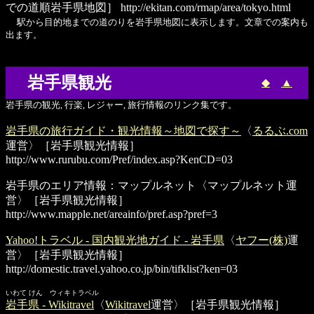
での道順岩手県地図］
http://ekitan.com/rmap/area/tokyo.html
駅から目的地までの道のりを岩手県地図に表示します。文章での案内も
出ます。
岩手県観光
◆
▲
岩手県の観光, 行楽, レジャー, 旅行情報のリンク集です。
岩手県の旅行ガイド・観光情報～地図で探す～
〈
るるぶ.com
運営〉［岩手県観光情報］
http://www.rurubu.com/Pref/index.asp?KenCD=03
岩手県のエリア情報：マップルネット
〈マップルネット運
営〉［岩手県観光情報］
http://www.mapple.net/areainfo/pref.asp?pref=3
Yahoo!トラベル - 国内観光地ガイド - 岩手県
〈
ヤフー(株)
運
営〉［岩手県観光情報］
http://domestic.travel.yahoo.co.jp/bin/tifklist?ken=03
いわて けん ウィキトラベル
岩手県 - Wikitravel
〈
Wikitravel
運営〉［岩手県観光情報］