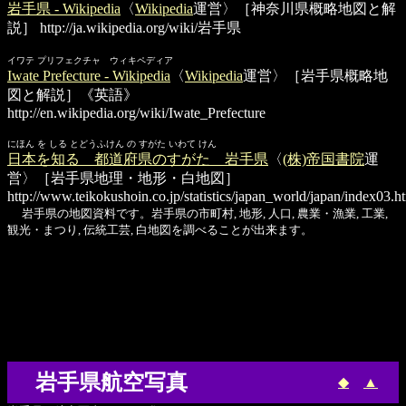
岩手県 - Wikipedia
〈
Wikipedia
運営〉［神奈川県概略地図と解
説］
http://ja.wikipedia.org/wiki/岩手県
イワテ プリフェクチャ ウィキペディア
Iwate Prefecture - Wikipedia
〈
Wikipedia
運営〉［岩手県概略地
図と解説］《英語》
http://en.wikipedia.org/wiki/Iwate_Prefecture
にほん を しる とどうふけん の すがた いわて けん
日本を知る 都道府県のすがた 岩手県
〈
(株)帝国書院
運
営〉［岩手県地理・地形・白地図］
http://www.teikokushoin.co.jp/statistics/japan_world/japan/index03.h
岩手県の地図資料です。岩手県の市町村, 地形, 人口, 農業・漁業, 工業,
観光・まつり, 伝統工芸, 白地図を調べることが出来ます。
岩手県航空写真
◆
▲