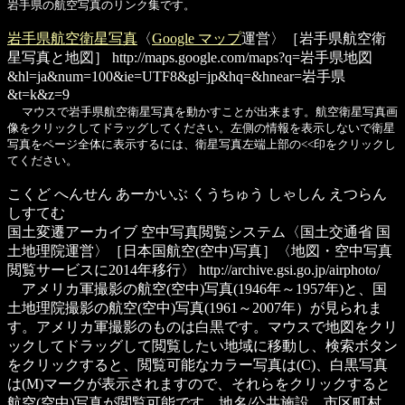
岩手県の航空写真のリンク集です。
岩手県航空衛星写真
〈
Google マップ
運営〉［岩手県航空衛
星写真と地図］
http://maps.google.com/maps?q=岩手県地図
&hl=ja&num=100&ie=UTF8&gl=jp&hq=&hnear=岩手県
&t=k&z=9
マウスで岩手県航空衛星写真を動かすことが出来ます。航空衛星写真画
像をクリックしてドラッグしてください。左側の情報を表示しないで衛星
写真をページ全体に表示するには、衛星写真左端上部の<<印をクリックし
てください。
こくど へんせん あーかいぶ くうちゅう しゃしん えつらん
しすてむ
国土変遷アーカイブ 空中写真閲覧システム
〈国土交通省 国
土地理院運営〉［日本国航空(空中)写真］〈地図・空中写真
閲覧サービスに2014年移行〉
http://archive.gsi.go.jp/airphoto/
アメリカ軍撮影の航空(空中)写真(1946年～1957年)と、国
土地理院撮影の航空(空中)写真(1961～2007年）が見られま
す。アメリカ軍撮影のものは白黒です。マウスで地図をクリ
ックしてドラッグして閲覧したい地域に移動し、検索ボタン
をクリックすると、閲覧可能なカラー写真は(C)、白黒写真
は(M)マークが表示されますので、それらをクリックすると
航空(空中)写真が閲覧可能です。地名/公共施設、市区町村、