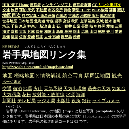
HIR-NET Home
運営者
オンラインソフト
運営者著書
CG
リンク集目次
交通
旅行
宿泊
天気
不動産
市区役所
買物
新型コロナ
WEB検索
辞書
翻訳
地図目次
航空写真・衛星画像
白地図
古地図
地図出版社
地図関連
世界地図
日本地図
北海道
青森
岩手
宮城
秋田
山形
福島
茨城
栃木
群馬
埼玉
千葉
東京
神奈川
新潟
富山
石川
福井
山梨
長野
岐阜
静岡
愛知
三重
滋賀
京都
大阪
兵庫
奈良
和歌山
鳥取
島根
岡山
広島
山口
徳島
香川
愛媛
高知
福岡
佐賀
長崎
熊本
大分
宮崎
鹿児島
沖縄
HIR-NET提供
いわて けん ちず りんく しゅう
岩手県地図リンク集
Iwate Prefecture Map Links
http://www.hir-net.com/link/map/iwate.html
地図
概略地図と情勢解説
航空写真
駅周辺地図
観光
ページ末尾
交通
宿泊
地震
火山
天気予報
天気出現率
過去の天気
気象台
大気汚染
花粉
放射能・放射線
水源
海洋
新聞社
テレビ局
ラジオ局
出版社
役所
銀行
ライブカメラ
いわて けん
岩手県（Iwate Prefecture）の地図（map）と航空写真（aerophoto）のリ
ンク集です。岩手県は日本国の本州の東北地方（Tohoku region）の太平洋
側にあります。岩手県の都道府県コードは 03 です。