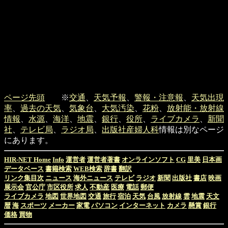
ページ先頭
※
交通
、
天気予報
、
警報・注意報
、
天気出現
率
、
過去の天気
、
気象台
、
大気汚染
、
花粉
、
放射能・放射線
情報
、
水源
、
海洋
、
地震
、
銀行
、
役所
、
ライブカメラ
、
新聞
社
、
テレビ局
、
ラジオ局
、
出版社
産婦人科
情報は別なページ
にあります。
HIR-NET Home
Info
運営者
運営者著書
オンラインソフト
CG
里美
日本画
データベース
書籍検索
WEB検索
辞書
翻訳
リンク集目次
ニュース
海外ニュース
テレビ
ラジオ
新聞
出版社
書店
映画
展示会
官公庁
市区役所
求人
不動産
医療
電話
郵便
ライブカメラ
地図
世界地図
交通
旅行
宿泊
天気
台風
放射線
雲
地震
天文
暦
海
スポーツ
メーカー
家電
パソコン
インターネット
カメラ
懸賞
銀行
価格
買物