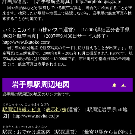
計画局運営〉［岩手県航空写真］
http://airphoto.gis.go.jp/
国や自治体などが保有している航空写真を、統合的に検索することが出
来ます。検索したい場所を地図上で確認しながら、岩手県の航空写真を検
索することが可能です。
いくとこガイド
〈(株)パスコ運営〉［1/2000詳細区分岩手県
地図と航空写真］〈2007年9月30日サービス終了〉
http://www.ikutoko.com/
岩手県の区分地図で航空写真のモードに切り替えることが出来ます。航
空写真は1m解像度で、2000年8月～2002年10月に撮影されたものです。航
空写真の表示縮尺は1/2000～1/40000です。市区町村や都道府県の全域地
図では、航空写真は表示されません。
岩手県駅周辺地図
◆
▲
岩手県の駅周辺の地図のリンク集です。
えきしゅうへん じょうほう なびた
駅周辺情報ナビタ
〈
表示灯(株)
運営〉［駅周辺岩手県pdf地
図］
http://www.navita.co.jp/
えきたん おでかけ みち あんない
駅探：おでかけ道案内
〈駅探運営〉［最寄り駅から目的地ま