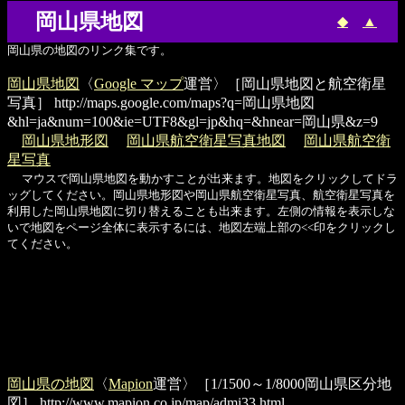
岡山県地図
◆
▲
岡山県の地図のリンク集です。
岡山県地図
〈
Google マップ
運営〉［岡山県地図と航空衛星
写真］
http://maps.google.com/maps?q=岡山県地図
&hl=ja&num=100&ie=UTF8&gl=jp&hq=&hnear=岡山県&z=9
岡山県地形図
岡山県航空衛星写真地図
岡山県航空衛
星写真
マウスで岡山県地図を動かすことが出来ます。地図をクリックしてドラ
ッグしてください。岡山県地形図や岡山県航空衛星写真、航空衛星写真を
利用した岡山県地図に切り替えることも出来ます。左側の情報を表示しな
いで地図をページ全体に表示するには、地図左端上部の<<印をクリックし
てください。
岡山県の地図
〈
Mapion
運営〉［1/1500～1/8000岡山県区分地
図］
http://www.mapion.co.jp/map/admi33.html