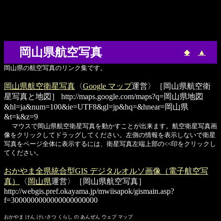
岡山県航空写真
◆
▲
岡山県の航空写真のリンク集です。
岡山県航空衛星写真
〈
Google マップ
運営〉［岡山県航空衛
星写真と地図］
http://maps.google.com/maps?q=岡山県地図
&hl=ja&num=100&ie=UTF8&gl=jp&hq=&hnear=岡山県
&t=k&z=9
マウスで岡山県航空衛星写真を動かすことが出来ます。航空衛星写真画
像をクリックしてドラッグしてください。左側の情報を表示しないで衛星
写真をページ全体に表示するには、衛星写真左端上部の<<印をクリックし
てください。
おかやま全県統合型GIS デジタルオルソ画像（電子航空写
真）
〈
岡山県
運営〉［岡山県航空写真］
http://webgis.pref.okayama.jp/mwiisapok/gismain.asp?
f=3000000000000000000000
おかやま けん けいさつ くらし の あんぜん ウェブ マップ