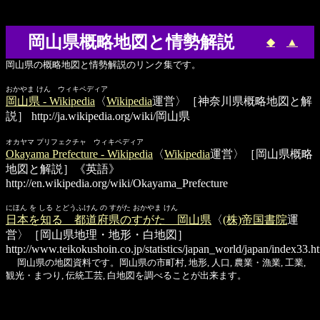
岡山県概略地図と情勢解説
◆
▲
岡山県の概略地図と情勢解説のリンク集です。
おかやま けん ウィキペディア
岡山県 - Wikipedia
〈
Wikipedia
運営〉［神奈川県概略地図と解
説］
http://ja.wikipedia.org/wiki/岡山県
オカヤマ プリフェクチャ ウィキペディア
Okayama Prefecture - Wikipedia
〈
Wikipedia
運営〉［岡山県概略
地図と解説］《英語》
http://en.wikipedia.org/wiki/Okayama_Prefecture
にほん を しる とどうふけん の すがた おかやま けん
日本を知る 都道府県のすがた 岡山県
〈
(株)帝国書院
運
営〉［岡山県地理・地形・白地図］
http://www.teikokushoin.co.jp/statistics/japan_world/japan/index33.h
岡山県の地図資料です。岡山県の市町村, 地形, 人口, 農業・漁業, 工業,
観光・まつり, 伝統工芸, 白地図を調べることが出来ます。