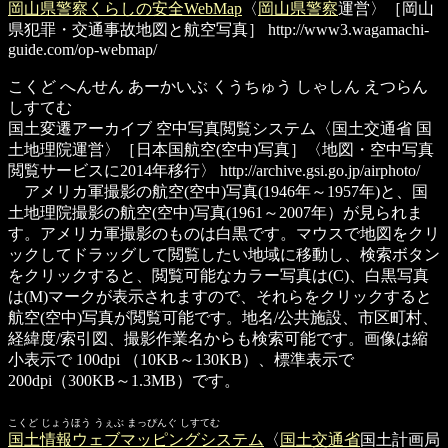
岡山県警察くらしの安全WebMap
〈
岡山県警察
運営〉［岡山
県犯罪・交通事故地図と航空写真］
http://www3.wagamachi-
guide.com/op-webmap/
こくど へんせん あーかいぶ くうちゅう しゃしん えつらん
しすてむ
国土変遷アーカイブ 空中写真閲覧システム
〈国土交通省 国
土地理院運営〉［日本国航空(空中)写真］〈地図・空中写真
閲覧サービスに2014年移行〉
http://archive.gsi.go.jp/airphoto/
アメリカ軍撮影の航空(空中)写真(1946年～1957年)と、国
土地理院撮影の航空(空中)写真(1961～2007年）が見られま
す。アメリカ軍撮影のものは白黒です。マウスで地図をクリ
ックしてドラッグして閲覧したい地域に移動し、検索ボタン
をクリックすると、閲覧可能なカラー写真は(C)、白黒写真
は(M)マークが表示されますので、それらをクリックすると
航空(空中)写真が閲覧可能です。地名/公共施設、市区町村、
経緯度/索引図、撮影作業名からも検索可能です。画像は縮
小表示で 100dpi （10KB～130KB）、標準表示で
200dpi（300KB～1.3MB）です。
こくど じょうほう うぇぶ まっぴんぐ しすてむ
国土情報ウェブマッピングシステム
〈
国土交通省
国土計画局