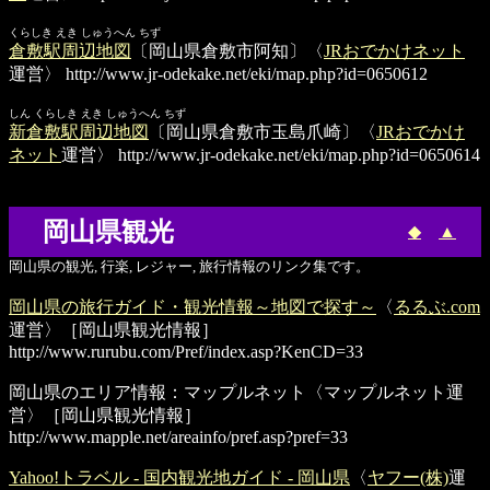
くらしき えき しゅうへん ちず
倉敷駅周辺地図
〔岡山県倉敷市阿知〕〈
JRおでかけネット
運営〉
http://www.jr-odekake.net/eki/map.php?id=0650612
しん くらしき えき しゅうへん ちず
新倉敷駅周辺地図
〔岡山県倉敷市玉島爪崎〕〈
JRおでかけ
ネット
運営〉
http://www.jr-odekake.net/eki/map.php?id=0650614
岡山県観光
◆
▲
岡山県の観光, 行楽, レジャー, 旅行情報のリンク集です。
岡山県の旅行ガイド・観光情報～地図で探す～
〈
るるぶ.com
運営〉［岡山県観光情報］
http://www.rurubu.com/Pref/index.asp?KenCD=33
岡山県のエリア情報：マップルネット
〈マップルネット運
営〉［岡山県観光情報］
http://www.mapple.net/areainfo/pref.asp?pref=33
Yahoo!トラベル - 国内観光地ガイド - 岡山県
〈
ヤフー(株)
運