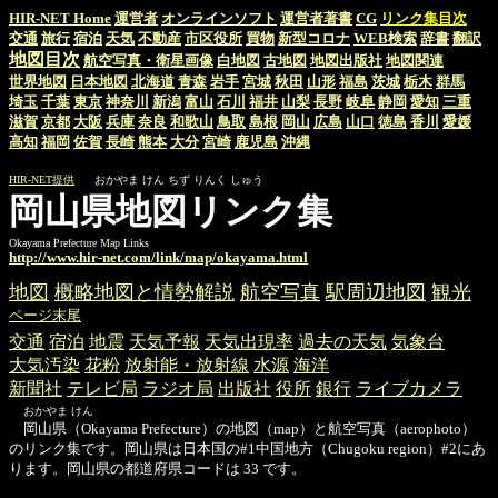
HIR-NET Home
運営者
オンラインソフト
運営者著書
CG
リンク集目次
交通
旅行
宿泊
天気
不動産
市区役所
買物
新型コロナ
WEB検索
辞書
翻訳
地図目次
航空写真・衛星画像
白地図
古地図
地図出版社
地図関連
世界地図
日本地図
北海道
青森
岩手
宮城
秋田
山形
福島
茨城
栃木
群馬
埼玉
千葉
東京
神奈川
新潟
富山
石川
福井
山梨
長野
岐阜
静岡
愛知
三重
滋賀
京都
大阪
兵庫
奈良
和歌山
鳥取
島根
岡山
広島
山口
徳島
香川
愛媛
高知
福岡
佐賀
長崎
熊本
大分
宮崎
鹿児島
沖縄
HIR-NET提供
おかやま けん ちず りんく しゅう
岡山県地図リンク集
Okayama Prefecture Map Links
http://www.hir-net.com/link/map/okayama.html
地図
概略地図と情勢解説
航空写真
駅周辺地図
観光
ページ末尾
交通
宿泊
地震
天気予報
天気出現率
過去の天気
気象台
大気汚染
花粉
放射能・放射線
水源
海洋
新聞社
テレビ局
ラジオ局
出版社
役所
銀行
ライブカメラ
おかやま けん
岡山県（Okayama Prefecture）の地図（map）と航空写真（aerophoto）
のリンク集です。岡山県は日本国の#1中国地方（Chugoku region）#2にあ
ります。岡山県の都道府県コードは 33 です。