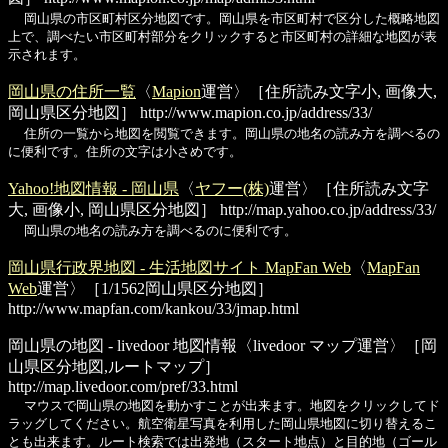
岡山県の市区町村区分地図です。岡山県を市区町村で区分した概略地図
上で、調べたい市区町村部分をクリックすると市区町村の詳細な地図が表
示されます。
岡山県の住所一覧
〈
Mapion
運営〉［住所読み文字小, 画像大,
岡山県区分地図］
http://www.mapion.co.jp/address/33/
住所の一覧から地図を閲覧できます。岡山県の地名の読み方を調べるの
に便利です。住所の文字は小さめです。
Yahoo!地図情報 - 岡山県
〈
ヤフー(株)
運営〉［住所読み文字
大, 画像小, 岡山県区分地図］
http://map.yahoo.co.jp/address/33/
岡山県の地名の読み方を調べるのに便利です。
岡山県行政界地図 - 生活地図サイト MapFan Web
〈
MapFan
Web
運営〉［1/1562岡山県区分地図］
http://www.mapfan.com/kankou/33/jmap.html
岡山県の地図 - livedoor 地図情報
〈livedoor マップ運営〉［岡
山県区分地図,ルートマップ］
http://map.livedoor.com/pref/33.html
マウスで岡山県の地図を動かすことが出来ます。地図をクリックしてド
ラッグしてください。航空衛星写真を利用した岡山県地図に切り替えるこ
とも出来ます。ルート検索では出発地（スタート地点）と目的地（ゴール