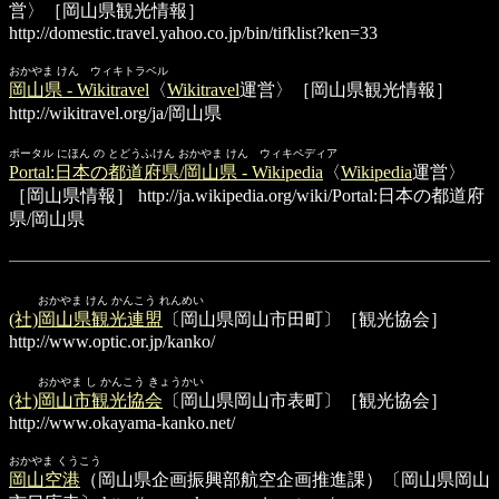
営〉［岡山県観光情報］
http://domestic.travel.yahoo.co.jp/bin/tifklist?ken=33
おかやま けん ウィキトラベル
岡山県 - Wikitravel
〈
Wikitravel
運営〉［岡山県観光情報］
http://wikitravel.org/ja/岡山県
ポータル にほん の とどうふけん おかやま けん ウィキペディア
Portal:日本の都道府県/岡山県 - Wikipedia
〈
Wikipedia
運営〉
［岡山県情報］
http://ja.wikipedia.org/wiki/Portal:日本の都道府
県/岡山県
おかやま けん かんこう れんめい
(社)岡山県観光連盟
〔岡山県岡山市田町〕［観光協会］
http://www.optic.or.jp/kanko/
おかやま し かんこう きょうかい
(社)岡山市観光協会
〔岡山県岡山市表町〕［観光協会］
http://www.okayama-kanko.net/
おかやま くうこう
岡山空港
（岡山県企画振興部航空企画推進課）〔岡山県岡山