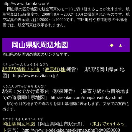
http://www.ikutoko.com/
岡山県の区分地図で航空写真のモードに切り替えることが出来ます。航
空写真は1m解像度で、2000年8月～2002年10月に撮影されたものです。航
空写真の表示縮尺は1/2000～1/40000です。市区町村や都道府県の全域地
図では、航空写真は表示されません。
岡山県駅周辺地図
◆
▲
岡山県の駅周辺の地図のリンク集です。
えきしゅうへん じょうほう なびた
駅周辺情報ナビタ
〈
表示灯(株)
運営〉［駅周辺岡山県pdf地
図］
http://www.navita.co.jp/
えきたん おでかけ みち あんない
駅探：おでかけ道案内
〈駅探運営〉［最寄り駅から目的地ま
での道順岡山県地図］
http://ekitan.com/rmap/area/tokyo.html
駅から目的地までの道のりを岡山県地図に表示します。文章での案内も
出ます。
おかやま えき しゅうへん ちず
岡山駅周辺地図
〔岡山県岡山市駅元町〕〈
JRおでかけネッ
ト
運営〉
http://www.jr-odekake.net/eki/map.php?id=0650608