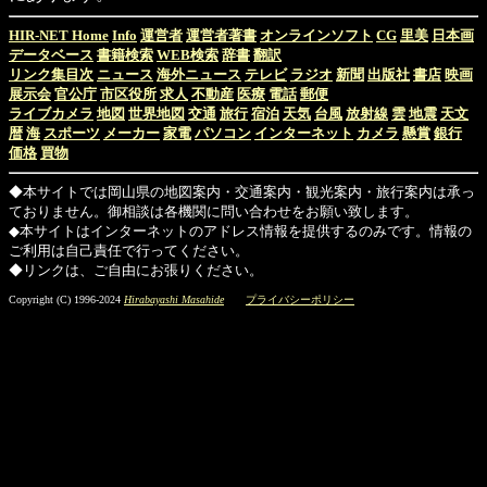
HIR-NET Home
Info
運営者
運営者著書
オンラインソフト
CG
里美
日本画
データベース
書籍検索
WEB検索
辞書
翻訳
リンク集目次
ニュース
海外ニュース
テレビ
ラジオ
新聞
出版社
書店
映画
展示会
官公庁
市区役所
求人
不動産
医療
電話
郵便
ライブカメラ
地図
世界地図
交通
旅行
宿泊
天気
台風
放射線
雲
地震
天文
暦
海
スポーツ
メーカー
家電
パソコン
インターネット
カメラ
懸賞
銀行
価格
買物
◆本サイトでは岡山県の地図案内・交通案内・観光案内・旅行案内は承っ
ておりません。御相談は各機関に問い合わせをお願い致します。
◆本サイトはインターネットのアドレス情報を提供するのみです。情報の
ご利用は自己責任で行ってください。
◆リンクは、ご自由にお張りください。
Copyright (C) 1996-2024
Hirabayashi Masahide
プライバシーポリシー