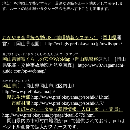
地点）を地図上で指定すると、最適な道筋をルート地図として表示しま
す。ルートの総距離やタクシー料金を表示することも出来ます。
おかやま全県統合型GIS（地理情報システム）
〈
岡山県
運
営〉［岡山県地図］
http://webgis.pref.okayama.jp/mwiisapok/
おかやま けん けいさつ くらし の あんぜん ウェブ マップ
岡山県警察くらしの安全WebMap
〈
岡山県警察
運営〉［岡山
県犯罪・交通事故地図と航空写真］
http://www3.wagamachi-
guide.com/op-webmap/
おかやま けん ちょう
岡山県庁
〔岡山県岡山市北区内山〕
http://www.pref.okayama.jp/
県民生活部
http://www.pref.okayama.jp/soshiki/4.html
市町村課
http://www.pref.okayama.jp/soshiki/17/
市町村のデータ集（基礎情報、人口・給与・定員）
http://www.pref.okayama.jp/page/detail-5779.html
岡山県内の市町村白地図が pdf で提供されており、pdf は
ベクトル画像で拡大がスムーズです。