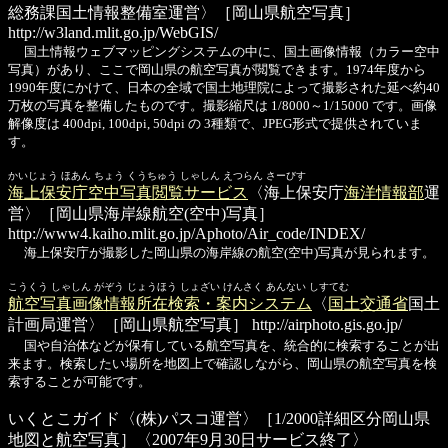
総務課国土情報整備室運営〉［岡山県航空写真］
http://w3land.mlit.go.jp/WebGIS/
国土情報ウェブマッピングシステムの中に、国土画像情報（カラー空中
写真）があり、ここで岡山県の航空写真が閲覧できます。1974年度から
1990年度にかけて、日本の全域で国土地理院によって撮影された延べ約40
万枚の写真を整備したものです。撮影縮尺は 1/8000～1/15000 です。画像
解像度は 400dpi, 100dpi, 50dpi の 3種類で、JPEG形式で提供されていま
す。
かいじょう ほあん ちょう くうちゅう しゃしん えつらん さーびす
海上保安庁空中写真閲覧サービス
〈海上保安庁
海洋情報部
運
営〉［岡山県海岸線航空(空中)写真］
http://www4.kaiho.mlit.go.jp/Aphoto/Air_code/INDEX/
海上保安庁が撮影した岡山県の海岸線の航空(空中)写真が見られます。
こうくう しゃしん がぞう じょうほう しょざい けんさく あんない しすてむ
航空写真画像情報所在検索・案内システム
〈
国土交通省
国土
計画局運営〉［岡山県航空写真］
http://airphoto.gis.go.jp/
国や自治体などが保有している航空写真を、統合的に検索することが出
来ます。検索したい場所を地図上で確認しながら、岡山県の航空写真を検
索することが可能です。
いくとこガイド
〈(株)パスコ運営〉［1/2000詳細区分岡山県
地図と航空写真］〈2007年9月30日サービス終了〉