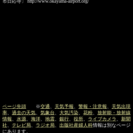
市日応寺〕
http://www.okayama-airport.org/
ページ先頭
※
交通
、
天気予報
、
警報・注意報
、
天気出現
率
、
過去の天気
、
気象台
、
大気汚染
、
花粉
、
放射能・放射線
情報
、
水源
、
海洋
、
地震
、
銀行
、
役所
、
ライブカメラ
、
新聞
社
、
テレビ局
、
ラジオ局
、
出版社
産婦人科
情報は別なページ
にあります。