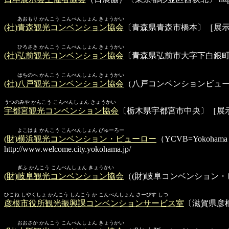
あおもり かんこう こんべんしょん きょうかい
(社)青森観光コンベンション協会
〔青森県青森市橋本〕［展
ひろさき かんこう こんべんしょん きょうかい
(社)弘前観光コンベンション協会
〔青森県弘前市大字下白銀
はちのへ かんこう こんべんしょん きょうかい
(社)八戸観光コンベンション協会
（八戸コンベンションビュー
うつのみや かんこう こんべんしょん きょうかい
宇都宮観光コンベンション協会
〔栃木県宇都宮市中央〕［展
よこはま かんこう こんべんしょん びゅーろー
(財)横浜観光コンベンション・ビューロー
（YCVB=Yokoha
http://www.welcome.city.yokohama.jp/
ぎふ かんこう こんべんしょん きょうかい
(財)岐阜観光コンベンション協会
（(財)岐阜コンベンション
ひこね しやくしょ かんこう しんこう か こんべんしょん さーびす しつ
彦根市役所観光振興課コンベンションサービス室
〔滋賀県彦
おおさか かんこう こんべんしょん きょうかい