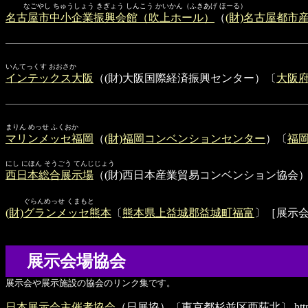
なごやし ちゅうしょう きぎょう しんこう かいかん（ふきあげ ほーる）
名古屋市中小企業振興会館（吹上ホール）
（
(財)名古屋都市
いんてっくす おおさか
インテックス大阪
（(財)大阪国際経済振興センター）〔
大阪
まりん めっせ ふくおか
マリンメッセ福岡
（
(財)福岡コンベンションセンター
）〔
福
にし にほん そうごう てんじじょう
西日本総合展示場
（(財)西日本産業貿易コンベンション協会
ぐらんめっせ くまもと
(財)グランメッセ熊本
〔
熊本県上益城郡益城町福富
〕［展示
展示会場協会
展示会や展示施設の協会のリンク集です。
日本展示会主催者協会
（日展協）〔東京都杉並区西荻北〕
htt