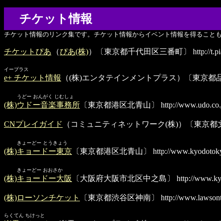
チケット情報
チケット情報のリンク集です。チケット情報からイベント情報を得ること
チケットぴあ
（
ぴあ(株)
）〔東京都千代田区三番町〕
http://t.p
イープラス
e+ チケット情報
（(株)エンタテインメントプラス）〔東京都
うどー おんがく じむしょ
(株)ウドー音楽事務所
〔東京都港区北青山〕
http://www.udo.co.
CNプレイガイド
（コミュニティネットワーク(株)）〔東京都
きょーどー とうきょう
(株)キョードー東京
〔東京都港区北青山〕
http://www.kyodotok
きょーどー おおさか
(株)キョードー大阪
〔大阪府大阪市北区中之島〕
http://www.ky
(株)ローソンチケット
〔東京都渋谷区神南〕
http://www.lawsont
らくてん ちけっと