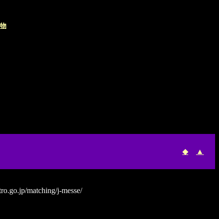
物
◆
▲
ro.go.jp/matching/j-messe/