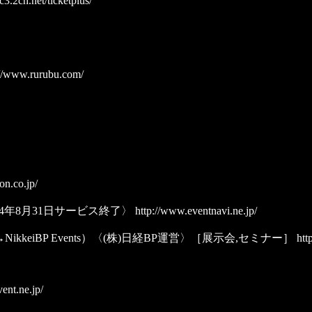
tc3.2ch.net/ticketplus/
//www.rurubu.com/
n.co.jp/
4年8月31日サービス終了〉
http://www.eventnavi.ne.jp/
→NikkeiBP Events）〈(株)日経BP運営〉［展示会,セミナー］
http
ent.ne.jp/