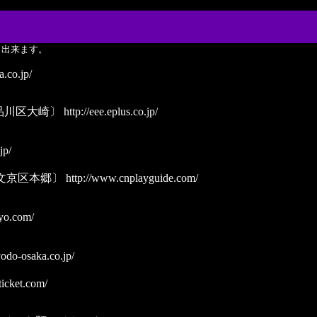
も出来ます。
ia.co.jp/
品川区大崎〕
http://eee.eplus.co.jp/
jp/
文京区本郷〕
http://www.cnplayguide.com/
yo.com/
odo-osaka.co.jp/
icket.com/