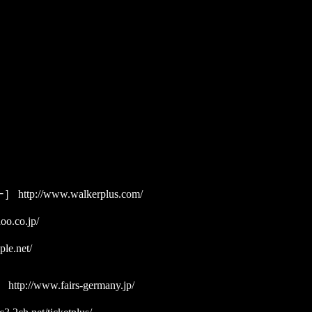
ー］
http://www.walkerplus.com/
hoo.co.jp/
le.net/
》
http://www.fairs-germany.jp/