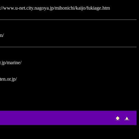
://www.u-net.city.nagoya.jp/mihonichi/kaijo/fukiage.htm
m/
.jp/marine/
en.or.jp/
◆
▲