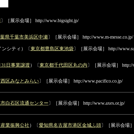
明
〕［展示会場］
http://www.bigsight.jp/
葉県
千葉市美浜区中瀬
〕［展示会場］
http://www.m-messe.co.jp/
ャインシティ）〔
東京都
豊島区東池袋
〕［展示会場］
http://www.su
月31日事業譲渡
）〔
東京都
千代田区丸の内
〕［展示会場］
http:/
市西区みなとみらい
〕［展示会場］
http://www.pacifico.co.jp/
幌市白石区流通センター
〕［展示会場］
http://www.axes.or.jp/
市産業振興公社
）〔
愛知県名古屋市港区金城ふ頭
〕［展示会場