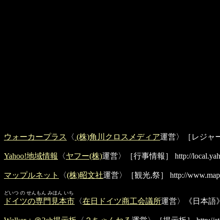
ウォーカープラス
〈
(株)角川クロスメディア
運営〉［レジャ
Yahoo!地域情報
〈
ヤフー(株)
運営〉［行事情報］
http://local.ya
マップルネット
〈
(株)昭文社
運営〉［観光,祭］
http://www.mapp
どいつ の せんもん みほん いち
ドイツの専門見本市
〈
在日ドイツ商工会議所
運営〉《日本語