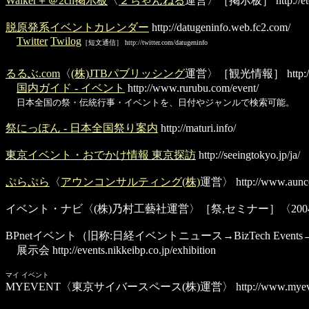
Walker＋＠2ch掲示板
〈
２ちゃんねる
運営〉［掲示板］
http://e
脱原発系イベントカレンダー
http://datugeninfo.web.fc2.com/
Twitter
Twilog
［短文通信］ http://twitter.com/datugeninfo
るるぶ.com
〈
(株)JTBパブリッシング
運営〉［観光情報］
http:
国内ガイド - イベント
http://www.rurubu.com/event/
日本全国の祭・伝統行事・イベントを、日付やジャンルで検索可能。
祭にっぽん - 日本全国祭り案内
http://maturi.info/
東京イベント・おでかけ情報 東京探訪
http://seeingtokyo.jp/ja/
ぷらぷら
〈
アウンコンサルティング(株)
運営〉
http://www.aunco
イベント・ナビ
〈(株)乃村工藝社運営〉［祭,セミナー］〈200
BPnetイベント
（旧称:日経イベントニュース→BizTech Events
展示会
http://events.nikkeibp.co.jp/exhibition
マイ イベント
MYEVENT
〈東京サイバースペース(株)運営〉
http://www.myev