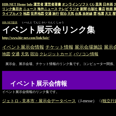
HIR-NET Home
Info
運営者
運営者著書
オンラインソフト
CG
里美
日本画
リンク集目次
ニュース
海外ニュース
テレビ
ラジオ
新聞
出版社
書店
映画
ライブカメラ
地図
世界地図
交通
旅行
宿泊
天気
台風
放射線
雲
地震
天文
暦
HIR-NET提供
いべんと てんじ かい りんく しゅう
イベント展示会リンク集
http://www.hir-net.com/link/fair/
イベント展示会情報
チケット情報
展示会場施設
展示
地図
交通
天気
宿泊
クレジットカード
パソコン情報
展示会、展示会場、チケット情報のリンク集です。コンピューター関係、
イベント展示会情報
イベント展示会情報のリンク集です。
ジェトロ - 見本市・展示会データベース
（J-messe）〈
(独立