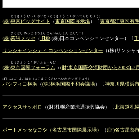
とうきょう びっく さいと（とうきょう こくさい てんじ じょう）
(株)東京ビッグサイト
（
東京国際展示場
）〔
東京都
江東区有
まくはり めっせ（にほん こんべんしょん せんたー）
(株)幕張メッセ
（
旧称
:(株)日本コンベンションセンター）〔
千
サンシャインシティ コンベンションセンター
（(株)サンシ
とうきょう こくさい ふぉーらむ
(株)東京国際フォーラム
（
(財)東京国際交流財団から2003年7
ぱしふぃこ よこはま（よこま こくさい へいわ かいぎ じょう）
パシフィコ横浜
（
(株)横浜国際平和会議場
）〔
神奈川県
横浜
アクセスサッポロ
（(財)札幌産業流通振興協会）〔
北海道札
ポートメッセなごや（名古屋市国際展示場）
（
(財)名古屋都