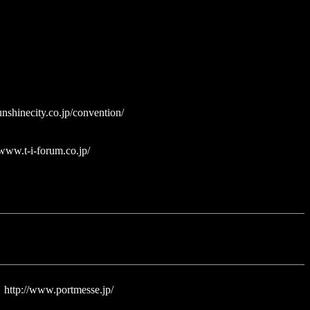
nshinecity.co.jp/convention/
/www.t-i-forum.co.jp/
］
http://www.portmesse.jp/