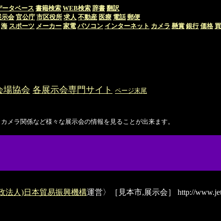
データベース
書籍検索
WEB検索
辞書
翻訳
展示会
官公庁
市区役所
求人
不動産
医療
電話
郵便
海
スポーツ
メーカー
家電
パソコン
インターネット
カメラ
懸賞
銀行
価格
買
会場協会
各展示会専門サイト
ページ末尾
カメラ関係など様々な展示会の情報を見ることが出来ます。
行政法人)日本貿易振興機構
運営〉［見本市,展示会］
http://www.jet