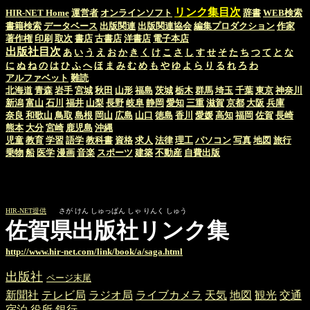
リンク集目次
HIR-NET Home
運営者
オンラインソフト
辞書
WEB検索
書籍検索
データベース
出版関連
出版関連協会
編集プロダクション
作家
著作権
印刷
取次
書店
古書店
洋書店
電子本店
出版社目次
あ
い
う
え
お
か
き
く
け
こ
さ
し
す
せ
そ
た
ち
つ
て
と
な
に
ぬ
ね
の
は
ひ
ふ
へ
ほ
ま
み
む
め
も
や
ゆ
よ
ら
り
る
れ
ろ
わ
アルファベット
難読
北海道
青森
岩手
宮城
秋田
山形
福島
茨城
栃木
群馬
埼玉
千葉
東京
神奈川
新潟
富山
石川
福井
山梨
長野
岐阜
静岡
愛知
三重
滋賀
京都
大阪
兵庫
奈良
和歌山
鳥取
島根
岡山
広島
山口
徳島
香川
愛媛
高知
福岡
佐賀
長崎
熊本
大分
宮崎
鹿児島
沖縄
児童
教育
学習
語学
教科書
資格
求人
法律
理工
パソコン
写真
地図
旅行
乗物
船
医学
漫画
音楽
スポーツ
建築
不動産
自費出版
HIR-NET提供
さが けん しゅっぱん しゃ りんく しゅう
佐賀県出版社リンク集
http://www.hir-net.com/link/book/a/saga.html
出版社
ページ末尾
新聞社
テレビ局
ラジオ局
ライブカメラ
天気
地図
観光
交通
宿泊
役所
銀行