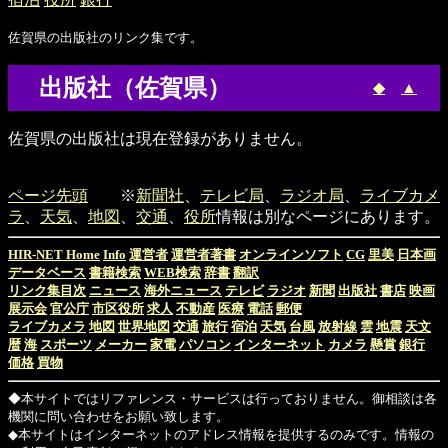
佐賀県の出版社のリンク集です。
出版社（佐賀県）
◆
▲
佐賀県の出版社は現在登録がありません。
ページ先頭
※
新聞社
、
テレビ局
、
ラジオ局
、
ライブカメ
ラ
、
天気
、
地図
、
交通
、
役所
情報は別なページにあります。
HIR-NET Home
Info
運営者
運営者著書
オンラインソフト
CG
里美
日本画
データベース
書籍検索
WEB検索
辞書
翻訳
リンク集目次
ニュース
海外ニュース
テレビ
ラジオ
新聞
出版社
書店
映画
展示会
官公庁
市区役所
求人
不動産
医療
電話
郵便
ライブカメラ
地図
世界地図
交通
旅行
宿泊
天気
台風
放射線
雲
地震
天文
暦
海
スポーツ
メーカー
家電
パソコン
インターネット
カメラ
懸賞
銀行
価格
買物
◆本サイトではリファレンス・サービスは行っておりません。御相談は各
機関に問い合わせをお願い致します。
◆本サイトはインターネットのアドレス情報を提供するのみです。情報の