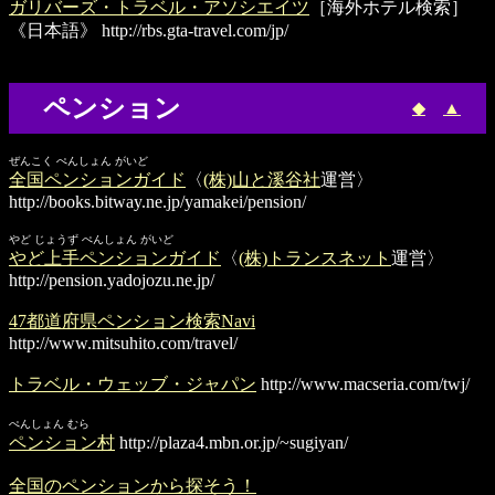
ガリバーズ・トラベル・アソシエイツ
［海外ホテル検索］
《日本語》
http://rbs.gta-travel.com/jp/
ペンション
◆
▲
ぜんこく ぺんしょん がいど
全国ペンションガイド
〈
(株)山と溪谷社
運営〉
http://books.bitway.ne.jp/yamakei/pension/
やど じょうず ぺんしょん がいど
やど上手ペンションガイド
〈
(株)トランスネット
運営〉
http://pension.yadojozu.ne.jp/
47都道府県ペンション検索Navi
http://www.mitsuhito.com/travel/
トラベル・ウェッブ・ジャパン
http://www.macseria.com/twj/
ぺんしょん むら
ペンション村
http://plaza4.mbn.or.jp/~sugiyan/
全国のペンションから探そう！