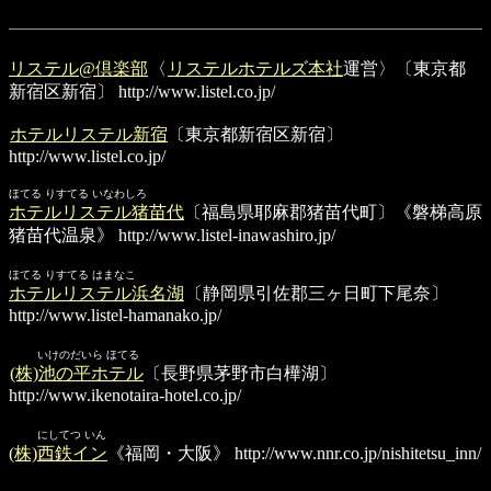
リステル@倶楽部
〈
リステルホテルズ本社
運営〉〔東京都
新宿区新宿〕
http://www.listel.co.jp/
ホテルリステル新宿
〔東京都新宿区新宿〕
http://www.listel.co.jp/
ほてる りすてる いなわしろ
ホテルリステル猪苗代
〔福島県耶麻郡猪苗代町〕《磐梯高原
猪苗代温泉》
http://www.listel-inawashiro.jp/
ほてる りすてる はまなこ
ホテルリステル浜名湖
〔静岡県引佐郡三ヶ日町下尾奈〕
http://www.listel-hamanako.jp/
いけのだいら ほてる
(株)池の平ホテル
〔長野県茅野市白樺湖〕
http://www.ikenotaira-hotel.co.jp/
にしてつ いん
(株)西鉄イン
《福岡・大阪》
http://www.nnr.co.jp/nishitetsu_inn/