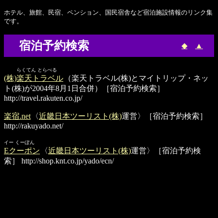
ホテル、旅館、民宿、ペンション、国民宿舎など宿泊施設情報のリンク集
です。
宿泊予約検索
◆
▲
らくてん とらべる
(株)楽天トラベル
（楽天トラベル(株)とマイトリップ・ネッ
ト(株)が2004年8月1日合併）［宿泊予約検索］
http://travel.rakuten.co.jp/
楽宿.net
〈
近畿日本ツーリスト(株)
運営〉［宿泊予約検索］
http://rakuyado.net/
イー くーぽん
Eクーポン
〈
近畿日本ツーリスト(株)
運営〉［宿泊予約検
索］
http://shop.knt.co.jp/yado/ecn/