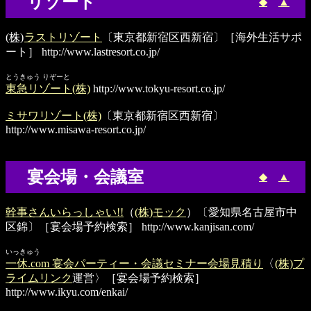
リゾート
◆
▲
(株)
ラストリゾート
〔東京都新宿区西新宿〕［海外生活サポ
ート］
http://www.lastresort.co.jp/
とうきゅう りぞーと
東急リゾート(株)
http://www.tokyu-resort.co.jp/
ミサワリゾート(株)
〔東京都新宿区西新宿〕
http://www.misawa-resort.co.jp/
宴会場・会議室
◆
▲
幹事さんいらっしゃい!!
（
(株)モック
）〔愛知県名古屋市中
区錦〕［宴会場予約検索］
http://www.kanjisan.com/
いっきゅう
一休.com 宴会パーティー・会議セミナー会場見積り
〈
(株)プ
ライムリンク
運営〉［宴会場予約検索］
http://www.ikyu.com/enkai/