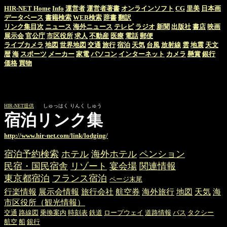
HIR-NET Home
Info
運営者
運営者著書
オンラインソフト
CG
里美
日本画
データベース
書籍検索
WEB検索
辞書
翻訳
リンク集目次
ニュース
海外ニュース
テレビ
ラジオ
新聞
出版社
書店
映画
展示会
官公庁
市区役所
求人
不動産
医療
電話
郵便
ライブカメラ
地図
世界地図
交通
旅行
宿泊
天気
台風
放射線
雲
地震
天文
暦
海
スポーツ
メーカー
家電
パソコン
インターネット
カメラ
懸賞
銀行
価格
買物
HIR-NET提供
しゅっはく りんく しゅう
宿泊リンク集
http://www.hir-net.com/link/lodging/
宿泊予約検索
ホテル
海外ホテル
ペンション
民宿・国民宿舎
リゾート
宴会場
関連情報
東京都宿泊
フランス宿泊
ページ末尾
行楽情報
展示会情報
旅行会社
航空券
海外旅行
地図
天気
海
市区役所（観光情報）
交通
路線図
乗換案内
時刻表
鉄道
ロープウェイ
道路情報
バス
タクシー
航空
船
銀行