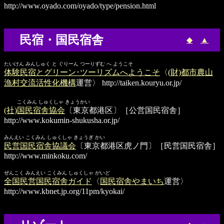
http://www.oyado.com/oyado/type/pension.html
民宿・国民宿舎
◆
▲
たいけん みんしゅく と ぐりーん つーりずむ へ ようこそ
体験民宿とグリーン･ツーリズムへようこそ
〈
(財)都市農山
漁村交流活性化機構
運営〉
http://taiken.kouryu.or.jp/
こくみん しゅくしゃ きょうかい
(社)国民宿舎協会
〔東京都港区〕［公営国民宿舎］
http://www.kokumin-shukusha.or.jp/
みんえい こくみん しゅくしゃ きょうぎ かい
民営国民宿舎協議会
〔東京都港区虎ノ門〕［民営国民宿舎］
http://www.minkoku.com/
ぜんこく みんえい こくみん しゅくしゃ がいど
全国民営国民宿舎ガイド
〈
国民宿舎やまいち
運営〉
http://www.kbnet.jp.org/11pm/kyokai/