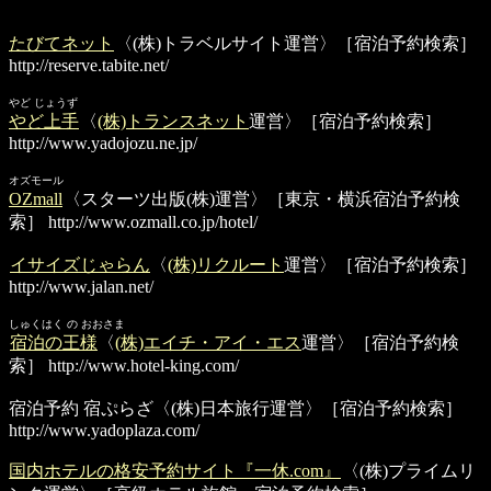
たびてネット
〈(株)トラベルサイト運営〉［宿泊予約検索］
http://reserve.tabite.net/
やど じょうず
やど上手
〈
(株)トランスネット
運営〉［宿泊予約検索］
http://www.yadojozu.ne.jp/
オズモール
OZmall
〈スターツ出版(株)運営〉［東京・横浜宿泊予約検
索］
http://www.ozmall.co.jp/hotel/
イサイズじゃらん
〈
(株)リクルート
運営〉［宿泊予約検索］
http://www.jalan.net/
しゅくはく の おおさま
宿泊の王様
〈
(株)エイチ・アイ・エス
運営〉［宿泊予約検
索］
http://www.hotel-king.com/
宿泊予約 宿ぷらざ
〈(株)日本旅行運営〉［宿泊予約検索］
http://www.yadoplaza.com/
国内ホテルの格安予約サイト『一休.com』
〈(株)プライムリ