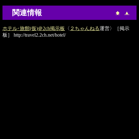
関連情報
◆
▲
ホテル･旅館(仮)＠2ch掲示板
〈
２ちゃんねる
運営〉［掲示
板］
http://travel2.2ch.net/hotel/