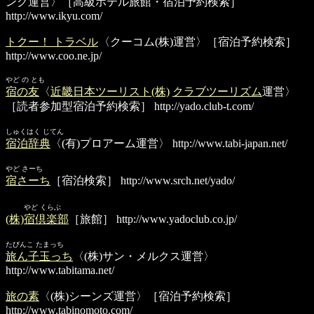
ンク運営〉［高級ホテル旅館・宿泊予約検索］
http://www.ikyu.com/
トクー！ トラベル
〈クーコム(株)運営〉［宿泊予約検索］
http://www.coo.ne.jp/
やど の とも
宿の友
〈
近畿日本ツーリスト(株)
クラブツーリズム
運営〉
［読者参加型宿泊予約検索］
http://yado.club-t.com/
しゅくはく じてん
宿泊辞典
〈(有)プロアーム運営〉
http://www.tabi-japan.net/
やど さーち
宿さーち
［宿泊検索］
http://www.srch.net/yado/
やど くらぶ
(株)宿倶楽部
［旅館］
http://www.yadoclub.co.jp/
たびんこ たまっち
旅ん子玉っち
〈(株)サン・メルクス運営〉
http://www.tabitama.net/
旅の素
〈(株)シーンズ運営〉［宿泊予約検索］
http://www.tabinomoto.com/