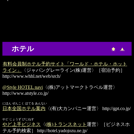
ホテル
◆
▲
有料会員制ホテル予約サイト「ワールド・ホテル・ホット
ライン」
〈ジャパングレーライン(株)運営〉［宿泊予約］
http://www.whhl.net/web/srch/
@Style HOTEL navi
〈(株)アットマークトラベル運営〉
http://www.atstyle.co.jp/
にほん ぜんこく ほてる あんない
日本全国ホテル案内
〈(有)大カンパニー運営〉
http://gpt.co.jp/
やど じょうず びじねす
やど上手ビジネス
〈
(株)トランスネット
運営〉［ビジネスホ
テル予約検索］
http://hotel.yadojozu.ne.jp/