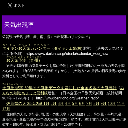
天気出現率
佐賀県の天気（晴、曇、雨、雪）の出現率のリンク集です。
だいきん おてんき かれんだー
ダイキンお天気カレンダー
〈
ダイキン工業(株)
運営〉［過去の天気頻度
による予測］
https://www.daikin.co.jp/otenki/calendar_web_new
おてんき よそく きゅうしゅう
お天気予測（九州）
過去約130年間の気象データを基に予測した1年間365日の九州地方の天気を調
べられます。1年365日の天気予報ですから、九州地方への旅行の日程決定の参考
資料としてご利用頂けます。
てんき しゅつげん りつ
天気出現率
30年間の気象データを基にした全国各地の天気統計
〈
み
んなの知識 ちょっと便利帳
運営〉［日本全国の日別天気頻度（統計期間1
967年～1996年）］
http://www.benricho.org/weather_ratio/
佐賀県の天気出現率 1月
2月
3月
4月
5月
6月
7月
8月
9月
10月
11月
12月
佐賀県の天気（晴, 曇, 雨, 雪）の出現率（天気頻度）と、降水量・平均気温・
最高気温・最低気温の平年値の同時に閲覧可能です。統計期間は天気出現率が19
67年～1996年、降水量・気温が1971年～2000年です。