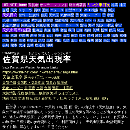
リンク集目次
HIR-NET Home
運営者
オンラインソフト
運営者著書
地震
地図
交通
天文
スポーツ
買物
医療
ニュース
新型コロナ
WEB検索
辞書
翻訳
天気目次
警報・注意報
台風
天気図
気象衛星
雲
気象レーダー
雷
水源
気温・風向・風速
紫外線
放射線
放射能雲
大気汚染
花粉
花
紅葉
気象台
航空気象台
気象会社
気象研究
気象データベース
空港
海洋
潮汐・潮流
宇宙
天気出現率(全国)
北海道
青森
岩手
宮城
秋田
山形
福島
茨城
栃木
群馬
埼玉
千葉
東京
神奈川
新潟
富山
石川
福井
山梨
長野
岐阜
静岡
愛知
三重
滋賀
京都
大阪
兵庫
奈良
和歌山
鳥取
島根
岡山
広島
山口
徳島
香川
愛媛
高知
福岡
佐賀
長崎
熊本
大分
宮崎
鹿児島
沖縄
HIR-NET提供 さが けん てんき しゅつげんりつ
佐賀県天気出現率
Saga Prefecture Weather Averages Links
http://www.hir-net.com/link/weather/av/saga.html
天気出現率
過去の天気
ページ末尾
天気予報
天気図・気象衛星
気象台
観測値
気象レーダー
雷
竜巻
水源
台風
警報・注意報
大気汚染
花粉
放射能・放射線
海洋
ライブカメラ
地震
地図
交通
観光
宿泊
新聞社
テレビ局
ラジオ局
出版社
役所
銀行
さが けん
佐賀県
（Saga Prefecture）の天気（晴, 曇, 雨, 雪）の出現率（天気頻度）や、気
象の平年値平均値情報のリンク集です。過去の天気を調べることが出来るサイト
や、過去の天気頻度による天気予測サイトにもリンクしていますので、佐賀県へ
の旅行の日程決定の参考資料としてご利用頂けます。天気出現率の統計期間は、
サイト毎に異なりますのでご注意ください。