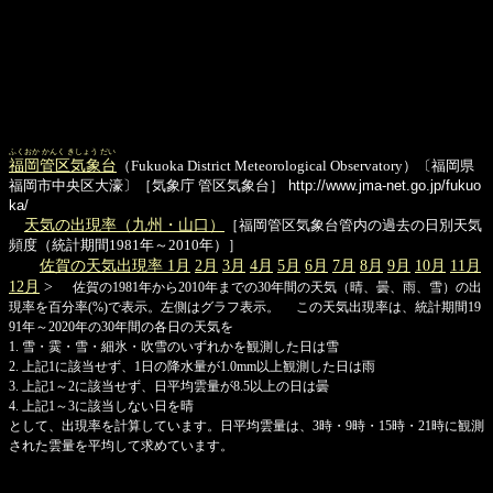
ふくおか かんく きしょう だい
福岡管区気象台
（Fukuoka District Meteorological Observatory）〔福岡県
福岡市中央区大濠〕［気象庁 管区気象台］
http://www.jma-net.go.jp/fukuo
ka/
天気の出現率（九州・山口）
［福岡管区気象台管内の過去の日別天気
頻度（統計期間1981年～2010年）］
佐賀の天気出現率 1月
2月
3月
4月
5月
6月
7月
8月
9月
10月
11月
12月
>
佐賀の1981年から2010年までの30年間の天気（晴、曇、雨、雪）の出
現率を百分率(%)で表示。左側はグラフ表示。 この天気出現率は、統計期間19
91年～2020年の30年間の各日の天気を
1. 雪・霙・雪・細氷・吹雪のいずれかを観測した日は雪
2. 上記1に該当せず、1日の降水量が1.0mm以上観測した日は雨
3. 上記1～2に該当せず、日平均雲量が8.5以上の日は曇
4. 上記1～3に該当しない日を晴
として、出現率を計算しています。日平均雲量は、3時・9時・15時・21時に観測
された雲量を平均して求めています。