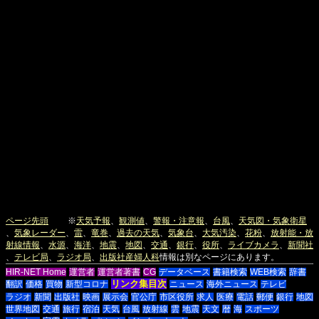
ページ先頭
※
天気予報
、
観測値
、
警報・注意報
、
台風
、
天気図・気象衛星
、
気象レーダー
、
雷
、
竜巻
、
過去の天気
、
気象台
、
大気汚染
、
花粉
、
放射能・放
射線情報
、
水源
、
海洋
、
地震
、
地図
、
交通
、
銀行
、
役所
、
ライブカメラ
、
新聞社
、
テレビ局
、
ラジオ局
、
出版社
産婦人科
情報は別なページにあります。
HIR-NET Home
運営者
運営者著書
CG
データベース
書籍検索
WEB検索
辞書
リンク集目次
翻訳
価格
買物
新型コロナ
ニュース
海外ニュース
テレビ
ラジオ
新聞
出版社
映画
展示会
官公庁
市区役所
求人
医療
電話
郵便
銀行
地図
世界地図
交通
旅行
宿泊
天気
台風
放射線
雲
地震
天文
暦
海
スポーツ