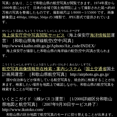
写真）があり、ここで和歌山県の航空写真が閲覧できます。1974年度から
1990年度にかけて、日本の全域で国土地理院によって撮影された延べ約40
万枚の写真を整備したものです。撮影縮尺は 1/8000～1/15000 です。画像
解像度は 400dpi, 100dpi, 50dpi の 3種類で、JPEG形式で提供されていま
す。
かいじょう ほあん ちょう くうちゅう しゃしん えつらん さーびす
海上保安庁空中写真閲覧サービス
〈海上保安庁
海洋情報部
運
営〉［和歌山県海岸線航空(空中)写真］
http://www4.kaiho.mlit.go.jp/Aphoto/Air_code/INDEX/
海上保安庁が撮影した和歌山県の海岸線の航空(空中)写真が見られま
す。
こうくう しゃしん がぞう じょうほう しょざい けんさく あんない しすてむ
航空写真画像情報所在検索・案内システム
〈
国土交通省
国土
計画局運営〉［和歌山県航空写真］
http://airphoto.gis.go.jp/
国や自治体などが保有している航空写真を、統合的に検索することが出
来ます。検索したい場所を地図上で確認しながら、和歌山県の航空写真を
検索することが可能です。
いくとこガイド
〈(株)パスコ運営〉［1/2000詳細区分和歌山
県地図と航空写真］〈2007年9月30日サービス終了〉
http://www.ikutoko.com/
和歌山県の区分地図で航空写真のモードに切り替えることが出来ます。