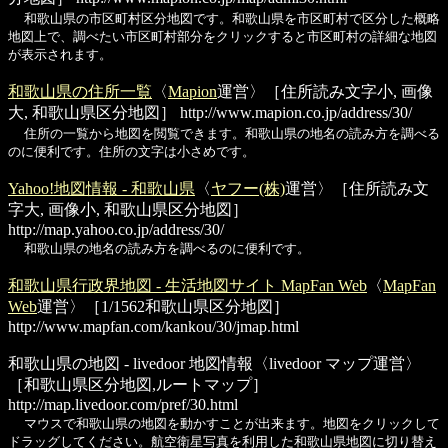
和歌山県の市区町村区分地図です。和歌山県を市区町村で区分した概略
地図上で、調べたい市区町村部分をクリックすると市区町村の詳細な地図
が表示されます。
和歌山県の住所一覧
〈
Mapion
運営〉［住所読み文字小, 画像
大, 和歌山県区分地図］
http://www.mapion.co.jp/address/30/
住所の一覧から地図を閲覧できます。和歌山県の地名の読み方を調べる
のに便利です。住所の文字は小さめです。
Yahoo!地図情報 - 和歌山県
〈
ヤフー(株)
運営〉［住所読み文
字大, 画像小, 和歌山県区分地図］
http://map.yahoo.co.jp/address/30/
和歌山県の地名の読み方を調べるのに便利です。
和歌山県行政界地図 - 生活地図サイト MapFan Web
〈
MapFan
Web
運営〉［1/1562和歌山県区分地図］
http://www.mapfan.com/kankou/30/jmap.html
和歌山県の地図 - livedoor 地図情報
〈livedoor マップ運営〉
［和歌山県区分地図,ルートマップ］
http://map.livedoor.com/pref/30.html
マウスで和歌山県の地図を動かすことが出来ます。地図をクリックして
ドラッグしてください。航空衛星写真を利用した和歌山県地図に切り替え