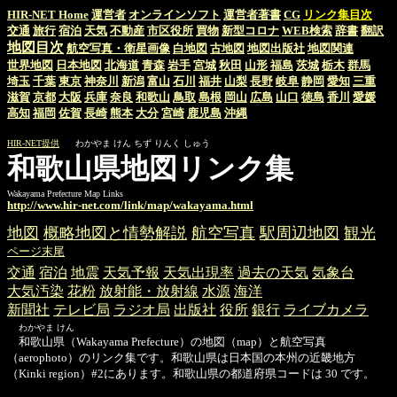
HIR-NET Home
運営者
オンラインソフト
運営者著書
CG
リンク集目次
交通
旅行
宿泊
天気
不動産
市区役所
買物
新型コロナ
WEB検索
辞書
翻訳
地図目次
航空写真・衛星画像
白地図
古地図
地図出版社
地図関連
世界地図
日本地図
北海道
青森
岩手
宮城
秋田
山形
福島
茨城
栃木
群馬
埼玉
千葉
東京
神奈川
新潟
富山
石川
福井
山梨
長野
岐阜
静岡
愛知
三重
滋賀
京都
大阪
兵庫
奈良
和歌山
鳥取
島根
岡山
広島
山口
徳島
香川
愛媛
高知
福岡
佐賀
長崎
熊本
大分
宮崎
鹿児島
沖縄
HIR-NET提供
わかやま けん ちず りんく しゅう
和歌山県地図リンク集
Wakayama Prefecture Map Links
http://www.hir-net.com/link/map/wakayama.html
地図
概略地図と情勢解説
航空写真
駅周辺地図
観光
ページ末尾
交通
宿泊
地震
天気予報
天気出現率
過去の天気
気象台
大気汚染
花粉
放射能・放射線
水源
海洋
新聞社
テレビ局
ラジオ局
出版社
役所
銀行
ライブカメラ
わかやま けん
和歌山県（Wakayama Prefecture）の地図（map）と航空写真
（aerophoto）のリンク集です。和歌山県は日本国の本州の近畿地方
（Kinki region）#2にあります。和歌山県の都道府県コードは 30 です。