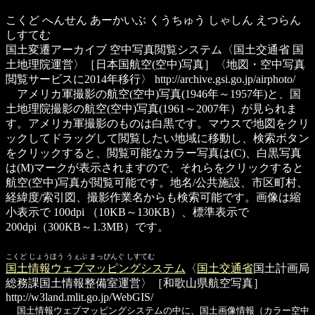
こくど へんせん あーかいぶ くうちゅう しゃしん えつらん
しすてむ
国土変遷アーカイブ 空中写真閲覧システム
〈国土交通省 国
土地理院運営〉［日本国航空(空中)写真］〈地図・空中写真
閲覧サービスに2014年移行〉
http://archive.gsi.go.jp/airphoto/
アメリカ軍撮影の航空(空中)写真(1946年～1957年)と、国
土地理院撮影の航空(空中)写真(1961～2007年）が見られま
す。アメリカ軍撮影のものは白黒です。マウスで地図をクリ
ックしてドラッグして閲覧したい地域に移動し、検索ボタン
をクリックすると、閲覧可能なカラー写真は(C)、白黒写真
は(M)マークが表示されますので、それらをクリックすると
航空(空中)写真が閲覧可能です。地名/公共施設、市区町村、
経緯度/索引図、撮影作業名からも検索可能です。画像は縮
小表示で 100dpi （10KB～130KB）、標準表示で
200dpi（300KB～1.3MB）です。
こくど じょうほう うぇぶ まっぴんぐ しすてむ
国土情報ウェブマッピングシステム
〈
国土交通省
国土計画局
総務課国土情報整備室運営〉［和歌山県航空写真］
http://w3land.mlit.go.jp/WebGIS/
国土情報ウェブマッピングシステムの中に、国土画像情報（カラー空中