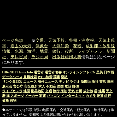
ページ先頭
※
交通
、
天気予報
、
警報・注意報
、
天気出現
率
、
過去の天気
、
気象台
、
大気汚染
、
花粉
、
放射能・放射線
情報
、
水源
、
海洋
、
地震
、
銀行
、
役所
、
ライブカメラ
、
新聞
社
、
テレビ局
、
ラジオ局
、
出版社
産婦人科
情報は別なページ
にあります。
HIR-NET Home
Info
運営者
運営者著書
オンラインソフト
CG
里美
日本画
データベース
書籍検索
WEB検索
辞書
翻訳
リンク集目次
ニュース
海外ニュース
テレビ
ラジオ
新聞
出版社
書店
映画
展示会
官公庁
市区役所
求人
不動産
医療
電話
郵便
ライブカメラ
地図
世界地図
交通
旅行
宿泊
天気
台風
放射線
雲
地震
天文
暦
海
スポーツ
メーカー
家電
パソコン
インターネット
カメラ
懸賞
銀行
価格
買物
◆本サイトでは和歌山県の地図案内・交通案内・観光案内・旅行案内は承
っておりません。御相談は各機関に問い合わせをお願い致します。