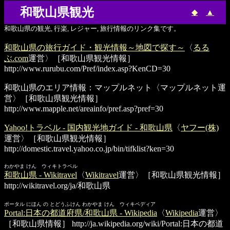
和歌山県観光
◆
▲
和歌山県の観光, 行楽, レジャー, 旅行情報のリンク集です。
和歌山県の旅行ガイド・観光情報～地図で探す～
〈
るる
ぶ.com
運営〉［和歌山県観光情報］
http://www.rurubu.com/Pref/index.asp?KenCD=30
和歌山県のエリア情報：マップルネット
〈マップルネット運
営〉［和歌山県観光情報］
http://www.mapple.net/areainfo/pref.asp?pref=30
Yahoo!トラベル - 国内観光地ガイド - 和歌山県
〈
ヤフー(株)
運営〉［和歌山県観光情報］
http://domestic.travel.yahoo.co.jp/bin/tifklist?ken=30
わかやま けん ウィキトラベル
和歌山県 - Wikitravel
〈
Wikitravel
運営〉［和歌山県観光情報］
http://wikitravel.org/ja/和歌山県
ポータル にほん の とどうふけん わかやま けん ウィキペディア
Portal:日本の都道府県/和歌山県 - Wikipedia
〈
Wikipedia
運営〉
［和歌山県情報］
http://ja.wikipedia.org/wiki/Portal:日本の都道