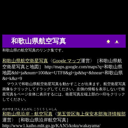
和歌山県航空写真
◆
▲
和歌山県の航空写真のリンク集です。
和歌山県航空衛星写真
〈
Google マップ
運営〉［和歌山県航
空衛星写真と地図］
http://maps.google.com/maps?q=和歌山県
地図&hl=ja&num=100&ie=UTF8&gl=jp&hq=&hnear=和歌山県
&t=k&z=9
マウスで和歌山県航空衛星写真を動かすことが出来ます。航空衛星写真
画像をクリックしてドラッグしてください。左側の情報を表示しないで衛
星写真をページ全体に表示するには、衛星写真左端上部の<<印をクリック
してください。
わかやま けん えんがん こうくう しゃしん
和歌山県沿岸・航空写真
〈
第五管区海上保安本部海洋情報部
運営〉［和歌山県沿岸航空写真］
http://www1.kaiho.mlit.go.jp/KAN5/koku/wakayama/