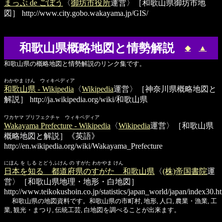
まっぷ de ごぼう
〈
御坊市役所
運営〉［和歌山県御坊市地
図］
http://www.city.gobo.wakayama.jp/GIS/
和歌山県概略地図と情勢解説
◆
▲
和歌山県の概略地図と情勢解説のリンク集です。
わかやま けん ウィキペディア
和歌山県 - Wikipedia
〈
Wikipedia
運営〉［神奈川県概略地図と
解説］
http://ja.wikipedia.org/wiki/和歌山県
ワカヤマ プリフェクチャ ウィキペディア
Wakayama Prefecture - Wikipedia
〈
Wikipedia
運営〉［和歌山県
概略地図と解説］《英語》
http://en.wikipedia.org/wiki/Wakayama_Prefecture
にほん を しる とどうふけん の すがた わかやま けん
日本を知る 都道府県のすがた 和歌山県
〈
(株)帝国書院
運
営〉［和歌山県地理・地形・白地図］
http://www.teikokushoin.co.jp/statistics/japan_world/japan/index30.h
和歌山県の地図資料です。和歌山県の市町村, 地形, 人口, 農業・漁業, 工
業, 観光・まつり, 伝統工芸, 白地図を調べることが出来ます。