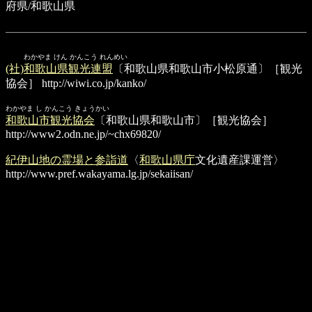
府県/和歌山県
わかやま けん かんこう れんめい
(社)和歌山県観光連盟
〔和歌山県和歌山市小松原通〕［観光
協会］
http://wiwi.co.jp/kanko/
わかやま し かんこう きょうかい
和歌山市観光協会
〔和歌山県和歌山市〕［観光協会］
http://www2.odn.ne.jp/~chx69820/
紀伊山地の霊場と参詣道
〈
和歌山県庁
文化遺産課運営〉
http://www.pref.wakayama.lg.jp/sekaiisan/