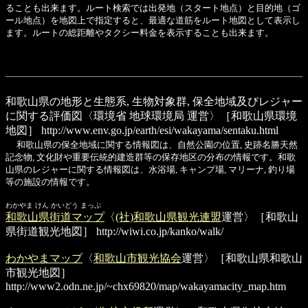
ることも出来ます。ルート検索では出発地（スタート地点）と目的地（ゴ
ール地点）を地図上で指定すると、最適な道筋をルート地図として表示し
ます。ルートの総距離やタクシー料金を表示することも出来ます。
和歌山県の地形と生態系, 生物対象群, 保全地域及びレジャー
に関する評価図
〈環境省 地球環境局 運営〉［和歌山県環境
地図］
http://www.env.go.jp/earth/esi/wakayama/sentaku.html
和歌山県の保全地域に関する情報図は、自然公園の位置, 史跡名勝天然
記念物, 文化財や重要伝統的建造群等の保存地区の分布の情報です。和歌
山県のレジャーに関する情報図は、水浴場, キャンプ場, マリーナ, 釣り場
等の施設の情報です。
わかやま けん かいどう まっぷ
和歌山県街道マップ
〈
(社)和歌山県観光連盟
運営〉［和歌山
県街道観光地図］
http://wiwi.co.jp/kanko/walk/
わかやまマップ
〈
和歌山市観光協会
運営〉［和歌山県和歌山
市観光地図］
http://www2.odn.ne.jp/~chx69820/map/wakayamacity_map.htm