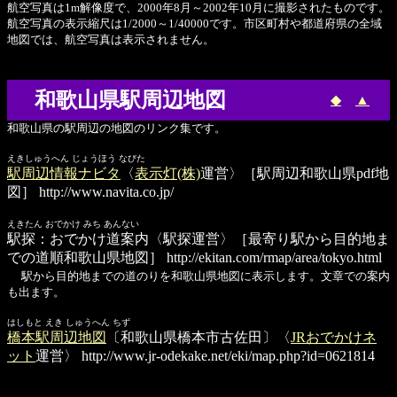
航空写真は1m解像度で、2000年8月～2002年10月に撮影されたものです。
航空写真の表示縮尺は1/2000～1/40000です。市区町村や都道府県の全域
地図では、航空写真は表示されません。
和歌山県駅周辺地図
◆
▲
和歌山県の駅周辺の地図のリンク集です。
えきしゅうへん じょうほう なびた
駅周辺情報ナビタ
〈
表示灯(株)
運営〉［駅周辺和歌山県pdf地
図］
http://www.navita.co.jp/
えきたん おでかけ みち あんない
駅探：おでかけ道案内
〈駅探運営〉［最寄り駅から目的地ま
での道順和歌山県地図］
http://ekitan.com/rmap/area/tokyo.html
駅から目的地までの道のりを和歌山県地図に表示します。文章での案内
も出ます。
はしもと えき しゅうへん ちず
橋本駅周辺地図
〔和歌山県橋本市古佐田〕〈
JRおでかけネ
ット
運営〉
http://www.jr-odekake.net/eki/map.php?id=0621814