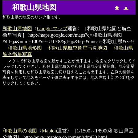
和歌山県地図
◆
▲
和歌山県の地図のリンク集です。
和歌山県地図
〈
Google マップ
運営〉［和歌山県地図と航空
衛星写真］
http://maps.google.com/maps?q=和歌山県地図
&hl=ja&num=100&ie=UTF8&gl=jp&hq=&hnear=和歌山県&z=9
和歌山県地形図
和歌山県航空衛星写真地図
和歌山県
航空衛星写真
マウスで和歌山県地図を動かすことが出来ます。地図をクリックしてド
ラッグしてください。和歌山県地形図や和歌山県航空衛星写真、航空衛星
写真を利用した和歌山県地図に切り替えることも出来ます。左側の情報を
表示しないで地図をページ全体に表示するには、地図左端上部の<<印をク
リックしてください。
和歌山県の地図
〈
Mapion
運営〉［1/1500～1/8000和歌山県区
分地図］
http://www.mapion.co.jp/map/admi30.html