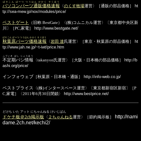
ぱそこん ぱーつ つうはん かかく そくほう
パソコンパーツ通販価格速報
〈
のくす牧場
運営〉［通販の部品価格］
ht
tp://sea-mew.jp/nox/modules/price/
ベストゲート
（旧称:BestGate）〈(株)コムニカル運営〉〔東京都中央区新
川〕［PC,家電］
http://www.bestgate.net/
ぱそこん ぱーつ つうはん かかく そくほう
秋葉原パーツ価格速報
〈
岩田 達
氏運営〉［東京・秋葉原の部品価格］
ht
tp://www.jah.ne.jp/~t-iwt/price.htm
ふていき ばし じょうほう
不定期バシ情報
〈takanyon氏運営〉［大阪・日本橋の部品価格］
http://b
ashi.org/price/
インフォウェブ
［秋葉原・日本橋・通販］
http://info-web.co.jp/
ベストプライス
〈(株)インタースペース運営〉〔東京都新宿区新宿〕［P
C,家電］〈2011年6月30日閉鎖〉
http://www.bestprice.net/
どけち いた アット にちゃんねる けいじばん
http://nami
ドケチ板＠2ch掲示板
〈
２ちゃんねる
運営〉［節約掲示板］
dame.2ch.net/kechi2/