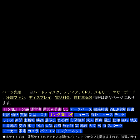
ページ先頭
※
ハードディスク
、
メディア
、
CPU
、
メモリー
、
マザーボード
、
冷却ファン
、
ディスプレイ
、
電話料金
、
自動車保険
情報は別なページにあり
ます。
HIR-NET Home
運営者
運営者著書
CG
データベース
書籍検索
WEB検索
辞書
リンク集目次
翻訳
価格
買物
新型コロナ
ニュース
海外ニュース
テレビ
ラジオ
新聞
出版社
映画
展示会
官公庁
市区役所
求人
医療
電話
郵便
銀行
地図
世界地図
交通
旅行
宿泊
天気
台風
放射線
雲
地震
天文
暦
海
スポーツ
メーカー
家電
カメラ
パソコン
インターネット
◆本サイトでは、外部サイトのアクセスは新たにウィンドウかタブを開きますので、複数のサイ