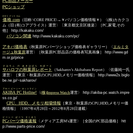
PC部品メーカー
PCショップ
かかく ドット コム
価格.com
（旧称:\CORE PRICE\→￥パソコン価格情報￥）〈(株)カカクコ
ム（旧:(有)コアプライス）運営〉〔東京都文京区後楽〕［PC,家電,その
他］
http://kakaku.com/
パソコン関連
http://www.kakaku.com/pc/
アキバ価格表
（秋葉原PCパーツショップ価格表ギャラリー）〈
エルミタ
ージュ秋葉原
運営〉［秋葉原PC部品店の価格表写真画像］
http://www.gd
m.or.jp/price
さはろふ の あきはばら れぽーと
サハロフの秋葉原レポート
（Sakharov's Akihabara Report）〈佐藤純一氏
運営〉［東京・秋葉原のCPU,HDD,メモリー価格情報］
http://www2s.biglo
be.ne.jp/~sakharov/
アキバ ピーシー ホットライン
AKIBA PC Hotline!
〈
(株)Impress Watch
運営〉
http://akiba-pc.watch.impre
ss.co.jp/
CPU、HDD、メモリ相場情報
［東京・秋葉原のCPU,HDD,メモリー価
格情報］〈1997年4月28日～2012年8月28日連載〉
ピーシー ぱーつ そくほう
PCパーツ価格速報
〈メディア工房M's運営〉［全国のPC部品価格］
htt
p://www.parts-price.com/