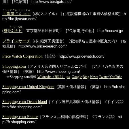
川〕［PC,家電］
http://www.bestgate.net/
こうじやさん ドットコム
工事屋さん.com
（(株)スマイル）［住宅設備機器の工事費込価格比較］
h
ttp://ko-jiyasan.com/
イーシー なび
(株)
ECナビ
〔東京都渋谷区神泉町〕［PC,家電,その他］
http://ecnavi.jp/
プライスサーチ
〈(株)銀河工房運営〉〔愛知県名古屋市中区丸の内〕［各
種見積］
http://www.price-search.com/
Price Watch Corporation
《英語》
http://www.pricewatch.com/
Shopping.com
〔アメリカ合衆国カリフォルニア州〕［アメリカ合衆国の
価格情報］《英語》
http://www.shopping.com/
☆Shopping.com情報
Wikipedia《英語》
Google
Bing
News
Twitter
YouTube
(和訳)
Shopping.com United Kingdom
［英国の価格情報］《英語》
http://uk.sho
pping.com/
Shopping.com Deutschland
［ドイツ連邦共和国の価格情報］《ドイツ語》
http://de.shopping.com/
Shopping.com France
［フランス共和国の価格情報］《フランス語》
htt
p://fr.shopping.com/