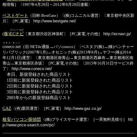
格情報］〈1997年4月28日～2012年8月28日連載〉
ベストゲート
（旧称:BestGate）〈(株)コムニカル運営〉〔東京都中央区新
川〕［PC,家電］
http://www.bestgate.net/
イーシー なび
(株)
ECナビ
〔東京都渋谷区神泉町〕［PC,家電,その他］
http://ecnavi.jp/
コネコ ネット
coneco.net
（旧:NETde通販→パソconeco）〈ベスタグ(株)→(株)ベンチャー
リパブリック(2007年1月)→オセニック(株)(2013年8月)→ヤフー(株)(2014
年12月1日)運営〉〔東京都港区南青山→東京都港区西麻布→東京都港区南
青山→東京都港区赤坂〕［PC,家電,その他］〈2015年10月31日サービス終
了〉
http://www.coneco.net/
本日、新規登録された商品リスト
1日前に新規登録された商品リスト
2日前に新規登録された商品リスト
3日前に新規登録された商品リスト
2001年からの新規登録商品リスト
GAZ
〈(有)栗田運営〉［PC,家電］
http://www.gaz.co.jp/
格安パソコン探偵団
〈(株)プライスサーチ運営〉［一斉無料見積り］
htt
p://www.price-search.com/pc/