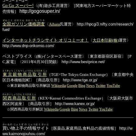
ゴーゴー すーぱー
Go Go スーパー!
〈(有)遊歩工房運営〉［関東地方スーパーマーケット特
http://gogosuper.in/
売情報］
ぜんこく がそりん かかく ちょうさ
全国ガソリン価格調査
〈
Aihara
氏運営〉
http://hpcgi3.nifty.com/research/
fuel/
インターネットチラシサイト オリコミーオ！
〈
大日本印刷(株)
運営〉
http://www.dnp-orikomio.com/
ベストプライス
〈(株)インタースペース運営〉〔東京都新宿区新宿〕［P
C,家電］〈2011年6月30日閉鎖〉
http://www.bestprice.net/
とうきょう こくもつ しょうひん とりひき じょ
東京穀物商品取引所
（TGE=The Tokyo Grain Exchange）〔東京都中央
区日本橋蛎殻町〕［商品取引所］
http://www.tge.or.jp/
☆東京穀物商品取引所解説
Wikipedia
Google
Bing
News
Twitter
YouTube
かんさい しょうひん とりひき じょ
関西商品取引所
（KEX=Kansai Commodities Exchange）〔大阪府大阪市
西区阿波座〕［商品取引所］
http://www.kanex.or.jp/
☆関西商品取引所解説
Wikipedia
Google
Bing
News
Twitter
YouTube
かいもの じょうず の じょうほう さいと
買い物上手の情報サイト
［医薬品,家庭用品,食料品の底値情報］
http://w
ww.kaimonojouhou.com/