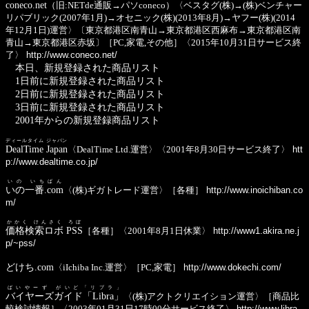
coneco.net
（旧:NETde通販→パソconeco）〈ベスタグ(株)→(株)ベンチャー
リパブリック(2007年1月)→オセニック(株)(2013年8月)→ヤフー(株)(2014
年12月1日)運営〉〔東京都港区南青山→東京都港区西麻布→東京都港区南
青山→東京都港区赤坂〕［PC,家電,その他］〈2015年10月31日サービス終
了〉
http://www.coneco.net/
本日、新規登録された商品リスト
1日前に新規登録された商品リスト
2日前に新規登録された商品リスト
3日前に新規登録された商品リスト
2001年からの新規登録商品リスト
ディールタイム ジャパン
DealTime Japan
〈DealTime Ltd.運営〉〈2001年8月30日サービス終了〉
htt
p://www.dealtime.co.jp/
いの いちばん
いの一番.com
〈(株)ギガトレード運営〉［各種］
http://www.inoichiban.co
m/
かかく けんさく ろぼ
価格検索ロボ PSS
［各種］〈2001年8月1日休業〉
http://www1.akira.ne.j
p/~pss/
どけち.com
〈iIchiba Inc.運営〉［PC,家電］
http://www.dokechi.com/
ばいやーず がいど「リブラ」
バイヤーズガイド「Libra」
〈(株)アクトクリエイション運営〉［商品比
較検討情報］〈2003年01月31日17時00分サービス終了〉
http://www.libra.