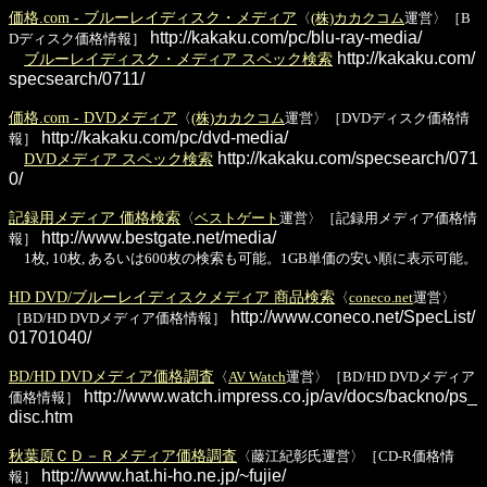
価格.com - ブルーレイディスク・メディア
〈
(株)カカクコム
運営〉［B
http://kakaku.com/pc/blu-ray-media/
Dディスク価格情報］
http://kakaku.com/
ブルーレイディスク・メディア スペック検索
specsearch/0711/
価格.com - DVDメディア
〈
(株)カカクコム
運営〉［DVDディスク価格情
http://kakaku.com/pc/dvd-media/
報］
http://kakaku.com/specsearch/071
DVDメディア スペック検索
0/
記録用メディア 価格検索
〈
ベストゲート
運営〉［記録用メディア価格情
http://www.bestgate.net/media/
報］
1枚, 10枚, あるいは600枚の検索も可能。1GB単価の安い順に表示可能。
HD DVD/ブルーレイディスクメディア 商品検索
〈
coneco.net
運営〉
http://www.coneco.net/SpecList/
［BD/HD DVDメディア価格情報］
01701040/
BD/HD DVDメディア価格調査
〈
AV Watch
運営〉［BD/HD DVDメディア
http://www.watch.impress.co.jp/av/docs/backno/ps_
価格情報］
disc.htm
秋葉原ＣＤ－Ｒメディア価格調査
〈藤江紀彰氏運営〉［CD-R価格情
http://www.hat.hi-ho.ne.jp/~fujie/
報］