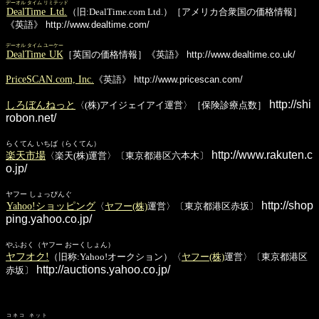
デーオル タイム リミテッド
DealTime Ltd.
（旧:DealTime.com Ltd.）［アメリカ合衆国の価格情報］
《英語》
http://www.dealtime.com/
デーオル タイム ユーケー
DealTime UK
［英国の価格情報］《英語》
http://www.dealtime.co.uk/
PriceSCAN.com, Inc.
《英語》
http://www.pricescan.com/
http://shi
しろぼんねっと
〈(株)アイジェイアイ運営〉［保険診療点数］
robon.net/
らくてん いちば（らくてん）
http://www.rakuten.c
楽天市場
〈楽天(株)運営〉〔東京都港区六本木〕
o.jp/
ヤフー しょっぴんぐ
http://shop
Yahoo!ショッピング
〈
ヤフー(株)
運営〉〔東京都港区赤坂〕
ping.yahoo.co.jp/
やふおく（ヤフー おーくしょん）
ヤフオク!
（旧称:Yahoo!オークション）〈
ヤフー(株)
運営〉〔東京都港区
http://auctions.yahoo.co.jp/
赤坂〕
コネコ ネット