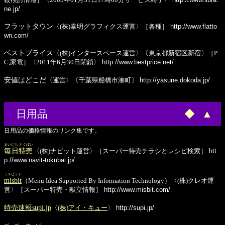
ne.jp/
フラットタウン
〈(株)泰明グラフィクス運営〉［各種］
http://www.flatto
wn.com/
ベストプライス
〈(株)インタースペース運営〉〔東京都新宿区新宿〕［P
C,家電］〈2011年6月30日閉鎖〉
http://www.bestprice.net/
安値はどこだ
〈運営〉〔千葉県船橋市湊町〕
http://yasune.dokoda.jp/
日用品
◆
▲
日用品の価格情報のリンク集です。
まいにち とくばい
毎日特売
〈(株)ナビット運営〉［スーパー特売チラシとレシピ検索］
htt
p://www.navit-tokubai.jp/
ミスビット
misbit
（Menu Idea Supported By Information Technology）〈(株)クレオ運
営〉［スーパー特売・献立情報］
http://www.misbit.com/
特売速報supi.jp
〈
(株)アイ・キュー
〉
http://supi.jp/