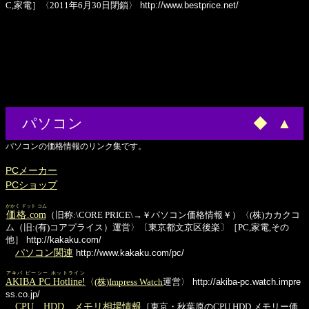
C,家電］〈2011年6月30日閉鎖〉
http://www.bestprice.net/
パソコン
◆
▲
パソコンの価格情報のリンク集です。
PCメーカー
PCショップ
かかく ドット コム
価格.com
（旧称:\CORE PRICE\→￥パソコン価格情報￥）〈(株)カカクコ
ム（旧:(有)コアプライス）運営〉〔東京都文京区後楽〕［PC,家電,その
他］
http://kakaku.com/
パソコン関連
http://www.kakaku.com/pc/
アキバ ピーシー ホットライン
AKIBA PC Hotline!
〈
(株)Impress Watch
運営〉
http://akiba-pc.watch.impre
ss.co.jp/
CPU、HDD、メモリ相場情報
［東京・秋葉原のCPU,HDD,メモリー価