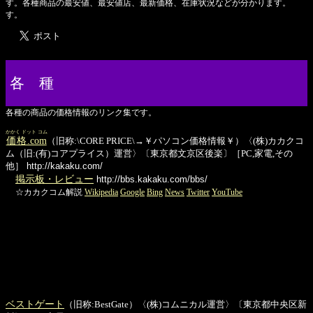
す。各種商品の最安値、最安値店、最新価格、在庫状況などが分かります。
す。
各 種
各種の商品の価格情報のリンク集です。
かかく ドット コム
価格.com
（旧称:\CORE PRICE\→￥パソコン価格情報￥）〈(株)カカクコ
ム（旧:(有)コアプライス）運営〉〔東京都文京区後楽〕［PC,家電,その
他］
http://kakaku.com/
掲示板・レビュー
http://bbs.kakaku.com/bbs/
☆カカクコム解説
Wikipedia
Google
Bing
News
Twitter
YouTube
ベストゲート
（旧称:BestGate）〈(株)コムニカル運営〉〔東京都中央区新