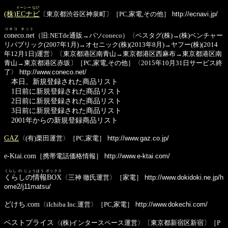
イーシー なび
(株)
ECナビ
〔東京都渋谷区神泉町〕［PC,家電,その他］
http://ecnavi.jp/
コネコ ネット
coneco.net
（旧:NETde通販→パソconeco）〈ベスタグ(株)→(株)ベンチャー
リパブリック(2007年1月)→オセニック(株)(2013年8月)→ヤフー(株)(2014
年12月1日)運営〉〔東京都港区南青山→東京都港区西麻布→東京都港区南
青山→東京都港区赤坂〕［PC,家電,その他］〈2015年10月31日サービス終
了〉
http://www.coneco.net/
本日、新規登録された商品リスト
1日前に新規登録された商品リスト
2日前に新規登録された商品リスト
3日前に新規登録された商品リスト
2001年からの新規登録商品リスト
GAZ
〈(有)栗田運営〉［PC,家電］
http://www.gaz.co.jp/
e-Ktai.com
［携帯電話価格情報］
http://www.e-ktai.com/
くらし の じょうほう ボックス
くらしの情報BOX
〈三神 徹氏運営〉［家電］
http://www.dokidoki.ne.jp/h
ome2/j11matsu/
どけち.com
〈iIchiba Inc.運営〉［PC,家電］
http://www.dokechi.com/
ベストプライス
〈(株)インタースペース運営〉〔東京都新宿区新宿〕［P