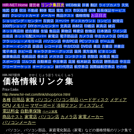
リンク集目次
HIR-NET Home
運営者
WEB検索
辞書
翻訳
ライブカメラ
天気
地図
交通
宿泊
不動産
郵便
電話
電気
ガス
市区役所
保険
延長保証サービス
お店目次
銀行
クレジットカード
メーカー
商品テスト
価格情報
ショッピング・センター
百貨店
スーパー
ディスカウント
コンビニ
雑貨店
100円ショップ
DIYホームセンター
文具店
画材店
印鑑店
家具店
鍵店
ネット商店街
総合通販
生協
食品店
果物店
蜂蜜店
飲物店
日本酒店
ワイン店
出前店
ネット宅配スーパー
家電店
電子部品店
カメラ店
中古カメラ店
DPE店
フラッシュ・メモリー店
パソコン店
中古PC店
PCソフト店
ゲーム店
トナー・インク店
楽器店
レコード店
中古CD店
DVD店
書店
古書店
洋書店
電子本店
ホビー店
キャラクター・グッズ店
薬局
漢方薬局
ビタミン店
健康食品店
化粧品店
香水店
メガネ店
コンタクト店
衣類店
水着店
靴店
スポーツ店
ゴルフ店
自動車店
中古車店
花屋
植木鉢店
宝石店
贈答品店
中古店
フリーマーケット
オークション
旅行代理店
航空券店
国際線航空券店
その他
HIR-NET提供 かかく じょうほう りんく しゅう
価格情報リンク集
Price Links
http://www.hir-net.com/link/shop/price.html
各種
日用品
家電
パソコン
パソコン部品
ハードディスク
メディア
CPU
メモリー
マザーボード
冷却ファン
ディスプレイ
電話料金
自動車保険
ページ末尾
商品テスト
家電店
パソコン店
カメラ店
家電メーカー
パソコンメーカー
パソコン、パソコン部品、家庭電化製品（家電）などの価格情報のリンク集で