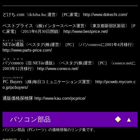
どけち.com
〈iIchiba Inc.運営〉［PC,家電］
http://www.dokechi.com/
ベストプライス
〈(株)インタースペース運営〉〔東京都新宿区新宿〕［P
C,家電］〈2011年6月30日閉鎖〉
http://www.bestprice.net/
ネット で つうはん
NETde通販
〈ベスタグ(株)運営〉［PC］〈パソconecoに2001年4月移行〉
http://www.parts-price.com/
ぱそ コネコ
パソconeco
（旧:NETde通販）〈ベスタグ(株)運営〉［PC］〈coneco.netに
2003年12月移行〉
http://www.coneco.net/
ピーシー バイヤーズ
PC Buyers
〈(株)毎日コミュニケーションズ運営〉
http://pcweb.mycom.c
o.jp/pcbuyers/
通販価格探検隊
http://www.kau.com/pcprice/
パソコン部品
◆
▲
パソコン部品（PCパーツ）の価格情報のリンク集です。