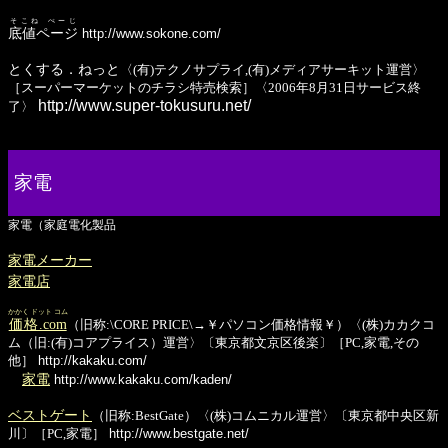
そこね ぺーじ
底値ページ
http://www.sokone.com/
とくする．ねっと
〈(有)テクノサプライ,(有)メディアサーキット運営〉
［スーパーマーケットのチラシ特売検索］〈2006年8月31日サービス終
http://www.super-tokusuru.net/
了〉
家電
家電（家庭電化製品
家電メーカー
家電店
かかく ドット コム
価格.com
（旧称:\CORE PRICE\→￥パソコン価格情報￥）〈(株)カカクコ
ム（旧:(有)コアプライス）運営〉〔東京都文京区後楽〕［PC,家電,その
他］
http://kakaku.com/
家電
http://www.kakaku.com/kaden/
ベストゲート
（旧称:BestGate）〈(株)コムニカル運営〉〔東京都中央区新
川〕［PC,家電］
http://www.bestgate.net/