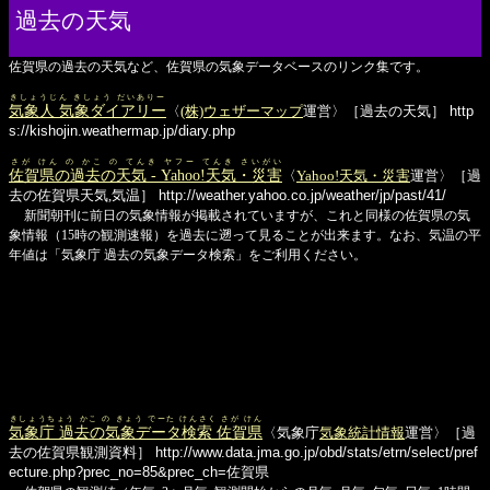
過去の天気
佐賀県の過去の天気など、佐賀県の気象データベースのリンク集です。
きしょうじん きしょう だいありー
気象人 気象ダイアリー
〈
(株)ウェザーマップ
運営〉［過去の天気］
http
s://kishojin.weathermap.jp/diary.php
さが けん の かこ の てんき ヤフー てんき さいがい
佐賀県の過去の天気 - Yahoo!天気・災害
〈
Yahoo!天気・災害
運営〉［過
去の佐賀県天気,気温］
http://weather.yahoo.co.jp/weather/jp/past/41/
新聞朝刊に前日の気象情報が掲載されていますが、これと同様の佐賀県の気
象情報（15時の観測速報）を過去に遡って見ることが出来ます。なお、気温の平
年値は「気象庁 過去の気象データ検索」をご利用ください。
きしょうちょう かこ の きょう でーた けんさく さが けん
気象庁 過去の気象データ検索 佐賀県
〈気象庁
気象統計情報
運営〉［過
去の佐賀県観測資料］
http://www.data.jma.go.jp/obd/stats/etrn/select/pref
ecture.php?prec_no=85&prec_ch=佐賀県