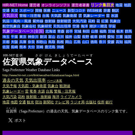
リンク集目次
HIR-NET Home
運営者
オンラインソフト
運営者著書
地震
地図
交通
天文
スポーツ
買物
医療
ニュース
新型コロナ
WEB検索
辞書
翻訳
天気目次
警報・注意報
台風
天気図
気象衛星
雲
気象レーダー
雷
水源
気温・風向・風速
紫外線
放射線
放射能雲
大気汚染
花粉
花
紅葉
気象台
航空気象台
気象会社
気象研究
天気出現率
空港
海洋
潮汐・潮流
宇宙
気象データベース(全国)
北海道
青森
岩手
宮城
秋田
山形
福島
茨城
栃木
群馬
埼玉
千葉
東京
神奈川
新潟
富山
石川
福井
山梨
長野
岐阜
静岡
愛知
三重
滋賀
京都
大阪
兵庫
奈良
和歌山
鳥取
島根
岡山
広島
山口
徳島
香川
愛媛
高知
福岡
佐賀
長崎
熊本
大分
宮崎
鹿児島
沖縄
HIR-NET提供 さが けん きしょうでーたべーす
佐賀県気象データベース
Saga Prefecture Weather Database Links
http://www.hir-net.com/link/weather/database/saga.html
過去の天気
天気出現率
ページ末尾
天気予報
天気図・気象衛星
気象台
観測値
気象レーダー
雷
竜巻
水源
台風
警報・注意報
大気汚染
花粉
放射能・放射線
海洋
ライブカメラ
地震
地図
交通
観光
宿泊
新聞社
テレビ局
ラジオ局
出版社
役所
銀行
さが けん
佐賀県
（Saga Prefecture）の過去の天気、気象データベースのリンク集です。