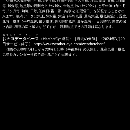
佐賀県の観測値（年毎, 3ヶ月毎, 観測開始からの月毎, 月毎, 旬毎, 日毎, 1時間
毎, 10分毎, 地点毎の観測史上上位10位, 全地点中の上位20位）と平年値（年・月
毎, 3ヶ月毎, 旬毎, 日毎, 初終日(霜・雪・結氷)と初冠雪日）を閲覧することが出
来ます。観測データは気圧, 降水量, 気温（平均気温, 最高気温, 最低気温）, 湿度,
風向・風速（平均風速, 最大風速, 最大瞬間風速, 最多風向）, 日照時間, 降雪の深
さ合計, 積雪の深さ最大などですが、観測地点でその種類は異なります。
おてんき でーたべーす
お天気データベース
〈WeatherEye運営〉［過去の天気］〈2024年3月29
日サービス終了〉
http://www.weather-eye.com/weatherchart/
佐賀の2000年7月1日からの9時と15時（午後3時）の天気と、最高気温／最低
気温をカレンダー形式で調べることが出来ます。