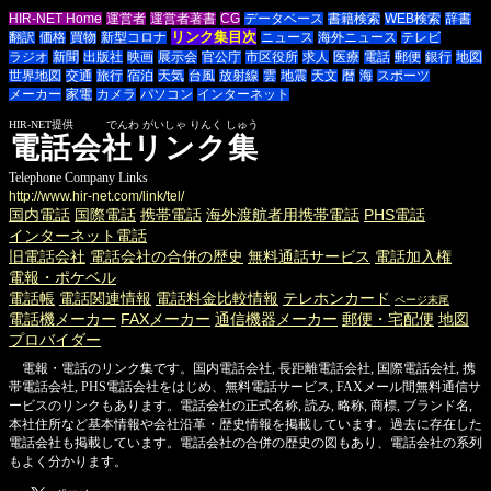
HIR-NET Home
運営者
運営者著書
CG
データベース
書籍検索
WEB検索
辞書
リンク集目次
翻訳
価格
買物
新型コロナ
ニュース
海外ニュース
テレビ
ラジオ
新聞
出版社
映画
展示会
官公庁
市区役所
求人
医療
電話
郵便
銀行
地図
世界地図
交通
旅行
宿泊
天気
台風
放射線
雲
地震
天文
暦
海
スポーツ
メーカー
家電
カメラ
パソコン
インターネット
HIR-NET提供 でんわ がいしゃ りんく しゅう
電話会社リンク集
Telephone Company Links
http://www.hir-net.com/link/tel/
国内電話
国際電話
携帯電話
海外渡航者用携帯電話
PHS電話
インターネット電話
旧電話会社
電話会社の合併の歴史
無料通話サービス
電話加入権
電報・ポケベル
電話帳
電話関連情報
電話料金比較情報
テレホンカード
ページ末尾
電話機メーカー
FAXメーカー
通信機器メーカー
郵便・宅配便
地図
プロバイダー
電報・電話のリンク集です。国内電話会社, 長距離電話会社, 国際電話会社, 携
帯電話会社, PHS電話会社をはじめ、無料電話サービス, FAXメール間無料通信サ
ービスのリンクもあります。電話会社の正式名称, 読み, 略称, 商標, ブランド名,
本社住所など基本情報や会社沿革・歴史情報を掲載しています。過去に存在した
電話会社も掲載しています。電話会社の合併の歴史の図もあり、電話会社の系列
もよく分かります。