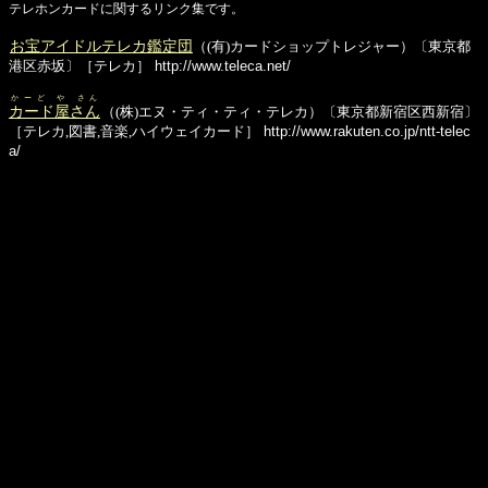
テレホンカードに関するリンク集です。
お宝アイドルテレカ鑑定団
（(有)カードショップトレジャー）〔東京都
港区赤坂〕［テレカ］
http://www.teleca.net/
かーど や さん
カード屋さん
（(株)エヌ・ティ・ティ・テレカ）〔東京都新宿区西新宿〕
［テレカ,図書,音楽,ハイウェイカード］
http://www.rakuten.co.jp/ntt-telec
a/