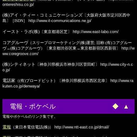
ontereshisu.co.jp/
(株)アイ・ティー・コミュニケーションズ
〔大阪府大阪市淀川区西中
島〕［ISDN］
http://www.it-communications.ne.jp/
イースト・ラボ(株)
〔東京都港区芝〕
http://www.east-labo.com/
コアグルーヴ
（スリープロマーケティング(株)運営; 旧称:(有)コアグルー
ヴ→(株)コアグルーヴ）〔東京都渋谷区東→東京都新宿区西新宿〕
http://w
ww.coregroove.com/
(株)シティネット
〔神奈川県横浜市神奈川区菅田町〕
http://www.city-n.c
o.jp/
電話家
（(有)ブロードビット）〔神奈川県横浜市西区北幸〕
http://www.ra
kuten.co.jp/denwaya/
電報・ポケベル
◆
▲
電報やポケベルのリンク集です。
電報
（東日本電信電話(株)）
http://www.ntt-east.co.jp/dmail/