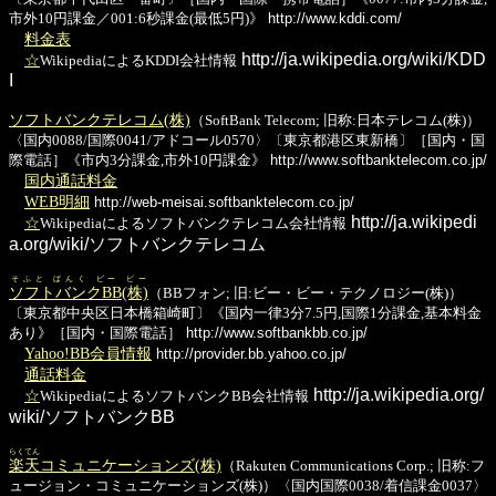
市外10円課金／001:6秒課金(最低5円)》
http://www.kddi.com/
料金表
http://ja.wikipedia.org/wiki/KDD
☆
WikipediaによるKDDI会社情報
I
ソフトバンクテレコム(株)
（SoftBank Telecom; 旧称:日本テレコム(株)）
〈国内0088/国際0041/アドコール0570〉〔東京都港区東新橋〕［国内・国
際電話］《市内3分課金,市外10円課金》
http://www.softbanktelecom.co.jp/
国内通話料金
WEB明細
http://web-meisai.softbanktelecom.co.jp/
http://ja.wikipedi
☆
Wikipediaによるソフトバンクテレコム会社情報
a.org/wiki/ソフトバンクテレコム
そふと ばんく ビー ビー
ソフトバンクBB(株)
（BBフォン; 旧:ビー・ビー・テクノロジー(株)）
〔東京都中央区日本橋箱崎町〕《国内一律3分7.5円,国際1分課金,基本料金
あり》［国内・国際電話］
http://www.softbankbb.co.jp/
Yahoo!BB会員情報
http://provider.bb.yahoo.co.jp/
通話料金
http://ja.wikipedia.org/
☆
WikipediaによるソフトバンクBB会社情報
wiki/ソフトバンクBB
らくてん
楽天
コミュニケーションズ(株)
（Rakuten Communications Corp.; 旧称:フ
ュージョン・コミュニケーションズ(株)）〈国内国際0038/着信課金0037〉