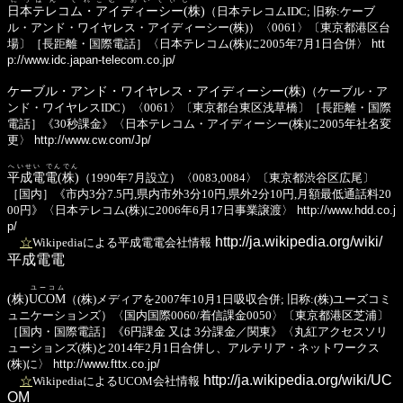
日本テレコム・アイディーシー(株)
（日本テレコムIDC; 旧称:ケーブ
ル・アンド・ワイヤレス・アイディーシー(株)）〈0061〉〔東京都港区台
場〕［長距離・国際電話］〈日本テレコム(株)に2005年7月1日合併〉
htt
p://www.idc.japan-telecom.co.jp/
ケーブル・アンド・ワイヤレス・アイディーシー(株)
（ケーブル・ア
ンド・ワイヤレスIDC）〈0061〉〔東京都台東区浅草橋〕［長距離・国際
電話］《30秒課金》〈日本テレコム・アイディーシー(株)に2005年社名変
更〉
http://www.cw.com/Jp/
へいせい でんでん
平成電電(株)
（1990年7月設立）〈0083,0084〉〔東京都渋谷区広尾〕
［国内］《市内3分7.5円,県内市外3分10円,県外2分10円,月額最低通話料20
00円》〈日本テレコム(株)に2006年6月17日事業譲渡〉
http://www.hdd.co.j
p/
http://ja.wikipedia.org/wiki/
☆
Wikipediaによる平成電電会社情報
平成電電
ユーコム
(株)
UCOM
（(株)メディアを2007年10月1日吸収合併; 旧称:(株)ユーズコミ
ュニケーションズ）〈国内国際0060/着信課金0050〉〔東京都港区芝浦〕
［国内・国際電話］《6円課金 又は 3分課金／関東》〈丸紅アクセスソリ
ューションズ(株)と2014年2月1日合併し、アルテリア・ネットワークス
(株)に〉
http://www.fttx.co.jp/
http://ja.wikipedia.org/wiki/UC
☆
WikipediaによるUCOM会社情報
OM