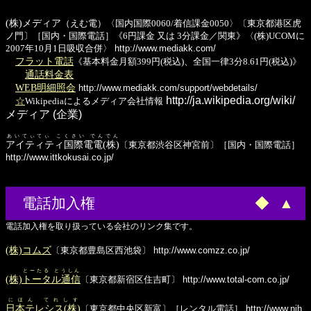
(株)メディア
（えむ電）〈国内国際0060/着信課金0050〉〔東京都港区虎
ノ門〕［国内・国際電話］《6円課金 又は 3分課金／関東》〈(株)UCOMに
2007年10月1日吸収合併〉
http://www.mediakk.com/
フラット電話
《基本料金月額399円(税込)、全国一律3分8.61円(税込)》
通話料金表
WEB明細照会
http://www.mediakk.com/support/webdetails/
http://ja.wikipedia.org/wiki/
☆
Wikipediaによるメディア会社情報
メディア (企業)
あいてぃてぃ こくさい でんでん
アイティティ国際電電(株)
〔東京都渋谷区神宮前〕［国内・国際電話］
http://www.ittkokusai.co.jp/
電話加入権
◆
▲
電話加入権を取り扱っている会社のリンク集です。
(株)コムズ
〔東京都豊島区西池袋〕
http://www.comzz.co.jp/
とーたる とうしん
(株)
トータル通信
〔東京都新宿区住吉町〕
http://www.total-com.co.jp/
にほん てれしす
日本テレシス(株)
〔東京都中央区新富〕［レンタル電話］
http://www.nih