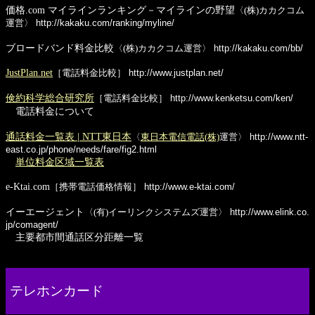
価格.com マイラインランキング－マイラインの野望
〈(株)カカクコム
運営〉
http://kakaku.com/ranking/myline/
ブロードバンド料金比較
〈(株)カカクコム運営〉
http://kakaku.com/bb/
JustPlan.net
［電話料金比較］
http://www.justplan.net/
倹約科学総合研究所
［電話料金比較］
http://www.kenketsu.com/ken/
電話料金について
通話料金一覧表 | NTT東日本
〈
東日本電信電話(株)
運営〉
http://www.ntt-
east.co.jp/phone/needs/fare/fig2.html
単位料金区域一覧表
e-Ktai.com
［携帯電話価格情報］
http://www.e-ktai.com/
イーエージェント
〈(有)イーリンクシステムズ運営〉
http://www.elink.co.
jp/comagent/
主要都市間通話区分距離一覧
テレホンカード