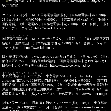
http://ja.wikipedia.org/wiki/
☆
Wikipediaによる第二電電会社情報
第二電電
ケイディディ(株)
（KDD; 国際電信電話(株)と日本高速通信(株)が1998年1
2月1日合併）〈国内0070/国内国際001〉〔東京都新宿区西新宿〕［国際・
国内電話］〈第二電電(株),日本移動通信(株)と2000年10月1日合併し、(株)
ディーディーアイに〉
http://www.kdd.co.jp/
こくさい でんしん でんわ
国際電信電話(株)
（KDD; 1953年3月設立）〈国際001〉〔東京都新宿区西
新宿〕［国際電話］〈日本高速通信(株)と1998年12月1日合併し、ケイデ
ィディ(株)に〉
http://www.kdd.co.jp/
日本高速通信(株)
（TWJ; Teleway; 1984年11月設立）〈国内0070〉〔東京
都台東区浅草橋〕［国内長距離電話］〈国際電信電話(株)と1998年12月1
日合併し、ケイディディ(株)に〉
http://www.telewaynet.ad.jp/
とうきょう つうしん ねっとわーく
東京通信ネットワーク(株)
（東京電話/ASTEL）（TTNet;Tokyo Telecomm
unication NETwork; 1986年3月7日設立）〈国内0081/国際0082〉〔東京都
港区芝浦〕［国内・国際電話・PHS］《市内3分課金,市外9円課金,国際6秒
課金／関東,山梨,静岡(富士川以東)》〈(株)パワードコムを2003年4月1日合
併吸収すると共に、(株)パワードコムに社名変更〉
http://www.ttnet.co.jp/
(株)パワードコム
（旧称:東京通信ネットワーク(株)(TTNet)）〔東京都港
区港南〕〈KDDI(株)に2006年1月1日合併〉
http://www.poweredcom.net/