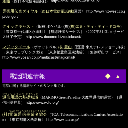
電報
（西日本電信電話(株)）
http://dmail.denpo-west.ne.jp/
災害用伝言ダイヤル
〈
西日本電信電話(株)
運営〉
http://www.ntt-west.co.j
p/dengon/
クイックキャスト
（旧称:ポケベル; (株)
(株)エヌ・ティ・ティ・ドコモ
）
〔東京都千代田区永田町〕［無線呼出サービス］〈2007年3月31日サービ
ス終了予定〉
http://www.docomo.biz/quickcast/
マジックメール
（ポケットベル;
(株)鷹山
, 旧運営:東京テレメッセージ(株)
→東京ウェブリンク(株)）〔東京都豊島区東池袋〕［無線呼出サービス］
http://www.yozan.co.jp/multicast/magicmail/
電話関連情報
◆
▲
電話に関する情報サイトのリンク集です。
つうしん ようご の きそちしき
通信用語の基礎知識
〈MARIMO GreenParadise 大魔界通信網運営〉［通
信用語辞典］
http://www.wdic.org/
でんき つうしん じぎょう しゃ きょうかい
(社)
電気通信事業者協会
（TCA; Telecommunications Carriers Associatio
n）〔東京都港区西新橋〕
http://www.tca.or.jp/