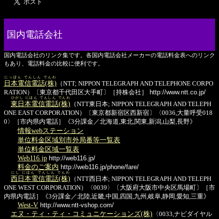
国内電話会社
国内電話会社のリンク集です。各国内電話会社メーカーの電話料金表へのリンク
もあり、電話料金の比較に便利です。
にっぽん でんしん でんわ
日本電信電話(株)
（NTT; NIPPON TELEGRAPH AND TELEPHONE CORPO
RATION）〔東京都千代田区大手町〕［持株会社］
http://www.ntt.co.jp/
ひがし にほん でんしん でんわ
東日本電信電話(株)
（NTT東日本; NIPPON TELEGRAPH AND TELEPH
ONE EAST CORPORATION）〔東京都新宿区西新宿〕〈0036,大量呼受018
0〉［市内県内電話］《3分課金／北海道,東北,関東,新潟,山梨,長野》
情報webステーション
単位料金区域別市外局番等一覧表
単位料金区域一覧表
Web116.jp
http://web116.jp/
料金のご案内
http://web116.jp/phone/fare/
にし にほん でんしん でんわ
西日本電信電話(株)
（NTT西日本; NIPPON TELEGRAPH AND TELEPH
ONE WEST CORPORATION）〈0039〉〔大阪府大阪市中央区馬場町〕［市
内県内電話］《3分課金／北陸,近畿,中国,四国,九州,岐阜,静岡,愛知,三重》
West-V
http://www.ntt-vshop.com/
エヌ・ティ・ティ・コミュニケーションズ(株)
〈0033,ナビダイヤル