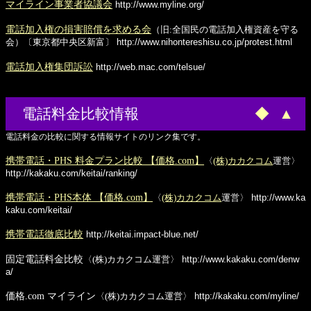
マイライン事業者協議会
http://www.myline.org/
電話加入権の損害賠償を求める会
（旧:全国民の電話加入権資産を守る
会）〔東京都中央区新富〕
http://www.nihontereshisu.co.jp/protest.html
電話加入権集団訴訟
http://web.mac.com/telsue/
電話料金比較情報
◆
▲
電話料金の比較に関する情報サイトのリンク集です。
携帯電話・PHS 料金プラン比較 【価格.com】
〈
(株)カカクコム
運営〉
http://kakaku.com/keitai/ranking/
携帯電話・PHS本体 【価格.com】
〈
(株)カカクコム
運営〉
http://www.ka
kaku.com/keitai/
携帯電話徹底比較
http://keitai.impact-blue.net/
固定電話料金比較
〈(株)カカクコム運営〉
http://www.kakaku.com/denw
a/
価格.com マイライン
〈(株)カカクコム運営〉
http://kakaku.com/myline/