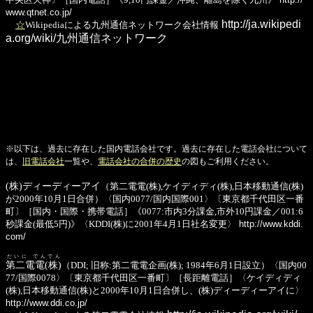
www.qtnet.co.jp/
http://ja.wikipedi
☆
Wikipediaによる九州通信ネットワーク会社情報
a.org/wiki/九州通信ネットワーク
※以下は、過去に存在した国内電話会社です。過去に存在した電話会社について
は、
旧電話会社
一覧や、
電話会社の合併の歴史
の図もご利用ください。
(株)ディーディーアイ
（第二電電(株),ケイディディ(株),日本移動通信(株)
が2000年10月1日合併）〈国内0077/国内国際001〉〔東京都千代田区一番
町〕［国内・国際・携帯電話］《0077:市内3分課金,市外10円課金／001:6
秒課金(最低5円)》〈KDDI(株)に2001年4月1日社名変更〉
http://www.kddi.
com/
だいに でんでん
第二電電(株)
（DDI; 旧称:第二電電企画(株); 1984年6月1日設立）〈国内00
77/国際0078〉〔東京都千代田区一番町〕［長距離電話］〈ケイディディ
(株),日本移動通信(株)と2000年10月1日合併し、(株)ディーディーアイに〉
http://www.ddi.co.jp/