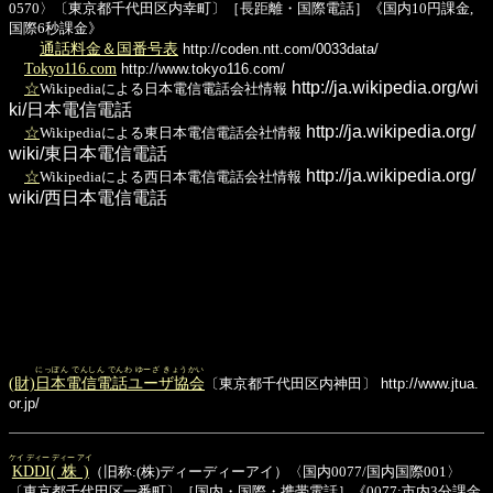
0570〉〔東京都千代田区内幸町〕［長距離・国際電話］《国内10円課金,
国際6秒課金》
通話料金＆国番号表
http://coden.ntt.com/0033data/
Tokyo116.com
http://www.tokyo116.com/
http://ja.wikipedia.org/wi
☆
Wikipediaによる日本電信電話会社情報
ki/日本電信電話
http://ja.wikipedia.org/
☆
Wikipediaによる東日本電信電話会社情報
wiki/東日本電信電話
http://ja.wikipedia.org/
☆
Wikipediaによる西日本電信電話会社情報
wiki/西日本電信電話
にっぽん でんしん でんわ ゆーざ きょうかい
(財)
日本電信電話ユーザ協会
〔東京都千代田区内神田〕
http://www.jtua.
or.jp/
ケイ ディー ディー アイ
KDDI(株)
（旧称:(株)ディーディーアイ）〈国内0077/国内国際001〉
〔東京都千代田区一番町〕［国内・国際・携帯電話］《0077:市内3分課金,