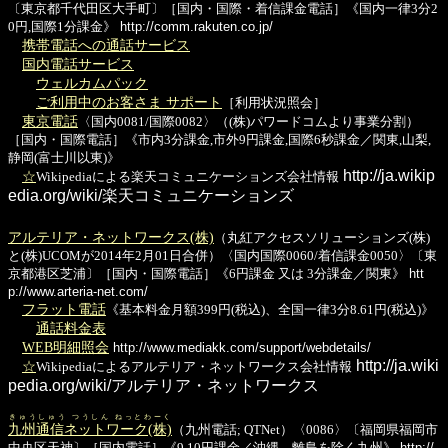
〔東京都千代田区大手町〕［国内・国際・着信課金電話］《国内一律3分2
0円,国際1分課金》
http://comm.rakuten.co.jp/
携帯電話への通話サービス
国内電話サービス
ウェルカムパック
ご利用中のお客さま サポート
［利用状況照会］
東京電話
〈国内0081/国際0082〉（(株)パワードコムより事業分割）
［国内・国際電話］《市内3分課金,市外9円課金,国際6秒課金／関東,山梨,
静岡(富士川以東)》
http://ja.wikip
☆
Wikipediaによる楽天コミュニケーションズ会社情報
edia.org/wiki/楽天コミュニケーションズ
アルテリア・ネットワークス(株)
（丸紅アクセスソリューションズ(株)
と(株)UCOMが2014年2月01日合併）〈国内国際0060/着信課金0050〉〔東
京都港区芝浦〕［国内・国際電話］《6円課金 又は 3分課金／関東》
htt
p://www.arteria-net.com/
フラット電話
《基本料金月額399円(税込)、全国一律3分8.61円(税込)》
通話料金表
WEB明細照会
http://www.mediakk.com/support/webdetails/
http://ja.wiki
☆
Wikipediaによるアルテリア・ネットワークス会社情報
pedia.org/wiki/アルテリア・ネットワークス
きゅうしゅう つうしん ねっとわーく
九州通信ネットワーク(株)
（九州電話; QTNet）〈0086〉〔福岡県福岡市
中央区天神〕［国内電話］《9,10円課金／沖縄、離島を除く九州》
http://