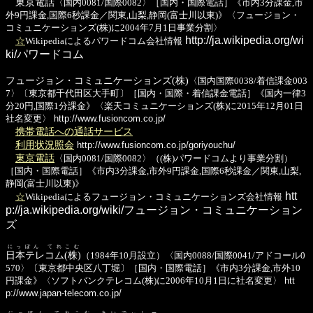
東京電話
〈国内0081/国際0082〉［国内・国際電話］《市内3分課金,市
外9円課金,国際6秒課金／関東,山梨,静岡(富士川以東)》〈フュージョン・
コミュニケーションズ(株)に2004年7月1日事業分割〉
http://ja.wikipedia.org/wi
☆
Wikipediaによるパワードコム会社情報
ki/パワードコム
フュージョン・コミュニケーションズ(株)
〈国内国際0038/着信課金003
7〉〔東京都千代田区大手町〕［国内・国際・着信課金電話］《国内一律3
分20円,国際1分課金》〈楽天コミュニケーションズ(株)に2015年12月01日
社名変更〉
http://www.fusioncom.co.jp/
携帯電話への通話サービス
利用状況照会
http://www.fusioncom.co.jp/goriyouchu/
東京電話
〈国内0081/国際0082〉（(株)パワードコムより事業分割）
［国内・国際電話］《市内3分課金,市外9円課金,国際6秒課金／関東,山梨,
静岡(富士川以東)》
htt
☆
Wikipediaによるフュージョン・コミュニケーションズ会社情報
p://ja.wikipedia.org/wiki/フュージョン・コミュニケーション
ズ
にっぽん てれこむ
日本テレコム(株)
（1984年10月設立）〈国内0088/国際0041/アドコール0
570〉〔東京都中央区八丁堀〕［国内・国際電話］《市内3分課金,市外10
円課金》〈ソフトバンクテレコム(株)に2006年10月1日に社名変更〉
htt
p://www.japan-telecom.co.jp/
にっぽん てれこむ あいでぃしー