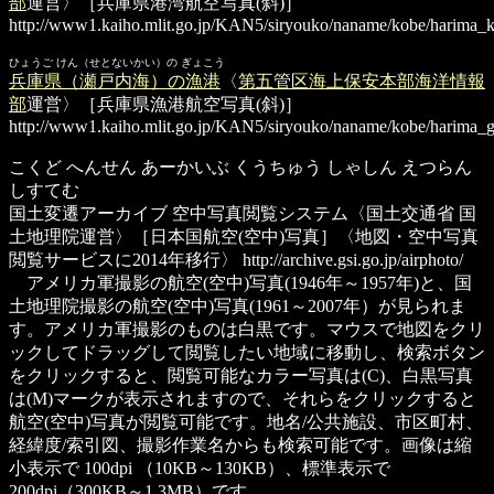
部
運営〉［兵庫県港湾航空写真(斜)］
http://www1.kaiho.mlit.go.jp/KAN5/siryouko/naname/kobe/harima
ひょうご けん（せとないかい）の ぎょこう
兵庫県（瀬戸内海）の漁港
〈
第五管区海上保安本部海洋情報
部
運営〉［兵庫県漁港航空写真(斜)］
http://www1.kaiho.mlit.go.jp/KAN5/siryouko/naname/kobe/harima_
こくど へんせん あーかいぶ くうちゅう しゃしん えつらん
しすてむ
国土変遷アーカイブ 空中写真閲覧システム
〈国土交通省 国
土地理院運営〉［日本国航空(空中)写真］〈地図・空中写真
閲覧サービスに2014年移行〉
http://archive.gsi.go.jp/airphoto/
アメリカ軍撮影の航空(空中)写真(1946年～1957年)と、国
土地理院撮影の航空(空中)写真(1961～2007年）が見られま
す。アメリカ軍撮影のものは白黒です。マウスで地図をクリ
ックしてドラッグして閲覧したい地域に移動し、検索ボタン
をクリックすると、閲覧可能なカラー写真は(C)、白黒写真
は(M)マークが表示されますので、それらをクリックすると
航空(空中)写真が閲覧可能です。地名/公共施設、市区町村、
経緯度/索引図、撮影作業名からも検索可能です。画像は縮
小表示で 100dpi （10KB～130KB）、標準表示で
200dpi（300KB～1.3MB）です。