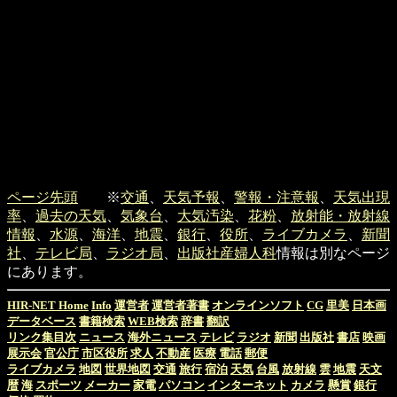
ページ先頭
※
交通
、
天気予報
、
警報・注意報
、
天気出現
率
、
過去の天気
、
気象台
、
大気汚染
、
花粉
、
放射能・放射線
情報
、
水源
、
海洋
、
地震
、
銀行
、
役所
、
ライブカメラ
、
新聞
社
、
テレビ局
、
ラジオ局
、
出版社
産婦人科
情報は別なページ
にあります。
HIR-NET Home
Info
運営者
運営者著書
オンラインソフト
CG
里美
日本画
データベース
書籍検索
WEB検索
辞書
翻訳
リンク集目次
ニュース
海外ニュース
テレビ
ラジオ
新聞
出版社
書店
映画
展示会
官公庁
市区役所
求人
不動産
医療
電話
郵便
ライブカメラ
地図
世界地図
交通
旅行
宿泊
天気
台風
放射線
雲
地震
天文
暦
海
スポーツ
メーカー
家電
パソコン
インターネット
カメラ
懸賞
銀行