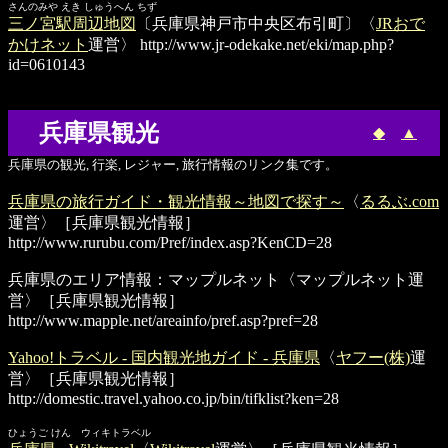
さんのみや えき しゅうへん ちず
三ノ宮駅周辺地図
〔兵庫県神戸市中央区布引町〕〈
JRおで
かけネット
運営〉
http://www.jr-odekake.net/eki/map.php?
id=0610143
兵庫県観光
◆
▲
兵庫県の観光, 行楽, レジャー, 旅行情報のリンク集です。
兵庫県の旅行ガイド・観光情報～地図で探す～
〈
るるぶ.com
運営〉［兵庫県観光情報］
http://www.rurubu.com/Pref/index.asp?KenCD=28
兵庫県のエリア情報：マップルネット
〈マップルネット運
営〉［兵庫県観光情報］
http://www.mapple.net/areainfo/pref.asp?pref=28
Yahoo!トラベル - 国内観光地ガイド - 兵庫県
〈
ヤフー(株)
運
営〉［兵庫県観光情報］
http://domestic.travel.yahoo.co.jp/bin/tifklist?ken=28
ひょうご けん ウィキトラベル