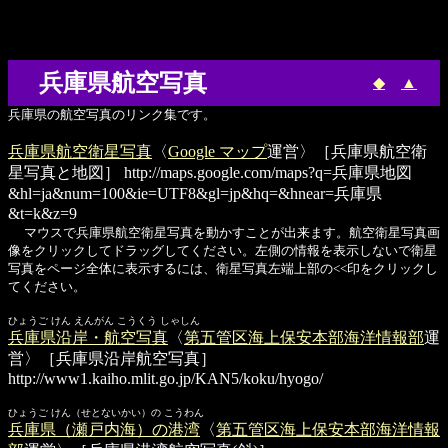
兵庫県航空写真
◆
▲
兵庫県の航空写真のリンク集です。
兵庫県航空衛星写真
〈
Google マップ
運営〉［兵庫県航空衛
星写真と地図］
http://maps.google.com/maps?q=兵庫県地図
&hl=ja&num=100&ie=UTF8&gl=jp&hq=&hnear=兵庫県
&t=k&z=9
マウスで兵庫県航空衛星写真を動かすことが出来ます。航空衛星写真画
像をクリックしてドラッグしてください。左側の情報を表示しないで衛星
写真をページ全体に表示するには、衛星写真左端上部の<<印をクリックし
てください。
ひょうご けん えんがん こうくう しゃしん
兵庫県沿岸・航空写真
〈
第五管区海上保安本部海洋情報部
運
営〉［兵庫県沿岸航空写真］
http://www1.kaiho.mlit.go.jp/KAN5/koku/hyogo/
ひょうご けん（せとないかい）の こうわん
兵庫県（瀬戸内海）の港湾
〈
第五管区海上保安本部海洋情報