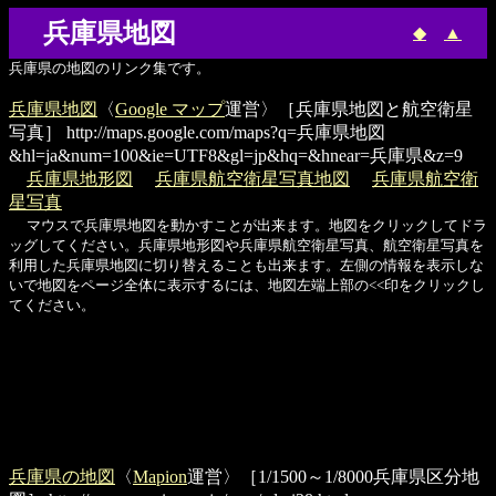
兵庫県地図
◆
▲
兵庫県の地図のリンク集です。
兵庫県地図
〈
Google マップ
運営〉［兵庫県地図と航空衛星
写真］
http://maps.google.com/maps?q=兵庫県地図
&hl=ja&num=100&ie=UTF8&gl=jp&hq=&hnear=兵庫県&z=9
兵庫県地形図
兵庫県航空衛星写真地図
兵庫県航空衛
星写真
マウスで兵庫県地図を動かすことが出来ます。地図をクリックしてドラ
ッグしてください。兵庫県地形図や兵庫県航空衛星写真、航空衛星写真を
利用した兵庫県地図に切り替えることも出来ます。左側の情報を表示しな
いで地図をページ全体に表示するには、地図左端上部の<<印をクリックし
てください。
兵庫県の地図
〈
Mapion
運営〉［1/1500～1/8000兵庫県区分地