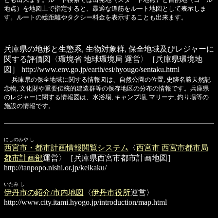
地点）を地図上で指定すると、最適な道筋をルート地図として表示しま
す。ルートの総距離やタクシー料金を表示することも出来ます。
兵庫県の地形と生態系, 生物対象群, 保全地域及びレジャーに
関する評価図
〈環境省 地球環境局 運営〉［兵庫県環境地
図］
http://www.env.go.jp/earth/esi/hyougo/sentaku.html
兵庫県の保全地域に関する情報図は、自然公園の位置, 史跡名勝天然記
念物, 文化財や重要伝統的建造群等の保存地区の分布の情報です。兵庫県
のレジャーに関する情報図は、水浴場, キャンプ場, マリーナ, 釣り場等の
施設の情報です。
にしのみや し
西宮市・都市計画情報閲覧システム
〈
西宮市
西宮市都市局
都市計画部
運営〉［兵庫県西宮市都市計画地図］
http://tanpopo.nishi.or.jp/keikaku/
いたみ し
伊丹市の紹介/市内地図
〈
伊丹市役所
運営〉
http://www.city.itami.hyogo.jp/introduction/map.html