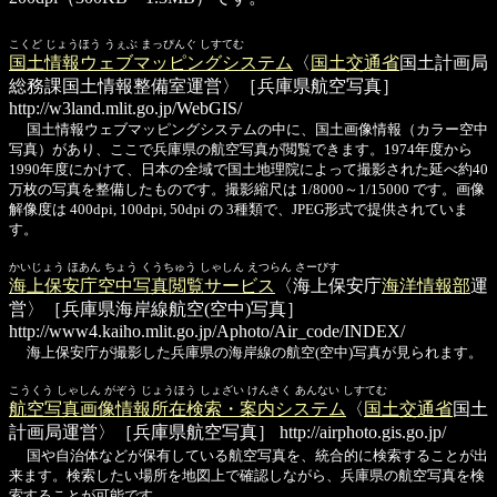
こくど じょうほう うぇぶ まっぴんぐ しすてむ
国土情報ウェブマッピングシステム
〈
国土交通省
国土計画局
総務課国土情報整備室運営〉［兵庫県航空写真］
http://w3land.mlit.go.jp/WebGIS/
国土情報ウェブマッピングシステムの中に、国土画像情報（カラー空中
写真）があり、ここで兵庫県の航空写真が閲覧できます。1974年度から
1990年度にかけて、日本の全域で国土地理院によって撮影された延べ約40
万枚の写真を整備したものです。撮影縮尺は 1/8000～1/15000 です。画像
解像度は 400dpi, 100dpi, 50dpi の 3種類で、JPEG形式で提供されていま
す。
かいじょう ほあん ちょう くうちゅう しゃしん えつらん さーびす
海上保安庁空中写真閲覧サービス
〈海上保安庁
海洋情報部
運
営〉［兵庫県海岸線航空(空中)写真］
http://www4.kaiho.mlit.go.jp/Aphoto/Air_code/INDEX/
海上保安庁が撮影した兵庫県の海岸線の航空(空中)写真が見られます。
こうくう しゃしん がぞう じょうほう しょざい けんさく あんない しすてむ
航空写真画像情報所在検索・案内システム
〈
国土交通省
国土
計画局運営〉［兵庫県航空写真］
http://airphoto.gis.go.jp/
国や自治体などが保有している航空写真を、統合的に検索することが出
来ます。検索したい場所を地図上で確認しながら、兵庫県の航空写真を検
索することが可能です。