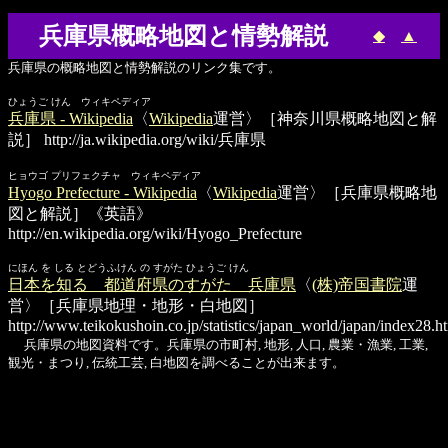
兵庫県概略地図と情勢解説
◆
▲
兵庫県の概略地図と情勢解説のリンク集です。
ひょうご けん ウィキペディア
兵庫県 - Wikipedia
〈
Wikipedia
運営〉［神奈川県概略地図と解
説］
http://ja.wikipedia.org/wiki/兵庫県
ヒョウゴ プリフェクチャ ウィキペディア
Hyogo Prefecture - Wikipedia
〈
Wikipedia
運営〉［兵庫県概略地
図と解説］《英語》
http://en.wikipedia.org/wiki/Hyogo_Prefecture
にほん を しる とどうふけん の すがた ひょうご けん
日本を知る 都道府県のすがた 兵庫県
〈
(株)帝国書院
運
営〉［兵庫県地理・地形・白地図］
http://www.teikokushoin.co.jp/statistics/japan_world/japan/index28.h
兵庫県の地図資料です。兵庫県の市町村, 地形, 人口, 農業・漁業, 工業,
観光・まつり, 伝統工芸, 白地図を調べることが出来ます。