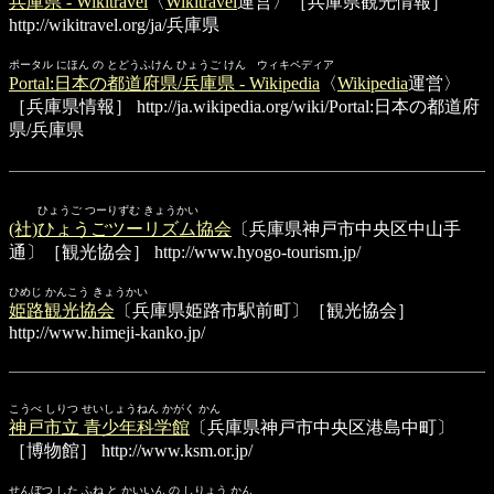
兵庫県 - Wikitravel
〈
Wikitravel
運営〉［兵庫県観光情報］
http://wikitravel.org/ja/兵庫県
ポータル にほん の とどうふけん ひょうご けん ウィキペディア
Portal:日本の都道府県/兵庫県 - Wikipedia
〈
Wikipedia
運営〉
［兵庫県情報］
http://ja.wikipedia.org/wiki/Portal:日本の都道府
県/兵庫県
ひょうご つーりずむ きょうかい
(社)ひょうごツーリズム協会
〔兵庫県神戸市中央区中山手
通〕［観光協会］
http://www.hyogo-tourism.jp/
ひめじ かんこう きょうかい
姫路観光協会
〔兵庫県姫路市駅前町〕［観光協会］
http://www.himeji-kanko.jp/
こうべ しりつ せいしょうねん かがく かん
神戸市立 青少年科学館
〔兵庫県神戸市中央区港島中町〕
［博物館］
http://www.ksm.or.jp/
せんぼつ した ふね と かいいん の しりょう かん