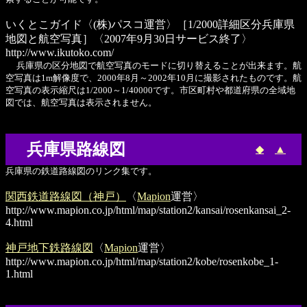
いくとこガイド
〈(株)パスコ運営〉［1/2000詳細区分兵庫県
地図と航空写真］〈2007年9月30日サービス終了〉
http://www.ikutoko.com/
兵庫県の区分地図で航空写真のモードに切り替えることが出来ます。航
空写真は1m解像度で、2000年8月～2002年10月に撮影されたものです。航
空写真の表示縮尺は1/2000～1/40000です。市区町村や都道府県の全域地
図では、航空写真は表示されません。
兵庫県路線図
◆
▲
兵庫県の鉄道路線図のリンク集です。
関西鉄道路線図（神戸）
〈
Mapion
運営〉
http://www.mapion.co.jp/html/map/station2/kansai/rosenkansai_2-
4.html
神戸地下鉄路線図
〈
Mapion
運営〉
http://www.mapion.co.jp/html/map/station2/kobe/rosenkobe_1-
1.html