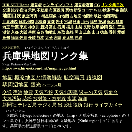
HIR-NET Home
運営者
オンラインソフト
運営者著書
CG
リンク集目次
交通
旅行
宿泊
天気
不動産
市区役所
買物
新型コロナ
WEB検索
辞書
翻訳
地図目次
航空写真・衛星画像
白地図
古地図
地図出版社
地図関連
世界地図
日本地図
北海道
青森
岩手
宮城
秋田
山形
福島
茨城
栃木
群馬
埼玉
千葉
東京
神奈川
新潟
富山
石川
福井
山梨
長野
岐阜
静岡
愛知
三重
滋賀
京都
大阪
兵庫
奈良
和歌山
鳥取
島根
岡山
広島
山口
徳島
香川
愛媛
高知
福岡
佐賀
長崎
熊本
大分
宮崎
鹿児島
沖縄
HIR-NET提供
ひょうご けん ちず りんく しゅう
兵庫県地図リンク集
Hyogo Prefecture Map Links
http://www.hir-net.com/link/map/hyogo.html
地図
概略地図と情勢解説
航空写真
路線図
駅周辺地図
観光
ページ末尾
交通
宿泊
地震
天気予報
天気出現率
過去の天気
気象台
大気汚染
花粉
放射能・放射線
水源
海洋
新聞社
テレビ局
ラジオ局
出版社
役所
銀行
ライブカメラ
ひょうご けん
兵庫県（Hyogo Prefecture）の地図（map）と航空写真（aerophoto）のリ
ンク集です。兵庫県は日本国の#1近畿地方（Kinki region）#2にありま
す。兵庫県の都道府県コードは 28 です。