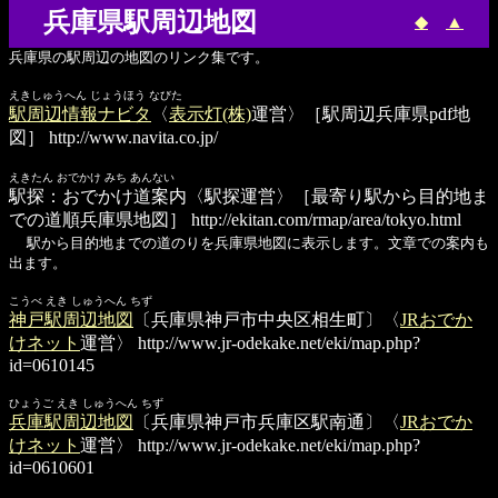
兵庫県駅周辺地図
◆
▲
兵庫県の駅周辺の地図のリンク集です。
えきしゅうへん じょうほう なびた
駅周辺情報ナビタ
〈
表示灯(株)
運営〉［駅周辺兵庫県pdf地
図］
http://www.navita.co.jp/
えきたん おでかけ みち あんない
駅探：おでかけ道案内
〈駅探運営〉［最寄り駅から目的地ま
での道順兵庫県地図］
http://ekitan.com/rmap/area/tokyo.html
駅から目的地までの道のりを兵庫県地図に表示します。文章での案内も
出ます。
こうべ えき しゅうへん ちず
神戸駅周辺地図
〔兵庫県神戸市中央区相生町〕〈
JRおでか
けネット
運営〉
http://www.jr-odekake.net/eki/map.php?
id=0610145
ひょうご えき しゅうへん ちず
兵庫駅周辺地図
〔兵庫県神戸市兵庫区駅南通〕〈
JRおでか
けネット
運営〉
http://www.jr-odekake.net/eki/map.php?
id=0610601