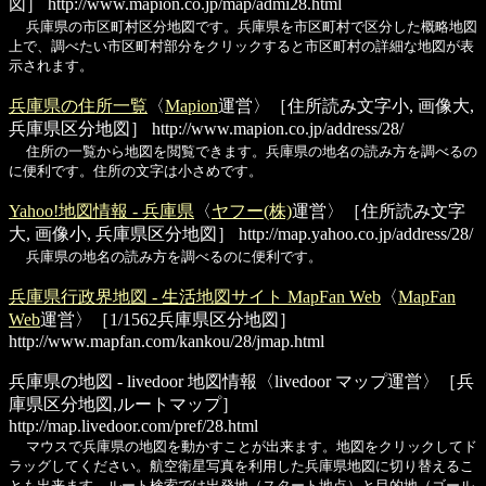
図］
http://www.mapion.co.jp/map/admi28.html
兵庫県の市区町村区分地図です。兵庫県を市区町村で区分した概略地図
上で、調べたい市区町村部分をクリックすると市区町村の詳細な地図が表
示されます。
兵庫県の住所一覧
〈
Mapion
運営〉［住所読み文字小, 画像大,
兵庫県区分地図］
http://www.mapion.co.jp/address/28/
住所の一覧から地図を閲覧できます。兵庫県の地名の読み方を調べるの
に便利です。住所の文字は小さめです。
Yahoo!地図情報 - 兵庫県
〈
ヤフー(株)
運営〉［住所読み文字
大, 画像小, 兵庫県区分地図］
http://map.yahoo.co.jp/address/28/
兵庫県の地名の読み方を調べるのに便利です。
兵庫県行政界地図 - 生活地図サイト MapFan Web
〈
MapFan
Web
運営〉［1/1562兵庫県区分地図］
http://www.mapfan.com/kankou/28/jmap.html
兵庫県の地図 - livedoor 地図情報
〈livedoor マップ運営〉［兵
庫県区分地図,ルートマップ］
http://map.livedoor.com/pref/28.html
マウスで兵庫県の地図を動かすことが出来ます。地図をクリックしてド
ラッグしてください。航空衛星写真を利用した兵庫県地図に切り替えるこ
とも出来ます。ルート検索では出発地（スタート地点）と目的地（ゴール