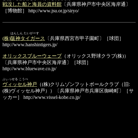
戦没した船と海員の資料館
〔兵庫県神戸市中央区海岸通〕
［博物館］
http://www.jsu.or.jp/siryo/
はんしん たいがーす
(株)阪神タイガース
〔兵庫県西宮市甲子園町〕［球団］
http://www.hanshintigers.jp/
オリックスブルーウェーブ
（オリックス野球クラブ(株)）
〔兵庫県神戸市中央区海岸通〕［球団］
http://www.bluewave.co.jp/
ぶぃっせる こうべ
ヴィッセル神戸
（(株)クリムゾンフットボールクラブ（旧:
(株)ヴィッセル神戸））〔兵庫県神戸市兵庫区御崎町〕［サ
ッカー］
http://www.vissel-kobe.co.jp/