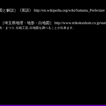
図と解説］《英語》
http://en.wikipedia.org/wiki/Saitama_Prefecture
〉［埼玉県地理・地形・白地図］
http://www.teikokushoin.co.jp/stat
 観光・まつり, 伝統工芸, 白地図を調べることが出来ます。