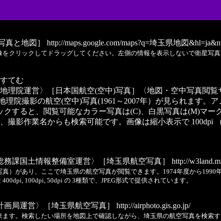
写真と地図］
http://maps.google.com/maps?q=埼玉県地図&hl=ja
像をクリックしてドラッグしてください。左側の情報を表示しないで衛星写真
しすてむ
土地理院運営〉［日本国航空(空中)写真］〈地図・空中写真閲覧サ
国土地理院撮影の航空(空中)写真(1961～2007年）が見られ
すると、閲覧可能なカラー写真は(C)、白黒写真は(M)マー
業名からも検索可能です。画像は縮小表示で 100dpi （10KB～
総務課国土情報整備室運営〉［埼玉県航空写真］
http://w3land.m
）があり、ここで埼玉県の航空写真が閲覧できます。1974年度から1990
dpi, 100dpi, 50dpi の 3種類で、JPEG形式で提供されています。
計画局運営〉［埼玉県航空写真］
http://airphoto.gis.go.jp/
来ます。検索したい場所を地図上で確認しながら、埼玉県の航空写真を検索す