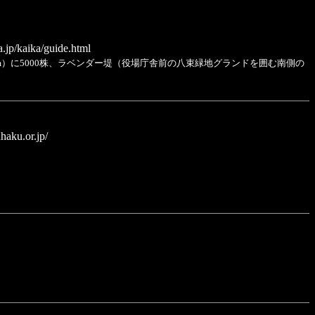
.jp/kaika/guide.html
m）に5000株、ラベンダー堤（役場庁舎前の八束緑地グランドを囲む南側の
aku.or.jp/