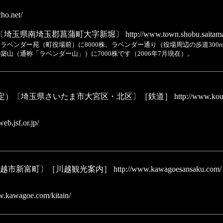
ho.net/
〔埼玉県南埼玉郡菖蒲町大字新堀〕
http://www.town.shobu.saitama
ラベンダー苑（町役場前）に8000株、ラベンダー通り（役場周辺の歩道300
側の築山（通称「ラベンダー山」）に7000株です（2006年7月現在）。
日開館予定）〔埼玉県さいたま市大宮区・北区〕［鉄道］
http://www.kouh
eb.jsf.or.jp/
越市新富町〕［川越観光案内］
http://www.kawagoesansaku.com/
w.kawagoe.com/kitain/