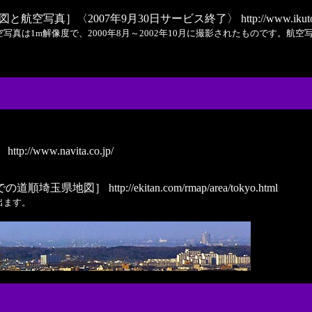
地図と航空写真］〈2007年9月30日サービス終了〉
http://www.ikut
1m解像度で、2000年8月～2002年10月に撮影されたものです。航空写真の
］
http://www.navita.co.jp/
での道順埼玉県地図］
http://ekitan.com/rmap/area/tokyo.html
出ます。