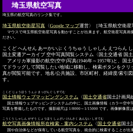
埼玉県航空写真
埼玉県の航空写真のリンク集です。
埼玉県航空衛星写真
〈
Google マップ
運営〉［埼玉県航空衛星
マウスで埼玉県航空衛星写真を動かすことが出来ます。航空衛星写真画
ださい。
こくど へんせん あーかいぶ くうちゅう しゃしん えつらん 
国土変遷アーカイブ 空中写真閲覧システム
〈国土交通省 国
アメリカ軍撮影の航空(空中)写真(1946年～1957年)と、
てドラッグして閲覧したい地域に移動し、検索ボタンをクリック
真が閲覧可能です。地名/公共施設、市区町村、経緯度/索引図、撮影作
す。
こくど じょうほう うぇぶ まっぴんぐ しすてむ
国土情報ウェブマッピングシステム
〈
国土交通省
国土計画局
国土情報ウェブマッピングシステムの中に、国土画像情報（カラー空中写真
写真を整備したものです。撮影縮尺は 1/8000～1/15000 です。画像解像度は 400
こうくう しゃしん がぞう じょうほう しょざい けんさく あんない しすてむ
航空写真画像情報所在検索・案内システム
〈
国土交通省
国土
国や自治体などが保有している航空写真を、統合的に検索することが出