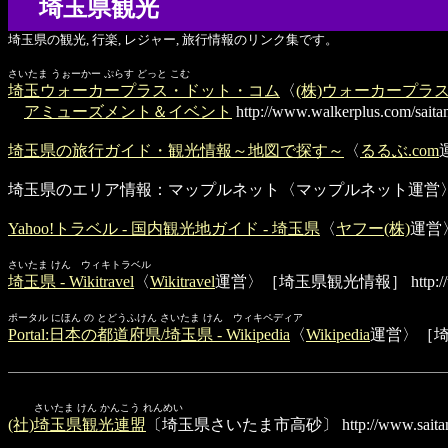
埼玉県観光
埼玉県の観光, 行楽, レジャー, 旅行情報のリンク集です。
さいたま うぉーかー ぷらす どっと こむ
埼玉ウォーカープラス・ドット・コム
〈
(株)ウォーカープラ
アミューズメント＆イベント
http://www.walkerplus.com/saita
埼玉県の旅行ガイド・観光情報～地図で探す～
〈
るるぶ.com
埼玉県のエリア情報：マップルネット
〈マップルネット運営
Yahoo!トラベル - 国内観光地ガイド - 埼玉県
〈
ヤフー(株)
運営
さいたま けん ウィキトラベル
埼玉県 - Wikitravel
〈
Wikitravel
運営〉［埼玉県観光情報］
http:
ポータル にほん の とどうふけん さいたま けん ウィキペディア
Portal:日本の都道府県/埼玉県 - Wikipedia
〈
Wikipedia
運営〉［
さいたま けん かんこう れんめい
(社)埼玉県観光連盟
〔埼玉県さいたま市高砂〕
http://www.saita