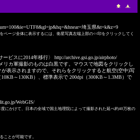
◆
▲
&num=100&ie=UTF8&gl=jp&hq=&hnear=埼玉県&t=k&z=9
をページ全体に表示するには、衛星写真左端上部の<<印をクリックしてく
ービスに2014年移行〉
http://archive.gsi.go.jp/airphoto/
ます。アメリカ軍撮影のものは白黒です。マウスで地図をクリックし
クが表示されますので、それらをクリックすると航空(空中)写
130KB）、標準表示で 200dpi（300KB～1.3MB）で
lit.go.jp/WebGIS/
年度にかけて、日本の全域で国土地理院によって撮影された延べ約40万枚の
ることが可能です。