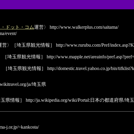
ス・ドット・コム
運営〉
http://www.walkerplus.com/saitama/
ma/event/
運営〉［埼玉県観光情報］
http://www.rurubu.com/Pref/index.asp
〉［埼玉県観光情報］
http://www.mapple.net/areainfo/pref.asp?pref
〉［埼玉県観光情報］
http://domestic.travel.yahoo.co.jp/bin/tifklist
//wikitravel.org/ja/埼玉県
埼玉県情報］
http://ja.wikipedia.org/wiki/Portal:日本の都道府県/
ma-j.or.jp/~kankosta/