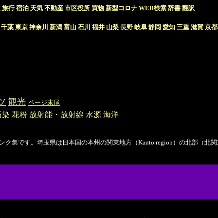
通
旅行
宿泊
天気
不動産
市区役所
買物
新型コロナ
WEB検索
辞書
翻訳
千葉
東京
神奈川
新潟
富山
石川
福井
山梨
長野
岐阜
静岡
愛知
三重
滋賀
京都
ツ
観光
ページ末尾
汚染
花粉
放射能・放射線
水源
海洋
hoto）のリンク集です。埼玉県は日本国の本州の関東地方（Kanto region）の