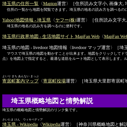
埼玉県の住所一覧
〈
Mapion
運営〉［住所読み文字小, 画像大,
住所の一覧から地図を閲覧できます。埼玉県の地名の読み方を調べるの
Yahoo!地図情報 - 埼玉県
〈
ヤフー(株)
運営〉［住所読み文字大,
埼玉県の地名の読み方を調べるのに便利です。
埼玉県行政界地図 - 生活地図サイト MapFan Web
〈
MapFan We
埼玉県の地図 - livedoor 地図情報
〈livedoor マップ運営〉
マウスで埼玉県の地図を動かすことが出来ます。地図をクリックしてド
点）を地図上で指定すると、最適な道筋をルート地図として表示します。
よいり まち あんない まっぷ
寄居町案内マップ
〈
寄居町役場
運営〉［埼玉県大里郡寄居町
埼玉県概略地図と情勢解説
埼玉県の概略地図と情勢解説のリンク集です。
さいたま けん ウィキペディア
埼玉県 - Wikipedia
〈
Wikipedia
運営〉［神奈川県概略地図と解