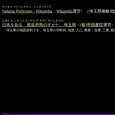
サイタマ プリフェクチャ ウィキペディア
Saitama Prefecture - Wikipedia
〈
Wikipedia
運営〉［埼玉県概略地
にほん を しる とどうふけん の すがた さいたま けん
日本を知る 都道府県のすがた 埼玉県
〈
(株)帝国書院
運営
埼玉県の地図資料です。埼玉県の市町村, 地形, 人口, 農業・漁業, 工業,