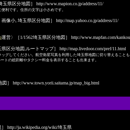
 埼玉県区分地図］
http://www.mapion.co.jp/address/11/
に便利です。住所の文字は小さめです。
 画像小, 埼玉県区分地図］
http://map.yahoo.co.jp/address/11/
b
運営〉［1/1562埼玉県区分地図］
http://www.mapfan.com/kankou
［埼玉県区分地図,ルートマップ］
http://map.livedoor.com/pref/11.html
ラッグしてください。航空衛星写真を利用した埼玉県地図に切り替えることも
ルートの総距離やタクシー料金を表示することも出来ます。
地図］
http://www.town.yorii.saitama.jp/map_big.html
説］
http://ja.wikipedia.org/wiki/埼玉県