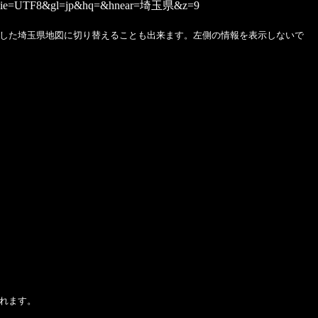
0&ie=UTF8&gl=jp&hq=&hnear=埼玉県&z=9
した埼玉県地図に切り替えることも出来ます。左側の情報を表示しないで
れます。