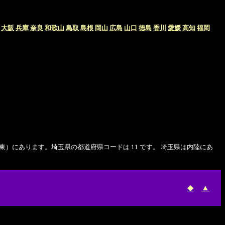
大阪
兵庫
奈良
和歌山
鳥取
島根
岡山
広島
山口
徳島
香川
愛媛
高知
福岡
北部（北関東）にあります。埼玉県の都道府県コードは 11 です。 埼玉県は内陸にあ
◆
▲