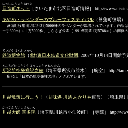
にっしん ちょう ねっと
日進町ネット
［さいたま市北区日進町情報］
http://www.nissinc
あやめ・ラベンダーのブルーフェスティバル
（菖蒲町役場）
菖蒲町役場周辺に計3万5000株のラベンダーが栽培されています。内訳は
土手300m）に1万5000株、しらさぎ公園（1991年開園1万5788㎡）の南
てつどう はくぶつ かん
鉄道博物館
（
(財)東日本鉄道文化財団
; 2007年10月14
ところざわ こうくう はっしょう きねん かん
所沢航空発祥記念館
〔埼玉県所沢市並木〕［航空］
http://tam-w
所沢は「日本の航空発祥の地」とされています。
川越散策に行こう！
〈
甘味処 川越 あかりや
運営〉〔埼玉県川
かわごえ だいし きたいん
川越大師 喜多院
〔埼玉県川越市小仙波町〕［寺院］
http://ww