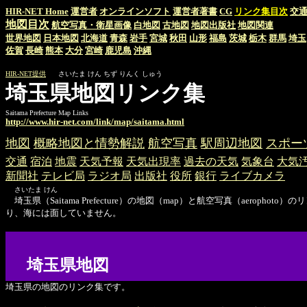
HIR-NET Home
運営者
オンラインソフト
運営者著書
CG
リンク集目次
交
地図目次
航空写真・衛星画像
白地図
古地図
地図出版社
地図関連
世界地図
日本地図
北海道
青森
岩手
宮城
秋田
山形
福島
茨城
栃木
群馬
埼玉
佐賀
長崎
熊本
大分
宮崎
鹿児島
沖縄
HIR-NET提供
さいたま けん ちず りんく しゅう
埼玉県地図リンク集
Saitama Prefecture Map Links
http://www.hir-net.com/link/map/saitama.html
地図
概略地図と情勢解説
航空写真
駅周辺地図
スポー
交通
宿泊
地震
天気予報
天気出現率
過去の天気
気象台
大気
新聞社
テレビ局
ラジオ局
出版社
役所
銀行
ライブカメラ
さいたま けん
埼玉県（Saitama Prefecture）の地図（map）と航空写真（aerop
り、海には面していません。
埼玉県地図
埼玉県の地図のリンク集です。