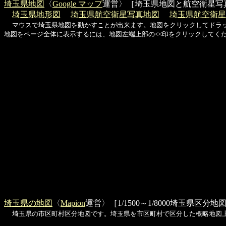
埼玉県地図
〈
Google マップ
運営〉［埼玉県地図と航空衛星写
埼玉県地形図
埼玉県航空衛星写真地図
埼玉県航空衛星
マウスで埼玉県地図を動かすことが出来ます。地図をクリックしてドラ
地図をページ全体に表示するには、地図左端上部の<<印をクリックしてく
埼玉県の地図
〈
Mapion
運営〉［1/1500～1/8000埼玉県区分地
埼玉県の市区町村区分地図です。埼玉県を市区町村で区分した概略地図