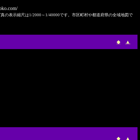
oko.com/
表示縮尺は1/2000～1/40000です。市区町村や都道府県の全域地図で
◆
▲
◆
▲