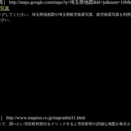
真］
http://maps.google.com/maps?q=埼玉県地図&hl=ja&num=10
写真
ッグしてください。埼玉県地形図や埼玉県航空衛星写真、航空衛星写真を利用
ださい。
図］
http://www.mapion.co.jp/map/admi11.html
上で、調べたい市区町村部分をクリックすると市区町村の詳細な地図が表示さ