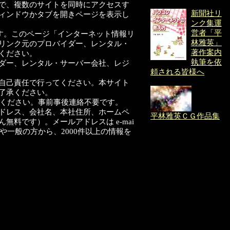
で、複数のサイトを同時にアクセスす
新聞社リ
ィンドウかタブを開きページを表示し
ンク集運
営者「平
す。このページ「インターネット情報リ
林雅英」
す。リンク元のプロバイダー、レンタル・
著作案内
ください。
執筆を依
ダー、レンタル・サーバー会社、レジ
頼される皆様へ
自己責任で行ってください。本サイト
了承ください。
ください。事前事後連絡不要です。
ドレス、会社名、本社住所、ホームペ
平林雅英ＣＧ作品集
ん無料です）。メールアドレスは
e-mai
や一般の方から、2000件以上の情報を