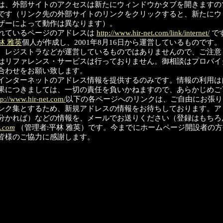
は、外部サイトのアクセスは新たにウィンドウかタブを開きますの
です（リンク先の外部サイトのリンクをクリックすると、新たにウ
ザーによって動作は異なります）。
れているページのアドレスは
http://www.hir-net.com/link/internet/
で
林 雅英
個人が作成し、2001年8月16日から運営しているもので
、レジストラなどが運営しているものではありませんので、ご注意
はリファレンス・サービスは行っておりません。御相談はプロバイ
合わせをお願い致します。
インターネットのアドレス情報を提供するのみです。情報の利用は
果につきましては、一切の責任を負いかねますので、あらかじめご
tp://www.hir-net.com/
以下の各ページへのリンクは、ご自由にお張り
ンク集とするため、新規アドレスの情報をお待ちしております。ア
分かれば）などの情報を、メールでお送りください（登録はもちろ
t.com
（管理者:平林 雅英）です。今までにホームページ開設者の方
皆様のご協力に感謝します。