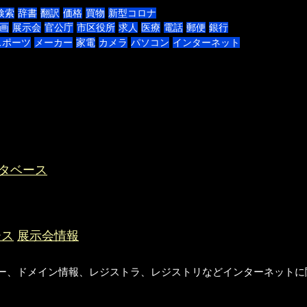
検索
辞書
翻訳
価格
買物
新型コロナ
画
展示会
官公庁
市区役所
求人
医療
電話
郵便
銀行
スポーツ
メーカー
家電
カメラ
パソコン
インターネット
タベース
ース
展示会情報
ー、ドメイン情報、レジストラ、レジストリなどインターネットに