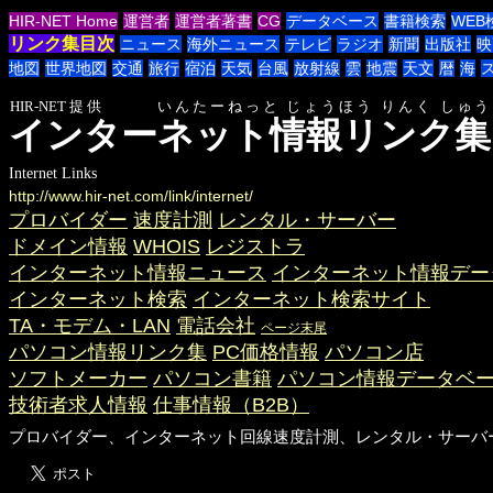
HIR-NET Home
運営者
運営者著書
CG
データベース
書籍検索
WEB
リンク集目次
ニュース
海外ニュース
テレビ
ラジオ
新聞
出版社
映
地図
世界地図
交通
旅行
宿泊
天気
台風
放射線
雲
地震
天文
暦
海
HIR-NET提供 いんたーねっと じょうほう りんく しゅう
インターネット情報リンク集
Internet Links
http://www.hir-net.com/link/internet/
プロバイダー
速度計測
レンタル・サーバー
ドメイン情報
WHOIS
レジストラ
インターネット情報ニュース
インターネット情報デー
インターネット検索
インターネット検索サイト
TA・モデム・LAN
電話会社
ページ末尾
パソコン情報リンク集
PC価格情報
パソコン店
ソフトメーカー
パソコン書籍
パソコン情報データベ
技術者求人情報
仕事情報（B2B）
プロバイダー、インターネット回線速度計測、レンタル・サーバ