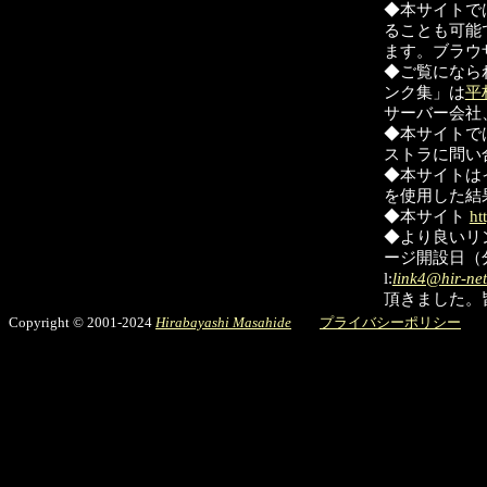
◆本サイトで
ることも可能
ます。ブラウ
◆ご覧になら
ンク集」は
平
サーバー会社
◆本サイトで
ストラに問い
◆本サイトは
を使用した結
◆本サイト
ht
◆より良いリ
ージ開設日（
l:
link4@hir-ne
頂きました。
Copyright © 2001-2024
Hirabayashi Masahide
プライバシーポリシー