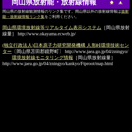
岡山県放射能・放射線情報
◆
▲
岡山県の放射線観測情報のリンク集です。岡山県以外の放射線情報は
放射
能・放射線情報リンク集
をご利用ください。
岡山県環境放射線等リアルタイム表示システム
［岡山県放射
線量］
http://www.okayama.ecweb.jp/
(独立行政法人)日本原子力研究開発機構 人形峠環境技術セン
ター
〔岡山県苫田郡鏡野町〕
http://www.jaea.go.jp/04/zningyo/
環境放射線モニタリング情報
［岡山県放射線量］
http://www.jaea.go.jp/04/zningyo/kankyo/Ftproot/map.html