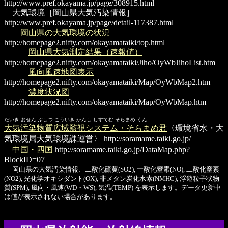
http://www.pref.okayama.jp/page/308915.html
大気環境
［岡山県大気汚染情報］
http://www.pref.okayama.jp/page/detail-117387.html
岡山県の大気環境の状況
http://homepage2.nifty.com/okayamataiki/top.html
岡山県大気測定結果（速報値）
http://homepage2.nifty.com/okayamataiki/Jiho/OyWbJihoList.htm
風向風速地図表示
http://homepage2.nifty.com/okayamataiki/Map/OyWbMap2.htm
濃度状況図
http://homepage2.nifty.com/okayamataiki/Map/OyWbMap.htm
たいき おせん ぶしつ こういき かんし しすてむ そらまめ くん
大気汚染物質広域監視システム・そらまめ君
〈環境省水・大
気環境局大気環境課運営〉
http://soramame.taiki.go.jp/
中国・四国
http://soramame.taiki.go.jp/DataMap.php?
BlockID=07
岡山県の大気汚染情報、二酸化硫黄(SO2), 一酸化窒素(NO), 二酸化窒素
(NO2), 光化学オキシダント(OX), 非メタン炭化水素(NMHC), 浮遊粒子状物
質(SPM), 風向・風速(WD・WS), 気温(TEMP) を表示します。データ更新中
は値が表示されない場合があります。