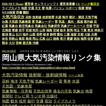
HIR-NET Home
運営者
オンラインソフト
運営者著書
CG
リンク集目次
ライブカメラ
地図
交通
天文
暦
地震
パソコン
スポーツ
医療
買物
WEB検索
辞書
翻訳
大気汚染目次
花粉
放射線
放射能雲
水源
海洋
潮汐・潮流
天気予報
台風
天気図
気象衛星
雲
気象レーダー
雷
気温・風向・風速
紫外線
花
紅葉
気象台
航空気象台
気象会社
気象研究
気象データベース
空港
宇宙
北海道
青森
岩手
宮城
秋田
山形
福島
茨城
栃木
群馬
埼玉
千葉
東京
神奈川
新潟
富山
石川
福井
山梨
長野
岐阜
静岡
愛知
三重
滋賀
京都
大阪
兵庫
奈良
和歌山
鳥取
島根
岡山
広島
山口
徳島
香川
愛媛
高知
福岡
佐賀
長崎
熊本
大分
宮崎
鹿児島
沖縄
HIR-NET提供
おかやま けん たいき おせん じょうほう りんく しゅう
岡山県大気汚染情報リンク集
Okayama Prefecture Air Pollution Information Links
http://www.hir-net.com/link/atmosphere/okayama.html
大気汚染情報
放射能・放射線情報
ページ末尾
花粉
海洋
天気予報
気象レーダー
雷
竜巻
水源
天気図・気象衛星
気象警報・注意報
天気出現率
過去の天気
気象台
地震
新聞社
テレビ局
ラジオ局
出版社
地図
観光
役所
銀行
交通
宿泊
ライブカメラ
空気清浄機メーカー
耳鼻咽喉科情報
放射能雲予報
放射線測定器メーカー