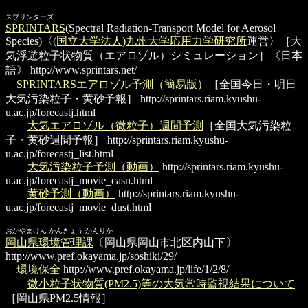
スプリンターズ
SPRINTARS
(Spectral Radiation-Transport Model for Aerosol
Species)〈
(国立大学法人)九州大学
応用力学研究所
運営〉［大
気浮遊粒子状物質（エアロゾル）シミュレーション］《日本
語》
http://www.sprintars.net/
SPRINTARSエアロゾル予測（簡易版）
［全国今日・明日
大気汚染粒子・黄砂予報］
http://sprintars.riam.kyushu-
u.ac.jp/forecastj.html
大気エアロゾル（微粒子）週間予測
［全国大気汚染粒
子・黄砂週間予報］
http://sprintars.riam.kyushu-
u.ac.jp/forecastj_list.html
大気汚染粒子予測（動画）
http://sprintars.riam.kyushu-
u.ac.jp/forecastj_movie_casu.html
黄砂予測（動画）
http://sprintars.riam.kyushu-
u.ac.jp/forecastj_movie_dust.html
おかやまけん かんきょう かんりか
岡山県環境管理課
〔岡山県岡山市北区内山下〕
http://www.pref.okayama.jp/soshiki/29/
環境保全
http://www.pref.okayama.jp/life/1/2/8/
微小粒子状物質(PM2.5)等の大気常時監視結果について
［岡山県PM2.5情報］