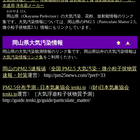
水道局
浄水器メーカー
おかやま けん
岡山県（Okayama Prefecture）の大気汚染、花粉、放射能情報のリンク
集です。大気汚染情報については、岡山県のPM2.5（Particulate Matter 2.5;
微小粒子状物質2.5）情報にもリンクしています。
岡山県大気汚染情報
◆
▲
岡山県の大気汚染観測情報のリンク集です。岡山県以外の大気汚染情報は
大気汚染情報リンク集
をご利用ください。
岡山のPM2.5速報値
〈
全国 PM2.5 大気汚染・微小粒子状物質
速報・対策
運営〉
http://pm25news.com/?pref=33
PM2.5分布予測 - 日本気象協会 tenki.jp
〈
(財)日本気象協会
tenki.jp
運営〉［大気浮遊粒子状物質予測］
http://guide.tenki.jp/guide/particulate_matter/