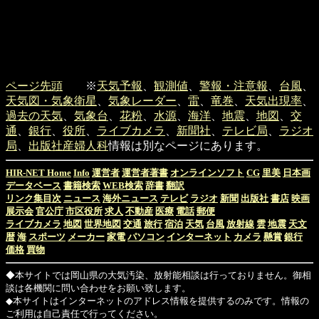
ページ先頭
※
天気予報
、
観測値
、
警報・注意報
、
台風
、
天気図・気象衛星
、
気象レーダー
、
雷
、
竜巻
、
天気出現率
、
過去の天気
、
気象台
、
花粉
、
水源
、
海洋
、
地震
、
地図
、
交
通
、
銀行
、
役所
、
ライブカメラ
、
新聞社
、
テレビ局
、
ラジオ
局
、
出版社
産婦人科
情報は別なページにあります。
HIR-NET Home
Info
運営者
運営者著書
オンラインソフト
CG
里美
日本画
データベース
書籍検索
WEB検索
辞書
翻訳
リンク集目次
ニュース
海外ニュース
テレビ
ラジオ
新聞
出版社
書店
映画
展示会
官公庁
市区役所
求人
不動産
医療
電話
郵便
ライブカメラ
地図
世界地図
交通
旅行
宿泊
天気
台風
放射線
雲
地震
天文
暦
海
スポーツ
メーカー
家電
パソコン
インターネット
カメラ
懸賞
銀行
価格
買物
◆本サイトでは岡山県の大気汚染、放射能相談は行っておりません。御相
談は各機関に問い合わせをお願い致します。
◆本サイトはインターネットのアドレス情報を提供するのみです。情報の
ご利用は自己責任で行ってください。