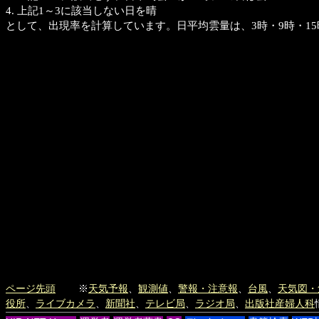
4. 上記1～3に該当しない日を晴
として、出現率を計算しています。日平均雲量は、3時・9時・1
ページ先頭
※
天気予報
、
観測値
、
警報・注意報
、
台風
、
天気図・
役所
、
ライブカメラ
、
新聞社
、
テレビ局
、
ラジオ局
、
出版社
産婦人科