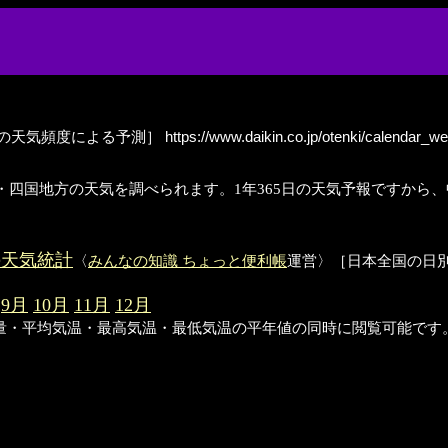
の天気頻度による予測］
https://www.daikin.co.jp/otenki/calendar_
中国・四国地方の天気を調べられます。1年365日の天気予報ですか
の天気統計
〈
みんなの知識 ちょっと便利帳
運営〉［日本全国の日別天
9月
10月
11月
12月
水量・平均気温・最高気温・最低気温の平年値の同時に閲覧可能です。統