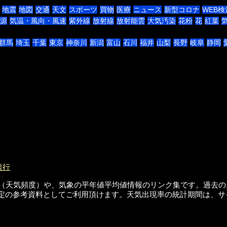
地震
地図
交通
天文
スポーツ
買物
医療
ニュース
新型コロナ
WEB検
源
気温・風向・風速
紫外線
放射線
放射能雲
大気汚染
花粉
花
紅葉
群馬
埼玉
千葉
東京
神奈川
新潟
富山
石川
福井
山梨
長野
岐阜
静岡
銀行
 雨, 雪）の出現率（天気頻度）や、気象の平年値平均値情報のリンク集で
定の参考資料としてご利用頂けます。天気出現率の統計期間は、サ