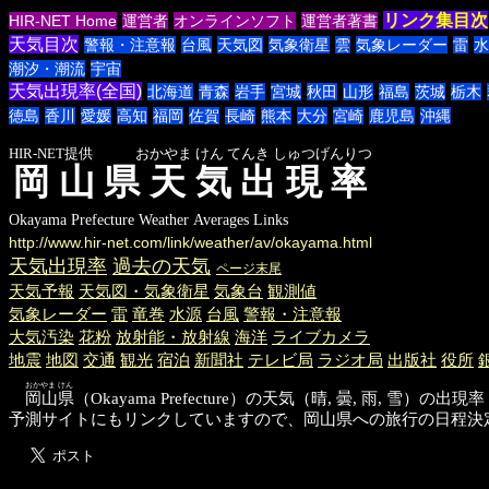
リンク集目次
HIR-NET Home
運営者
オンラインソフト
運営者著書
天気目次
警報・注意報
台風
天気図
気象衛星
雲
気象レーダー
雷
水
潮汐・潮流
宇宙
天気出現率(全国)
北海道
青森
岩手
宮城
秋田
山形
福島
茨城
栃木
徳島
香川
愛媛
高知
福岡
佐賀
長崎
熊本
大分
宮崎
鹿児島
沖縄
HIR-NET提供 おかやま けん てんき しゅつげんりつ
岡山県天気出現率
Okayama Prefecture Weather Averages Links
http://www.hir-net.com/link/weather/av/okayama.html
天気出現率
過去の天気
ページ末尾
天気予報
天気図・気象衛星
気象台
観測値
気象レーダー
雷
竜巻
水源
台風
警報・注意報
大気汚染
花粉
放射能・放射線
海洋
ライブカメラ
地震
地図
交通
観光
宿泊
新聞社
テレビ局
ラジオ局
出版社
役所
おかやま けん
岡山県
（Okayama Prefecture）の天気（晴, 曇,
予測サイトにもリンクしていますので、岡山県への旅行の日程決