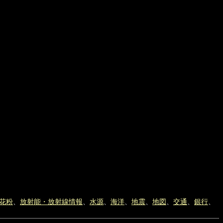
花粉
、
放射能・放射線情報
、
水源
、
海洋
、
地震
、
地図
、
交通
、
銀行
、