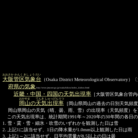
おおさか かんく きしょう だい
大阪管区気象台
（Osaka District Meteorological O
府県の気象
http://www.jma-net.go.jp/osaka/kikou/index_kishou.html
近畿・中国・四国の天気出現率
［大阪管区気象台管内の
おかやま
てんき しゅっげんりつ
岡山
の
天気出現率
［岡山県岡山の過去の日別天気頻度
岡山県岡山の天気（晴、曇、雨、雪）の出現率（天気頻度）を百
この天気出現率は、統計期間1991年～2020年の30年間の各日
1. 雪・霙・雪・細氷・吹雪のいずれかを観測した日は雪
2. 上記1に該当せず、1日の降水量が1.0mm以上観測した日は雨
3. 上記1～2に該当せず、日平均雲量が8.5以上の日は曇