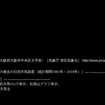
bservatory）〔大阪府大阪市中央区大手前〕［気象庁 管区気象台］
http://www.jma-
過去の日別天気頻度（統計期間1981年～2010年）］
http://www.jma-net.go.jp/os
］
http://www.jma-net.go.jp/osaka/kikou/tenki2/graph/okayama.html
分率(%)で表示。右側はグラフ表示。
の天気を