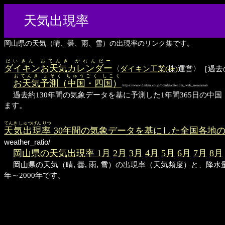
天気出現率
岡山県の天気（晴、曇、雨、雪）の出現率のリンク集です。
だいきん おてんき かれんだー
ダイキンお天気カレンダー
〈
ダイキン工業(株)
運営〉［過去
おてんき よそく ちゅうごく しこく
お天気予測（中国・四国）
https://www.daikin.co.jp/otenki/calendar_web_new/area6
過去約130年間の気象データを基に予測した1年間365日の
ます。
てんき しゅつげん りつ
天気出現率
30年間の気象データを基にした全国各地
weather_ratio/
岡山県の天気出現率 1月
2月
3月
4月
5月
6月
7月
8月
岡山県の天気（晴, 曇, 雨, 雪）の出現率（天気頻度）と、降
年～2000年です。