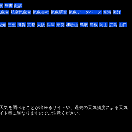
索
辞書
翻訳
気象台
航空気象台
気象会社
気象研究
気象データベース
空港
海洋
愛知
三重
滋賀
京都
大阪
兵庫
奈良
和歌山
鳥取
島根
岡山
広島
山口
す。過去の天気を調べることが出来るサイトや、過去の天気頻度による天気
イト毎に異なりますのでご注意ください。