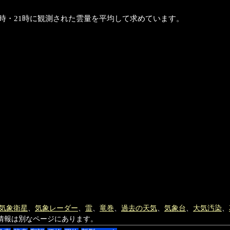
5時・21時に観測された雲量を平均して求めています。
気象衛星
、
気象レーダー
、
雷
、
竜巻
、
過去の天気
、
気象台
、
大気汚染
、
情報は別なページにあります。