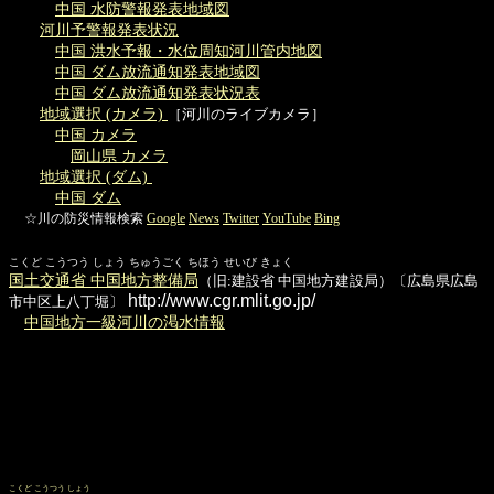
中国 水防警報発表地域図
河川予警報発表状況
中国 洪水予報・水位周知河川管内地図
中国 ダム放流通知発表地域図
中国 ダム放流通知発表状況表
地域選択 (カメラ)
［河川のライブカメラ］
中国 カメラ
岡山県 カメラ
地域選択 (ダム)
中国 ダム
☆川の防災情報検索
Google
News
Twitter
YouTube
Bing
こくど こうつう しょう ちゅうごく ちほう せいび きょく
国土交通省 中国地方整備局
（旧:建設省 中国地方建設局）〔広島県広島
http://www.cgr.mlit.go.jp/
市中区上八丁堀〕
中国地方一級河川の渇水情報
こくど こうつう しょう