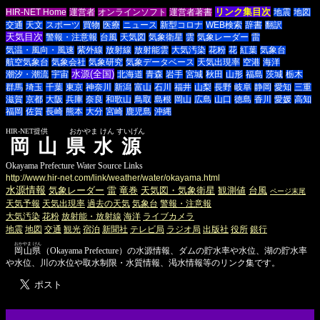
リンク集目次
HIR-NET Home
運営者
オンラインソフト
運営者著書
地震
地図
交通
天文
スポーツ
買物
医療
ニュース
新型コロナ
WEB検索
辞書
翻訳
天気目次
警報・注意報
台風
天気図
気象衛星
雲
気象レーダー
雷
気温・風向・風速
紫外線
放射線
放射能雲
大気汚染
花粉
花
紅葉
気象台
航空気象台
気象会社
気象研究
気象データベース
天気出現率
空港
海洋
水源(全国)
潮汐・潮流
宇宙
北海道
青森
岩手
宮城
秋田
山形
福島
茨城
栃木
群馬
埼玉
千葉
東京
神奈川
新潟
富山
石川
福井
山梨
長野
岐阜
静岡
愛知
三重
滋賀
京都
大阪
兵庫
奈良
和歌山
鳥取
島根
岡山
広島
山口
徳島
香川
愛媛
高知
福岡
佐賀
長崎
熊本
大分
宮崎
鹿児島
沖縄
HIR-NET提供 おかやま けん すいげん
岡山県水源
Okayama Prefecture Water Source Links
http://www.hir-net.com/link/weather/water/okayama.html
水源情報
気象レーダー
雷
竜巻
天気図・気象衛星
観測値
台風
ページ末尾
天気予報
天気出現率
過去の天気
気象台
警報・注意報
大気汚染
花粉
放射能・放射線
海洋
ライブカメラ
地震
地図
交通
観光
宿泊
新聞社
テレビ局
ラジオ局
出版社
役所
銀行
おかやま けん
岡山県
（Okayama Prefecture）の水源情報、ダムの貯水率や水位、湖の貯水率
や水位、川の水位や取水制限・水質情報、渇水情報等のリンク集です。