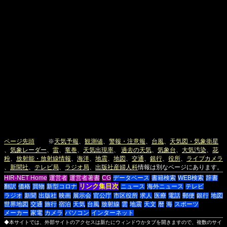
ページ先頭
※
天気予報
、
観測値
、
警報・注意報
、
台風
、
天気図・気象衛星
、
気象レーダー
、
雷
、
竜巻
、
天気出現率
、
過去の天気
、
気象台
、
大気汚染
、
花
粉
、
放射能・放射線情報
、
海洋
、
地震
、
地図
、
交通
、
銀行
、
役所
、
ライブカメラ
、
新聞社
、
テレビ局
、
ラジオ局
、
出版社
産婦人科
情報は別なページにあります。
HIR-NET Home
運営者
運営者著書
CG
データベース
書籍検索
WEB検索
辞書
リンク集目次
翻訳
価格
買物
新型コロナ
ニュース
海外ニュース
テレビ
ラジオ
新聞
出版社
映画
展示会
官公庁
市区役所
求人
医療
電話
郵便
銀行
地図
世界地図
交通
旅行
宿泊
天気
台風
放射線
雲
地震
天文
暦
海
スポーツ
メーカー
家電
カメラ
パソコン
インターネット
◆本サイトでは、外部サイトのアクセスは新たにウィンドウかタブを開きますので、複数のサイ