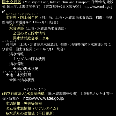
国土交通省
（Ministry of Land, Infrastructure and Transport; 旧:運輸省, 建設
省, 国土庁, 北海道開発庁）〔東京都千代田区霞が関〕
http://www.mlit.go.j
p/
みず かんり こくど ほぜん きょく
水管理・国土保全局
（河川局、土地・水資源局水資源部、都市・地域
整備局下水道部を2011年7月1日統合）
みず しげん ぶ
水資源部
（土地・水資源局水資源部）
全国のダム貯水情報
渇水情報総合ポータル
かせん きょく
河川局
〈土地・水資源局水資源部、都市・地域整備局下水道部と共に
水管理・国土保全局に2011年7月1日統合〉
渇水情報
主なダムの貯水状況
渇水情報
全国の渇水状況
とち みず しげん きょく
土地・水資源局
全国の渇水状況
みず しげん きこう
(独立行政法人)水資源機構
（旧:水資源開発公団）〔埼玉県さいたま市中
http://www.water.go.jp/
央区新都心〕
水源情報・災害等情報
ダム等水源情報（リアルタイム）
各水系別の速報値（平日更新）