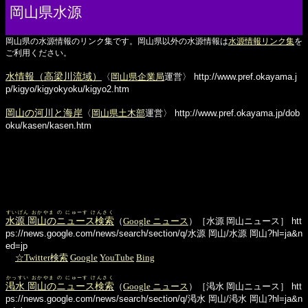
岡山県水源
岡山県の水源情報のリンク集です。岡山県以外の水源情報は
水源情報リンク集
を
ご利用ください。
水情報（高梁川流域）
〈
岡山県企業局
運営〉
http://www.pref.okayama.j
p/kigyo/kigyokyoku/kigyo2.htm
岡山の河川と海岸
〈
岡山県土木部
運営〉
http://www.pref.okayama.jp/dob
oku/kasen/kasen.htm
すいげん おかやま の にゅーす けんさく
水源 岡山のニュース検索
（
Google ニュース
）［水源 岡山ニュース］
htt
ps://news.google.com/news/search/section/q/水源 岡山/水源 岡山?hl=ja&n
ed=jp
☆Twitter検索
Google
YouTube
Bing
かっすい おかやま の にゅーす けんさく
渇水 岡山のニュース検索
（
Google ニュース
）［渇水 岡山ニュース］
htt
ps://news.google.com/news/search/section/q/渇水 岡山/渇水 岡山?hl=ja&n