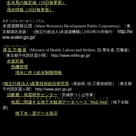
全水系の確定値（10日毎更新）
かっすい じょうほう
渇水情報（10日毎更新）
みず しげん かいはつ こうだん
水資源開発公団
（Water Resources Development Public Corporation）〔東
http://w
京都港区赤坂〕〈(独立行政法人)水資源機構に2003年10月移行〉
ww.water.go.jp/
こうせい ろうどう しょう
厚生労働省
（Ministry of Health, Labour and Welfare; 旧:厚生省, 労働省）
〔東京都千代田区霞が関〕
http://www.mhlw.go.jp/
水道対策
危機管理
渇水に伴う給水制限情報
(独立行政法人)産業技術総合研究所
（産総研; 旧:工業技術院）〔東京都
千代田区霞ヶ関〕
http://www.aist.go.jp/
活断層・地震研究センター
〔茨城県つくば市東〕
じしん に かんれん する ちかすい かんそく でーた べーす
地震に関連する地下水観測データベース "Well Web"
［地下水観
測］
地下水・歪データ表示