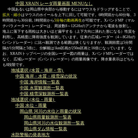
中国 XRAIN レーダ雨量画面 MENUなし
中国あるいは岡山県中央部から移動するにはマウスをドラッグすることで、
拡大・縮小
はマウスのホイールを上下に回して可能です。6時間前から60分毎、3
時間前から30分前, 1時間前から
5分毎の動画再生
が可能です。XバンドMP（マル
チパラメーター）レーダーは、周波数8～12GHzのアンテナから電波を放射し、
地上に落下する雨粒は大きいほど扁平する（上下方向に潰れた形になる）性質を
利用し、高精度に降雨強度を観測しています。従来の広域レーダー（4～8GHzの
Cバンドレーダー）に比べ観測できる範囲は狭くなりますが、観測頻度は5分間
隔が1分間隔と5倍に、分解能は1km区画が250m区画と16倍になっています。な
お、XRAINトップページの全国レーダー図の雨量は、XバンドMPレーダーでは
なく、広域レーダー（Cバンドレーダー）の雨量画像です。降水量表示はどちら
も8段階です。
地域選択 (水質・海岸・雪)
中国 海岸・水質・積雪深の状況
中国 海岸情報一覧表
中国 水質観測所一覧表
中国 積雪深観測所一覧表
地域選択 (水位・雨量)
中国 水位・雨量
岡山県 河川の水位と雨量の状況
岡山県雨量観測所一覧表
岡山県河川の水位観測所一覧表
岡山県ダム情報一覧表
水防警報の発表地方