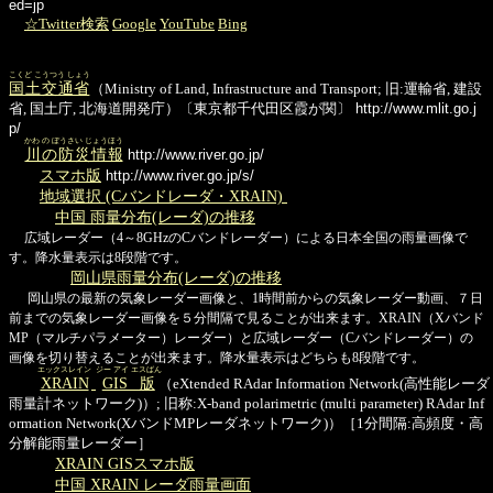
ed=jp
☆Twitter検索
Google
YouTube
Bing
こくど こうつう しょう
国土交通省
（Ministry of Land, Infrastructure and Transport; 旧:運輸省, 建設
省, 国土庁, 北海道開発庁）〔東京都千代田区霞が関〕
http://www.mlit.go.j
p/
かわ の ぼうさい じょうほう
川の防災情報
http://www.river.go.jp/
スマホ版
http://www.river.go.jp/s/
地域選択 (Cバンドレーダ・XRAIN)
中国 雨量分布(レーダ)の推移
広域レーダー（4～8GHzのCバンドレーダー）による日本全国の雨量画像で
す。降水量表示は8段階です。
岡山県雨量分布(レーダ)の推移
岡山県の最新の気象レーダー画像と、1時間前からの気象レーダー動画、７日
前までの気象レーダー画像を５分間隔で見ることが出来ます。XRAIN（Xバンド
MP（マルチパラメーター）レーダー）と広域レーダー（Cバンドレーダー）の
画像を切り替えることが出来ます。降水量表示はどちらも8段階です。
エックスレイン
ジー アイ エスばん
XRAIN
GIS版
（eXtended RAdar Information Network(高性能レーダ
雨量計ネットワーク)）; 旧称:X-band polarimetric (multi parameter) RAdar Inf
ormation Network(XバンドMPレーダネットワーク)）［1分間隔:高頻度・高
分解能雨量レーダー］
XRAIN GISスマホ版
中国 XRAIN レーダ雨量画面