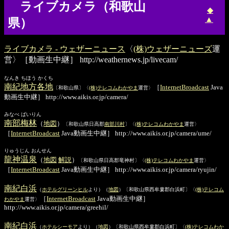
ライブカメラ（和歌山
◆
▲
県）
ライブカメラ - ウェザーニュース
〈
(株)ウェザーニューズ
運
営〉［動画生中継］
http://weathernews.jp/livecam/
なんき ちほう かくち
南紀地方各地
［
InternetBroadcast
Java
〔和歌山県〕〈
(株)テレコムわかやま
運営〉
動画生中継］ http://www.aikis.or.jp/camera/
みなべ ばいりん
南部梅林
（
地図
）
〔和歌山県日高郡
南部川村
〕〈
(株)テレコムわかやま
運営〉
［
InternetBroadcast
Java動画生中継］ http://www.aikis.or.jp/camera/ume/
りゅうじん おんせん
龍神温泉
（
地図
解説
）
〔和歌山県日高郡竜神村〕〈
(株)テレコムわかやま
運営〉
［
InternetBroadcast
Java動画生中継］ http://www.aikis.or.jp/camera/ryujin/
南紀白浜
（
ホテルグリーンヒル
より）（
地図
）〔和歌山県西牟婁郡白浜町〕〈
(株)テレコム
［
InternetBroadcast
Java動画生中継］
わかやま
運営〉
http://www.aikis.or.jp/camera/greehil/
南紀白浜
（
ホテルシーモア
より）（
地図
）〔和歌山県西牟婁郡白浜町〕〈
(株)テレコムわか