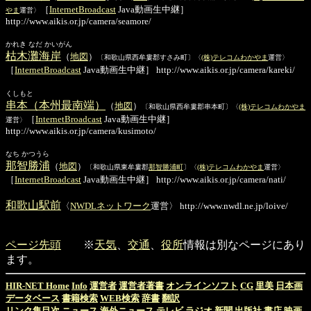
［
InternetBroadcast
Java動画生中継］
やま
運営〉
http://www.aikis.or.jp/camera/seamore/
かれき なだ かいがん
枯木灘海岸
（
地図
）
〔和歌山県西牟婁郡すさみ町〕〈
(株)テレコムわかやま
運営〉
［
InternetBroadcast
Java動画生中継］ http://www.aikis.or.jp/camera/kareki/
くしもと
串本（本州最南端）
（
地図
）
〔和歌山県西牟婁郡串本町〕〈
(株)テレコムわかやま
［
InternetBroadcast
Java動画生中継］
運営〉
http://www.aikis.or.jp/camera/kusimoto/
なち かつうら
那智勝浦
（
地図
）
〔和歌山県東牟婁郡
那智勝浦町
〕〈
(株)テレコムわかやま
運営〉
［
InternetBroadcast
Java動画生中継］ http://www.aikis.or.jp/camera/nati/
和歌山駅前
〈
NWDLネットワーク
運営〉 http://www.nwdl.ne.jp/loive/
ページ先頭
※
天気
、
交通
、
役所
情報は別なページにあり
ます。
HIR-NET Home
Info
運営者
運営者著書
オンラインソフト
CG
里美
日本画
データベース
書籍検索
WEB検索
辞書
翻訳
リンク集目次
ニュース
海外ニュース
テレビ
ラジオ
新聞
出版社
書店
映画