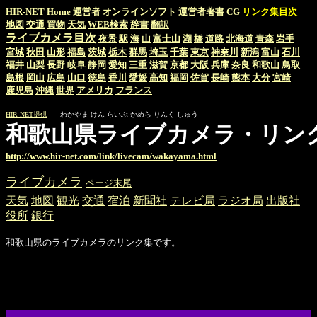
HIR-NET Home
運営者
オンラインソフト
運営者著書
CG
リンク集目次
地図
交通
買物
天気
WEB検索
辞書
翻訳
ライブカメラ目次
夜景
駅
海
山
富士山
湖
橋
道路
北海道
青森
岩手
宮城
秋田
山形
福島
茨城
栃木
群馬
埼玉
千葉
東京
神奈川
新潟
富山
石川
福井
山梨
長野
岐阜
静岡
愛知
三重
滋賀
京都
大阪
兵庫
奈良
和歌山
鳥取
島根
岡山
広島
山口
徳島
香川
愛媛
高知
福岡
佐賀
長崎
熊本
大分
宮崎
鹿児島
沖縄
世界
アメリカ
フランス
HIR-NET提供
わかやま けん らいぶ かめら りんく しゅう
和歌山県ライブカメラ・リン
http://www.hir-net.com/link/livecam/wakayama.html
ライブカメラ
ページ末尾
天気
地図
観光
交通
宿泊
新聞社
テレビ局
ラジオ局
出版社
役所
銀行
和歌山県のライブカメラのリンク集です。