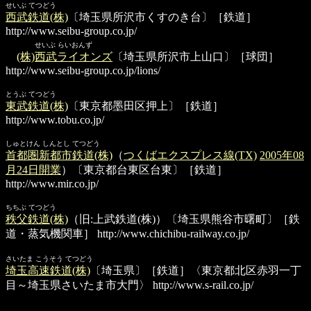
せいぶ てつどう
西武鉄道(株)
〔埼玉県所沢市くすのき台〕［鉄道］
http://www.seibu-group.co.jp/
せいぶ らいおんず
(株)西武ライオンズ
〔埼玉県所沢市上山口〕［球団］
http://www.seibu-group.co.jp/lions/
とうぶ てつどう
東武鉄道(株)
〔東京都墨田区押上〕［鉄道］
http://www.tobu.co.jp/
しゅとけん しんとし てつどう
首都圏新都市鉄道(株)
（
つくばエクスプレス線(TX)
2005年08
月24日開業
）〔東京都台東区台東〕［鉄道］
http://www.mir.co.jp/
ちちぶ てつどう
秩父鉄道(株)
（旧:上武鉄道(株)）〔埼玉県熊谷市曙町〕［鉄
道・蒸気機関車］
http://www.chichibu-railway.co.jp/
さいたま こうそう てつどう
埼玉高速鉄道(株)
〔埼玉県〕［鉄道］〈東京都北区赤羽一丁
目～埼玉県さいたま市大門〉
http://www.s-rail.co.jp/