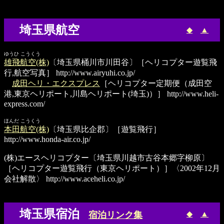
埼玉県航空
◆
▲
ゆうひ こうくう
雄飛航空(株)
〔埼玉県桶川市川田谷〕［ヘリコプター遊覧飛
行,航空写真］
http://www.airyuhi.co.jp/
成田ヘリ・エクスプレス
［ヘリコプター定期便（成田空
港,東京ヘリポート,川島ヘリポート(埼玉)）］
http://www.heli-
express.com/
ほんだ こうくう
本田航空(株)
〔埼玉県比企郡〕［遊覧飛行］
http://www.honda-air.co.jp/
(株)エースヘリコプター
〔埼玉県川越市古谷本郷字柳原〕
［ヘリコプター遊覧飛行（東京ヘリポート）］〈2002年12月
会社解散〉
http://www.aceheli.co.jp/
埼玉県宿泊
◆
▲
宿泊リンク集