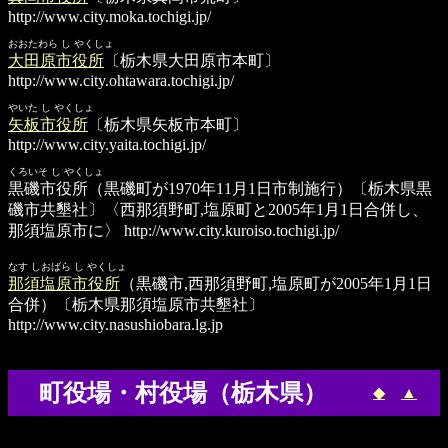
http://www.city.moka.tochigi.jp/
おおたわら し やくしょ
大田原市役所
〔栃木県大田原市本町〕
http://www.city.ohtawara.tochigi.jp/
やいた し やくしょ
矢板市役所
〔栃木県矢板市本町〕
http://www.city.yaita.tochigi.jp/
くろいそ し やくしょ
黒磯市役所
（黒磯町が1970年11月1日市制施行）〔栃木県黒
磯市共墾社〕〈西那須野町,塩原町と2005年1月1日合併し、
那須塩原市に〉
http://www.city.kuroiso.tochigi.jp/
なす しおばら し やくしょ
那須塩原市役所
（黒磯市,西那須野町,塩原町が2005年1月1日
合併）〔栃木県那須塩原市共墾社〕
http://www.city.nasushiobara.lg.jp
町役場・村役場（栃木県）
◆
▲