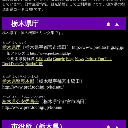
しています。日常生活情報、観光情報としてご利用頂けます。栃木県の都
道府県コードは 09 です。
栃木県庁
◆
▲
栃木県庁・国の機関のリンク集です。
とちぎ けん ちょう
栃木県庁
〔栃木県宇都宮市塙田〕
http://www.pref.tochigi.lg.jp/
旧アドレスは http://www.pref.tochigi.jp/
☆栃木県勢解説
Wikipedia
Google
Bing
News
Twitter
YouTube
DuckDuckGo
Baidu百度
とちぎ けん けいさつ ほんぶ
栃木県警察本部
〔栃木県宇都宮市塙田〕
http://www.pref.tochigi.jp/keisatu/
とちぎ けん こうあん いいんかい
栃木県公安委員会
〔栃木県宇都宮市塙田〕
http://www.pref.tochigi.jp/kouan/
市役所（栃木県）
◆
▲