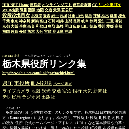
HIR-NET Home
運営者
オンラインソフト
運営者著書
CG
リンク集目次
WEB検索
辞書
翻訳
地図
交通
天気
官公庁
役所役場目次
北海道
青森
岩手
宮城
秋田
山形
福島
茨城
栃木
群馬
埼玉
千葉
東京
神奈川
新潟
富山
石川
福井
山梨
長野
岐阜
静岡
愛知
三重
滋賀
京都
大阪
兵庫
奈良
和歌山
鳥取
島根
岡山
広島
山口
徳島
香川
愛媛
高知
福岡
佐賀
長崎
熊本
大分
宮崎
鹿児島
沖縄
HIR-NET提供
とちぎ けん やくしょ りんく しゅう
栃木県役所リンク集
http://www.hir-net.com/link/gov/tochigi.html
県庁
市役所
町村役場
ページ末尾
ライブカメラ
地図
観光
交通
宿泊
銀行
天気
新聞社
テレビ局
ラジオ局
出版社
とちぎ けん
栃木県の行政（地方自治体）のリンク集です。栃木県は日本国の関東地
方（Kanto region）にあります。栃木県庁, 市役所, 区役所, 町役場, 村役場
の読み, 住所, 公式ホームページ・アドレス（URL）など基本情報や沿革・
歴史情報を掲載しています。過去に存在した市役所, 町役場, 村役場も掲載