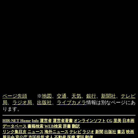
ページ先頭
※
地図
、
交通
、
天気
、
銀行
、
新聞社
、
テレビ
局
、
ラジオ局
、
出版社
、
ライブカメラ
情報は別なページにあ
ります。
HIR-NET Home
Info
運営者
運営者著書
オンラインソフト
CG
里美
日本画
データベース
書籍検索
WEB検索
辞書
翻訳
リンク集目次
ニュース
海外ニュース
テレビ
ラジオ
新聞
出版社
書店
映画
展示会
官公庁
市区役所
求人
不動産
医療
電話
郵便