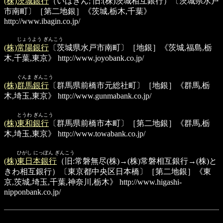
(株)茨城銀行
（いばぎん; 旧:(株)茨城相互銀行）〔茨城県水戸
市南町〕［第二地銀］《茨城,栃木,千葉》
http://www.ibagin.co.jp/
じょうよう ぎんこう
(株)常陽銀行
〔茨城県水戸市南町〕［地銀］《茨城,福島,栃
木,千葉,東京》
http://www.joyobank.co.jp/
ぐんま ぎんこう
(株)群馬銀行
〔群馬県前橋市元総社町〕［地銀］《群馬,栃
木,埼玉,東京》
http://www.gunmabank.co.jp/
とうわ ぎんこう
(株)東和銀行
〔群馬県前橋市本町〕［第二地銀］《群馬,栃
木,埼玉,東京》
http://www.towabank.co.jp/
ひがし にっぽん ぎんこう
(株)東日本銀行
（旧:常磐無尽(株)→(株)常磐相互銀行→(株)と
きわ相互銀行）〔東京都中央区日本橋〕［第二地銀］《東
京,茨城,埼玉,千葉,神奈川,栃木》
http://www.higashi-
nipponbank.co.jp/