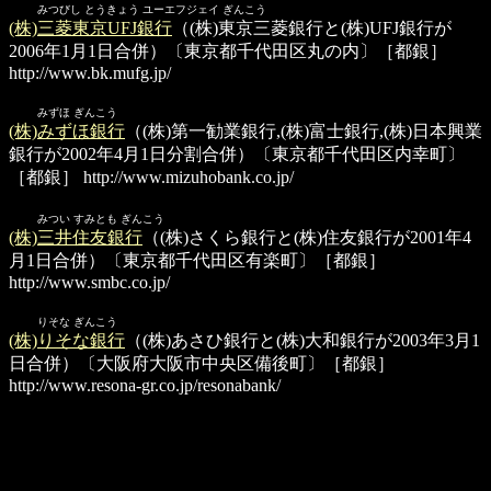
みつびし とうきょう ユーエフジェイ ぎんこう
(株)三菱東京UFJ銀行
（(株)東京三菱銀行と(株)UFJ銀行が
2006年1月1日合併）〔東京都千代田区丸の内〕［都銀］
http://www.bk.mufg.jp/
みずほ ぎんこう
(株)みずほ銀行
（(株)第一勧業銀行,(株)富士銀行,(株)日本興業
銀行が2002年4月1日分割合併）〔東京都千代田区内幸町〕
［都銀］
http://www.mizuhobank.co.jp/
みつい すみとも ぎんこう
(株)三井住友銀行
（(株)さくら銀行と(株)住友銀行が2001年4
月1日合併）〔東京都千代田区有楽町〕［都銀］
http://www.smbc.co.jp/
りそな ぎんこう
(株)りそな銀行
（(株)あさひ銀行と(株)大和銀行が2003年3月1
日合併）〔大阪府大阪市中央区備後町〕［都銀］
http://www.resona-gr.co.jp/resonabank/