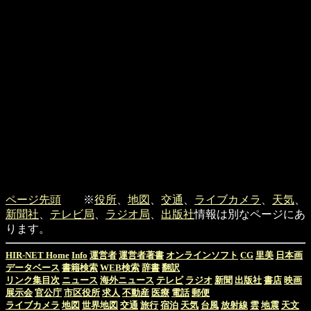
ページ先頭
※
役所
、
地図
、
交通
、
ライブカメラ
、
天気
、
新聞社
、
テレビ局
、
ラジオ局
、
出版社
情報は別なページにあ
ります。
HIR-NET Home
Info
運営者
運営者著書
オンラインソフト
CG
里美
日本画
データベース
書籍検索
WEB検索
辞書
翻訳
リンク集目次
ニュース
海外ニュース
テレビ
ラジオ
新聞
出版社
書店
映画
展示会
官公庁
市区役所
求人
不動産
医療
電話
郵便
ライブカメラ
地図
世界地図
交通
旅行
宿泊
天気
台風
放射線
雲
地震
天文