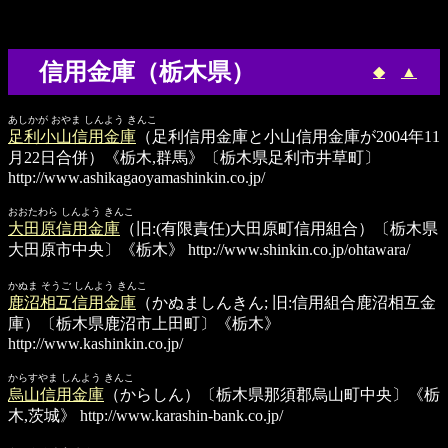
信用金庫（栃木県）
◆
▲
あしかが おやま しんよう きんこ
足利小山信用金庫
（足利信用金庫と小山信用金庫が2004年11
月22日合併）《栃木,群馬》〔栃木県足利市井草町〕
http://www.ashikagaoyamashinkin.co.jp/
おおたわら しんよう きんこ
大田原信用金庫
（旧:(有限責任)大田原町信用組合）〔栃木県
大田原市中央〕《栃木》
http://www.shinkin.co.jp/ohtawara/
かぬま そうご しんよう きんこ
鹿沼相互信用金庫
（かぬましんきん; 旧:信用組合鹿沼相互金
庫）〔栃木県鹿沼市上田町〕《栃木》
http://www.kashinkin.co.jp/
からすやま しんよう きんこ
烏山信用金庫
（からしん）〔栃木県那須郡烏山町中央〕《栃
木,茨城》
http://www.karashin-bank.co.jp/