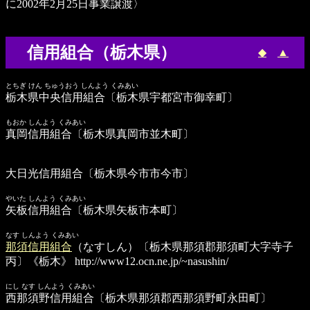
に2002年2月25日事業譲渡〉
信用組合（栃木県）
◆
▲
とちぎ けん ちゅうおう しんよう くみあい
栃木県中央信用組合
〔栃木県宇都宮市御幸町〕
もおか しんよう くみあい
真岡信用組合
〔栃木県真岡市並木町〕
大日光信用組合
〔栃木県今市市今市〕
やいた しんよう くみあい
矢板信用組合
〔栃木県矢板市本町〕
なす しんよう くみあい
那須信用組合
（なすしん）〔栃木県那須郡那須町大字寺子
丙〕《栃木》
http://www12.ocn.ne.jp/~nasushin/
にし なす しんよう くみあい
西那須野信用組合
〔栃木県那須郡西那須野町永田町〕