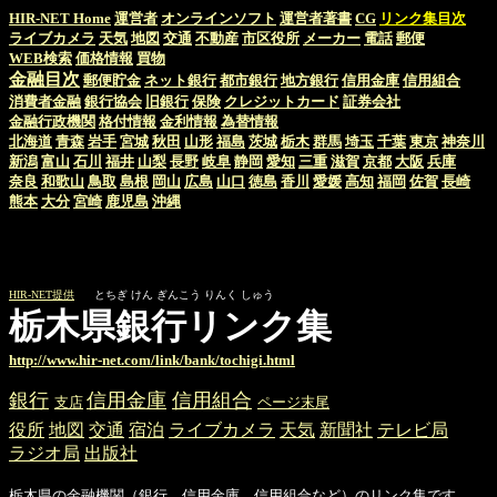
HIR-NET Home
運営者
オンラインソフト
運営者著書
CG
リンク集目次
ライブカメラ
天気
地図
交通
不動産
市区役所
メーカー
電話
郵便
WEB検索
価格情報
買物
金融目次
郵便貯金
ネット銀行
都市銀行
地方銀行
信用金庫
信用組合
消費者金融
銀行協会
旧銀行
保険
クレジットカード
証券会社
金融行政機関
格付情報
金利情報
為替情報
北海道
青森
岩手
宮城
秋田
山形
福島
茨城
栃木
群馬
埼玉
千葉
東京
神奈川
新潟
富山
石川
福井
山梨
長野
岐阜
静岡
愛知
三重
滋賀
京都
大阪
兵庫
奈良
和歌山
鳥取
島根
岡山
広島
山口
徳島
香川
愛媛
高知
福岡
佐賀
長崎
熊本
大分
宮崎
鹿児島
沖縄
HIR-NET提供
とちぎ けん ぎんこう りんく しゅう
栃木県銀行リンク集
http://www.hir-net.com/link/bank/tochigi.html
銀行
信用金庫
信用組合
支店
ページ末尾
役所
地図
交通
宿泊
ライブカメラ
天気
新聞社
テレビ局
ラジオ局
出版社
栃木県の金融機関（銀行、信用金庫、信用組合など）のリンク集です。