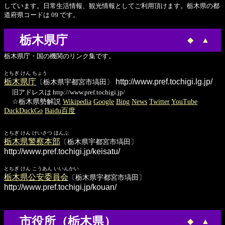
しています。日常生活情報、観光情報としてご利用頂けます。栃木県の都
道府県コードは 09 です。
栃木県庁
◆
▲
栃木県庁・国の機関のリンク集です。
とちぎ けん ちょう
栃木県庁
http://www.pref.tochigi.lg.jp/
〔栃木県宇都宮市塙田〕
旧アドレスは http://www.pref.tochigi.jp/
☆栃木県勢解説
Wikipedia
Google
Bing
News
Twitter
YouTube
DuckDuckGo
Baidu百度
とちぎ けん けいさつ ほんぶ
栃木県警察本部
〔栃木県宇都宮市塙田〕
http://www.pref.tochigi.jp/keisatu/
とちぎ けん こうあん いいんかい
栃木県公安委員会
〔栃木県宇都宮市塙田〕
http://www.pref.tochigi.jp/kouan/
市役所（栃木県）
◆
▲