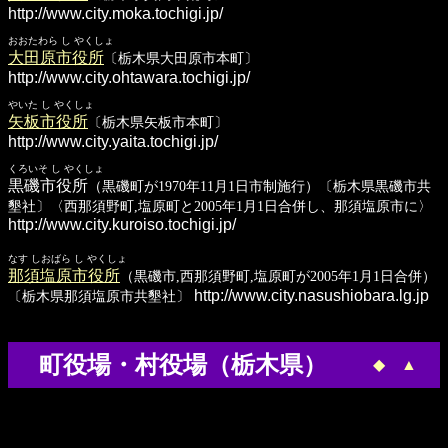
http://www.city.moka.tochigi.jp/
おおたわら し やくしょ
大田原市役所
〔栃木県大田原市本町〕
http://www.city.ohtawara.tochigi.jp/
やいた し やくしょ
矢板市役所
〔栃木県矢板市本町〕
http://www.city.yaita.tochigi.jp/
くろいそ し やくしょ
黒磯市役所
（黒磯町が1970年11月1日市制施行）〔栃木県黒磯市共
墾社〕〈西那須野町,塩原町と2005年1月1日合併し、那須塩原市に〉
http://www.city.kuroiso.tochigi.jp/
なす しおばら し やくしょ
那須塩原市役所
（黒磯市,西那須野町,塩原町が2005年1月1日合併）
http://www.city.nasushiobara.lg.jp
〔栃木県那須塩原市共墾社〕
町役場・村役場（栃木県）
◆
▲