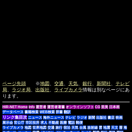
ページ先頭
※
地図
、
交通
、
天気
、
銀行
、
新聞社
、
テレビ
局
、
ラジオ局
、
出版社
、
ライブカメラ
情報は別なページにあ
ります。
HIR-NET Home
Info
運営者
運営者著書
オンラインソフト
CG
里美
日本画
データベース
書籍検索
WEB検索
辞書
翻訳
リンク集目次
ニュース
海外ニュース
テレビ
ラジオ
新聞
出版社
書店
映画
展示会
官公庁
市区役所
求人
不動産
医療
電話
郵便
ライブカメラ
地図
世界地図
交通
旅行
宿泊
天気
台風
放射線
雲
地震
天文
暦
海