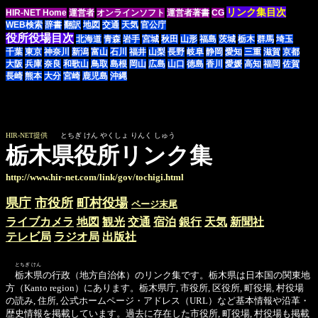
リンク集目次
HIR-NET Home
運営者
オンラインソフト
運営者著書
CG
WEB検索
辞書
翻訳
地図
交通
天気
官公庁
役所役場目次
北海道
青森
岩手
宮城
秋田
山形
福島
茨城
栃木
群馬
埼玉
千葉
東京
神奈川
新潟
富山
石川
福井
山梨
長野
岐阜
静岡
愛知
三重
滋賀
京都
大阪
兵庫
奈良
和歌山
鳥取
島根
岡山
広島
山口
徳島
香川
愛媛
高知
福岡
佐賀
長崎
熊本
大分
宮崎
鹿児島
沖縄
HIR-NET提供
とちぎ けん やくしょ りんく しゅう
栃木県役所リンク集
http://www.hir-net.com/link/gov/tochigi.html
県庁
市役所
町村役場
ページ末尾
ライブカメラ
地図
観光
交通
宿泊
銀行
天気
新聞社
テレビ局
ラジオ局
出版社
とちぎ けん
栃木県の行政（地方自治体）のリンク集です。栃木県は日本国の関東地
方（Kanto region）にあります。栃木県庁, 市役所, 区役所, 町役場, 村役場
の読み, 住所, 公式ホームページ・アドレス（URL）など基本情報や沿革・
歴史情報を掲載しています。過去に存在した市役所, 町役場, 村役場も掲載