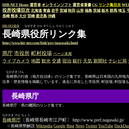
HIR-NET Home
運営者
オンラインソフト
運営者著書
CG
リンク集目次
WE
役所役場目次
北海道
青森
岩手
宮城
秋田
山形
福島
茨城
栃木
群馬
埼玉
長崎
熊本
大分
宮崎
鹿児島
沖縄
HIR-NET提供
ながさき けん やくしょ りんく しゅう
長崎県役所リンク集
http://www.hir-net.com/link/gov/nagasaki.html
県庁
市役所
町村役場
ページ末尾
ライブカメラ
地図
観光
交通
宿泊
銀行
天気
新聞社
テレビ局
ながさき けん
長崎県の行政（地方自治体）のリンク集です。長崎県は日本国の九州地方（Kyus
沿革・歴史情報を掲載しています。過去に存在した市役所, 町役場, 村役場
長崎県庁
長崎県庁・県の機関のリンク集です。
ながさき けん ちょう
長崎県庁
〔長崎県長崎市江戸町〕
http://www.pref.nagasaki.jp/
☆長崎県勢解説
Wikipedia
Google
Bing
News
Twitter
YouTube
DuckDu