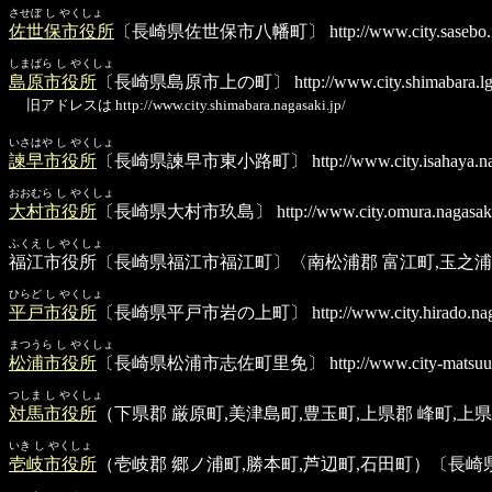
させぼ し やくしょ
佐世保市役所
〔長崎県佐世保市八幡町〕
http://www.city.sasebo.
しまばら し やくしょ
島原市役所
〔長崎県島原市上の町〕
http://www.city.shimabara.lg
旧アドレスは http://www.city.shimabara.nagasaki.jp/
いさはや し やくしょ
諫早市役所
〔長崎県諫早市東小路町〕
http://www.city.isahaya.na
おおむら し やくしょ
大村市役所
〔長崎県大村市玖島〕
http://www.city.omura.nagasaki
ふくえ し やくしょ
福江市役所
〔長崎県福江市福江町〕〈南松浦郡 富江町,玉之浦町
ひらど し やくしょ
平戸市役所
〔長崎県平戸市岩の上町〕
http://www.city.hirado.nag
まつうら し やくしょ
松浦市役所
〔長崎県松浦市志佐町里免〕
http://www.city-matsuur
つしま し やくしょ
対馬市役所
（下県郡 厳原町,美津島町,豊玉町,上県郡 峰町,上
いき し やくしょ
壱岐市役所
（壱岐郡 郷ノ浦町,勝本町,芦辺町,石田町）〔長