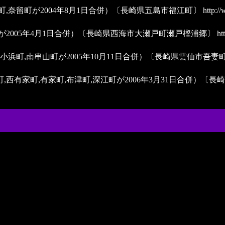
町,奈留町が2004年8月1日合併）〔長崎県五島市福江町〕
http://
町が2005年4月1日合併）〔長崎県西海市大瀬戸町瀬戸樫浦郷〕
htt
,小浜町,南串山町が2005年10月11日合併）〔長崎県雲仙市吾妻
町,西有家町,有家町,布津町,深江町が2006年3月31日合併）〔