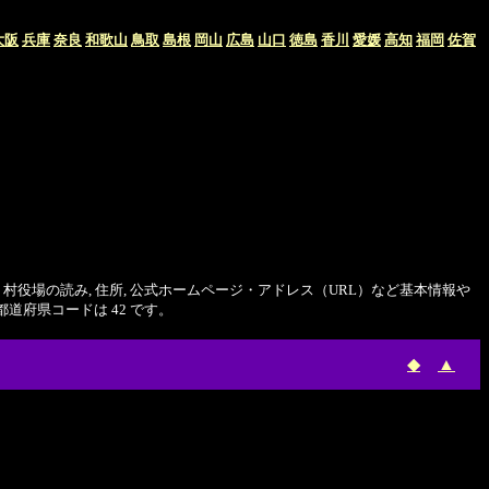
大阪
兵庫
奈良
和歌山
鳥取
島根
岡山
広島
山口
徳島
香川
愛媛
高知
福岡
佐賀
 村役場の読み, 住所, 公式ホームページ・アドレス（URL）など基本情報や
府県コードは 42 です。
◆
▲