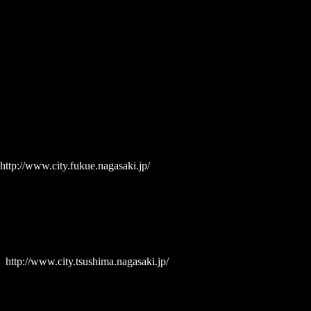
http://www.city.fukue.nagasaki.jp/
〕
http://www.city.tsushima.nagasaki.jp/