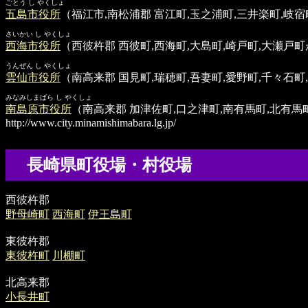
ごとう し やくしょ
五島市役所
（福江市,南松浦郡 富江町,玉之浦町,三井楽町,岐宿
さいかい し やくしょ
西海市役所
（西彼杵郡 西彼町,西海町,大島町,崎戸町,大瀬戸
うんぜん し やくしょ
雲仙市役所
（南高来郡 国見町,瑞穂町,吾妻町,愛野町,千々石町
みなみしまばら し やくしょ
南島原市役所
（南高来郡 加津佐町,口之津町,南有馬町,北有馬
http://www.city.minamishimabara.lg.jp/
長崎県町役場・村役場
西彼杵郡
野母崎町
西海町
伊王島町
東彼杵郡
東彼杵町
川棚町
北高来郡
小長井町