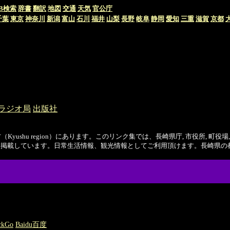
B検索
辞書
翻訳
地図
交通
天気
官公庁
千葉
東京
神奈川
新潟
富山
石川
福井
山梨
長野
岐阜
静岡
愛知
三重
滋賀
京都
ラジオ局
出版社
hu region）にあります。このリンク集では、長崎県庁, 市役所, 町役場,
も掲載しています。日常生活情報、観光情報としてご利用頂けます。長崎県の都道
ckGo
Baidu百度