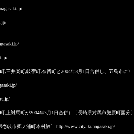
nagasaki.jp/
.jp/
gasaki.jp/
.jp/
,三井楽町,岐宿町,奈留町と2004年8月1日合併し、五島市に〉
asaki.jp/
a.jp/
県町,上対馬町が2004年3月1日合併）〔長崎県対馬市厳原町国分
崎県壱岐市郷ノ浦町本村触〕
http://www.city.iki.nagasaki.jp/