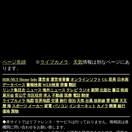
ページ先頭
※
ライブカメラ
、
天気
情報は別なページにあ
ります。
HIR-NET Home
Info
運営者
運営者著書
オンラインソフト
CG
里美
日本画
データベース
書籍検索
WEB検索
辞書
翻訳
リンク集目次
ニュース
海外ニュース
テレビ
ラジオ
新聞
出版社
書店
映画
展示会
官公庁
市区役所
求人
不動産
医療
電話
郵便
ライブカメラ
地図
世界地図
交通
旅行
宿泊
天気
台風
放射線
雲
地震
天文
暦
海
スポーツ
メーカー
家電
パソコン
インターネット
カメラ
懸賞
銀行
価格
買物
◆本サイトではリファレンス・サービスは行っておりません。御相談は各
機関に問い合わせをお願い致します。