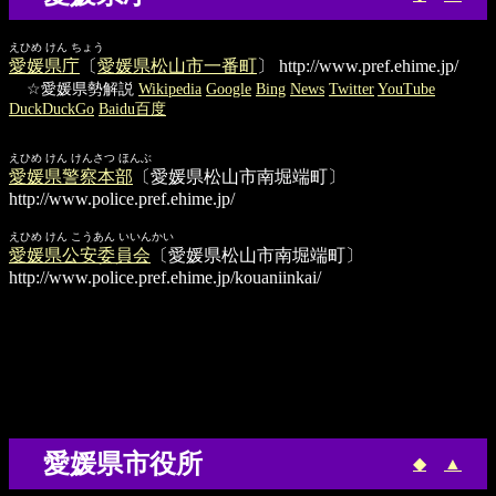
えひめ けん ちょう
愛媛県庁
〔
愛媛県松山市一番町
〕
http://www.pref.ehime.jp/
☆愛媛県勢解説
Wikipedia
Google
Bing
News
Twitter
YouTube
DuckDuckGo
Baidu百度
えひめ けん けんさつ ほんぶ
愛媛県警察本部
〔愛媛県松山市南堀端町〕
http://www.police.pref.ehime.jp/
えひめ けん こうあん いいんかい
愛媛県公安委員会
〔愛媛県松山市南堀端町〕
http://www.police.pref.ehime.jp/kouaniinkai/
愛媛県市役所
◆
▲