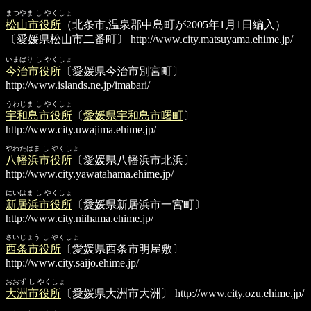
まつやま し やくしょ
松山市役所
（北条市,温泉郡中島町が2005年1月1日編入）
〔愛媛県松山市二番町〕
http://www.city.matsuyama.ehime.jp/
いまばり し やくしょ
今治市役所
〔愛媛県今治市別宮町〕
http://www.islands.ne.jp/imabari/
うわじま し やくしょ
宇和島市役所
〔
愛媛県宇和島市曙町
〕
http://www.city.uwajima.ehime.jp/
やわたはま し やくしょ
八幡浜市役所
〔愛媛県八幡浜市北浜〕
http://www.city.yawatahama.ehime.jp/
にいはま し やくしょ
新居浜市役所
〔愛媛県新居浜市一宮町〕
http://www.city.niihama.ehime.jp/
さいじょう し やくしょ
西条市役所
〔愛媛県西条市明屋敷〕
http://www.city.saijo.ehime.jp/
おおず し やくしょ
大洲市役所
〔愛媛県大洲市大洲〕
http://www.city.ozu.ehime.jp/