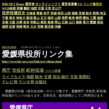
HIR-NET Home
運営者
オンラインソフト
運営者著書
CG
リンク集目次
WEB検索
辞書
翻訳
地図
交通
天気
官公庁
役所役場目次
北海道
青森
岩手
宮城
秋田
山形
福島
茨城
栃木
群馬
埼玉
千葉
東京
神奈川
新潟
富山
石川
福井
山梨
長野
岐阜
静岡
愛知
三重
滋賀
京都
大阪
兵庫
奈良
和歌山
鳥取
島根
岡山
広島
山口
徳島
香川
愛媛
高知
福岡
佐賀
長崎
熊本
大分
宮崎
鹿児島
沖縄
HIR-NET提供
えひめ けん やくしょ りんく しゅう
愛媛県役所リンク集
http://www.hir-net.com/link/gov/ehime.html
県庁
市役所
町村役場
ページ末尾
ライブカメラ
地図
観光
交通
宿泊
銀行
天気
新聞社
テレビ局
ラジオ局
出版社
愛媛県の行政（地方自治体）のリンク集です。愛媛県庁, 市役所, 町役場,
村役場のリンクがあります。日常生活、観光情報としてご利用頂けます。
愛媛県庁
◆
▲