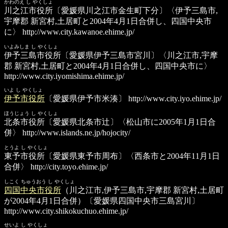
かわのえ し やくしょ
川之江市役所
〔愛媛県川之江市金生町下分〕〈伊予三島市,
宇摩郡 新宮村,土居町と2004年4月1日合併し、四国中央市
に〉
http://www.city.kawanoe.ehime.jp/
いよみしま し やくしょ
伊予三島市役所
〔愛媛県伊予三島市宮川〕〈川之江市,宇摩
郡 新宮村,土居町と2004年4月1日合併し、四国中央市に〉
http://www.city.iyomishima.ehime.jp/
いよ し やくしょ
伊予市役所
〔愛媛県伊予市米湊〕
http://www.city.iyo.ehime.jp/
ほうじょう し やくしょ
北条市役所
〔愛媛県北条市辻〕〈松山市に2005年1月1日合
併〉
http://www.islands.ne.jp/hojocity/
とうよ し やくしょ
東予市役所
〔愛媛県東予市周布〕〈西条市と2004年11月1日
合併〉
http://city.toyo.ehime.jp/
しこく ちゅうおう し やくしょ
四国中央市役所
（川之江市,伊予三島市,宇摩郡 新宮村,土居町
が2004年4月1日合併）〔愛媛県四国中央市三島宮川〕
http://www.city.shikokuchuo.ehime.jp/
せいよ し やくしょ