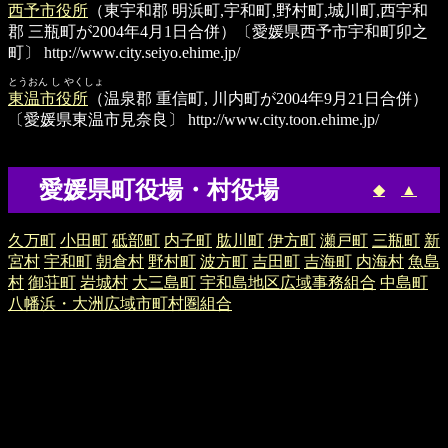
西予市役所
（東宇和郡 明浜町,宇和町,野村町,城川町,西宇和
郡 三瓶町が2004年4月1日合併）〔愛媛県西予市宇和町卯之
町〕
http://www.city.seiyo.ehime.jp/
とうおん し やくしょ
東温市役所
（温泉郡 重信町, 川内町が2004年9月21日合併）
〔愛媛県東温市見奈良〕
http://www.city.toon.ehime.jp/
愛媛県町役場・村役場
◆
▲
久万町
小田町
砥部町
内子町
肱川町
伊方町
瀬戸町
三瓶町
新
宮村
宇和町
朝倉村
野村町
波方町
吉田町
吉海町
内海村
魚島
村
御荘町
岩城村
大三島町
宇和島地区広域事務組合
中島町
八幡浜・大洲広域市町村圏組合