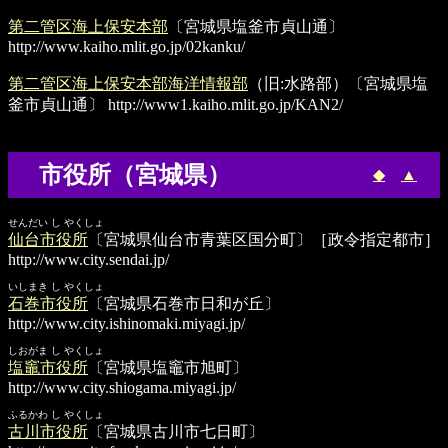
第二管区海上保安本部
〔宮城県塩釜市貞山通〕
http://www.kaiho.mlit.go.jp/02kanku/
第二管区海上保安本部海洋情報部
（旧:水路部）〔宮城県塩
釜市貞山通〕
http://www1.kaiho.mlit.go.jp/KAN2/
市役所（宮城県）
◆
▲
せんだい し やくしょ
仙台市役所
〔宮城県仙台市青葉区国分町〕［政令指定都市］
http://www.city.sendai.jp/
いしまき し やくしょ
石巻市役所
〔宮城県石巻市日和が丘〕
http://www.city.ishinomaki.miyagi.jp/
しおがま し やくしょ
塩竈市役所
〔宮城県塩竈市旭町〕
http://www.city.shiogama.miyagi.jp/
ふるかわ し やくしょ
古川市役所
〔宮城県古川市七日町〕