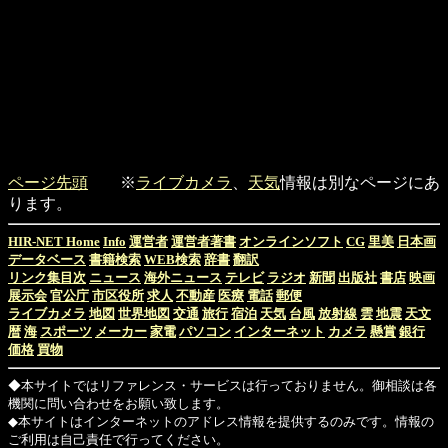
ページ先頭
※
ライブカメラ
、
天気
情報は別なページにあ
ります。
HIR-NET Home
Info
運営者
運営者著書
オンラインソフト
CG
里美
日本画
データベース
書籍検索
WEB検索
辞書
翻訳
リンク集目次
ニュース
海外ニュース
テレビ
ラジオ
新聞
出版社
書店
映画
展示会
官公庁
市区役所
求人
不動産
医療
電話
郵便
ライブカメラ
地図
世界地図
交通
旅行
宿泊
天気
台風
放射線
雲
地震
天文
暦
海
スポーツ
メーカー
家電
パソコン
インターネット
カメラ
懸賞
銀行
価格
買物
◆本サイトではリファレンス・サービスは行っておりません。御相談は各
機関に問い合わせをお願い致します。
◆本サイトはインターネットのアドレス情報を提供するのみです。情報の
ご利用は自己責任で行ってください。