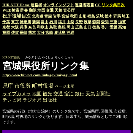
HIR-NET Home
運営者
オンラインソフト
運営者著書
CG
リンク集目次
WEB検索
辞書
翻訳
地図
交通
天気
官公庁
役所役場目次
北海道
青森
岩手
宮城
秋田
山形
福島
茨城
栃木
群馬
埼玉
千葉
東京
神奈川
新潟
富山
石川
福井
山梨
長野
岐阜
静岡
愛知
三重
滋賀
京都
大阪
兵庫
奈良
和歌山
鳥取
島根
岡山
広島
山口
徳島
香川
愛媛
高知
福岡
佐賀
長崎
熊本
大分
宮崎
鹿児島
沖縄
HIR-NET提供
みやぎ けん やくしょ りんく しゅう
宮城県役所リンク集
http://www.hir-net.com/link/gov/miyagi.html
県庁
市役所
町村役場
ページ末尾
ライブカメラ
地図
観光
交通
宿泊
銀行
天気
新聞社
テレビ局
ラジオ局
出版社
宮城県の行政（地方自治体）のリンク集です。宮城県庁, 区役所, 市役所,
町役場, 村役場のリンクがあります。日常生活、観光情報としてご利用頂
けます。