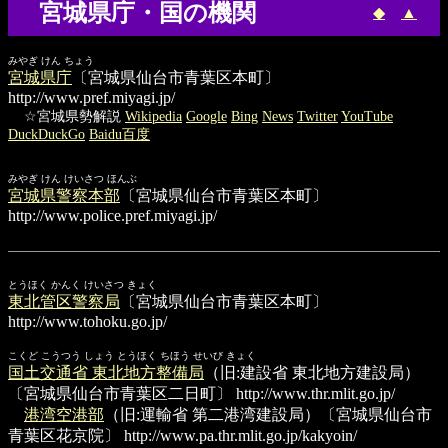
宮城県庁・国の機関
◆
▲
みやぎ けん ちょう
宮城県庁
〔宮城県仙台市青葉区本町〕
http://www.pref.miyagi.jp/
☆宮城県勢解説
Wikipedia
Google
Bing
News
Twitter
YouTube
DuckDuckGo
Baidu百度
みやぎ けん けいさつ ほんぶ
宮城県警察本部
〔宮城県仙台市青葉区本町〕
http://www.police.pref.miyagi.jp/
とうほく かんく けいさつ きょく
東北管区警察局
〔宮城県仙台市青葉区本町〕
http://www.tohoku.go.jp/
こくど こうつう しょう とうほく ちほう せいび きょく
国土交通省 東北地方整備局
（旧:建設省 東北地方建設局）
〔宮城県仙台市青葉区二日町〕
http://www.thr.mlit.go.jp/
港湾空港部
（旧:運輸省 第二港湾建設局）〔宮城県仙台市
青葉区花京院〕
http://www.pa.thr.mlit.go.jp/kakyoin/