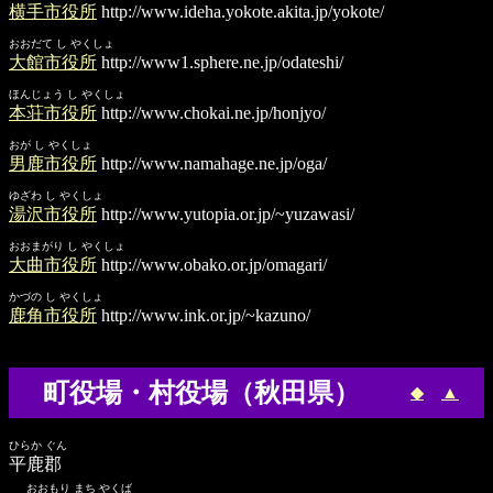
横手市役所
http://www.ideha.yokote.akita.jp/yokote/
おおだて し やくしょ
大館市役所
http://www1.sphere.ne.jp/odateshi/
ほんじょう し やくしょ
本荘市役所
http://www.chokai.ne.jp/honjyo/
おが し やくしょ
男鹿市役所
http://www.namahage.ne.jp/oga/
ゆざわ し やくしょ
湯沢市役所
http://www.yutopia.or.jp/~yuzawasi/
おおまがり し やくしょ
大曲市役所
http://www.obako.or.jp/omagari/
かづの し やくしょ
鹿角市役所
http://www.ink.or.jp/~kazuno/
町役場・村役場（秋田県）
◆
▲
ひらか ぐん
平鹿郡
おおもり まち やくば