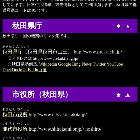
しています。日常生活情報、観光情報としてご利用頂けます。秋田県の都
道府県コードは 05 です。
秋田県庁
◆
▲
秋田県庁・国の機関のリンク集です。
あきた けん ちょう
秋田県庁
〔秋田県秋田市山王〕
http://www.pref.aichi.jp/
旧アドレスは http://www.pref.akita.lg.jp/
☆秋田県勢解説
Wikipedia
Google
Bing
News
Twitter
YouTube
DuckDuckGo
Baidu百度
市役所（秋田県）
◆
▲
あきた し やくしょ
秋田市役所
http://www.city.akita.akita.jp/
のしろ し やくしょ
能代市役所
http://www.shirakami.or.jp/~noshiro/
よこて し やくしょ