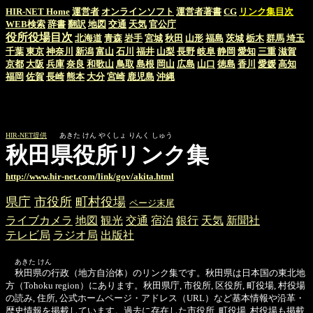
HIR-NET Home
運営者
オンラインソフト
運営者著書
CG
リンク集目次
WEB検索
辞書
翻訳
地図
交通
天気
官公庁
役所役場目次
北海道
青森
岩手
宮城
秋田
山形
福島
茨城
栃木
群馬
埼玉
千葉
東京
神奈川
新潟
富山
石川
福井
山梨
長野
岐阜
静岡
愛知
三重
滋賀
京都
大阪
兵庫
奈良
和歌山
鳥取
島根
岡山
広島
山口
徳島
香川
愛媛
高知
福岡
佐賀
長崎
熊本
大分
宮崎
鹿児島
沖縄
HIR-NET提供
あきた けん やくしょ りんく しゅう
秋田県役所リンク集
http://www.hir-net.com/link/gov/akita.html
県庁
市役所
町村役場
ページ末尾
ライブカメラ
地図
観光
交通
宿泊
銀行
天気
新聞社
テレビ局
ラジオ局
出版社
あきた けん
秋田県の行政（地方自治体）のリンク集です。秋田県は日本国の東北地
方（Tohoku region）にあります。秋田県庁, 市役所, 区役所, 町役場, 村役場
の読み, 住所, 公式ホームページ・アドレス（URL）など基本情報や沿革・
歴史情報を掲載しています。過去に存在した市役所, 町役場, 村役場も掲載