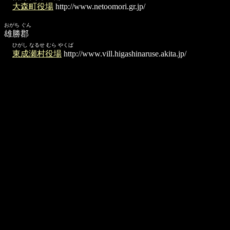
大森町役場
http://www.netoomori.gr.jp/
おがち ぐん
雄勝郡
ひがし なるせ むら やくば
東成瀬村役場
http://www.vill.higashinaruse.akita.jp/