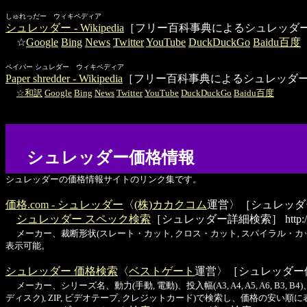
しゅれっだー ウィキペディア
シュレッダー - Wikipedia
［フリー百科事典によるシュレッダ
☆
Google
Bing
News
Twitter
YouTube
DuckDuckGo
Baidu百度
ペイパー シュレダー ウィキペディア
Paper shredder - Wikipedia
［フリー百科事典によるシュレッダ
☆和訳
Google
Bing
News
Twitter
YouTube
DuckDuckGo
Baidu百度
シュレッダー価格情報
シュレッダーの価格情報サイトのリンク集です。
価格.com - シュレッダー
〈
(株)カカクコム
運営〉［シュレッダ
シュレッダー スペック検索
［シュレッダー詳細検索］
http:
メーカー、裁断形状(スレート・カット, クロス・カット, スパイラル・
表示可能。
シュレッダー 価格検索
〈
ベストゲート
運営〉［シュレッダー
メーカー、シリーズ名、動力(手動, 電動)、投入幅(A3, A4, A5, A6, B3
ディスク), ZIP, ビデオテープ, クレジットカード)で検索し、価格の安い順