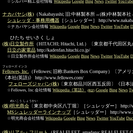
☆シルバー精工会社情報
Wikipedia
Google
Bing
News
Twitter
YouTub
ナカバヤシ(株)
（Nakabayashi; 旧:中林製本所→(株)
シュレッダ・事務用機器
［シュレッダー］
http://www.nakabay
☆ナカバヤシ会社情報
Wikipedia
Google
Bing
News
Twitter
YouTube
D
ひたち せいさく しょ
(株)日立製作所
（HITACHI; Hitachi, Ltd.）〔東京都千
日立の家電品
http://kadenfan.hitachi.co.jp/
☆日立製作所会社情報
Wikipedia
Google
Bing
News
Twitter
YouTube
D
フェローズ インコ
Fellowes, Inc.
（Fellowes; 旧称:Bankers Box C
《本社(英語)》
http://www.fellowes.com/
フェローズジャパン(株)
〔東京都品川区西五反田〕《日本法
☆Fellowes, Inc.会社情報
Wikipedia《英語》
Google
Bing
News
Tw
(和訳)
めいこう しょうかい
(株)明光商会
〔東京都中央区八丁堀〕［シュレッダー］
http:/
MSシュレッダーラインナップ
［シュレッダー］
http://www.m
☆明光商会会社情報
Wikipedia
Google
Bing
News
Twitter
YouTube
Du
(株)リアル・フリート
（REALFLEET, amadana; REALFL