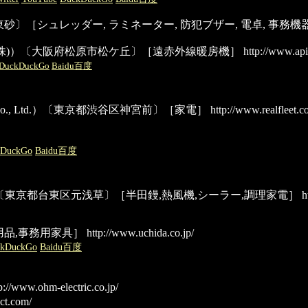
江東区東砂〕［シュレッダー, ラミネーター, 防犯ブザー, 電卓, 事務機
ルモ(株)）〔大阪府松原市松ケ丘〕［遠赤外線暖房機］
http://www.apix
DuckDuckGo
Baidu百度
T Co., Ltd.）〔東京都渋谷区神宮前〕［家電］
http://www.realfleet.co
kDuckGo
Baidu百度
.,LTD.）〔東京都台東区元浅草〕［半田鏝,熱風機,シーラー,調理家電］
ht
用品,事務用家具］
http://www.uchida.co.jp/
ckDuckGo
Baidu百度
p://www.ohm-electric.co.jp/
ct.com/