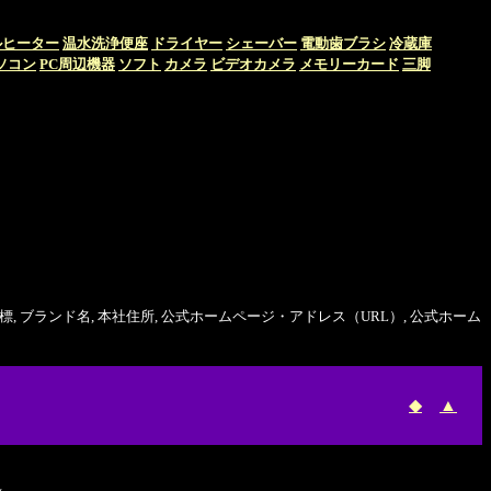
ルヒーター
温水洗浄便座
ドライヤー
シェーバー
電動歯ブラシ
冷蔵庫
ソコン
PC周辺機器
ソフト
カメラ
ビデオカメラ
メモリーカード
三脚
, ブランド名, 本社住所, 公式ホームページ・アドレス（URL）, 公式ホーム
◆
▲