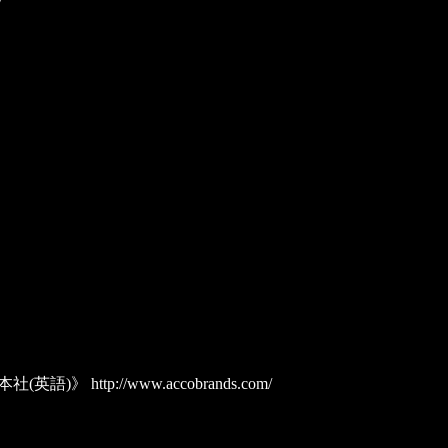
/
社(英語)》
http://www.accobrands.com/