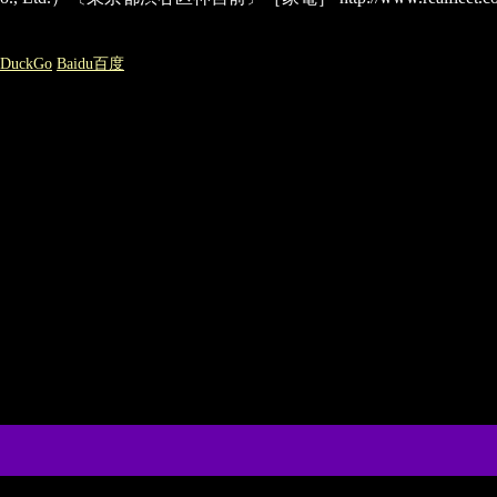
kDuckGo
Baidu百度