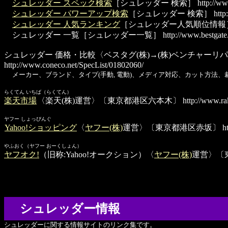
シュレッダー スペック検索
［シュレッダー 検索］
http://ww
シュレッダー パワーアップ検索
［シュレッダー 検索］
http:
シュレッダー 人気ランキング
［シュレッダー人気順位情報
シュレッダー 一覧
［シュレッダー一覧］
http://www.bestgate
シュレッダー 価格・比較
〈ベスタグ(株)→(株)ベンチャーリパ
http://www.coneco.net/SpecList/01802060/
メーカー、ブランド、タイプ(手動, 電動)、メディア対応、カット方法
らくてん いちば（らくてん）
楽天市場
〈楽天(株)運営〉〔東京都港区六本木〕
http://www.rak
ヤフー しょっぴんぐ
Yahoo!ショッピング
〈
ヤフー(株)
運営〉〔東京都港区赤坂〕
ht
やふおく（ヤフー おーくしょん）
ヤフオク!
（旧称:Yahoo!オークション）〈
ヤフー(株)
運営〉〔
シュレッダー情報
シュレッダーに関する情報サイトのリンク集です。