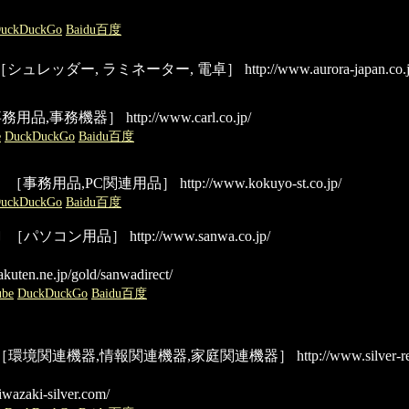
uckDuckGo
Baidu百度
シュレッダー, ラミネーター, 電卓］
http://www.aurora-japan.co.j
事務用品,事務機器］
http://www.carl.co.jp/
e
DuckDuckGo
Baidu百度
〕［事務用品,PC関連用品］
http://www.kokuyo-st.co.jp/
uckDuckGo
Baidu百度
田町〕［パソコン用品］
http://www.sanwa.co.jp/
kuten.ne.jp/gold/sanwadirect/
ube
DuckDuckGo
Baidu百度
合〕［環境関連機器,情報関連機器,家庭関連機器］
http://www.silver-re
wazaki-silver.com/