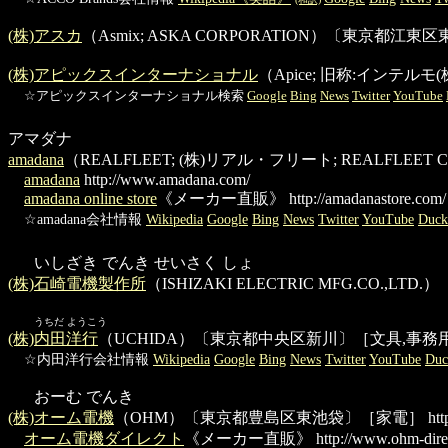
(株)アスカ
（Asmix; ASKA CORPORATION）〔東京都
(株)アピックスインターナショナル
（Apice; 旧称:インテ
☆アピックスインターナショナル検索
Google
Bing
News
Twitter
YouTube
アマダナ
amadana
（REALFLEET; (株)リアル・フリート; REALFLEE
amadana
http://www.amadana.com/
amadana online store
《メーカー直販》
http://amadanastore.com/
☆amadana会社情報
Wikipedia
Google
Bing
News
Twitter
YouTube
Duc
いしざき でんき せいさく しょ
(株)石崎電機製作所
（ISHIZAKI ELECTRIC MFG.CO
うちだ ようこう
(株)内田洋行
（UCHIDA）〔東京都中央区新川〕［文具,事務
☆内田洋行会社情報
Wikipedia
Google
Bing
News
Twitter
YouTube
Du
おーむ でんき
(株)オーム電機
（OHM）〔東京都豊島区東池袋〕［家電］
htt
オーム電機ダイレクト
《メーカー直販》
http://www.ohm-dire