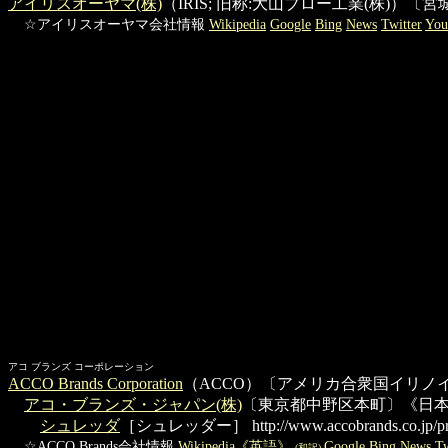
アイリスオーヤマ(株)
（IRIS; 旧称:大山ブロー工業(株)
☆アイリスオーヤマ会社情報
Wikipedia
Google
Bing
News
Twitter
You
アコ ブランズ コーポレーション
ACCO Brands Corporation
（ACCO）〔アメリカ合衆国イリノ
アコ・ブランズ・ジャパン(株)
〔東京都中野区本町〕《日本
シュレッダ
［シュレッダー］
http://www.accobrands.co.jp/pr
☆ACCO Brands会社情報
Wikipedia《英語》
Google
Bing
News
Tw
(和訳)