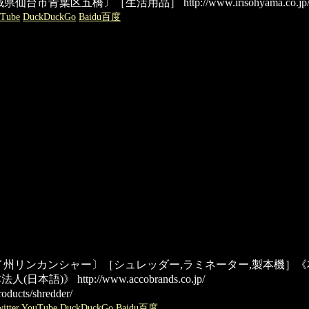
）〔宮城県仙台市青葉区五橋〕［生活用品］
http://www.irisohyama.co.jp
Tube
DuckDuckGo
Baidu百度
イ州リンカンシャー〕［シュレッダー,ラミネーター,製本機］《本
法人(日本語)》
http://www.accobrands.co.jp/
oducts/shredder/
itter
YouTube
DuckDuckGo
Baidu百度