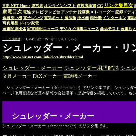
リンク集目次
HIR-NET Home
運営者
オンラインソフト
運営者著書
CG
家電目次
電池
テレビ
テレビ台
アンテナ
録画機
ICレコーダー
記録メディ
食器洗い機
電子レンジ
電気ポット
魔法瓶
浄水器
精米機
インターホン
電話
写真用品
ドイツ家電
家電関連団体
家電情報ニュース
デジカメ情報ニュース
商品テスト
家電店
HIR-NET提供
しゅれっだー めーかー りんく しゅう
シュレッダー・メーカー・リ
http://www.hir-net.com/link/elect/shredder.html
シュレッダー・メーカー
シュレッダー用語解説
シュ
文具メーカー
FAXメーカー
電話機メーカー
シュレッダー・メーカー（shredder maker）のリンク集です。シュレッ
ページ使用言語など基本情報や会社沿革・歴史情報を掲載しています。各
シュレッダー・メーカー
シュレッダー・メーカー（shredder maker）のリンク集です。