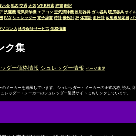
展示会
地図
交通
天気
WEB検索
辞書
翻訳
ア
洗濯機
電気掃除機
エアコン
空気清浄機
照明器具
ガス器具
暖房器具
オイ
機
FAX
シュレッダー
電子辞書
時計
歩数計
秤
体重計
血圧計
放射線測定器
パ
パソコン店
延長保証サービス
価格情報
ンク集
レッダー価格情報
シュレッダー情報
ページ末尾
ダーのメーカーを網羅しています。シュレッダー・メーカーの正式名称, 読み, 商標
シュレッダー・メーカーのシュレッダー製品サイトにもリンクしています。