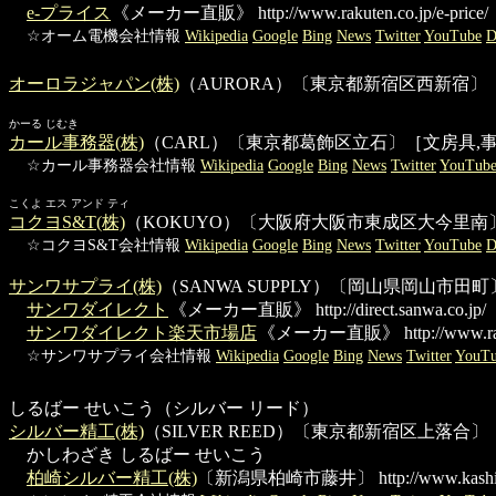
e-プライス
《メーカー直販》
http://www.rakuten.co.jp/e-price/
☆オーム電機会社情報
Wikipedia
Google
Bing
News
Twitter
YouTube
D
オーロラジャパン(株)
（AURORA）〔東京都新宿区西新宿〕［
かーる じむき
カール事務器(株)
（CARL）〔東京都葛飾区立石〕［文房具,
☆カール事務器会社情報
Wikipedia
Google
Bing
News
Twitter
YouTub
こくよ エス アンド ティ
コクヨS&T(株)
（KOKUYO）〔大阪府大阪市東成区大今里南
☆コクヨS&T会社情報
Wikipedia
Google
Bing
News
Twitter
YouTube
D
サンワサプライ(株)
（SANWA SUPPLY）〔岡山県岡山市
サンワダイレクト
《メーカー直販》
http://direct.sanwa.co.jp/
サンワダイレクト楽天市場店
《メーカー直販》
http://www.ra
☆サンワサプライ会社情報
Wikipedia
Google
Bing
News
Twitter
YouT
しるばー せいこう（シルバー リード）
シルバー精工(株)
（SILVER REED）〔東京都新宿区上落
かしわざき しるばー せいこう
柏崎シルバー精工(株)
〔新潟県柏崎市藤井〕
http://www.kashi