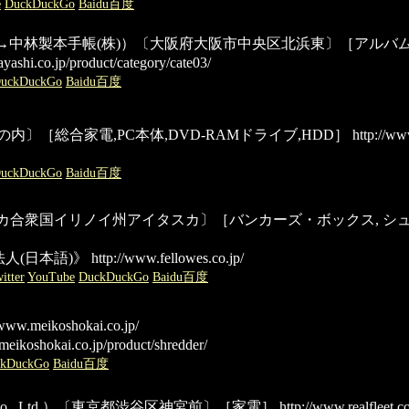
e
DuckDuckGo
Baidu百度
中林製本社→中林製本手帳(株)）〔大阪府大阪市中央区北浜東〕［アルバ
ashi.co.jp/product/category/cate03/
uckDuckGo
Baidu百度
代田区丸の内〕［総合家電,PC本体,DVD-RAMドライブ,HDD］
http://www
uckDuckGo
Baidu百度
ompany）〔アメリカ合衆国イリノイ州アイタスカ〕［バンカーズ・ボック
人(日本語)》
http://www.fellowes.co.jp/
itter
YouTube
DuckDuckGo
Baidu百度
/www.meikoshokai.co.jp/
eikoshokai.co.jp/product/shredder/
ckDuckGo
Baidu百度
EET Co., Ltd.）〔東京都渋谷区神宮前〕［家電］
http://www.realfleet.co