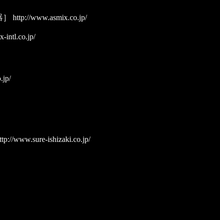
器］
http://www.asmix.co.jp/
-intl.co.jp/
.jp/
tp://www.sure-ishizaki.co.jp/