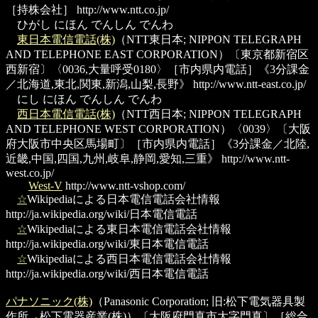
［持株会社］
http://www.ntt.co.jp/
ひがし にほん でんしん でんわ
東日本電信電話(株)
（NTT東日本; NIPPON TELEGRAPH
AND TELEPHONE EAST CORPORATION）〔東京都新宿区
西新宿〕〈0036,大量呼受0180〉［市内県内電話］《3分課金
／北海道,東北,関東,新潟,山梨,長野》
http://www.ntt-east.co.jp/
にし にほん でんしん でんわ
西日本電信電話(株)
（NTT西日本; NIPPON TELEGRAPH
AND TELEPHONE WEST CORPORATION）〈0039〉〔大阪
府大阪市中央区馬場町〕［市内県内電話］《3分課金／北陸,
近畿,中国,四国,九州,岐阜,静岡,愛知,三重》
http://www.ntt-
west.co.jp/
West-V
http://www.ntt-vshop.com/
☆
Wikipediaによる日本電信電話会社情報
http://ja.wikipedia.org/wiki/日本電信電話
☆
Wikipediaによる東日本電信電話会社情報
http://ja.wikipedia.org/wiki/東日本電信電話
☆
Wikipediaによる西日本電信電話会社情報
http://ja.wikipedia.org/wiki/西日本電信電話
パナソニック(株)
（Panasonic Corporation; 旧:松下電気器具製
作所→松下電器産業(株)）〔大阪府門真市大字門真〕［総合