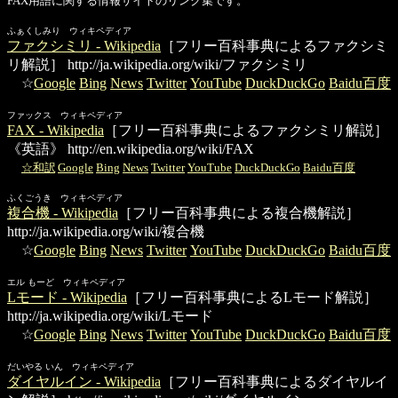
FAX用語に関する情報サイトのリンク集です。
ふぁくしみり ウィキペディア
ファクシミリ - Wikipedia
［フリー百科事典によるファクシミ
リ解説］
http://ja.wikipedia.org/wiki/ファクシミリ
☆
Google
Bing
News
Twitter
YouTube
DuckDuckGo
Baidu百度
ファックス ウィキペディア
FAX - Wikipedia
［フリー百科事典によるファクシミリ解説］
《英語》
http://en.wikipedia.org/wiki/FAX
☆和訳
Google
Bing
News
Twitter
YouTube
DuckDuckGo
Baidu百度
ふくごうき ウィキペディア
複合機 - Wikipedia
［フリー百科事典による複合機解説］
http://ja.wikipedia.org/wiki/複合機
☆
Google
Bing
News
Twitter
YouTube
DuckDuckGo
Baidu百度
エル もーど ウィキペディア
Lモード - Wikipedia
［フリー百科事典によるLモード解説］
http://ja.wikipedia.org/wiki/Lモード
☆
Google
Bing
News
Twitter
YouTube
DuckDuckGo
Baidu百度
だいやる いん ウィキペディア
ダイヤルイン - Wikipedia
［フリー百科事典によるダイヤルイ