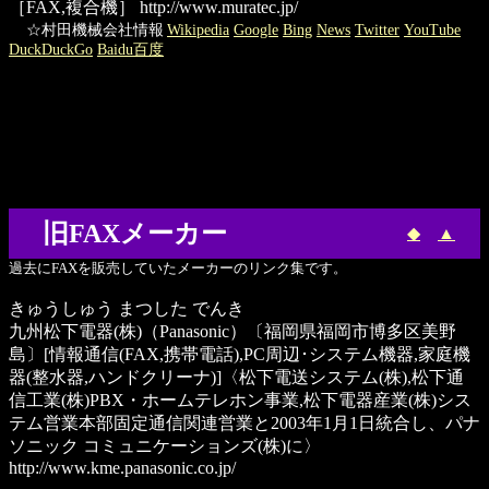
［FAX,複合機］
http://www.muratec.jp/
☆村田機械会社情報
Wikipedia
Google
Bing
News
Twitter
YouTube
DuckDuckGo
Baidu百度
旧FAXメーカー
◆
▲
過去にFAXを販売していたメーカーのリンク集です。
きゅうしゅう まつした でんき
九州松下電器(株)
（Panasonic）〔福岡県福岡市博多区美野
島〕[情報通信(FAX,携帯電話),PC周辺･システム機器,家庭機
器(整水器,ハンドクリーナ)]〈松下電送システム(株),松下通
信工業(株)PBX・ホームテレホン事業,松下電器産業(株)シス
テム営業本部固定通信関連営業と2003年1月1日統合し、パナ
ソニック コミュニケーションズ(株)に〉
http://www.kme.panasonic.co.jp/