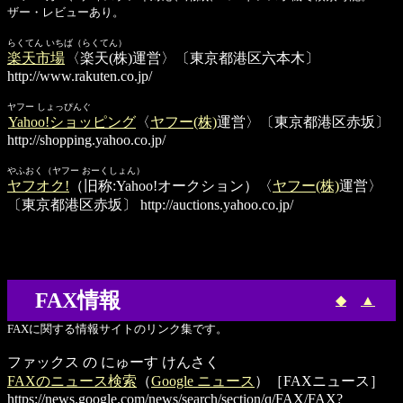
ザー・レビューあり。
らくてん いちば（らくてん）
楽天市場
〈楽天(株)運営〉〔東京都港区六本木〕
http://www.rakuten.co.jp/
ヤフー しょっぴんぐ
Yahoo!ショッピング
〈
ヤフー(株)
運営〉〔東京都港区赤坂〕
http://shopping.yahoo.co.jp/
やふおく（ヤフー おーくしょん）
ヤフオク!
（旧称:Yahoo!オークション）〈
ヤフー(株)
運営〉
〔東京都港区赤坂〕
http://auctions.yahoo.co.jp/
FAX情報
◆
▲
FAXに関する情報サイトのリンク集です。
ファックス の にゅーす けんさく
FAXのニュース検索
（
Google ニュース
）［FAXニュース］
https://news.google.com/news/search/section/q/FAX/FAX?