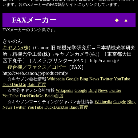
います。各FAXメーカーのFAX製品サイトにもリンクしています。
FAXメーカー
◆
▲
FAXメーカーのリンク集です。
きゃのん
キヤノン(株)
（Canon; 旧:精機光学研究所→日本精機光学研究
所→精機光学工業(株)→キヤノンカメラ(株)）〔東京都大田
区下丸子〕［カメラ,プリンター,FAX］
http://canon.jp/
複合機／ファクス／コピー
［FAX］
http://cweb.canon.jp/product/mfp/
☆キヤノン会社情報
Wikipedia
Google
Bing
News
Twitter
YouTube
DuckDuckGo
Baidu百度
☆大分キヤノン会社情報
Wikipedia
Google
Bing
News
Twitter
YouTube
DuckDuckGo
Baidu百度
☆キヤノンマーケティングジャパン会社情報
Wikipedia
Google
Bing
News
Twitter
YouTube
DuckDuckGo
Baidu百度