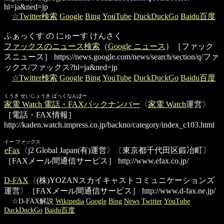
hl=ja&ned=jp
☆Twitter検索
Google
Bing
YouTube
DuckDuckGo
Baidu百度
ふぁっくす の にゅーす けんさく
ファックスのニュース検索
（
Google ニュース
）［ファック
スニュース］
https://news.google.com/news/search/section/q/ファ
ックス/ファックス?hl=ja&ned=jp
☆Twitter検索
Google
Bing
YouTube
DuckDuckGo
Baidu百度
くうき せいじょうき ばっくなんばー
家電 Watch 電話・FAXバックナンバー
〈
家電 Watch
運営〉
［電話・FAX情報］
http://kaden.watch.impress.co.jp/backno/category/index_c103.html
イー ファックス
eFax
〈j2 Global Japan(有)運営〉〔東京都千代田区鍛冶町〕
［FAXメール間通信サービス］
http://www.efax.co.jp/
D-FAX
〈(株)YOZANスカイキャストコミュニケーションズ
運営〉［FAXメール間通信サービス］
http://www.d-fax.ne.jp/
☆D-FAX解説
Wikipedia
Google
Bing
News
Twitter
YouTube
DuckDuckGo
Baidu百度