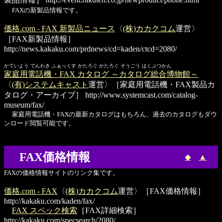
FAXの新製品情報です。
価格.com - FAX 新製品ニュース
〈
(株)カカクコム
運営〉
［FAX新製品情報］
http://news.kakaku.com/prdnews/cd=kaden/ctcd=2080/
かていよう でんわき ふぁっくす かたろぐ かたろぐ そうごう はくぶつかん
家庭用電話機・FAX カタログ ～カタログ総合博物館～
〈
(有)システムキャスト
運営〉［家庭用電話機・FAX製品カ
タログ・アーカイブ］
http://www.systemcast.com/catalog-
museum/fax/
家庭用電話機・FAXの最新カタログはもちろん、過去のカタログもダウ
ンロード閲覧可能です。
FAX価格情報
◆
▲
FAXの価格情報サイトのリンク集です。
価格.com - FAX
〈
(株)カカクコム
運営〉［FAX価格情報］
http://kakaku.com/kaden/fax/
FAX スペック検索
［FAX詳細検索］
http://kakaku.com/specsearch/2080/