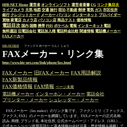
HIR-NET Home
運営者
オンラインソフト
運営者著書
CG
リンク集目次
ライブカメラ
天気
地図
交通
旅行
宿泊
不動産
郵便
電気
ガス
市区役所
銀行
クレジットカード
メーカー
パソコン
インターネット
プロバイダー
買物
家電店
カメラ店
パソコン店
商品テスト
価格情報
電話目次
国内
国際
携帯
PHS
ポケベル
電報
インターネット電話
無料通話
旧電話会社
電話加入権
電話料金比較
関連情報
電話機メーカー
FAXメーカー
HIR-NET提供
ファックス めーかー りんく しゅう
FAXメーカー・リンク集
http://www.hir-net.com/link/phone/fax.html
FAXメーカー
旧FAXメーカー
FAX用語解説
FAX新製品情報
FAX価格情報
FAX情報
ページ末尾
電話機メーカー
インターホン・メーカー
電話会社
プリンター・メーカー
シュレッダー・メーカー
FAXメーカー（fax maker）のリンク集です。ファクシミリ（ファックス,
ファクス, FAX）のメーカーを網羅しています。FAXメーカーの正式名称,
読み, 商標, ブランド名, 本社住所, 公式ホームページ・アドレス（URL）,
公式ホームページ使用言語など基本情報や会社沿革・歴史情報を掲載して