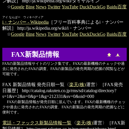
ン解説］
http://ja.wikipedia.org/wiki/ダイヤルイン
☆
Google
Bing
News
Twitter
YouTube
DuckDuckGo
Baidu百度
アイ なんばー ウィキペディア
i・ナンバー - Wikipedia
［フリー百科事典によるi・ナンバー
解説］
http://ja.wikipedia.org/wiki/i・ナンバー
☆
Google
Bing
News
Twitter
YouTube
DuckDuckGo
Baidu百度
FAX新製品情報
◆
▲
FAXの新製品情報サイトのリンク集です。FAXの最新機種のチェックや過
去に発売されたFAXの調査、FAXの新製品の発売周期の把握の閲覧などが
可能です。
FAX 新製品情報 発売日順一覧
〈
楽天(株)
運営〉［FAX発売
日履歴］
http://catalog.rakuten.co.jp/rms/sd/catalog/directory?
s=1&v=2&n=0&p=1&g=212331&sv=0&oid=000
FAXの新製品情報が発売日順に並んでいます。FAXの最新機種のチェッ
クや過去に発売されたFAXの調査、FAXの新製品の発売周期の把握などに
便利です。
電話・ファックス新製品情報一覧
〈
楽天(株)
運営〉［FAX新
製品情報］
http://event.rakuten.co.jp/newproduct/phone.html