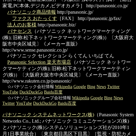
家電,PC本体,デジカメ,ビデオカメラ］
http://panasonic.co.jp/
パナソニック商品情報
http://panasonic.jp/
ファクス おたっくす
［FAX］
http://panasonic.jp/fax/
法人のお客様
http://panasonic.biz/
パナセンス
（パナソニック ネットワークマーケティング
(株); 旧称:松下ネットワークマーケティング(株)）〔大阪府大
阪市中央区城見〕《メーカー直販》
http://www.sense.panasonic.co.jp/
パナソニック セレクション らくてん いちば てん
Panasonic Selection 楽天市場店
（パナソニック ネットワー
クマーケティング(株); 旧称:松下ネットワークマーケティン
グ(株)）〔大阪府大阪市中央区城見〕《メーカー直販》
http://www.rakuten.co.jp/panasonic/
☆パナソニック会社情報
Wikipedia
Google
Bing
News
Twitter
YouTube
DuckDuckGo
Baidu百度
☆パナソニックグループ会社情報
Wikipedia
Google
Bing
News
Twitter
YouTube
DuckDuckGo
Baidu百度
パナソニック システムネットワークス(株)
（Panasonic System
Networks Co., Ltd.; パナソニック コミュニケーションズ(株)
とパナソニック(株)システムソリューションズ社が2010年1
月1日事業統合）〔東京都目黒区下目黒〕［監視・防犯カメ