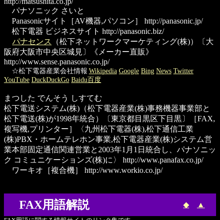
http://matsushita.co.jp/
パナソニック さいと
Panasonicサイト
［AV機器,パソコン］
http://panasonic.jp/
松下電器 ビジネスサイト
http://panasonic.biz/
パナセンス
（松下ネットワークマーケティング(株)）〔大
阪府大阪市中央区城見〕《メーカー直販》
http://www.sense.panasonic.co.jp/
☆松下電器産業会社情報
Wikipedia
Google
Bing
News
Twitter
YouTube
DuckDuckGo
Baidu百度
まつした でんそう しすてむ
松下電送システム(株)
（松下電器産業(株)事務機器事業部と
松下電送(株)が1998年統合）〔東京都目黒区下目黒〕［FAX,
複写機,プリンター］〈九州松下電器(株),松下通信工業
(株)PBX・ホームテレホン事業,松下電器産業(株)システム営
業本部固定通信関連営業と2003年1月1日統合し、パナソニッ
ク コミュニケーションズ(株)に〉
http://www.panafax.co.jp/
ワーキオ
［複合機］
http://www.workio.co.jp/
FAX用語解説
◆
▲