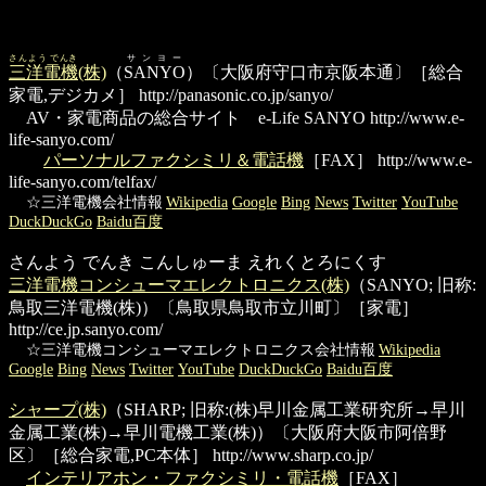
さんよう でんき
サンヨー
三洋電機
(株)
（
SANYO
）〔大阪府守口市京阪本通〕［総合
家電,デジカメ］
http://panasonic.co.jp/sanyo/
AV・家電商品の総合サイト e-Life SANYO
http://www.e-
life-sanyo.com/
パーソナルファクシミリ＆電話機
［FAX］
http://www.e-
life-sanyo.com/telfax/
☆三洋電機会社情報
Wikipedia
Google
Bing
News
Twitter
YouTube
DuckDuckGo
Baidu百度
さんよう でんき こんしゅーま えれくとろにくす
三洋電機コンシューマエレクトロニクス(株)
（SANYO; 旧称:
鳥取三洋電機(株)）〔鳥取県鳥取市立川町〕［家電］
http://ce.jp.sanyo.com/
☆三洋電機コンシューマエレクトロニクス会社情報
Wikipedia
Google
Bing
News
Twitter
YouTube
DuckDuckGo
Baidu百度
シャープ(株)
（SHARP; 旧称:(株)早川金属工業研究所→早川
金属工業(株)→早川電機工業(株)）〔大阪府大阪市阿倍野
区〕［総合家電,PC本体］
http://www.sharp.co.jp/
インテリアホン・ファクシミリ・電話機
［FAX］