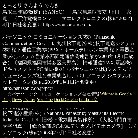
とっとり さんよう でんき
鳥取三洋電機(株)
（SANYO）〔鳥取県鳥取市立川町〕［家
電］〈三洋電機コンシューマエレクトロニクス(株)に2008年
4月1日社名変更〉
http://www.torisan.co.jp/
パナソニック コミュニケーションズ(株)
（Panasonic
Communications Co., Ltd.; 九州松下電器(株),松下電送システム
(株),松下通信工業(株)PBX・ホームテレホン事業,松下電器産
業(株)システム営業本部固定通信関連営業が2003年1月1日統
合）〔福岡県福岡市博多区美野島〕[情報通信(FAX,電話機),
ドキュメント・PC周辺機器]〈パナソニック(株)システムソ
リューションズ社と事業統合し、パナソニック システムネ
ットワークス(株)に2010年1月1日社名変更〉
http://panasonic.co.jp/pcc/
☆パナソニック コミュニケーションズ会社情報
Wikipedia
Google
Bing
News
Twitter
YouTube
DuckDuckGo
Baidu百度
まつした でんき さんぎょう
ナショナル
パナソニック
松下電器産業
(株)
（
National
,
Panasonic
; Matsushita Electric
Industrial Co., Ltd.; 旧:松下電気器具製作所）〔大阪府門真市
大字門真〕［総合家電,PC本体,デジカメ,ビデオカメラ］〈パ
ナソニック(株)に2008年10月1日社名変更〉