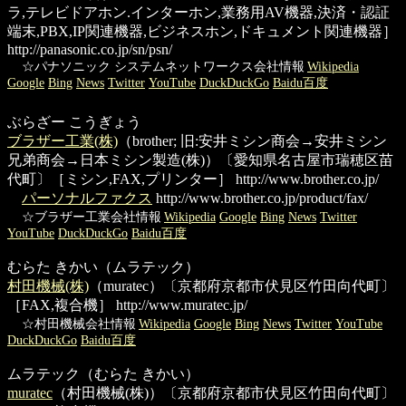
ラ,テレビドアホン.インターホン,業務用AV機器,決済・認証
端末,PBX,IP関連機器,ビジネスホン,ドキュメント関連機器］
http://panasonic.co.jp/sn/psn/
☆パナソニック システムネットワークス会社情報
Wikipedia
Google
Bing
News
Twitter
YouTube
DuckDuckGo
Baidu百度
ぶらざー こうぎょう
ブラザー工業(株)
（brother; 旧:安井ミシン商会→安井ミシン
兄弟商会→日本ミシン製造(株)）〔愛知県名古屋市瑞穂区苗
代町〕［ミシン,FAX,プリンター］
http://www.brother.co.jp/
パーソナルファクス
http://www.brother.co.jp/product/fax/
☆ブラザー工業会社情報
Wikipedia
Google
Bing
News
Twitter
YouTube
DuckDuckGo
Baidu百度
むらた きかい（ムラテック）
村田機械(株)
（muratec）〔京都府京都市伏見区竹田向代町〕
［FAX,複合機］
http://www.muratec.jp/
☆村田機械会社情報
Wikipedia
Google
Bing
News
Twitter
YouTube
DuckDuckGo
Baidu百度
ムラテック（むらた きかい）
muratec
（村田機械(株)）〔京都府京都市伏見区竹田向代町〕