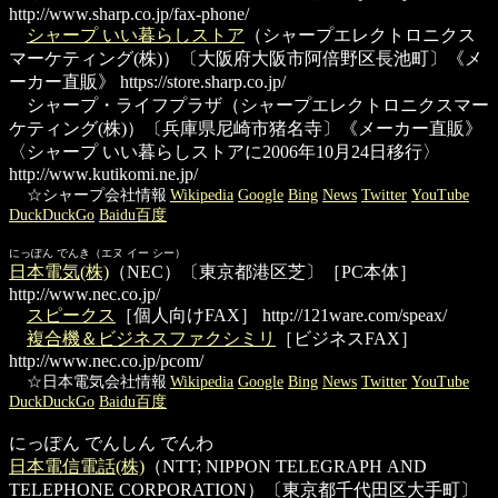
http://www.sharp.co.jp/fax-phone/
シャープ いい暮らしストア
（シャープエレクトロニクス
マーケティング(株)）〔大阪府大阪市阿倍野区長池町〕《メ
ーカー直販》
https://store.sharp.co.jp/
シャープ・ライフプラザ
（シャープエレクトロニクスマー
ケティング(株)）〔兵庫県尼崎市猪名寺〕《メーカー直販》
〈シャープ いい暮らしストアに2006年10月24日移行〉
http://www.kutikomi.ne.jp/
☆シャープ会社情報
Wikipedia
Google
Bing
News
Twitter
YouTube
DuckDuckGo
Baidu百度
にっぽん でんき（エヌ イー シー）
日本電気(株)
（NEC）〔東京都港区芝〕［PC本体］
http://www.nec.co.jp/
スピークス
［個人向けFAX］
http://121ware.com/speax/
複合機＆ビジネスファクシミリ
［ビジネスFAX］
http://www.nec.co.jp/pcom/
☆日本電気会社情報
Wikipedia
Google
Bing
News
Twitter
YouTube
DuckDuckGo
Baidu百度
にっぽん でんしん でんわ
日本電信電話(株)
（NTT; NIPPON TELEGRAPH AND
TELEPHONE CORPORATION）〔東京都千代田区大手町〕