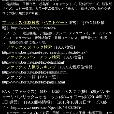
電話機能、子機台数、感熱紙、スキャナタイプ、記録紙サイズ、読取紙
サイズ、コピー機能、カラーFAX機能などで検索し、価格の安い順やクチ
コミの多い順に表示可能。
ファックス 価格検索
〈
ベストゲート
運営〉［FAX価格情
報］
http://www.bestgate.net/fax/
メーカー、電話機能、子機台数、ナンバーディスプレイ、ネームディス
プレイ、カラーFAX、普通紙印字、親機コードレス、留守録などで検索
し、価格の安い順に表示可能。
ファックス スペック検索
［FAX 検索］
http://www.bestgate.net/spec_search.php?textid=fax"
ファックス パワーアップ検索
［FAX 検索］
http://www.bestgate.net/fax/detail.html"
ファックス 人気ランキング
［FAX人気順位情報］
http://www.bestgate.net/fax/ranking.html
ファックス 一覧
［FAX一覧］
http://www.bestgate.net/fax/page1.html
FAX（ファックス） 価格・比較
〈ベスタグ(株)→(株)ベンチ
ャーリパブリック→オセニック(株)→ヤフー(株)(2014年12月
1日)運営〉［FAX価格情報］〈2015年10月31日サービス終
了〉
http://www.coneco.net/SpecList/01802045/
メーカー、ディスプレイ対応、用紙、コードレス子機で検索可能。ユー