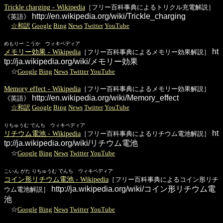
Trickle charging - Wikipedia
［フリー百科事典によるトリクル充電解説］
http://en.wikipedia.org/wiki/Trickle_charging
《英語》
☆和訳
Google
Bing
News
Twitter
YouTube
めもりー こうか ウィキペディア
ht
メモリー効果 - Wikipedia
［フリー百科事典によるメモリー効果解説］
tp://ja.wikipedia.org/wiki/メモリー効果
☆
Google
Bing
News
Twitter
YouTube
Memory effect - Wikipedia
［フリー百科事典によるメモリー効果解説］
http://en.wikipedia.org/wiki/Memory_effect
《英語》
☆和訳
Google
Bing
News
Twitter
YouTube
りちゅうむ でんち ウィキペディア
ht
リチウム電池 - Wikipedia
［フリー百科事典によるリチウム電池解説］
tp://ja.wikipedia.org/wiki/リチウム電池
☆
Google
Bing
News
Twitter
YouTube
こいん がた りちゅうむ でんち ウィキペディア
コイン形リチウム電池 - Wikipedia
［フリー百科事典によるコイン形リチ
http://ja.wikipedia.org/wiki/コイン形リチウム電
ウム電池解説］
池
☆
Google
Bing
News
Twitter
YouTube