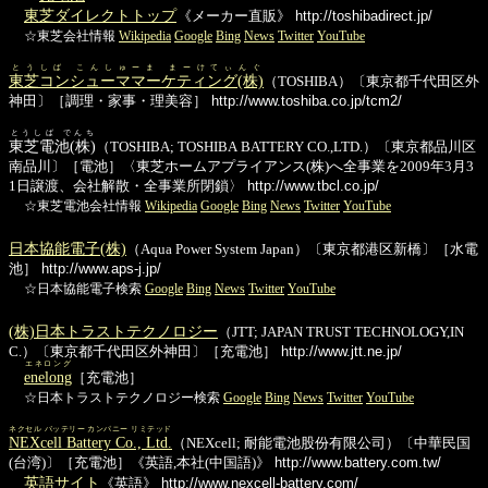
東芝ダイレクトトップ
《メーカー直販》
http://toshibadirect.jp/
☆東芝会社情報
Wikipedia
Google
Bing
News
Twitter
YouTube
とうしば こんしゅーま まーけてぃんぐ
東芝コンシューママーケティング(株)
（TOSHIBA）〔東京都千代田区外
神田〕［調理・家事・理美容］
http://www.toshiba.co.jp/tcm2/
とうしば でんち
東芝電池(株)
（TOSHIBA; TOSHIBA BATTERY CO.,LTD.）〔東京都品川区
南品川〕［電池］〈東芝ホームアプライアンス(株)へ全事業を2009年3月3
1日譲渡、会社解散・全事業所閉鎖〉
http://www.tbcl.co.jp/
☆東芝電池会社情報
Wikipedia
Google
Bing
News
Twitter
YouTube
日本協能電子(株)
（Aqua Power System Japan）〔東京都港区新橋〕［水電
池］
http://www.aps-j.jp/
☆日本協能電子検索
Google
Bing
News
Twitter
YouTube
(株)日本トラストテクノロジー
（JTT; JAPAN TRUST TECHNOLOGY,IN
C.）〔東京都千代田区外神田〕［充電池］
http://www.jtt.ne.jp/
エネロング
enelong
［充電池］
☆日本トラストテクノロジー検索
Google
Bing
News
Twitter
YouTube
ネクセル バッテリー カンパニー リミテッド
NEXcell Battery Co., Ltd.
（NEXcell; 耐能電池股份有限公司）〔中華民国
(台湾)〕［充電池］《英語,本社(中国語)》
http://www.battery.com.tw/
英語サイト
《英語》
http://www.nexcell-battery.com/