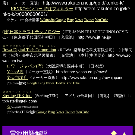
http://www.rakuten.ne.jp/gold/kenko-k/
店）［メーカー直販］
http://item.rakuten.co.jp/ke
KENKOケンコー 特注フィルター
nko-k/c/0000000601/
☆ケンコー会社情報
Wikipedia
Google
Bing
News
Twitter
YouTube
(株)日本トラストテクノロジー
（JTT; JAPAN TRUST TECHNOLOGY,IN
C.）〔東京都千代田区外神田〕［充電池］
http://www.jtt.ne.jp/
ロワ デジタル テック コーポレーション
Rowa Digital Tech Corporation
（ROWA; 樂華數位科技有限公司）〔中華民
國（台湾）臺中市北區民權路〕［充電池］《本社(中国語)》
http://www.ro
wa.com.tw/
ロワ・ジャパン(有)
〔大阪府堺市深井中町〕《日本語》
Yahoo!店
《メーカー直販》
http://store.yahoo.co.jp/rowa/
楽天市場店
《メーカー直販》
http://www.rakuten.co.jp/rowajapan/
☆Rowa検索
Google
Bing
News
Twitter
YouTube
スタリーング テック
SterlingTEK Inc.
（SterlingTEK）〔アメリカ合衆国〕［電池］《英語》
ht
tp://sterlingtek.com/
☆
Google翻訳で英語を日本語訳
☆SterlingTEK検索
Google
Bing
News
Twitter
YouTube
電池用語解説
◆
▲