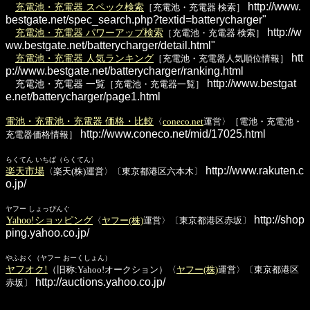
http://www.
充電池・充電器 スペック検索
［充電池・充電器 検索］
bestgate.net/spec_search.php?textid=batterycharger"
http://w
充電池・充電器 パワーアップ検索
［充電池・充電器 検索］
ww.bestgate.net/batterycharger/detail.html"
htt
充電池・充電器 人気ランキング
［充電池・充電器人気順位情報］
p://www.bestgate.net/batterycharger/ranking.html
http://www.bestgat
充電池・充電器 一覧
［充電池・充電器一覧］
e.net/batterycharger/page1.html
電池・充電池・充電器 価格・比較
〈
coneco.net
運営〉［電池・充電池・
http://www.coneco.net/mid/17025.html
充電器価格情報］
らくてん いちば（らくてん）
http://www.rakuten.c
楽天市場
〈楽天(株)運営〉〔東京都港区六本木〕
o.jp/
ヤフー しょっぴんぐ
http://shop
Yahoo!ショッピング
〈
ヤフー(株)
運営〉〔東京都港区赤坂〕
ping.yahoo.co.jp/
やふおく（ヤフー おーくしょん）
ヤフオク!
（旧称:Yahoo!オークション）〈
ヤフー(株)
運営〉〔東京都港区
http://auctions.yahoo.co.jp/
赤坂〕