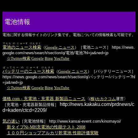
電池情報
電池に関する情報サイトのリンク集です。電池についての情報検索も可能です。
でんち の にゅーす けんさく
電池のニュース検索
（
Google ニュース
）［電池ニュース］
https://news.
google.com/news/search/section/q/電池/電池?hl=ja&ned=jp
☆Twitter検索
Google
Bing
YouTube
ばってりー の にゅーす けんさく
バッテリーのニュース検索
（
Google ニュース
）［バッテリーニュース］
https://news.google.com/news/search/section/q/バッテリー/バッテリー?hl
=ja&ned=jp
☆Twitter検索
Google
Bing
YouTube
価格.com - 充電池・充電器 新製品ニュース
〈
(株)カカクコム
運営〉
http://news.kakaku.com/prdnews/c
［充電池・充電器新製品情報］
d=kaden/ctcd=2209/
気の迷い
［充電池情報］
http://www.kansai-event.com/kinomayoi/
新タイプNi-MH充電池の性能テスト 2008
１００円ショップアルカリ乾電池 性能評価実験