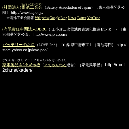
でんち こうぎょう かい
(社団法人)
電池工業会
（Battery Association of Japan）〔東京都港区芝公
園〕
http://www.baj.or.jp/
☆電池工業会情報
Wikipedia
Google
Bing
News
Twitter
YouTube
(有限責任中間法人)JBRC
（旧:小形二次電池再資源化推進センター）〔東
京都港区芝公園〕
http://www.jbrc.com/
バッテリーのネロ
（LOVE-Pod）〔山梨県甲府市宝〕［電池専門］
http://
store.yahoo.co.jp/love-pod/
かでん せいひん アット にちゃんねる けいじばん
http://mint.
家電製品＠2ch掲示板
〈
２ちゃんねる
運営〉［家電掲示板］
2ch.net/kaden/