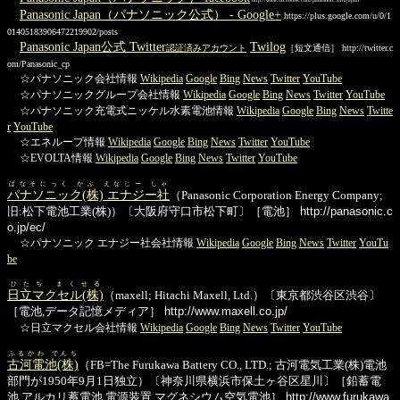
Panasonic Japan（パナソニック公式） - Google+
https://plus.google.com/u/0/1
01405183906472219902/posts
Panasonic Japan公式 Twitter
Twilog
認証済みアカウント
［短文通信］ http://twitter.c
om/Panasonic_cp
☆パナソニック会社情報
Wikipedia
Google
Bing
News
Twitter
YouTube
☆パナソニックグループ会社情報
Wikipedia
Google
Bing
News
Twitter
YouTube
☆パナソニック充電式ニッケル水素電池情報
Wikipedia
Google
Bing
News
Twitte
r
YouTube
☆エネループ情報
Wikipedia
Google
Bing
News
Twitter
YouTube
☆EVOLTA情報
Wikipedia
Google
Bing
News
Twitter
YouTube
ぱなそにっく かぶ えなじー しゃ
パナソニック(株) エナジー社
（Panasonic Corporation Energy Company;
旧:松下電池工業(株)）〔大阪府守口市松下町〕［電池］
http://panasonic.c
o.jp/ec/
☆パナソニック エナジー社会社情報
Wikipedia
Google
Bing
News
Twitter
YouTu
be
ひたち まくせる
日立マクセル(株)
（maxell; Hitachi Maxell, Ltd.）〔東京都渋谷区渋谷〕
［電池,データ記憶メディア］
http://www.maxell.co.jp/
☆日立マクセル会社情報
Wikipedia
Google
Bing
News
Twitter
YouTube
ふるかわ でんち
古河電池(株)
（FB=The Furukawa Battery CO., LTD.; 古河電気工業(株)電池
部門が1950年9月1日独立）〔神奈川県横浜市保土ヶ谷区星川〕［鉛蓄電
池,アルカリ蓄電池,電源装置,マグネシウム空気電池］
http://www.furukawa