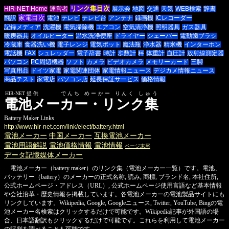
リンク集目次
HIR-NET Home
運営者
展示会
地図
交通
天気
WEB検索
辞書
家電目次
翻訳
電池
テレビ
テレビ台
アンテナ
録画機
ICレコーダー
記録メディア
洗濯機
電気掃除機
エアコン
空気清浄機
照明器具
ガス器具
暖房器具
オイルヒーター
温水洗浄便座
ドライヤー
シェーバー
電動歯ブラシ
冷蔵庫
食器洗い機
電子レンジ
電気ポット
魔法瓶
浄水器
精米機
インターホン
電話機
FAX
シュレッダー
電子辞書
時計
歩数計
秤
体重計
血圧計
放射線測定器
パソコン
PC周辺機器
ソフト
カメラ
ビデオカメラ
メモリーカード
三脚
写真用品
ドイツ家電
家電関連団体
家電情報ニュース
デジカメ情報ニュース
商品テスト
家電店
パソコン店
延長保証サービス
価格情報
HIR-NET提供 でんち めーかー りんく しゅう
電池メーカー・リンク集
Battery Maker Links
http://www.hir-net.com/link/elect/battery.html
電池メーカー
中国メーカー
互換電池メーカー
電池用語解説
電池価格情報
電池情報
ページ末尾
データ記憶媒体メーカー
電池メーカー（battery maker）のリンク集（電池メーカー一覧）です。電池、
バッテリー（battery）のメーカーの正式名称, 読み, 商標, ブランド名, 本社住所,
公式ホームページ・アドレス（URL）, 公式ホームページ使用言語など基本情報
や会社沿革・歴史情報を掲載しています。各電池メーカーの電池製品サイトにも
リンクしています。Wikipedia, Google, Googleニュース, Twitter, YouTube, Bing
の電
池メーカー名検索はクリックするだけで可能です。Wikipedia記事が外国語の場
合、日本語翻訳もクリックするだけで可能です。これらを利用して電池メーカー
の評判を調べることも可能です。