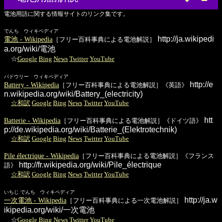
電池用語に関する情報サイトのリンク集です。
でんち ウィキペディア
http://ja.wikipedi
電池 - Wikipedia
［フリー百科事典による電池解説］
a.org/wiki/電池
☆
Google
Bing
News
Twitter
YouTube
バドウリー ウィキペディア
http://e
Battery - Wikipedia
［フリー百科事典による電池解説］《英語》
n.wikipedia.org/wiki/Battery_(electricity)
☆和訳
Google
Bing
News
Twitter
YouTube
htt
Batterie - Wikipedia
［フリー百科事典による電池解説］《ドイツ語》
p://de.wikipedia.org/wiki/Batterie_(Elektrotechnik)
☆和訳
Google
Bing
News
Twitter
YouTube
Pile électrique - Wikipedia
［フリー百科事典による電池解説］《フランス
http://fr.wikipedia.org/wiki/Pile_électrique
語》
☆和訳
Google
Bing
News
Twitter
YouTube
いちじ でんち ウィキペディア
http://ja.w
一次電池 - Wikipedia
［フリー百科事典による一次電池解説］
ikipedia.org/wiki/一次電池
☆
Google
Bing
News
Twitter
YouTube