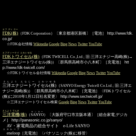
エフ ディ ケー
FDK(株)
（FDK Corporation）〔東京都港区新橋〕［電池］
http://www.fdk.
co.jp/
☆FDK会社情報
Wikipedia
Google
Bing
News
Twitter
YouTube
エフディーケイ とわいせる
FDKトワイセル
(株)
（FDK TWICELL Co.,Ltd.; 旧:三洋エナジー高崎(株)→
三洋エナジートワイセル(株)）〔群馬県高崎市小八木町〕［充電池］
htt
p://www.fdk-twicell.com/
☆FDKトワイセル会社情報
Wikipedia
Google
Bing
News
Twitter
YouTube
さんよう えなじー とわいせる
三洋エナジートワイセル(株)
（SANYO Energy Twicell Co.Ltd.; 旧:三洋エ
ナジー高崎(株)）〔群馬県高崎市小八木町〕［充電池］〈FDKトワイセル
(株)に2010年1月12日社名変更〉
http://www.sectwicell.jp/
☆三洋エナジートワイセル検索
Google
Bing
News
Twitter
YouTube
さんよう でんき
サンヨー
三洋電機
(株)
（
SANYO
）〔大阪府守口市京阪本通〕［総合家電,デジカ
メ］
http://panasonic.co.jp/sanyo/
AV・家電商品の総合サイト e-Life SANYO
エネループ
eneloop
［充電池］〈パナソニック(株)に移管〉