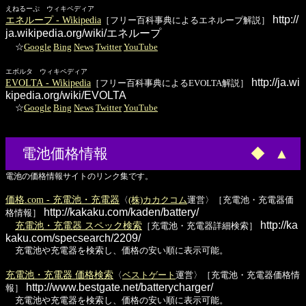
えねるーぷ ウィキペディア
http://
エネループ - Wikipedia
［フリー百科事典によるエネループ解説］
ja.wikipedia.org/wiki/エネループ
☆
Google
Bing
News
Twitter
YouTube
エボルタ ウィキペディア
http://ja.wi
EVOLTA - Wikipedia
［フリー百科事典によるEVOLTA解説］
kipedia.org/wiki/EVOLTA
☆
Google
Bing
News
Twitter
YouTube
電池価格情報
◆
▲
電池の価格情報サイトのリンク集です。
価格.com - 充電池・充電器
〈
(株)カカクコム
運営〉［充電池・充電器価
http://kakaku.com/kaden/battery/
格情報］
http://ka
充電池・充電器 スペック検索
［充電池・充電器詳細検索］
kaku.com/specsearch/2209/
充電池や充電器を検索し、価格の安い順に表示可能。
充電池・充電器 価格検索
〈
ベストゲート
運営〉［充電池・充電器価格情
http://www.bestgate.net/batterycharger/
報］
充電池や充電器を検索し、価格の安い順に表示可能。