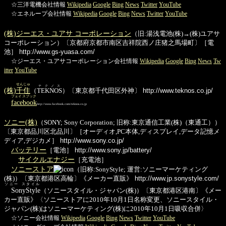
☆三洋電機会社情報
Wikipedia
Google
Bing
News
Twitter
YouTube
☆エネループ会社情報
Wikipedia
Google
Bing
News
Twitter
YouTube
(株)ジーエス・ユアサ コーポレーション
（旧:湯浅電池(株)→(株)ユアサ
コーポレーション）〔京都府京都市南区吉祥院西ノ庄猪之馬場町〕［電
池］
http://www.gs-yuasa.com/
☆ジーエス・ユアサコーポレーション会社情報
Wikipedia
Google
Bing
News
Tw
itter
YouTube
せんじゅ
テクノス
(株)
千住
（
TEKNOS
）〔東京都千代田区外神〕
http://www.teknos.co.jp/
フェイスブック
facebook
http://www.facebook.com/teknos.co.jp
ソニー(株)
（SONY; Sony Corporation; 旧称:東京通信工業(株)（東通工））
〔東京都品川区北品川〕［オーディオ,PC本体,ディスプレイ,データ記憶メ
ディア,デジカメ］
http://www.sony.co.jp/
バッテリー
［電池］
http://www.sony.jp/battery/
サイクルエナジー
［充電池］
ソニーストア
（旧称:SonyStyle; 運営:ソニーマーケティング
(株)）〔東京都港区高輪〕《メーカー直販》
http://www.jp.sonystyle.com/
ソニー スタイル
SonyStyle
（ソニースタイル・ジャパン(株)）〔東京都港区港南〕《メー
カー直販》〈ソニーストアに2010年10月1日名称変更、ソニースタイル・
ジャパン(株)はソニーマーケティング(株)に2010年10月1日吸収合併〉
☆ソニー会社情報
Wikipedia
Google
Bing
News
Twitter
YouTube