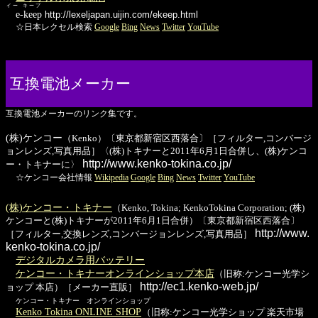
イー キープ
e-keep
http://lexeljapan.uijin.com/ekeep.html
☆日本レクセル検索
Google
Bing
News
Twitter
YouTube
互換電池メーカー
互換電池メーカーのリンク集です。
(株)ケンコー
（Kenko）〔東京都新宿区西落合〕［フィルター,コンバージ
ョンレンズ,写真用品］〈(株)トキナーと2011年6月1日合併し、(株)ケンコ
http://www.kenko-tokina.co.jp/
ー・トキナーに〉
☆ケンコー会社情報
Wikipedia
Google
Bing
News
Twitter
YouTube
(株)ケンコー・トキナー
（Kenko, Tokina; KenkoTokina Corporation; (株)
ケンコーと(株)トキナーが2011年6月1日合併）〔東京都新宿区西落合〕
http://www.
［フィルター,交換レンズ,コンバージョンレンズ,写真用品］
kenko-tokina.co.jp/
デジタルカメラ用バッテリー
ケンコー・トキナーオンラインショップ本店
（旧称:ケンコー光学シ
http://ec1.kenko-web.jp/
ョップ 本店）［メーカー直販］
ケンコー・トキナー オンラインショップ
Kenko Tokina ONLINE SHOP
（旧称:ケンコー光学ショップ 楽天市場