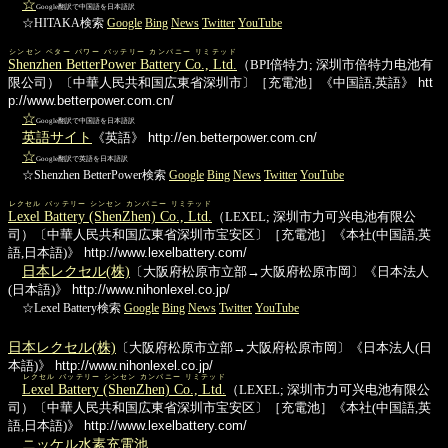
☆
Google翻訳で中国語を日本語訳
☆HITAKA検索
Google
Bing
News
Twitter
YouTube
シンセン ベター パワー バッテリー カンパニー リミテッド
Shenzhen BetterPower Battery Co., Ltd.
（BPI倍特力; 深圳市倍特力电池有
限公司）〔中華人民共和国広東省深圳市〕［充電池］《中国語,英語》
htt
p://www.betterpower.com.cn/
☆
Google翻訳で中国語を日本語訳
英語サイト
《英語》
http://en.betterpower.com.cn/
☆
Google翻訳で英語を日本語訳
☆Shenzhen BetterPower検索
Google
Bing
News
Twitter
YouTube
レクセル バッテリー シンセン カンパニー リミテッド
Lexel Battery (ShenZhen) Co., Ltd.
（LEXEL; 深圳市力可兴电池有限公
司）〔中華人民共和国広東省深圳市宝安区〕［充電池］《本社(中国語,英
語,日本語)》
http://www.lexelbattery.com/
日本レクセル(株)
〔大阪府松原市立部→大阪府松原市岡〕《日本法人
(日本語)》
http://www.nihonlexel.co.jp/
☆Lexel Battery検索
Google
Bing
News
Twitter
YouTube
日本レクセル(株)
〔大阪府松原市立部→大阪府松原市岡〕《日本法人(日
本語)》
http://www.nihonlexel.co.jp/
レクセル バッテリー シンセン カンパニー リミテッド
Lexel Battery (ShenZhen) Co., Ltd.
（LEXEL; 深圳市力可兴电池有限公
司）〔中華人民共和国広東省深圳市宝安区〕［充電池］《本社(中国語,英
語,日本語)》
http://www.lexelbattery.com/
ニッケル水素充電池