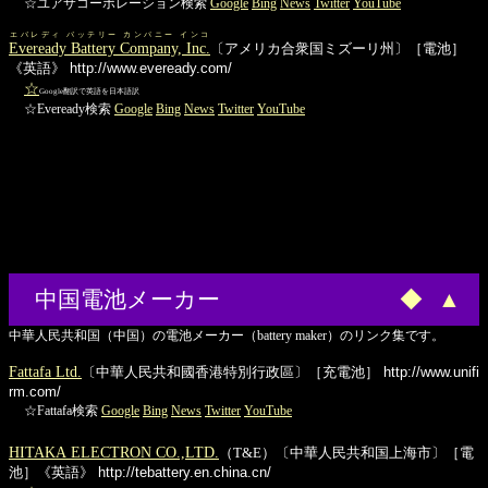
☆ユアサコーポレーション検索
Google
Bing
News
Twitter
YouTube
エバレディ バッテリー カンパニー インコ
Eveready Battery Company, Inc.
〔アメリカ合衆国ミズーリ州〕［電池］
《英語》
http://www.eveready.com/
☆
Google翻訳で英語を日本語訳
☆Eveready検索
Google
Bing
News
Twitter
YouTube
中国電池メーカー
◆
▲
中華人民共和国（中国）の電池メーカー（battery maker）のリンク集です。
Fattafa Ltd.
〔中華人民共和國香港特別行政區〕［充電池］
http://www.unifi
rm.com/
☆Fattafa検索
Google
Bing
News
Twitter
YouTube
HITAKA ELECTRON CO.,LTD.
（T&E）〔中華人民共和国上海市〕［電
池］《英語》
http://tebattery.en.china.cn/