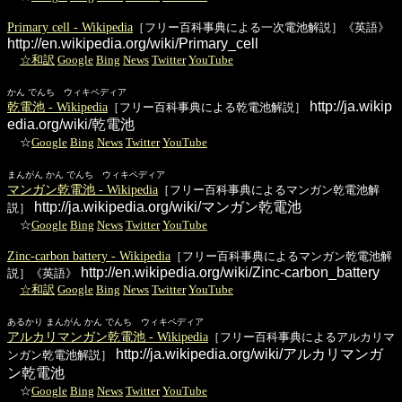
Primary cell - Wikipedia
［フリー百科事典による一次電池解説］《英語》
http://en.wikipedia.org/wiki/Primary_cell
☆和訳
Google
Bing
News
Twitter
YouTube
かん でんち ウィキペディア
http://ja.wikip
乾電池 - Wikipedia
［フリー百科事典による乾電池解説］
edia.org/wiki/乾電池
☆
Google
Bing
News
Twitter
YouTube
まんがん かん でんち ウィキペディア
マンガン乾電池 - Wikipedia
［フリー百科事典によるマンガン乾電池解
http://ja.wikipedia.org/wiki/マンガン乾電池
説］
☆
Google
Bing
News
Twitter
YouTube
Zinc-carbon battery - Wikipedia
［フリー百科事典によるマンガン乾電池解
http://en.wikipedia.org/wiki/Zinc-carbon_battery
説］《英語》
☆和訳
Google
Bing
News
Twitter
YouTube
あるかり まんがん かん でんち ウィキペディア
アルカリマンガン乾電池 - Wikipedia
［フリー百科事典によるアルカリマ
http://ja.wikipedia.org/wiki/アルカリマンガ
ンガン乾電池解説］
ン乾電池
☆
Google
Bing
News
Twitter
YouTube