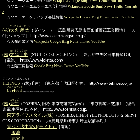
☆ソニーグループ会社情報
Wikipedia
Google
Bing
News
Twitter
YouTube
☆ソニーイーエムシーエス会社情報
Wikipedia
Google
Bing
News
Twitter
YouTub
e
☆ソニーマーケティング会社情報
Wikipedia
Google
Bing
News
Twitter
YouTube
だいそう さんぎょう
(株)
大創産業
（ダイソー）〔広島県東広島市西条町賀茂工業団地〕［10
0円ショップ］
http://www.daiso-sangyo.co.jp/
☆大創産業案内
Wikipedia
Google
Bing
News
Twitter
YouTube
たいよう こうぼう
(株)
太陽工房
（STUDIO DEL SOLE INC.）〔東京都中央区日本橋箱崎町〕
［電池］
http://www.violetta.com/
☆太陽工房検索
Google
Bing
News
Twitter
YouTube
テクノス（せんじゅ）
TEKNOS
（(株)千住）〔東京都千代田区外神〕
http://www.teknos.co.jp/
フェイスブック
facebook
http://www.facebook.com/teknos.co.jp
とうしば
(株)
東芝
（TOSHIBA; 旧称:東京芝浦電気(株)）〔東京都港区芝浦〕［総合
家電,半導体,PC本体］
http://www.toshiba.co.jp/
東芝ライフスタイル(株)
（TOSHIBA LIFESTYLE PRODUCTS ＆ SERVI
CES CORPORATION）〔神奈川県川崎市川崎区駅前本町〕
電池・懐中電灯(ライト）
［電池］
電池
充電池