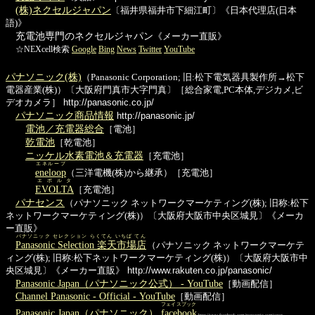
(株)ネクセルジャパン
〔福井県福井市下細江町〕《日本代理店(日本
語)》
充電池専門のネクセルジャパン
《メーカー直販》
☆NEXcell検索
Google
Bing
News
Twitter
YouTube
パナソニック(株)
（Panasonic Corporation; 旧:松下電気器具製作所→松下
電器産業(株)）〔大阪府門真市大字門真〕［総合家電,PC本体,デジカメ,ビ
デオカメラ］
http://panasonic.co.jp/
パナソニック商品情報
http://panasonic.jp/
電池／充電器総合
［電池］
乾電池
［乾電池］
ニッケル水素電池＆充電器
［充電池］
エネループ
eneloop
（三洋電機(株)から継承）［充電池］
エボルタ
EVOLTA
［充電池］
パナセンス
（パナソニック ネットワークマーケティング(株); 旧称:松下
ネットワークマーケティング(株)）〔大阪府大阪市中央区城見〕《メーカ
ー直販》
パナソニック セレクション らくてん いちば てん
Panasonic Selection 楽天市場店
（パナソニック ネットワークマーケテ
ィング(株); 旧称:松下ネットワークマーケティング(株)）〔大阪府大阪市中
央区城見〕《メーカー直販》
http://www.rakuten.co.jp/panasonic/
Panasonic Japan（パナソニック公式） - YouTube
［動画配信］
Channel Panasonic - Official - YouTube
［動画配信］
フェイスブック
Panasonic Japan（パナソニック）
facebook
http://www.facebook.com/panasonic.avmjapan