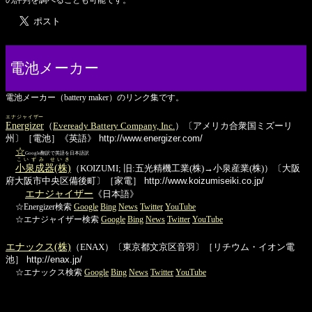
電池メーカー
電池メーカー（battery maker）のリンク集です。
エナジャイザー
Energizer
（
Eveready Battery Company, Inc.
）〔アメリカ合衆国ミズーリ
州〕［電池］《英語》
http://www.energizer.com/
☆
Google翻訳で英語を日本語訳
こいずみ せいき
小泉成器(株)
（KOIZUMI; 旧:五光精機工業(株)→小泉産業(株)）〔大阪
府大阪市中央区備後町〕［家電］
http://www.koizumiseiki.co.jp/
エナジャイザー
《日本語》
☆Energizer検索
Google
Bing
News
Twitter
YouTube
☆エナジャイザー検索
Google
Bing
News
Twitter
YouTube
エナックス(株)
（ENAX）〔東京都文京区音羽〕［リチウム・イオン電
池］
http://enax.jp/
☆エナックス検索
Google
Bing
News
Twitter
YouTube