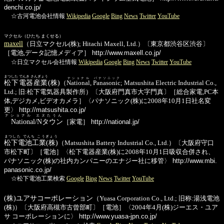
denchi.co.jp/
☆古河電池会社情報
Wikipedia
Google
Bing
News
Twitter
YouTube
マクセル（ひたち まくせる）
maxell
（日立マクセル(株); Hitachi Maxell, Ltd.）〔東京都渋谷区渋谷〕
［電池,データ記憶メディア］
http://www.maxell.co.jp/
☆日立マクセル会社情報
Wikipedia
Google
Bing
News
Twitter
YouTube
まつした でんき さんぎょう
ナショナル
パナソニック
松下電器産業
(株)
（
National
,
Panasonic
; Matsushita Electric Industrial Co.,
Ltd.; 旧:松下電気器具製作所）〔大阪府門真市大字門真〕［総合家電,PC本
体,デジカメ,ビデオカメラ］〈パナソニック(株)に2008年10月1日社名変
更〉
http://matsushita.co.jp/
ナショナル エヌたうん
National/Nタウン
［家電］
http://national.jp/
まつした でんち こうぎょう
松下電池工業(株)
（Matsushita Battery Industrial Co., Ltd.）〔大阪府守口
市松下町〕［電池］〈松下電器産業(株)に2008年10月1日吸収合併され、
パナソニック(株)の社内カンパニーのエナジー社に移管〉
http://www.mbi.
panasonic.co.jp/
☆松下電池工業検索
Google
Bing
News
Twitter
YouTube
(株)ユアサコーポレーション
（Yuasa Corporation Co., Ltd.; 旧称:湯浅電池
(株)）〔大阪府高槻市古曾部町〕［電池］〈2004年4月(株)ジーエス・ユア
サ コーポレーションに〉
http://www.yuasa-jpn.co.jp/