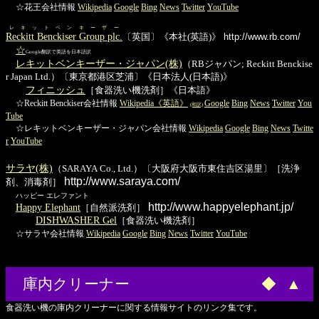
☆花王会社情報
Wikipedia
Google
Bing
News
Twitter
YouTube
レキットベンキーザー
Reckitt Benckiser Group plc.
〔英国〕《本社(英語)》
http://www.rb.com/
☆
Google翻訳で英語を日本語訳
レキットベンキーザー・ジャパン(株)
（RBジャパン; Reckitt Benckise
r Japan Ltd.）〔東京都港区芝浦〕《日本法人(日本語)》
フィニッシュ
［食器洗い機洗剤］《日本語》
☆Reckitt Benckiser会社情報
Wikipedia《英語》
Google
Bing
News
Twitter
You
(和訳)
Tube
☆レキットベンキーザー・ジャパン会社情報
Wikipedia
Google
Bing
News
Twitte
r
YouTube
サラヤ(株)
（SARAYA Co., Ltd.）〔大阪府大阪市東住吉区湯里〕［洗浄
http://www.saraya.com/
剤、消毒剤］
ハッピー エレファント
http://www.happyelephant.jp/
Happy Elephant
［自然派洗剤］
DISHWASHER Gel
［食器洗い機洗剤］
☆サラヤ会社情報
Wikipedia
Google
Bing
News
Twitter
YouTube
庫内クリーナー
◆
▲
食器洗い機の庫内クリーナーに関する情報サイトのリンク集です。