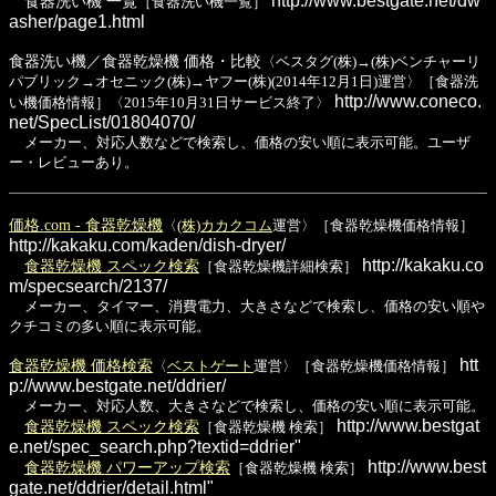
http://www.bestgate.net/dw
食器洗い機 一覧
［食器洗い機一覧］
asher/page1.html
食器洗い機／食器乾燥機 価格・比較
〈ベスタグ(株)→(株)ベンチャーリ
パブリック→オセニック(株)→ヤフー(株)(2014年12月1日)運営〉［食器洗
http://www.coneco.
い機価格情報］〈2015年10月31日サービス終了〉
net/SpecList/01804070/
メーカー、対応人数などで検索し、価格の安い順に表示可能。ユーザ
ー・レビューあり。
価格.com - 食器乾燥機
〈
(株)カカクコム
運営〉［食器乾燥機価格情報］
http://kakaku.com/kaden/dish-dryer/
http://kakaku.co
食器乾燥機 スペック検索
［食器乾燥機詳細検索］
m/specsearch/2137/
メーカー、タイマー、消費電力、大きさなどで検索し、価格の安い順や
クチコミの多い順に表示可能。
htt
食器乾燥機 価格検索
〈
ベストゲート
運営〉［食器乾燥機価格情報］
p://www.bestgate.net/ddrier/
メーカー、対応人数、大きさなどで検索し、価格の安い順に表示可能。
http://www.bestgat
食器乾燥機 スペック検索
［食器乾燥機 検索］
e.net/spec_search.php?textid=ddrier"
http://www.best
食器乾燥機 パワーアップ検索
［食器乾燥機 検索］
gate.net/ddrier/detail.html"