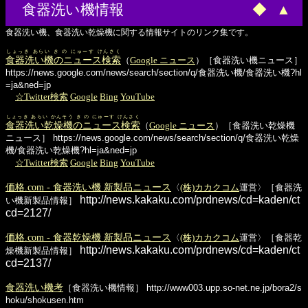
食器洗い機情報
◆
▲
食器洗い機、食器洗い乾燥機に関する情報サイトのリンク集です。
しょっき あらい き の にゅーす けんさく
食器洗い機のニュース検索
（
Google ニュース
）［食器洗い機ニュース］
https://news.google.com/news/search/section/q/食器洗い機/食器洗い機?hl
=ja&ned=jp
☆Twitter検索
Google
Bing
YouTube
しょっき あらい かんそう き の にゅーす けんさく
食器洗い乾燥機のニュース検索
（
Google ニュース
）［食器洗い乾燥機
ニュース］
https://news.google.com/news/search/section/q/食器洗い乾燥
機/食器洗い乾燥機?hl=ja&ned=jp
☆Twitter検索
Google
Bing
YouTube
価格.com - 食器洗い機 新製品ニュース
〈
(株)カカクコム
運営〉［食器洗
http://news.kakaku.com/prdnews/cd=kaden/ct
い機新製品情報］
cd=2127/
価格.com - 食器乾燥機 新製品ニュース
〈
(株)カカクコム
運営〉［食器乾
http://news.kakaku.com/prdnews/cd=kaden/ct
燥機新製品情報］
cd=2137/
食器洗い機考
［食器洗い機情報］
http://www003.upp.so-net.ne.jp/bora2/s
hoku/shokusen.htm