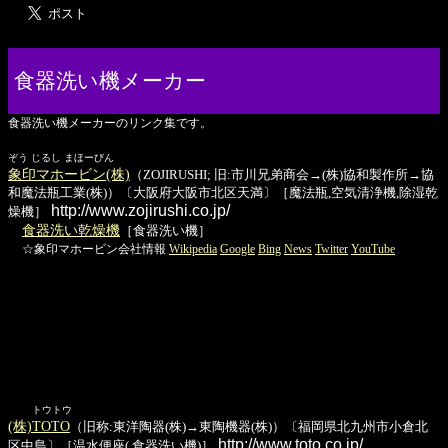
食器洗い機メーカー
食器洗い機メーカーのリンク集です。
ぞう じるし まほーびん
象印マホービン(株)
（ZOJIRUSHI; 旧:市川兄弟商会→(株)協和製作所→協
和魔法瓶工業(株)）〔大阪府大阪市北区天満〕［魔法瓶,空気清浄機,除湿乾
http://www.zojirushi.co.jp/
燥機］
食器洗い乾燥機
［食器洗い機］
☆象印マホービン会社情報
Wikipedia
Google
Bing
News
Twitter
YouTube
トウトウ
(株)TOTO
（旧称:東洋陶器(株)→東陶機器(株)）〔福岡県北九州市小倉北
http://www.toto.co.jp/
区中島〕［温水便座(,食器洗い機)］