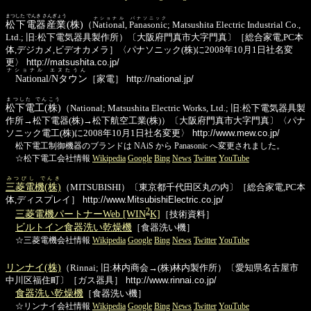
まつした でんき さんぎょう
ナショナル
パナソニック
松下電器産業
(株)
（
National
,
Panasonic
; Matsushita Electric Industrial Co.,
Ltd.; 旧:松下電気器具製作所）〔大阪府門真市大字門真〕［総合家電,PC本
体,デジカメ,ビデオカメラ］〈パナソニック(株)に2008年10月1日社名変
更〉
http://matsushita.co.jp/
ナショナル エヌたうん
National/Nタウン
［家電］
http://national.jp/
まつした でんこう
松下電工(株)
（National; Matsushita Electric Works, Ltd.; 旧:松下電気器具製
作所→松下電器(株)→松下航空工業(株)）〔大阪府門真市大字門真〕〈パナ
ソニック電工(株)に2008年10月1日社名変更〉
http://www.mew.co.jp/
松下電工制御機器のブランドは NAiS から Panasonic へ変更されました。
☆松下電工会社情報
Wikipedia
Google
Bing
News
Twitter
YouTube
みつびし でんき
三菱電機(株)
（MITSUBISHI）〔東京都千代田区丸の内〕［総合家電,PC本
体,ディスプレイ］
http://www.MitsubishiElectric.co.jp/
2
三菱電機パートナーWeb [WIN
K]
［技術資料］
ビルトイン食器洗い乾燥機
［食器洗い機］
☆三菱電機会社情報
Wikipedia
Google
Bing
News
Twitter
YouTube
リンナイ(株)
（Rinnai; 旧:林内商会→(株)林内製作所）〔愛知県名古屋市
中川区福住町〕［ガス器具］
http://www.rinnai.co.jp/
食器洗い乾燥機
［食器洗い機］
☆リンナイ会社情報
Wikipedia
Google
Bing
News
Twitter
YouTube