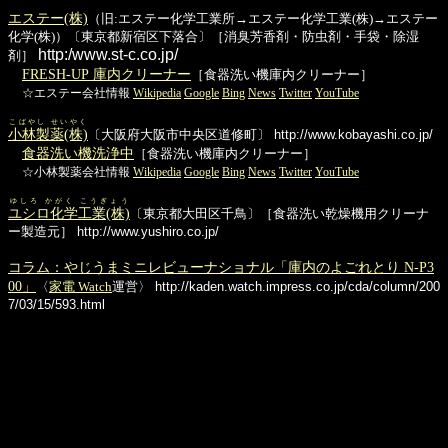
エステー(株)
（旧:エステー化学工業所→エステー化学工業(株)→エステー
化学(株)）〔東京都新宿区下落合〕［消臭芳香剤・防虫剤・手袋・除湿
http:/www.st-c.co.jp/
剤］
FRESH-UP 庫内クリーナー
［食器洗い機庫内クリーナー］
☆エステー会社情報
Wikipedia
Google
Bing
News
Twitter
YouTube
こばやし せいやく
小林製薬(株)
〔大阪府大阪市中央区道修町〕
http://www.kobayashi.co.jp/
食器洗い機洗浄中
［食器洗い機庫内クリーナー］
☆小林製薬会社情報
Wikipedia
Google
Bing
News
Twitter
YouTube
ゆしろ かがく こうぎょう
ユシロ化学工業(株)
〔東京都大田区千鳥〕［食器洗い乾燥機用クリーナ
ー製造元］
http://www.yushiro.co.jp/
コラム：やじうまミニレビューナショナル「庫内のよごれとり N-P3
00」
〈
家電 Watch
運営〉
http://kaden.watch.impress.co.jp/cda/column/200
7/03/15/593.html