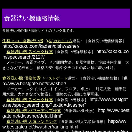
食器洗い機価格情報
食器洗い機の価格情報サイトのリンク集です。
価格.com - 食器洗い機
〈
(株)カカクコム
運営〉［食器洗い機価格情報］
http://kakaku.com/kaden/dishwasher/
http://kakaku.co
食器洗い機 スペック検索
［食器洗い機詳細検索］
m/specsearch/2127/
メーカー、設置タイプ、ドア開閉方法、食器容量標、準総使用水量、大
きさなどで検索し、価格の安い順やクチコミの多い順に表示可能。
htt
食器洗い機 価格検索
〈
ベストゲート
運営〉［食器洗い機価格情報］
p://www.bestgate.net/dwasher/
メーカー、スタイル(ビルトイン、フロア、卓上）、対応人数、標準使
用水量、大きさなどで検索し、価格の安い順に表示可能。
http://www.bestgat
食器洗い機 スペック検索
［食器洗い機 検索］
e.net/spec_search.php?textid=dwasher"
http://www.best
食器洗い機 パワーアップ検索
［食器洗い機 検索］
gate.net/dwasher/detail.html"
http://ww
食器洗い機 人気ランキング
［食器洗い機人気順位情報］
w.bestgate.net/dwasher/ranking.html