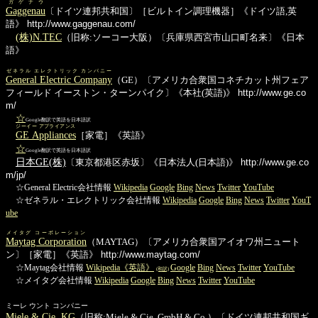
ガゲナウ
Gaggenau
〔ドイツ連邦共和国〕［ビルトイン調理機器］《ドイツ語,英
語》
http://www.gaggenau.com/
(株)N.TEC
（旧称:ソーコー大阪）〔兵庫県西宮市山口町名来〕《日本
語》
ゼネラル エレクトリック カンパニー
General Electric Company
（GE）〔アメリカ合衆国コネチカット州フェア
フィールド イーストン・ターンパイク〕《本社(英語)》
http://www.ge.co
m/
☆
Google翻訳で英語を日本語訳
ジーイー アプライアンス
GE Appliances
［家電］《英語》
☆
Google翻訳で英語を日本語訳
日本GE(株)
〔東京都港区赤坂〕《日本法人(日本語)》
http://www.ge.co
m/jp/
☆General Electric会社情報
Wikipedia
Google
Bing
News
Twitter
YouTube
☆ゼネラル・エレクトリック会社情報
Wikipedia
Google
Bing
News
Twitter
YouT
ube
メイタグ コーポレーション
Maytag Corporation
（MAYTAG）〔アメリカ合衆国アイオワ州ニュート
ン〕［家電］《英語》
http://www.maytag.com/
☆Maytag会社情報
Wikipedia《英語》
Google
Bing
News
Twitter
YouTube
(和訳)
☆メイタグ会社情報
Wikipedia
Google
Bing
News
Twitter
YouTube
ミーレ ウント コンパニー
Miele & Cie. KG
（旧称:Miele & Cie. GmbH & Co.）〔ドイツ連邦共和国ギ