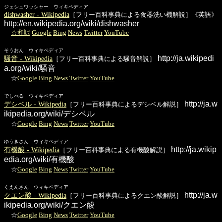
ジェシュワッシャー ウィキペディア
dishwasher - Wikipedia
［フリー百科事典による食器洗い機解説］《英語》
http://en.wikipedia.org/wiki/dishwasher
☆和訳
Google
Bing
News
Twitter
YouTube
そうおん ウィキペディア
http://ja.wikipedi
騒音 - Wikipedia
［フリー百科事典による騒音解説］
a.org/wiki/騒音
☆
Google
Bing
News
Twitter
YouTube
でしべる ウィキペディア
http://ja.w
デシベル - Wikipedia
［フリー百科事典によるデシベル解説］
ikipedia.org/wiki/デシベル
☆
Google
Bing
News
Twitter
YouTube
ゆうきさん ウィキペディア
http://ja.wikip
有機酸 - Wikipedia
［フリー百科事典による有機酸解説］
edia.org/wiki/有機酸
☆
Google
Bing
News
Twitter
YouTube
くえんさん ウィキペディア
http://ja.w
クエン酸 - Wikipedia
［フリー百科事典によるクエン酸解説］
ikipedia.org/wiki/クエン酸
☆
Google
Bing
News
Twitter
YouTube