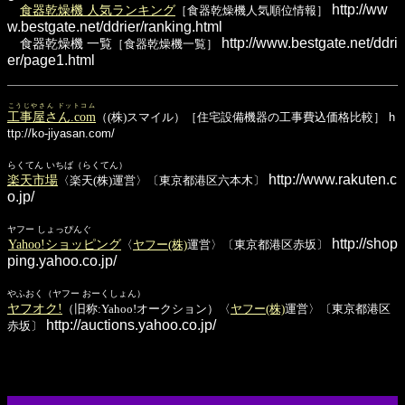
http://ww
食器乾燥機 人気ランキング
［食器乾燥機人気順位情報］
w.bestgate.net/ddrier/ranking.html
http://www.bestgate.net/ddri
食器乾燥機 一覧
［食器乾燥機一覧］
er/page1.html
こうじやさん ドットコム
工事屋さん.com
（(株)スマイル）［住宅設備機器の工事費込価格比較］
h
ttp://ko-jiyasan.com/
らくてん いちば（らくてん）
http://www.rakuten.c
楽天市場
〈楽天(株)運営〉〔東京都港区六本木〕
o.jp/
ヤフー しょっぴんぐ
http://shop
Yahoo!ショッピング
〈
ヤフー(株)
運営〉〔東京都港区赤坂〕
ping.yahoo.co.jp/
やふおく（ヤフー おーくしょん）
ヤフオク!
（旧称:Yahoo!オークション）〈
ヤフー(株)
運営〉〔東京都港区
http://auctions.yahoo.co.jp/
赤坂〕