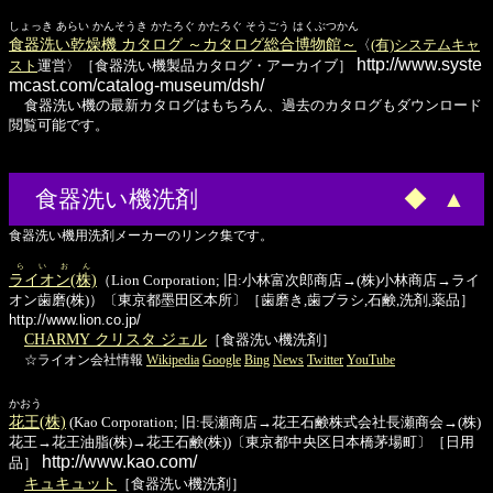
しょっき あらい かんそうき かたろぐ かたろぐ そうごう はくぶつかん
食器洗い乾燥機 カタログ ～カタログ総合博物館～
〈
(有)システムキャ
http://www.syste
スト
運営〉［食器洗い機製品カタログ・アーカイブ］
mcast.com/catalog-museum/dsh/
食器洗い機の最新カタログはもちろん、過去のカタログもダウンロード
閲覧可能です。
食器洗い機洗剤
◆
▲
食器洗い機用洗剤メーカーのリンク集です。
らいおん
ライオン(株)
（Lion Corporation; 旧:小林富次郎商店→(株)小林商店→ライ
オン歯磨(株)）〔東京都墨田区本所〕［歯磨き,歯ブラシ,石鹸,洗剤,薬品］
http://www.lion.co.jp/
CHARMY クリスタ ジェル
［食器洗い機洗剤］
☆ライオン会社情報
Wikipedia
Google
Bing
News
Twitter
YouTube
かおう
花王(株)
(Kao Corporation; 旧:長瀬商店→花王石鹸株式会社長瀬商会→(株)
花王→花王油脂(株)→花王石鹸(株))〔東京都中央区日本橋茅場町〕［日用
http://www.kao.com/
品］
キュキュット
［食器洗い機洗剤］