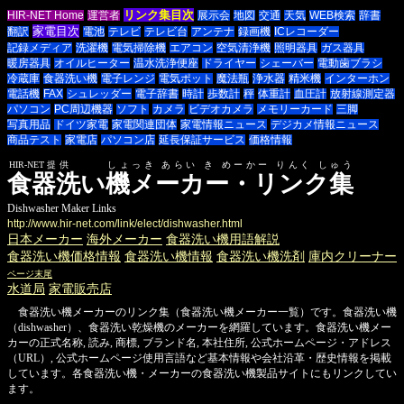
リンク集目次
HIR-NET Home
運営者
展示会
地図
交通
天気
WEB検索
辞書
家電目次
翻訳
電池
テレビ
テレビ台
アンテナ
録画機
ICレコーダー
記録メディア
洗濯機
電気掃除機
エアコン
空気清浄機
照明器具
ガス器具
暖房器具
オイルヒーター
温水洗浄便座
ドライヤー
シェーバー
電動歯ブラシ
冷蔵庫
食器洗い機
電子レンジ
電気ポット
魔法瓶
浄水器
精米機
インターホン
電話機
FAX
シュレッダー
電子辞書
時計
歩数計
秤
体重計
血圧計
放射線測定器
パソコン
PC周辺機器
ソフト
カメラ
ビデオカメラ
メモリーカード
三脚
写真用品
ドイツ家電
家電関連団体
家電情報ニュース
デジカメ情報ニュース
商品テスト
家電店
パソコン店
延長保証サービス
価格情報
HIR-NET提供 しょっき あらい き めーかー りんく しゅう
食器洗い機メーカー・リンク集
Dishwasher Maker Links
http://www.hir-net.com/link/elect/dishwasher.html
日本メーカー
海外メーカー
食器洗い機用語解説
食器洗い機価格情報
食器洗い機情報
食器洗い機洗剤
庫内クリーナー
ページ末尾
水道局
家電販売店
食器洗い機メーカーのリンク集（食器洗い機メーカー一覧）です。食器洗い機
（dishwasher）、食器洗い乾燥機のメーカーを網羅しています。食器洗い機メー
カーの正式名称, 読み, 商標, ブランド名, 本社住所, 公式ホームページ・アドレス
（URL）, 公式ホームページ使用言語など基本情報や会社沿革・歴史情報を掲載
しています。各食器洗い機・メーカーの食器洗い機製品サイトにもリンクしてい
ます。