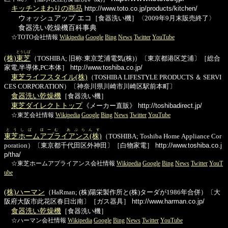
キッチンまわりの商品
http://www.toto.co.jp/products/kitchen/
ウォッシュアップ エコ
［食器洗い機］〈2009年9月末販売終了〉
食器洗い乾燥機百科事典
☆TOTO会社情報
Wikipedia
Google
Bing
News
Twitter
YouTube
とうしば
(株)
東芝
（TOSHIBA; 旧称:東京芝浦電気(株)）〔東京都港区芝浦〕［総合
家電,半導体,PC本体］
http://www.toshiba.co.jp/
東芝ライフスタイル(株)
（TOSHIBA LIFESTYLE PRODUCTS ＆ SERVI
CES CORPORATION）〔神奈川県川崎市川崎区駅前本町〕
食器洗い乾燥機
［食器洗い機］
東芝ダイレクトトップ
《メーカー直販》
http://toshibadirect.jp/
☆東芝会社情報
Wikipedia
Google
Bing
News
Twitter
YouTube
とうしば ほーむ あぷらんす
東芝ホームアプライアンス(株)
（TOSHIBA; Toshiba Home Appliance Cor
poration）〔東京都千代田区外神田〕［白物家電］
http://www.toshiba.co.j
p/tha/
☆東芝ホームアプライアンス会社情報
Wikipedia
Google
Bing
News
Twitter
YouT
ube
(株)ハーマン
（HaRman; (株)陽栄製作所と(株)ターダが1986年合併）〔大
阪府大阪市此花区春日出南〕［ガス器具］
http://www.harman.co.jp/
食器洗い乾燥機
［食器洗い機］
☆ハーマン会社情報
Wikipedia
Google
Bing
News
Twitter
YouTube