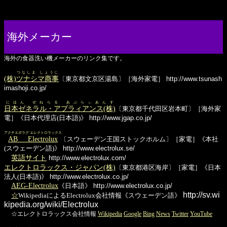
海外メーカー
海外の食器洗い機メーカーのリンク集です。
つなしま しょうじ
(株)
ツナシマ商事
〔東京都文京区湯島〕［海外家電］
http://www.tsunash
imashoji.co.jp/
にほん ぜねらる あぷらぃあんす
日本ゼネラル・アプラィアンス(株)
〔東京都千代田区岩本町〕［海外家
電］《日本代理店(日本語)》
http://www.jgap.co.jp/
アクチエボラグ エレクトロラックス
AB Electrolux
〔スウェーデン王国ストックホルム〕［家電］《本社
(スウェーデン語)》
http://www.electrolux.se/
英語サイト
http://www.electrolux.com/
エレクトロラックス・ジャパン(株)
〔東京都港区海岸〕［家電］《日本
法人(日本語)》
http://www.electrolux.co.jp/
AEG-Electrolux
《日本語》
http://www.electrolux.co.jp/
http://sv.wi
☆
WikipediaによるElectrolux会社情報《スウェーデン語》
kipedia.org/wiki/Electrolux
☆エレクトロラックス会社情報
Wikipedia
Google
Bing
News
Twitter
YouTube