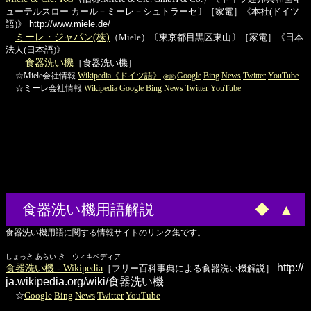
ューテルスロー カール－ミーレ－シュトラーセ〕［家電］《本社(ドイツ
語)》
http://www.miele.de/
ミーレ・ジャパン(株)
（Miele）〔東京都目黒区東山〕［家電］《日本
法人(日本語)》
食器洗い機
［食器洗い機］
☆Miele会社情報
Wikipedia《ドイツ語》
Google
Bing
News
Twitter
YouTube
(和訳)
☆ミーレ会社情報
Wikipedia
Google
Bing
News
Twitter
YouTube
食器洗い機用語解説
◆
▲
食器洗い機用語に関する情報サイトのリンク集です。
しょっき あらい き ウィキペディア
http://
食器洗い機 - Wikipedia
［フリー百科事典による食器洗い機解説］
ja.wikipedia.org/wiki/食器洗い機
☆
Google
Bing
News
Twitter
YouTube