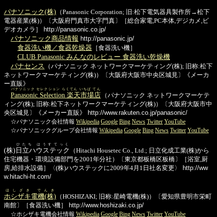
パナソニック(株)
（Panasonic Corporation; 旧:松下電気器具製作所→松下
電器産業(株)）〔大阪府門真市大字門真〕［総合家電,PC本体,デジカメ,ビ
デオカメラ］
http://panasonic.co.jp/
パナソニック商品情報
http://panasonic.jp/
食器洗い機／食器乾燥器
［食器洗い機］
CLUB Panasonic みんなのレビュー 食器洗い乾燥機
パナセンス
（パナソニック ネットワークマーケティング(株); 旧称:松下
ネットワークマーケティング(株)）〔大阪府大阪市中央区城見〕《メーカ
ー直販》
パナソニック セレクション らくてん いちば てん
Panasonic Selection 楽天市場店
（パナソニック ネットワークマーケテ
ィング(株); 旧称:松下ネットワークマーケティング(株)）〔大阪府大阪市中
央区城見〕《メーカー直販》
http://www.rakuten.co.jp/panasonic/
☆パナソニック会社情報
Wikipedia
Google
Bing
News
Twitter
YouTube
☆パナソニックグループ会社情報
Wikipedia
Google
Bing
News
Twitter
YouTube
ひたち はうすてっく
(株)
日立ハウステック
（Hitachi Housetec Co., Ltd.; 日立化成工業(株)から
住宅機器・環境設備部門を2001年分社）〔東京都板橋区板橋〕［浴室,厨
房,給排水設備］〈(株)ハウステックに2009年4月1日社名変更〉
http://ww
w.hitachi-ht.com/
ほしざき でんき
ホシザキ電機(株)
（HOSHIZAKI; 旧称:星崎電機(株)）〔愛知県豊明市栄町
南館〕［食器洗い機］
http://www.hoshizaki.co.jp/
☆ホシザキ電機会社情報
Wikipedia
Google
Bing
News
Twitter
YouTube