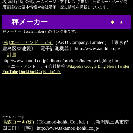
名, 本社住所, 公式ホームページ・アドレス（URL）, 公式ホームページ使
用言語など基本情報や会社沿革・歴史情報を掲載しています。
秤メーカー
◆
▲
秤メーカー（scale maker）のリンク集です。
(株)エー・アンド・デイ
（A&D Company, Limited）〔東京都
豊島区東池袋〕［電子計測機器］
http://www.aandd.co.jp/
計量
http://www.aandd.co.jp/adhome/products/index_weighing.html
☆エー・アンド・デイ会社情報
Wikipedia
Google
Bing
News
Twitter
YouTube
DuckDuckGo
Baidu百度
たかもり こーき
高森コーキ(株)
（Takamori-kohki Co., ltd. ）〔新潟県三条市南
四日町〕［秤］
http://www.takamori-kohki.co.jp/