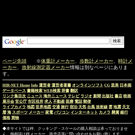
ページ先頭
※
体重計メーカー
、
歩数計メーカー
、
時計メ
ーカー
、
放射線測定器メーカー
情報は別なページにありま
す。
HIR-NET Home
Info
運営者
運営者著書
オンラインソフト
CG
里美
日本画
データベース
書籍検索
WEB検索
辞書
翻訳
リンク集目次
ニュース
海外ニュース
テレビ
ラジオ
新聞
出版社
書店
映画
展示会
官公庁
市区役所
求人
不動産
医療
電話
郵便
ライブカメラ
地図
世界地図
交通
旅行
宿泊
天気
台風
放射線
雲
地震
天文
暦
海
スポーツ
メーカー
家電
パソコン
インターネット
カメラ
懸賞
銀行
価格
買物
◆本サイトでは秤、クッキング・スケールの購入相談は承っておりませ
ん。御相談は秤メーカー、販売店等に問い合わせをお願い致します。