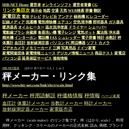
HIR-NET Home
運営者
オンラインソフト
運営者著書
CG
リンク集目次
展示会
地図
交通
天気
WEB検索
辞書
翻訳
家電目次
電池
テレビ
テレビ台
アンテナ
録画機
ICレコーダー
記録メディア
洗濯機
電気掃除機
エアコン
空気清浄機
照明器具
ガス器具
暖房器具
オイルヒーター
温水洗浄便座
ドライヤー
シェーバー
電動歯ブラシ
冷蔵庫
食器洗い機
電子レンジ
電気ポット
魔法瓶
浄水器
精米機
インターホン
電話機
FAX
シュレッダー
電子辞書
時計
歩数計
秤
体重計
血圧計
放射線測定器
パソコン
PC周辺機器
ソフト
カメラ
ビデオカメラ
メモリーカード
三脚
写真用品
ドイツ家電
家電関連団体
家電情報ニュース
デジカメ情報ニュース
商品テスト
家電店
パソコン店
延長保証サービス
価格情報
HIR-NET提供
はかり めーかー りんく しゅう
秤メーカー・リンク集
http://www.hir-net.com/link/elect/scale.html
秤メーカー
秤用語解説
秤価格情報
秤情報
ページ末尾
血圧計
体重計メーカー
歩数計メーカー
時計メーカー
放射線測定器メーカー
家電販売店
秤メーカー（scale maker）のリンク集です。秤（はかり, scale）、料理
用秤、クッキング・スケールのメーカーの正式名称, 読み, 商標, ブランド