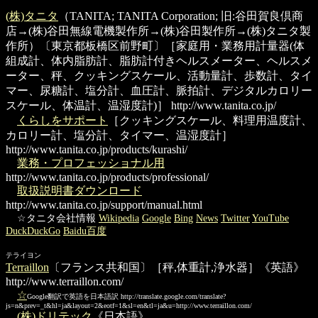
(株)タニタ
（TANITA; TANITA Corporation; 旧:谷田賀良倶商
店→(株)谷田無線電機製作所→(株)谷田製作所→(株)タニタ製
作所）〔東京都板橋区前野町〕［家庭用・業務用計量器(体
組成計、体内脂肪計、脂肪計付きヘルスメーター、ヘルスメ
ーター、秤、クッキングスケール、活動量計、歩数計、タイ
マー、尿糖計、塩分計、血圧計、脈拍計、デジタルカロリー
スケール、体温計、温湿度計)］
http://www.tanita.co.jp/
くらしをサポート
［クッキングスケール、料理用温度計、
カロリー計、塩分計、タイマー、温湿度計］
http://www.tanita.co.jp/products/kurashi/
業務・プロフェッショナル用
http://www.tanita.co.jp/products/professional/
取扱説明書ダウンロード
http://www.tanita.co.jp/support/manual.html
☆タニタ会社情報
Wikipedia
Google
Bing
News
Twitter
YouTube
DuckDuckGo
Baidu百度
テライヨン
Terraillon
〔フランス共和国〕［秤,体重計,浄水器］《英語》
http://www.terraillon.com/
☆
Google翻訳で英語を日本語訳
http://translate.google.com/translate?
js=n&prev=_t&hl=ja&layout=2&eotf=1&sl=en&tl=ja&u=http://www.terraillon.com/
(株)ドリテック
《日本語》