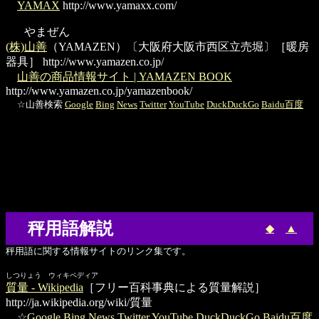
YAMAX
http://www.yamaxx.com/
やまぜん
(株)山善
（YAMAZEN）〔大阪府大阪市西区立売堀〕［暖房
器具］
http://www.yamazen.co.jp/
山善の商品情報サイト | YAMAZEN BOOK
http://www.yamazen.co.jp/yamazenbook/
☆山善検索
Google
Bing
News
Twitter
YouTube
DuckDuckGo
Baidu百度
秤用語解説
◆
▲
秤用語に関する情報サイトのリンク集です。
しつりょう ウィキペディア
質量 - Wikipedia
［フリー百科事典による質量解説］
http://ja.wikipedia.org/wiki/質量
☆
Google
Bing
News
Twitter
YouTube
DuckDuckGo
Baidu百度