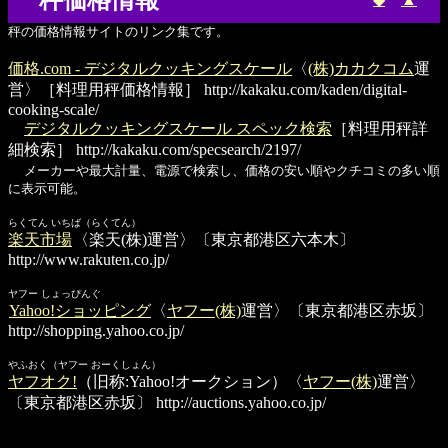
秤価格情報
秤の価格情報サイトのリンク集です。
価格.com - デジタルクッキングスケール
〈
(株)カカクコム
運
営〉［料理用秤価格情報］
http://kakaku.com/kaden/digital-
cooking-scale/
デジタルクッキングスケール スペック検索
［料理用秤詳
細検索］
http://kakaku.com/specsearch/2197/
メーカーや最大計量、電源で検索し、価格の安い順やクチコミの多い順
に表示可能。
らくてん いちば（らくてん）
楽天市場
〈楽天(株)運営〉〔東京都港区六本木〕
http://www.rakuten.co.jp/
ヤフー しょっぴんぐ
Yahoo!ショッピング
〈
ヤフー(株)
運営〉〔東京都港区赤坂〕
http://shopping.yahoo.co.jp/
やふおく（ヤフー おーくしょん）
ヤフオク!
（旧称:Yahoo!オークション）〈
ヤフー(株)
運営〉
〔東京都港区赤坂〕
http://auctions.yahoo.co.jp/