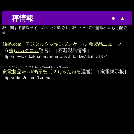
秤情報
◆
▲
秤に関する情報サイトのリンク集です。秤についての情報検索も可能で
す。
価格.com - デジタルクッキングスケール 新製品ニュース
〈
(株)カカクコム
運営〉［秤新製品情報］
http://news.kakaku.com/prdnews/cd=kaden/ctcd=2197/
かでん せいひん アット にちゃんねる けいじばん
家電製品＠2ch掲示板
〈
２ちゃんねる
運営〉［家電掲示板］
http://mint.2ch.net/kaden/