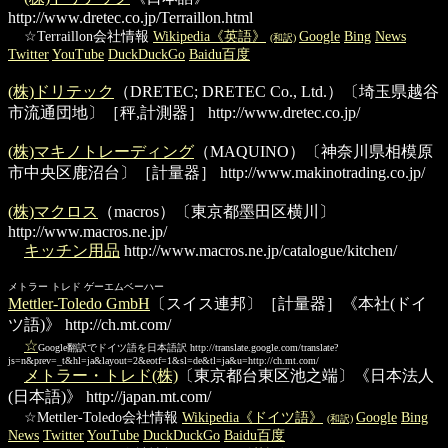
http://www.dretec.co.jp/Terraillon.html
☆Terraillon会社情報
Wikipedia《英語》
Google
Bing
News
(和訳)
Twitter
YouTube
DuckDuckGo
Baidu百度
(株)ドリテック
（DRETEC; DRETEC Co., Ltd.）〔埼玉県越谷
市流通団地〕［秤,計測器］
http://www.dretec.co.jp/
(株)マキノトレーディング
（MAQUINO）〔神奈川県相模原
市中央区鹿沼台〕［計量器］
http://www.makinotrading.co.jp/
(株)マクロス
（macros）〔東京都墨田区横川〕
http://www.macros.ne.jp/
キッチン用品
http://www.macros.ne.jp/catalogue/kitchen/
メトラー トレド ゲーエムベーハー
Mettler-Toledo GmbH
〔スイス連邦〕［計量器］《本社(ドイ
ツ語)》
http://ch.mt.com/
☆
Google翻訳でドイツ語を日本語訳
http://translate.google.com/translate?
js=n&prev=_t&hl=ja&layout=2&eotf=1&sl=de&tl=ja&u=http://ch.mt.com/
メトラー・トレド(株)
〔東京都台東区池之端〕《日本法人
(日本語)》
http://japan.mt.com/
☆Mettler-Toledo会社情報
Wikipedia《ドイツ語》
Google
Bing
(和訳)
News
Twitter
YouTube
DuckDuckGo
Baidu百度