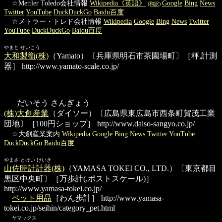
☆Mettler Toledo会社情報
Wikipedia《英語》
Google
Bing
News
(和訳)
Twitter
YouTube
DuckDuckGo
Baidu百度
☆メトラー・トレド会社情報
Wikipedia
Google
Bing
News
Twitter
YouTube
DuckDuckGo
Baidu百度
やまと せいこう
大和製衡(株)
（Yamato）〔兵庫県明石市茶園場町〕［秤,計測
器］
http://www.yamato-scale.co.jp/
だいそう さんぎょう
(株)大創産業
（ダイソー）〔広島県東広島市西条町賀茂工業
団地〕［100円ショップ］
http://www.daiso-sangyo.co.jp/
☆大創産業案内
Wikipedia
Google
Bing
News
Twitter
YouTube
DuckDuckGo
Baidu百度
やまさ とけい けいき
山佐時計計器(株)
（YAMASA TOKEI CO., LTD.）〔東京都目
黒区中央町〕［万歩計(,ポストスケール)］
http://www.yamasa-tokei.co.jp/
ペット用品
［わん歩計］
http://www.yamasa-
tokei.co.jp/seihin/category_pet.html
ヤマックス