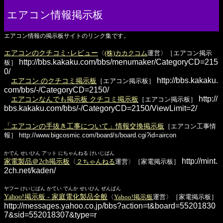
エアコン情報掲示板
エアコン情報の掲示板サイトのリンク集です。
エアコンのクチコミ･レビュー
〈
(株)カカクコム
運営〉［エアコン掲示
http://bbs.kakaku.com/bbs/menumaker/CategoryCD=215
板］
0/
http://bbs.kakaku.
エアコン のクチコミ掲示板
［エアコン掲示板］
com/bbs/-/CategoryCD=2150/
http://
エアコンなんでも掲示板 クチコミ掲示板
［エアコン掲示板］
bbs.kakaku.com/bbs/-/CategoryCD=2150/ViewLimit=2/
「エアコンの手抜き工事について」情報交換掲示板
［エアコン工事情
報］
http://www.bigcosmic.com/board/s/board.cgi?id=aircon
かでん せいひん アット にちゃんねる けいじばん
http://mint.
家電製品＠2ch掲示板
〈
２ちゃんねる
運営〉［家電掲示板］
2ch.net/kaden/
ヤフー けいじばん かてい でんか せいひん ぜんぱん
Yahoo!掲示板 - 家庭電化製品全般
〈
Yahoo!掲示板
運営〉［家電掲示板］
http://messages.yahoo.co.jp/bbs?action=t&board=55201830
7&sid=552018307&type=r