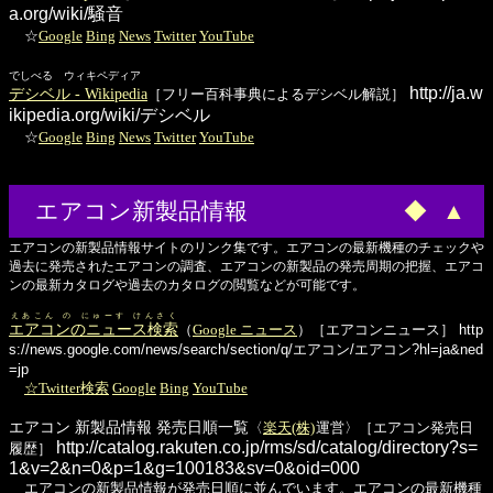
a.org/wiki/騒音
☆
Google
Bing
News
Twitter
YouTube
でしべる ウィキペディア
http://ja.w
デシベル - Wikipedia
［フリー百科事典によるデシベル解説］
ikipedia.org/wiki/デシベル
☆
Google
Bing
News
Twitter
YouTube
エアコン新製品情報
◆
▲
エアコンの新製品情報サイトのリンク集です。エアコンの最新機種のチェックや
過去に発売されたエアコンの調査、エアコンの新製品の発売周期の把握、エアコ
ンの最新カタログや過去のカタログの閲覧などが可能です。
えあこん の にゅーす けんさく
エアコンのニュース検索
（
Google ニュース
）［エアコンニュース］
http
s://news.google.com/news/search/section/q/エアコン/エアコン?hl=ja&ned
=jp
☆Twitter検索
Google
Bing
YouTube
エアコン 新製品情報 発売日順一覧
〈
楽天(株)
運営〉［エアコン発売日
http://catalog.rakuten.co.jp/rms/sd/catalog/directory?s=
履歴］
1&v=2&n=0&p=1&g=100183&sv=0&oid=000
エアコンの新製品情報が発売日順に並んでいます。エアコンの最新機種