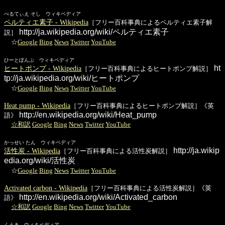
ぺるてぃえ そし ウィキペディア
ペルティエ素子 - Wikipedia
［フリー百科事典によるペルティエ素子解
http://ja.wikipedia.org/wiki/ペルティエ素子
説］
☆
Google
Bing
News
Twitter
YouTube
ひーとぽんぷ ウィキペディア
ht
ヒートポンプ - Wikipedia
［フリー百科事典によるヒートポンプ解説］
tp://ja.wikipedia.org/wiki/ヒートポンプ
☆
Google
Bing
News
Twitter
YouTube
Heat pump - Wikipedia
［フリー百科事典によるヒートポンプ解説］《英
http://en.wikipedia.org/wiki/Heat_pump
語》
☆和訳
Google
Bing
News
Twitter
YouTube
かっせい たん ウィキペディア
http://ja.wikip
活性炭 - Wikipedia
［フリー百科事典による活性炭解説］
edia.org/wiki/活性炭
☆
Google
Bing
News
Twitter
YouTube
Activated carbon - Wikipedia
［フリー百科事典による活性炭解説］《英
http://en.wikipedia.org/wiki/Activated_carbon
語》
☆和訳
Google
Bing
News
Twitter
YouTube
くうき ウィキペディア