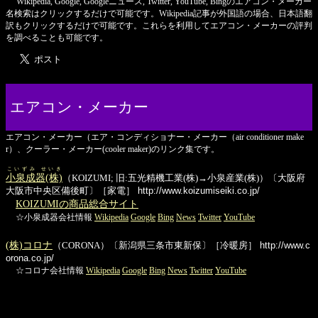
Wikipedia, Google, Googleニュース, Twitter, YouTube, Bing
のエアコン・メーカー
名検索はクリックするだけで可能です。Wikipedia記事が外国語の場合、日本語翻
訳もクリックするだけで可能です。これらを利用してエアコン・メーカーの評判
を調べることも可能です。
エアコン・メーカー
エアコン・メーカー（エア・コンディショナー・メーカー（air conditioner make
r）、クーラー・メーカー(cooler maker)のリンク集です。
こいずみ せいき
小泉成器(株)
（KOIZUMI; 旧:五光精機工業(株)→小泉産業(株)）〔大阪府
大阪市中央区備後町〕［家電］
http://www.koizumiseiki.co.jp/
KOIZUMIの商品総合サイト
☆小泉成器会社情報
Wikipedia
Google
Bing
News
Twitter
YouTube
(株)コロナ
（CORONA）〔新潟県三条市東新保〕［冷暖房］
http://www.c
orona.co.jp/
☆コロナ会社情報
Wikipedia
Google
Bing
News
Twitter
YouTube