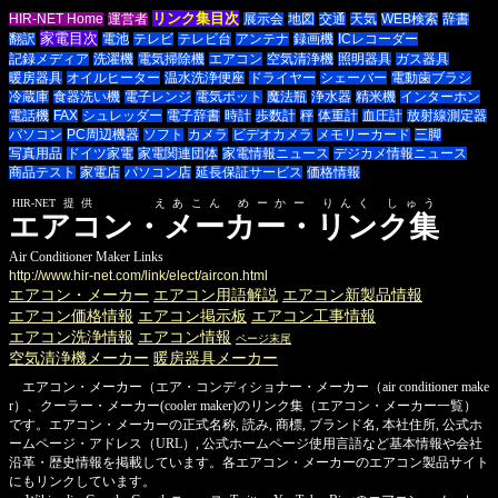
リンク集目次
HIR-NET Home
運営者
展示会
地図
交通
天気
WEB検索
辞書
家電目次
翻訳
電池
テレビ
テレビ台
アンテナ
録画機
ICレコーダー
記録メディア
洗濯機
電気掃除機
エアコン
空気清浄機
照明器具
ガス器具
暖房器具
オイルヒーター
温水洗浄便座
ドライヤー
シェーバー
電動歯ブラシ
冷蔵庫
食器洗い機
電子レンジ
電気ポット
魔法瓶
浄水器
精米機
インターホン
電話機
FAX
シュレッダー
電子辞書
時計
歩数計
秤
体重計
血圧計
放射線測定器
パソコン
PC周辺機器
ソフト
カメラ
ビデオカメラ
メモリーカード
三脚
写真用品
ドイツ家電
家電関連団体
家電情報ニュース
デジカメ情報ニュース
商品テスト
家電店
パソコン店
延長保証サービス
価格情報
HIR-NET提供 えあこん めーかー りんく しゅう
エアコン・メーカー・リンク集
Air Conditioner Maker Links
http://www.hir-net.com/link/elect/aircon.html
エアコン・メーカー
エアコン用語解説
エアコン新製品情報
エアコン価格情報
エアコン掲示板
エアコン工事情報
エアコン洗浄情報
エアコン情報
ページ末尾
空気清浄機メーカー
暖房器具メーカー
エアコン・メーカー（エア・コンディショナー・メーカー（air conditioner make
r）、クーラー・メーカー(cooler maker)のリンク集（エアコン・メーカー一覧）
です。エアコン・メーカーの正式名称, 読み, 商標, ブランド名, 本社住所, 公式ホ
ームページ・アドレス（URL）, 公式ホームページ使用言語など基本情報や会社
沿革・歴史情報を掲載しています。各エアコン・メーカーのエアコン製品サイト
にもリンクしています。