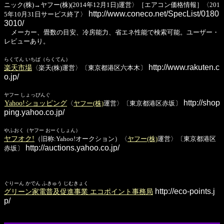
ニック(株)→ヤフー(株)(2014年12月1日)運営〉［エアコン価格情報］〈201
http://www.coneco.net/SpecList/0180
5年10月31日サービス終了〉
3010/
メーカー、畳数の目安、冷房能力、省エネ性能で検索可能。ユーザー・
レビューあり。
らくてん いちば（らくてん）
http://www.rakuten.c
楽天市場
〈楽天(株)運営〉〔東京都港区六本木〕
o.jp/
ヤフー しょっぴんぐ
http://shop
Yahoo!ショッピング
〈
ヤフー(株)
運営〉〔東京都港区赤坂〕
ping.yahoo.co.jp/
やふおく（ヤフー おーくしょん）
ヤフオク!
（旧称:Yahoo!オークション）〈
ヤフー(株)
運営〉〔東京都港区
http://auctions.yahoo.co.jp/
赤坂〕
ぐりーん かでん ふきゅう じむきょく
http://eco-points.j
グリーン家電普及促進事業 エコポイント事務局
p/