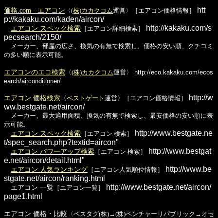
htt
価格.com - エアコン
〈
(株)カカクコム
運営〉［エアコン価格情報］
p://kakaku.com/kaden/aircon/
http://kakaku.com/s
エアコン スペック検索
［エアコン詳細検索］
pecsearch/2150/
メーカー、部屋の広さ、換気の有無で検索し、価格の安い順、クチコミ
の多い順に表示可能。
エアコンのエコ検索
〈
(株)カカクコム
運営〉
http://eco.kakaku.com/ecos
earch/airconditioner/
http://w
エアコン 価格検索
〈
ベストゲート
運営〉［エアコン価格情報］
ww.bestgate.net/aircon/
メーカー、最大適用面積、換気の有無で検索し、最安価格の安い順に表
示可能。
http://www.bestgate.ne
エアコン スペック検索
［エアコン 検索］
t/spec_search.php?textid=aircon"
http://www.bestgat
エアコン パワーアップ検索
［エアコン 検索］
e.net/aircon/detail.html"
http://www.be
エアコン 人気ランキング
［エアコン人気順位情報］
stgate.net/aircon/ranking.html
http://www.bestgate.net/aircon/
エアコン 一覧
［エアコン一覧］
page1.html
エアコン 価格・比較
〈ベスタグ(株)→(株)ベンチャーリパブリック→オセ