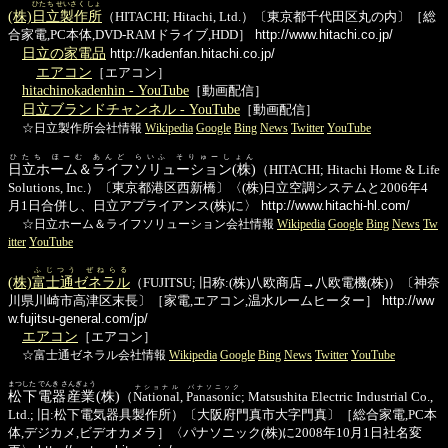
ひたち せいさく しょ
(株)
日立製作所
（HITACHI; Hitachi, Ltd.）〔東京都千代田区丸の内〕［総
合家電,PC本体,DVD-RAMドライブ,HDD］
http://www.hitachi.co.jp/
日立の家電品
http://kadenfan.hitachi.co.jp/
エアコン
［エアコン］
hitachinokadenhin - YouTube
［動画配信］
日立ブランドチャンネル - YouTube
［動画配信］
☆日立製作所会社情報
Wikipedia
Google
Bing
News
Twitter
YouTube
ひたち ほーむ あんど らいふ そりゅーしょん
日立ホーム＆ライフソリューション(株)
（HITACHI; Hitachi Home & Life
Solutions, Inc.）〔東京都港区西新橋〕〈(株)日立空調システムと2006年4
月1日合併し、日立アプライアンス(株)に〉
http://www.hitachi-hl.com/
☆日立ホーム＆ライフソリューション会社情報
Wikipedia
Google
Bing
News
Tw
itter
YouTube
ふじつう ぜねらる
(株)
富士通ゼネラル
（FUJITSU; 旧称:(株)八欧商店→八欧電機(株)）〔神奈
川県川崎市高津区末長〕［家電,エアコン,温水ルームヒーター］
http://ww
w.fujitsu-general.com/jp/
エアコン
［エアコン］
☆富士通ゼネラル会社情報
Wikipedia
Google
Bing
News
Twitter
YouTube
まつした でんき さんぎょう
ナショナル
パナソニック
松下電器産業
(株)
（
National
,
Panasonic
; Matsushita Electric Industrial Co.,
Ltd.; 旧:松下電気器具製作所）〔大阪府門真市大字門真〕［総合家電,PC本
体,デジカメ,ビデオカメラ］〈パナソニック(株)に2008年10月1日社名変