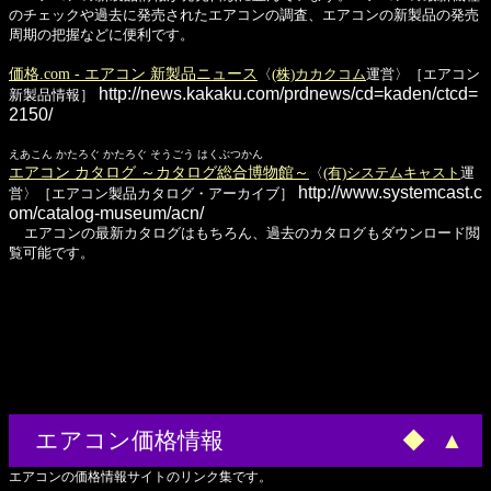
のチェックや過去に発売されたエアコンの調査、エアコンの新製品の発売
周期の把握などに便利です。
価格.com - エアコン 新製品ニュース
〈
(株)カカクコム
運営〉［エアコン
http://news.kakaku.com/prdnews/cd=kaden/ctcd=
新製品情報］
2150/
えあこん かたろぐ かたろぐ そうごう はくぶつかん
エアコン カタログ ～カタログ総合博物館～
〈
(有)システムキャスト
運
http://www.systemcast.c
営〉［エアコン製品カタログ・アーカイブ］
om/catalog-museum/acn/
エアコンの最新カタログはもちろん、過去のカタログもダウンロード閲
覧可能です。
エアコン価格情報
◆
▲
エアコンの価格情報サイトのリンク集です。