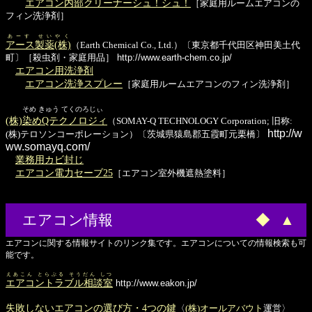
エアコン内部クリーナーシュ！シュ！
［家庭用ルームエアコンの
フィン洗浄剤］
あーす せいやく
アース製薬(株)
（Earth Chemical Co., Ltd.）〔東京都千代田区神田美土代
町〕［殺虫剤・家庭用品］
http://www.earth-chem.co.jp/
エアコン用洗浄剤
エアコン洗浄スプレー
［家庭用ルームエアコンのフィン洗浄剤］
そめ きゅう てくのろじぃ
(株)染めQテクノロジィ
（SOMAY-Q TECHNOLOGY Corporation; 旧称:
http://w
(株)テロソンコーポレーション）〔茨城県猿島郡五霞町元栗橋〕
ww.somayq.com/
業務用カビ封じ
エアコン電力セーブ25
［エアコン室外機遮熱塗料］
エアコン情報
◆
▲
エアコンに関する情報サイトのリンク集です。エアコンについての情報検索も可
能です。
えあこん とらぶる そうだん しつ
エアコントラブル相談室
http://www.eakon.jp/
失敗しないエアコンの選び方・4つの鍵
〈
(株)オールアバウト
運営〉