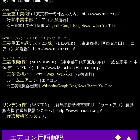
更〉
http://matsushita.co.jp/
みつびし じゅう こうぎょう
三菱重工業(株)
〔東京都千代田区丸の内〕
http://www.mhi.co.jp/
冷熱事業本部
［エアコン,加湿器］
☆三菱重工業会社情報
Wikipedia
Google
Bing
News
Twitter
YouTube
みつびし じゅうこう くうちょう しすてむ（ビーバー）
三菱重工空調システム(株)
（BEAVER）〔東京都品川区西五反田〕［エ
アコン,加湿器］
http://www.mhiair.co.jp/
みつびし でんき
三菱電機(株)
（MITSUBISHI）〔東京都千代田区丸の内〕［総合家電,PC本
体,ディスプレイ］
http://www.MitsubishiElectric.co.jp/
2
三菱電機パートナーWeb [WIN
K]
［技術資料］
ルームエアコン
［エアコン］
☆三菱電機会社情報
Wikipedia
Google
Bing
News
Twitter
YouTube
サンデン(株)
（SANDEN）〔群馬県伊勢崎市寿町〕［カーエアコン,自動
販売機,住環境機器システム］
http://www.sanden.co.jp/
住環境機器システム
エアコン用語解説
◆
▲