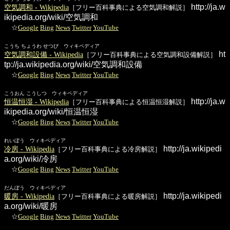
http://ja.w
空気調和 - Wikipedia
［フリー百科事典による空気調和解説］
ikipedia.org/wiki/空気調和
☆
Google
Bing
News
Twitter
YouTube
こうち ちょうわ せつび ウィキペディア
ht
空気調和設備 - Wikipedia
［フリー百科事典による空気調和設備解説］
tp://ja.wikipedia.org/wiki/空気調和設備
☆
Google
Bing
News
Twitter
YouTube
こうおん こうしつ ウィキペディア
http://ja.w
恒温恒湿 - Wikipedia
［フリー百科事典による恒温恒湿解説］
ikipedia.org/wiki/恒温恒湿
☆
Google
Bing
News
Twitter
YouTube
れいぼう ウィキペディア
http://ja.wikipedi
冷房 - Wikipedia
［フリー百科事典による冷房解説］
a.org/wiki/冷房
☆
Google
Bing
News
Twitter
YouTube
だんぼう ウィキペディア
http://ja.wikipedi
暖房 - Wikipedia
［フリー百科事典による暖房解説］
a.org/wiki/暖房
☆
Google
Bing
News
Twitter
YouTube