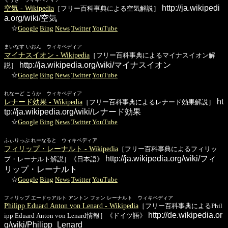
http://ja.wikipedi
空気 - Wikipedia
［フリー百科事典による空気解説］
a.org/wiki/空気
☆
Google
Bing
News
Twitter
YouTube
まいなす いおん ウィキペディア
マイナスイオン - Wikipedia
［フリー百科事典によるマイナスイオン解
http://ja.wikipedia.org/wiki/マイナスイオン
説］
☆
Google
Bing
News
Twitter
YouTube
れなーど こうか ウィキペディア
ht
レナード効果 - Wikipedia
［フリー百科事典によるレナード効果解説］
tp://ja.wikipedia.org/wiki/レナード効果
☆
Google
Bing
News
Twitter
YouTube
ふぃりっぷ れーなると ウィキペディア
フィリップ・レーナルト - Wikipedia
［フリー百科事典によるフィリッ
http://ja.wikipedia.org/wiki/フィ
プ・レーナルト解説］《日本語》
リップ・レーナルト
☆
Google
Bing
News
Twitter
YouTube
フィリップ エードゥアルト アントン フォン レーナルト ウィキペディア
Philipp Eduard Anton von Lenard - Wikipedia
［フリー百科事典によるPhil
http://de.wikipedia.or
ipp Eduard Anton von Lenard情報］《ドイツ語》
g/wiki/Philipp_Lenard