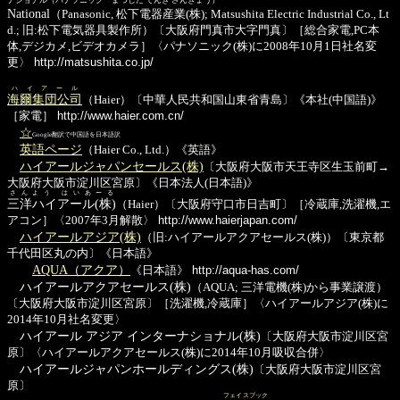
National
（Panasonic, 松下電器産業(株); Matsushita Electric Industrial Co., Lt
d.; 旧:松下電気器具製作所）〔大阪府門真市大字門真〕［総合家電,PC本
体,デジカメ,ビデオカメラ］〈パナソニック(株)に2008年10月1日社名変
更〉
http://matsushita.co.jp/
ハイアール
海爾集団公司
（Haier）〔中華人民共和国山東省青島〕《本社(中国語)》
［家電］
http://www.haier.com.cn/
☆
Google翻訳で中国語を日本語訳
英語ページ
（Haier Co., Ltd.）《英語》
ハイアールジャパンセールス(株)
〔大阪府大阪市天王寺区生玉前町→
大阪府大阪市淀川区宮原〕《日本法人(日本語)》
さんよう はいあーる
三洋ハイアール(株)
（Haier）〔大阪府守口市日吉町〕［冷蔵庫,洗濯機,エ
アコン］〈2007年3月解散〉
http://www.haierjapan.com/
ハイアールアジア(株)
（旧:ハイアールアクアセールス(株)）〔東京都
千代田区丸の内〕《日本語》
AQUA（アクア）
《日本語》
http://aqua-has.com/
ハイアールアクアセールス(株)
（AQUA; 三洋電機(株)から事業譲渡）
〔大阪府大阪市淀川区宮原〕［洗濯機,冷蔵庫］〈ハイアールアジア(株)に
2014年10月社名変更〉
ハイアール アジア インターナショナル(株)
〔大阪府大阪市淀川区宮
原〕〈ハイアールアクアセールス(株)に2014年10月吸収合併〉
ハイアールジャパンホールディングス(株)
〔大阪府大阪市淀川区宮
原〕
フェイスブック