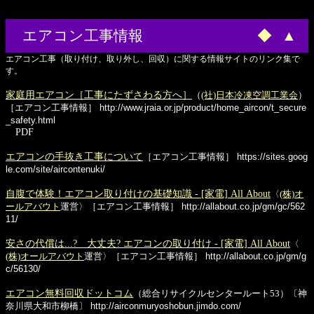
エアコン工事情報
◆
▲
エアコン工事（取り付け、取り外し、回収）に関する情報サイトのリンク集で
す。
家庭用エアコン［工事にたずさわる方へ］
（
(社)日本冷凍空調工業会
）
［エアコン工事情報］
http://www.jraia.or.jp/product/home_aircon/t_secure
_safety.html
PDF
エアコンの手抜き工事について
［エアコン工事情報］
https://sites.goog
le.com/site/aircontenuki/
自腹で体験！エアコン取り付けの基礎知識 - [家電] All About
〈
(株)オ
ールアバウト
運営〉［エアコン工事情報］
http://allabout.co.jp/gm/gc/562
11/
安さの代償は...? 大丈夫? エアコンの取り付け - [家電] All About
〈
(株)オールアバウト
運営〉［エアコン工事情報］
http://allabout.co.jp/gm/g
c/56130/
エアコン無料回収ドットコム
（総合リサイクルセンタールート53）〔神
奈川県大和市柳橋〕
http://airconmuryoshobun.jimdo.com/