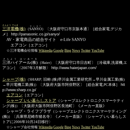
さんよう でんき
サンヨー
三洋電機
(株)
（
SANYO
）〔大阪府守口市京阪本通〕［総合家電,デジカ
メ］
http://panasonic.co.jp/sanyo/
AV・家電商品の総合サイト e-Life SANYO
エアコン
［エアコン］
☆三洋電機会社情報
Wikipedia
Google
Bing
News
Twitter
YouTube
さんよう はいあーる
三洋ハイアール(株)
（Haier）〔大阪府守口市日吉町〕［冷蔵庫,洗濯機,エ
アコン］〈2007年3月解散〉
http://www.haierjapan.com/
シャープ(株)
（SHARP; 旧称:(株)早川金属工業研究所→早川金属工業(株)
→早川電機工業(株)）〔大阪府大阪市阿倍野区〕［総合家電,PC本体］
htt
p://www.sharp.co.jp/
エアコン
［エアコン］
シャープ いい暮らしストア
（シャープエレクトロニクスマーケティ
ング(株)）〔大阪府大阪市阿倍野区長池町〕《メーカー直販》
シャープ・ライフプラザ
（シャープエレクトロニクスマーケティング
(株)）〔兵庫県尼崎市猪名寺〕《メーカー直販》〈シャープ いい暮らしス
トアに2006年10月24日移行〉
☆シャープ会社情報
Wikipedia
Google
Bing
News
Twitter
YouTube