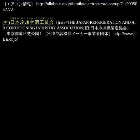
［エアコン情報］
http://allabout.co.jp/family/electronics/closeup/CU20050
627A/
にほん れいとう くうちょう こうぎょう かい
(社)
日本冷凍空調工業会
（jraia=THE
J
APAN
R
EFRIGERATION AND
A
I
R CONDITIONING
I
NDUSTRY
A
SSOCIATION; 旧:日本冷凍機製造協会）
〔東京都港区芝公園〕［冷凍空調機器メーカー事業者団体］
http://www.jr
aia.or.jp/