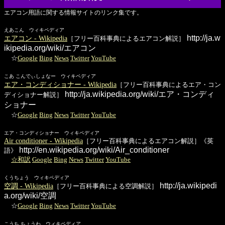
エアコン用語に関する情報サイトのリンク集です。
えあこん ウィキペディア
http://ja.w
エアコン - Wikipedia
［フリー百科事典によるエアコン解説］
ikipedia.org/wiki/エアコン
☆
Google
Bing
News
Twitter
YouTube
こあ こんでぃしょなー ウィキペディア
エア・コンディショナー - Wikipedia
［フリー百科事典によるエア・コン
http://ja.wikipedia.org/wiki/エア・コンディ
ディショナー解説］
ショナー
☆
Google
Bing
News
Twitter
YouTube
エア・コンディショナー ウィキペディア
Air conditioner - Wikipedia
［フリー百科事典によるエアコン解説］《英
http://en.wikipedia.org/wiki/Air_conditioner
語》
☆和訳
Google
Bing
News
Twitter
YouTube
くうちょう ウィキペディア
http://ja.wikipedi
空調 - Wikipedia
［フリー百科事典による空調解説］
a.org/wiki/空調
☆
Google
Bing
News
Twitter
YouTube
こうち ちょうわ ウィキペディア