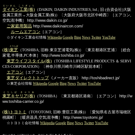
だいきん こうぎょう
ダイキン工業(株)
（DAIKIN; DAIKIN INDUSTRIES, ltd.; 旧:(合資会社)大阪
金属工業所→大阪金属工業(株)）〔大阪府大阪市北区中崎西〕［エアコン,
空気清浄機］
http://www.daikin.co.jp/
ご家庭用製品
http://www.daikinaircon.com/
ルームエアコン
［エアコン］
☆ダイキン工業会社情報
Wikipedia
Google
Bing
News
Twitter
YouTube
とうしば
(株)
東芝
（TOSHIBA; 旧称:東京芝浦電気(株)）〔東京都港区芝浦〕［総合
家電,半導体,PC本体］
http://www.toshiba.co.jp/
東芝ライフスタイル(株)
（TOSHIBA LIFESTYLE PRODUCTS ＆ SERVI
CES CORPORATION）〔神奈川県川崎市川崎区駅前本町〕
エアコン
［エアコン］
東芝ダイレクトトップ
《メーカー直販》
http://toshibadirect.jp/
☆東芝会社情報
Wikipedia
Google
Bing
News
Twitter
YouTube
とうしば きゃりあ
東芝キヤリア(株)
（TOSHIBA）〔東京都港区港南〕［エアコン］
http://w
ww.toshiba-carrier.co.jp/
(株)トヨトミ
（TOYOTOMI; 旧称:豊臣工業(株)）〔愛知県名古屋市瑞穂区
桃園町〕［暖房器具,空気清浄機］
http://www.toyotomi.jp/
☆トヨトミ会社情報
Wikipedia
Google
Bing
News
Twitter
YouTube
ナショナル（パナソニック まつした でんき さんぎょう）