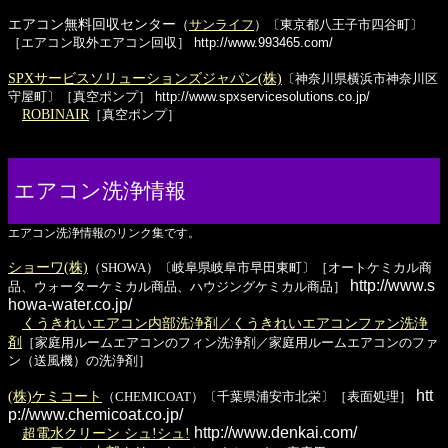
エアコン無料回収センター
（
サンライフ
）〔東京都八王子市四谷町〕
［エアコン取外エアコン回収］
http://www.993465.com/
SPXサービスソリューションズジャパン(株)
〔神奈川県横浜市神奈川区
守屋町〕［真空ポンプ］
http://www.spxservicesolutions.co.jp/
ROBINAIR
［真空ポンプ］
エアコン洗浄情報
エアコン洗浄情報のリンク集です。
ショーワ(株)
（SHOWA）〔岐阜県岐阜市早田東町〕［オートケミカル商
http://www.s
品、ウォーターケミカル商品、ハウジングケミカル商品］
howa-water.co.jp/
くうきれいエアコン内部洗浄剤／くうきれいエアコンファン洗浄
剤
［家庭用ルームエアコンのフィン洗浄剤／家庭用ルームエアコンのファ
ン（送風機）の洗浄剤］
htt
(株)ケミコート
（CHEMICOAT）〔千葉県浦安市北栄〕［表面処理］
p://www.chemicoat.co.jp/
http://www.denkai.com/
超電水クリーン シュ!シュ!