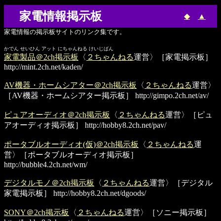
家電情報掲示板
◆
▲
家電情報の掲示板サイトのリンク集です。
かでん せいひん アット にちゃんねる けいじばん
家電製品＠2ch掲示板
〈
２ちゃんねる
運営〉［家電掲示板］
http://mint.2ch.net/kaden/
AV機器・ホームシアター＠2ch掲示板
〈
２ちゃんねる
運営〉
［AV機器・ホームシアター掲示板］
http://gimpo.2ch.net/av/
ピュアオーディオ＠2ch掲示板
〈
２ちゃんねる
運営〉［ピュ
アオーディオ掲示板］
http://hobby8.2ch.net/pav/
ポータブルオーディオ(仮)＠2ch掲示板
〈
２ちゃんねる
運
営〉［ポータブルオーディオ掲示板］
http://bubble4.2ch.net/wm/
デジタルモノ＠2ch掲示板
〈
２ちゃんねる
運営〉［デジタル
家電掲示板］
http://hobby8.2ch.net/dgoods/
SONY＠2ch掲示板
〈
２ちゃんねる
運営〉［ソニー掲示板］