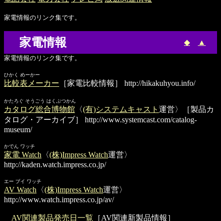
家電情報のリンク集です。
家電情報
◆
▲
家電情報のリンク集です。
ひかく めーかー
比較表メーカー
［家電比較情報］
http://hikakuhyou.info/
かたろぐ そうごう はくぶつかん
カタログ総合博物館
〈
(有)システムキャスト
運営〉［製品カ
タログ・アーカイブ］
http://www.systemcast.com/catalog-
museum/
かでん ワッチ
家電 Watch
〈
(株)Impress Watch
運営〉
http://kaden.watch.impress.co.jp/
エー ブイ ワッチ
AV Watch
〈
(株)Impress Watch
運営〉
http://www.watch.impress.co.jp/av/
AV関連製品発売日一覧
［AV関連新製品情報］