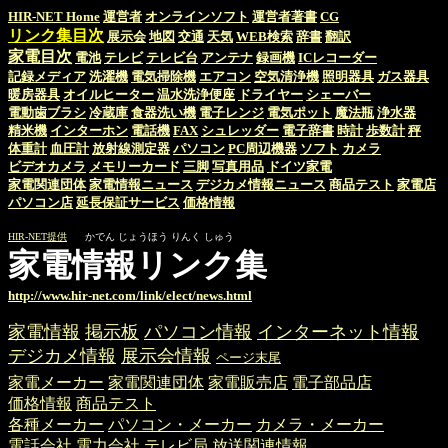
HIR-NET Home
運営者
オンラインソフト
運営者著書
CG
リンク集目次
展示会
地図
交通
天気
WEB検索
辞書
翻訳
家電目次
電池
テレビ
テレビ台
アンテナ
録画機
ICレコーダー
記録メディア
洗濯機
電気掃除機
エアコン
空気清浄機
照明器具
ガス器具
暖房器具
オイルヒーター
温水洗浄便座
ドライヤー
シェーバー
電動歯ブラシ
冷蔵庫
食器洗い機
電子レンジ
電気ポット
魔法瓶
浄水器
精米機
インターホン
電話機
FAX
シュレッダー
電子辞書
時計
歩数計
秤
体重計
血圧計
放射線測定器
パソコン
PC周辺機器
ソフト
カメラ
ビデオカメラ
メモリーカード
三脚
写真用品
ドイツ家電
家電関連団体
家電情報ニュース
デジカメ情報ニュース
商品テスト
家電店
パソコン店
延長保証サービス
価格情報
HIR-NET提供
かでん じょうほう りんく しゅう
家電情報リンク集
http://www.hir-net.com/link/elect/news.html
家電情報
掲示板
パソコン情報
インターネット情報
デジカメ情報
展示会情報
ページ末尾
家電メーカー
家電関連団体
家電販売店
電子部品店
価格情報
商品テスト
各種メーカー
パソコン・メーカー
カメラ・メーカー
電話会社
電力会社
テレビ局
放送関連情報