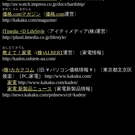
http://av.watch.impress.co.jp/docs/hardship/
かかく コム まがじん
価格.comマガジン
〈
価格.com
運営〉
http://kakaku.com/magazine/
ITmedia +D LifeStyle
〈アイティメディア(株)運営〉
http://plusd.itmedia.co.jp/lifestyle/
おしえて かでん
教えて！家電
〈
(株)ALBERT
運営〉［家電情報］
http://kaden.oshiete-na.com/
(株)カカクコム
（旧:￥パソコン価格情報￥）〔東京都文京区
後楽〕［PC,家電］
http://www.kakaku.com/
家電
http://www.kakaku.com/kaden/
家電 新製品ニュース
［家電新製品情報］
http://news.kakaku.com/prdnews/cd=kaden/