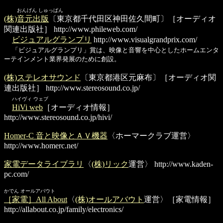
おんげん しゅっぱん
(株)音元出版
〔東京都千代田区神田佐久間町〕［オーディオ
関連出版社］
http://www.phileweb.com/
ビジュアルグランプリ
http://www.visualgrandprix.com/
「ビジュアルグランプリ」賞は、映像と音響を中心としたホームエンタ
ーテインメント業界発展のために創設。
(株)ステレオサウンド
〔東京都港区元麻布〕［オーディオ関
連出版社］
http://www.stereosound.co.jp/
ハイヴィ ウェブ
HiVi web
［オーディオ情報］
http://www.stereosound.co.jp/hivi/
Homer-C 音と映像とＡＶ機器
〈ホーマークラブ運営〉
http://www.homerc.net/
家電データライブラリ
〈
(株)リック
運営〉
http://www.kaden-
pc.com/
かでん オールアバウト
［家電］All About
〈
(株)オールアバウト
運営〉［家電情報］
http://allabout.co.jp/family/electronics/