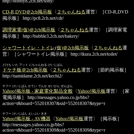
http://hobby8.2ch.net/sony/
CD-R,DVD＠2ch掲示板
〈
２ちゃんねる
運営〉［CD-R,DVD
掲示板］
http://pc8.2ch.net/cdr/
調理家電(仮)＠2ch掲示板
〈
２ちゃんねる
運営〉［調理家電
掲示板］
http://bubble3.2ch.net/bakery/
シャワートイレ・トイレ(仮)＠2ch掲示板
〈
２ちゃんねる
運
営〉［シャワートイレ掲示板］
http://ikura.2ch.net/toilet/
どけち いた アット にちゃんねる けいじばん
ドケチ板＠2ch掲示板
〈
２ちゃんねる
運営〉［節約掲示板］
http://namidame.2ch.net/kechi2/
ヤフー けいじばん かてい でんか せいひん ぜんぱん
Yahoo!掲示板 - 家庭電化製品全般
〈
Yahoo!掲示板
運営〉［家
電掲示板］
http://messages.yahoo.co.jp/bbs?
action=t&board=552018307&sid=552018307&type=r
ヤフー けいじばん えいぶい きき
Yahoo!掲示板 - AV機器
〈
Yahoo!掲示板
運営〉［掲示板］
http://messages.yahoo.co.jp/bbs?
action=t&board=552018309&sid=552018309&type=r