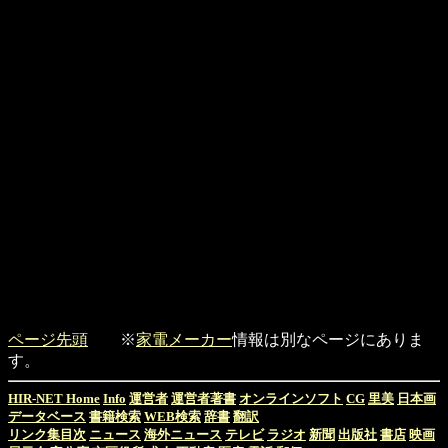
ページ先頭
※
家電メーカー
情報は別なページにありま
す。
HIR-NET Home
Info
運営者
運営者著書
オンラインソフト
CG
里美
日本画
データベース
書籍検索
WEB検索
辞書
翻訳
リンク集目次
ニュース
海外ニュース
テレビ
ラジオ
新聞
出版社
書店
映画