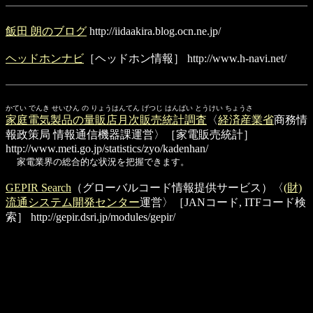
飯田 朗のブログ
http://iidaakira.blog.ocn.ne.jp/
ヘッドホンナビ
［ヘッドホン情報］
http://www.h-navi.net/
かてい でんき せいひん の りょうはんてん げつじ はんばい とうけい ちょうさ
家庭電気製品の量販店月次販売統計調査
〈
経済産業省
商務情
報政策局 情報通信機器課運営〉［家電販売統計］
http://www.meti.go.jp/statistics/zyo/kadenhan/
家電業界の総合的な状況を把握できます。
GEPIR Search
（グローバルコード情報提供サービス）〈
(財)
流通システム開発センター
運営〉［JANコード, ITFコード検
索］
http://gepir.dsri.jp/modules/gepir/