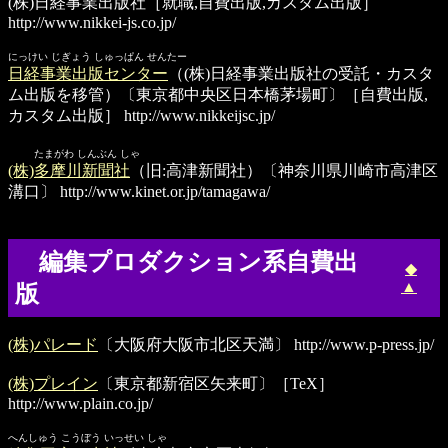
(株)日経事業出版社
［就職,自費出版,カスタム出版］
http://www.nikkei-js.co.jp/
にっけい じぎょう しゅっぱん せんたー
日経事業出版センター
（(株)日経事業出版社の受託・カスタ
ム出版を移管）〔東京都中央区日本橋茅場町〕［自費出版,
カスタム出版］
http://www.nikkeijsc.jp/
たまがわ しんぶん しゃ
(株)多摩川新聞社
（旧:高津新聞社）〔神奈川県川崎市高津区
溝口〕
http://www.kinet.or.jp/tamagawa/
編集プロダクション系自費出
◆
▲
版
(株)パレード
〔大阪府大阪市北区天満〕
http://www.p-press.jp/
(株)プレイン
〔東京都新宿区矢来町〕［TeX］
http://www.plain.co.jp/
へんしゅう こうぼう いっせい しゃ