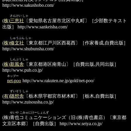
http://www.sakushobo.com/
さんけい しゃ
(株)三恵社
〔愛知県名古屋市北区中丸町〕［少部数テキスト
出版］
http://www.sankeisha.com/
しゅうぶん しゃ
(株)修文社
〔東京都江戸川区西葛西〕［作家養成,自費出版］
http://www.shubunsha.com/
しんぷう しゃ
(株)新風舎
〔東京都港区南青山〕［自費出版,共同出版］
http://www.pub.co.jp/
ネップー
net-poo
http://www.rakuten.ne.jp/gold/net-poo/
ずいそう しゃ
(有)随想舎
〔栃木県宇都宮市材木町〕［栃木,自費出版］
http://www.zuisousha.co.jp/
せいや こみゅにけーしょんず
(株)青也コミュニケーションズ
（旧:(株)青也書店）〔東京都
文京区本郷〕［自費出版］
http://www.seiya.co.jp/