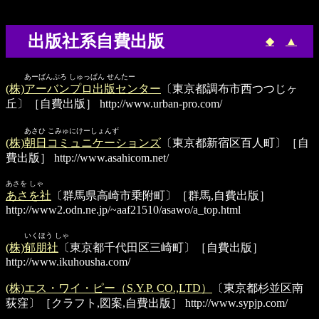
出版社系自費出版
◆
▲
あーばんぷろ しゅっぱん せんたー
(株)アーバンプロ出版センター
〔東京都調布市西つつじヶ
丘〕［自費出版］
http://www.urban-pro.com/
あさひ こみゅにけーしょんず
(株)朝日コミュニケーションズ
〔東京都新宿区百人町〕［自
費出版］
http://www.asahicom.net/
あさを しゃ
あさを社
〔群馬県高崎市乗附町〕［群馬,自費出版］
http://www2.odn.ne.jp/~aaf21510/asawo/a_top.html
いくほう しゃ
(株)郁朋社
〔東京都千代田区三崎町〕［自費出版］
http://www.ikuhousha.com/
(株)エス・ワイ・ピー（S.Y.P. CO.,LTD）
〔東京都杉並区南
荻窪〕［クラフト,図案,自費出版］
http://www.sypjp.com/