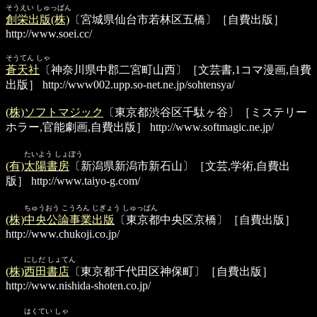
そうえい しゅっぱん
創栄出版(株)
〔宮城県仙台市若林区五橋〕［自費出版］
http://www.soei.cc/
そうてん しゃ
蒼天社
〔神奈川県中郡二宮町山西〕［文芸書,1コマ漫画,自費
出版］
http://www002.upp.so-net.ne.jp/sohtensya/
(株)ソフトマジック
〔東京都渋谷区千駄ヶ谷〕［ミステリー
ホラー,官能劇画,自費出版］
http://www.softmagic.ne.jp/
たいよう しょぼう
(有)太陽書房
〔新潟県新潟市新石山〕［文芸,学術,自費出
版］
http://www.taiyo-g.com/
ちゅうおう こうろん じぎょう しゅっぱん
(株)中央公論事業出版
〔東京都中央区京橋〕［自費出版］
http://www.chukoji.co.jp/
にしだ しょてん
(株)西田書店
〔東京都千代田区神保町〕［自費出版］
http://www.nishida-shoten.co.jp/
はくてい しゃ