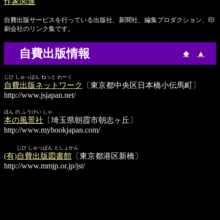
作家関連
自費出版サービスを行っている出版社、新聞社、編集プロダクション、印
刷会社のリンク集です。
自費出版情報
◆
▲
じひ しゅっぱん ねっと わーく
自費出版ネットワーク
〔東京都中央区日本橋小伝馬町〕
http://www.jsjapan.net/
ほん の ふうけい しゃ
本の風景社
〔埼玉県朝霞市朝志ヶ丘〕
http://www.mybookjapan.com/
じひ しゅっぱん としょかん
(有)自費出版図書館
〔東京都港区新橋〕
http://www.mmjp.or.jp/jst/