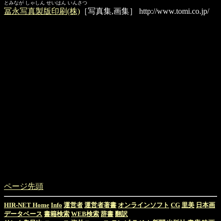
とみなが しゃしん せいはん いんさつ
冨永写真製版印刷(株)
［写真集,画集］
http://www.tomi.co.jp/
ページ先頭
HIR-NET Home
Info
運営者
運営者著書
オンラインソフト
CG
里美
日本画
データベース
書籍検索
WEB検索
辞書
翻訳