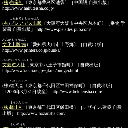
(株)白帝社
〔東京都豊島区池袋〕［中国語,自費出版］
http://www.hakuteisha.co.jp/
ぷれあです しゅっぱん
(有)プレアデス出版
〔大阪府大阪市中央区内本町〕［乗物,学
習書,自費出版］
http://www.pleiades-pub.com/
ぶんか しゅっぱん
文化出版(株)
〔愛知県犬山市上野郷〕［自費出版］
http://www.printers.co.jp/bunka/
ぶんげい ゆうじん しゃ
文芸遊人社
〔東京都八王子市館町〕［自費出版］
http://www5.ocn.ne.jp/~jkmc/bungei.html
へきてん しゃ
(株)碧天舎
〔東京都千代田区神田神保町〕［自費出版］
〈2006年3月31日破産〉
http://www.hekitensha.com/
ほうざん しゃ
(株)鳳山社
〔東京都千代田区飯田橋〕［デザイン,建築,自費
出版］
http://www.hozansha.com/
ほん の もり