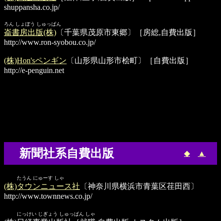
shuppansha.co.jp/
ろん しょぼう しゅっぱん
崙書房出版(株)
〔千葉県茂原市東郷〕［房総,自費出版］
http://www.ron-syobou.co.jp/
(株)Hon'sペンギン
〔山形県山形市桧町〕［自費出版］
http://e-penguin.net
新聞社系自費出版
◆
▲
たうん にゅーす しゃ
(株)タウンニュース社
〔神奈川県横浜市青葉区荏田西〕
http://www.townnews.co.jp/
にっけい じぎょう しゅっぱん しゃ