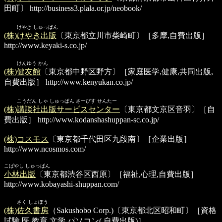
田町〕
http://business3.plala.or.jp/neobook/
けやき しゅっぱん
(株)けやき出版
〔東京都立川市柴崎町〕［多摩,自費出版］
http://www.keyaki-s.co.jp/
けんゆう かん
(株)健友館
〔東京都中野区野方〕［家庭医学,健康,共同出版,
自費出版］
http://www.kenyukan.co.jp/
こうだん しゃ しゅっぱん さーびす せんたー
(株)講談社出版サービスセンター
〔東京都文京区音羽〕［自
費出版］
http://www.kodanshashuppan-sc.co.jp/
(株)コスモス
〔東京都千代田区九段南〕［企業出版］
http://www.ncosmos.com/
こばやし しゅっぱん
小林出版
〔東京都渋谷区西原〕［福祉,心理,自費出版］
http://www.kobayashi-shuppan.com/
さく しょぼう
(株)佐久書房
（Sakushobo Corp.)〔東京都北区昭和町〕［資格
試験,医,教育,文学,パソコン(,自費出版)］