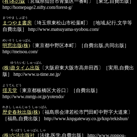
(有)本の森
〔宮城県仙台市青葉区一番町〕［東北,自費出版］
http://homepage2.nifty.com/forest-g/
まつやま しょぼう
まつやま書房
〔埼玉県東松山市松葉町〕［地域,紀行,文学等
自費出版］
http://www.matsuyama-syobou.com/
めいそう しゅっぱん
明窓出版(株)
〔東京都中野区本町〕［自費出版,共同出版］
http://meisou.com/
ゆうたいむ しゅっぱん
(株)遊タイム出版
〔大阪府東大阪市高井田西〕［実用,自費出
版］
http://www.u-time.ne.jp/
ようてん どう
揺天堂
〔東京都板橋区大谷口〕［自費出版］
http://www.mmjp.or.jp/yotendo/
れきし しゅんじゅう しゅっぱん
歴史春秋出版(株)
〔福島県会津若松市門田町中野字大道東〕
［福島,自費出版］
http://www.knpgateway.co.jp/knp/rekishun/
ろっぽう しゅっぱん しゃ
(株)六法出版社
［法律,医学,自費出版］
http://www.roppou-