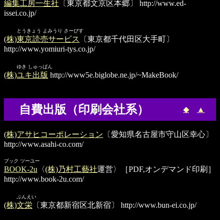
編集工房一生社
〔東京都文京区本郷〕
http://www.ed-
issei.co.jp/
とうきょう よみうり さーびす
(株)東京読売サービス
〔東京都千代田区大手町〕
http://www.yomiuri-tys.co.jp/
ゆき しゅっぱん
(株)ユキ出版
http://www5e.biglobe.ne.jp/~MakeBook/
自費出版（印刷会社系）
◆
▲
(株)アサヒコーポレーション
〔愛知県名古屋市守山区幸心〕
http://www.asahi-co.com/
ブック ツーユー
BOOK-2u
〈
(株)乃村工藝社
運営〉［PDF,オンデマンド印刷］
http://www.book-2u.com/
ぶんえい
(株)文栄
〔東京都新宿区北新宿〕
http://www.bun-ei.co.jp/