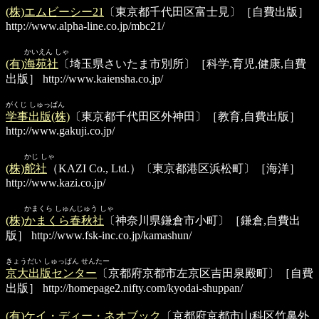
(株)エムビーシー21
〔東京都千代田区富士見〕［自費出版］
http://www.alpha-line.co.jp/mbc21/
かいえん しゃ
(有)海苑社
〔埼玉県さいたま市別所〕［科学,育児,健康,自費
出版］
http://www.kaiensha.co.jp/
がくじ しゅっぱん
学事出版(株)
〔東京都千代田区外神田〕［教育,自費出版］
http://www.gakuji.co.jp/
かじ しゃ
(株)舵社
（KAZI Co., Ltd.）〔東京都港区浜松町〕［海洋］
http://www.kazi.co.jp/
かまくら しゅんじゅう しゃ
(株)かまくら春秋社
〔神奈川県鎌倉市小町〕［鎌倉,自費出
版］
http://www.fsk-inc.co.jp/kamashun/
きょうだい しゅっぱん せんたー
京大出版センター
〔京都府京都市左京区吉田泉殿町〕［自費
出版］
http://homepage2.nifty.com/kyodai-shuppan/
(有)ケイ・ディー・ネオブック
〔京都府京都市山科区竹鼻外