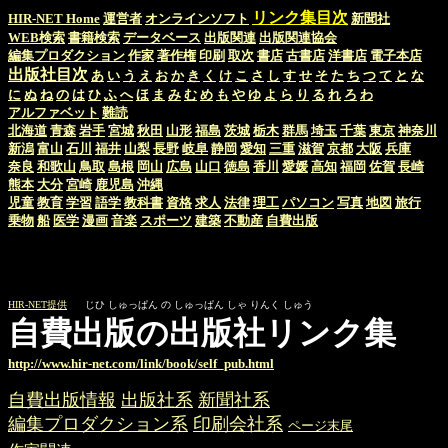
リンク集目次
HIR-NET Home
運営者
オンラインソフト
新聞社
WEB検索
書籍検索
データベース
出版関連
出版関連協会
編集プロダクション
作家
著作権
印刷
取次
書店
古書店
洋書店
電子本店
出版社目次
あ
い
う
え
お
か
き
く
け
こ
さ
し
す
せ
そ
た
ち
つ
て
と
な
に
ぬ
ね
の
は
ひ
ふ
へ
ほ
ま
み
む
め
も
や
ゆ
よ
ら
り
る
れ
ろ
わ
アルファベット
難読
北海道
青森
岩手
宮城
秋田
山形
福島
茨城
栃木
群馬
埼玉
千葉
東京
神奈川
新潟
富山
石川
福井
山梨
長野
岐阜
静岡
愛知
三重
滋賀
京都
大阪
兵庫
奈良
和歌山
鳥取
島根
岡山
広島
山口
徳島
香川
愛媛
高知
福岡
佐賀
長崎
熊本
大分
宮崎
鹿児島
沖縄
児童
教育
学習
語学
教科書
資格
求人
法律
理工
パソコン
写真
地図
旅行
乗物
船
医学
漫画
音楽
スポーツ
建築
不動産
自費出版
HIR-NET提供
じひ しゅっぱん の しゅっぱん しゃ りんく しゅう
自費出版の出版社リンク集
http://www.hir-net.com/link/book/self_pub.html
自費出版情報
出版社系
新聞社系
編集プロダクション系
印刷会社系
ページ末尾