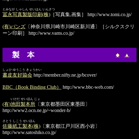
とみなが しゃしん せいはん いんさつ
冨永写真製版印刷(株)
［写真集,画集］
http://www.tomi.co.jp/
(有)バンズ
〔神奈川県川崎市川崎区新川通〕［シルクスクリ
ーン印刷］
http://www.vams.co.jp/
製 本
◆
▲
しょひ ゆうこう きょうかい
書皮友好協会
http://member.nifty.ne.jp/bcover/
BBC（Book Binding Club）
http://www.bbc-web.com/
いけだ せいほん じょ
(有)池田製本所
〔東京都墨田区東墨田〕
http://www2.ocn.ne.jp/~wonder-b/
さとう しこう せいほん
佐藤紙工製本(株)
〔東京都江戸川区西小岩〕
http://www.satoshiko.co.jp/