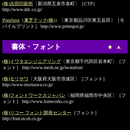
(株)吉田印刷所
〔新潟県五泉市泉町〕［CTP］
http://www.ddc.co.jp/
PrintSpot
（
東芝テック(株)
）〔東京都品川区東五反田〕［モ
バイルプリント］
http://www.printspot.jp/
書体・フォント
◆
▲
(株)イワタエンジニアリング
〔東京都千代田区岩本町〕［フ
ォント］
http://www.mesh.ne.jp/iwatafont/
(株)モリサワ
〔大阪府大阪市浪速区〕［フォント］
http://www.morisawa.co.jp/
(株)フォントワークスジャパン
〔福岡県福岡市中央区〕［フ
ォント］
http://www.fontworks.co.jp/
(株)リコー フォント開発センター
［フォント］
http://font.ricoh.co.jp/