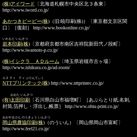
(株)アイワード
〔北海道札幌市中央区北３条東〕
http://www.iword.co.jp/
あかつきビーピー(株)
（旧:暁印刷(株)）〔東京都文京区関
口〕［復刻］
http://www.bookonline.co.jp/
いわもと いんさつ
岩本印刷(株)
〔京都府京都市南区吉祥院新田弐ノ段町〕
http://www.iwamoto-p.co.jp/
(株)イシクラ ＡＤルーム
〔埼玉県岩槻市古ヶ場〕
http://www.ishikura.co.jp/ad-room/
エヌ ティ ティ ぷりんてぃく
NTTプリンテック(株)
http://www.nttprintec.co.jp/
おおた いんさつ
(有)太田印刷
〔石川県白山市福増町〕［あぶらとり紙,名刺,
封筒,箔押し・浮出し,帳票］
http://www.ohta-print.co.jp/
おかやまけん のうきょう いんさつ
岡山県農協印刷(株)
（のういん）〔岡山県岡山市富町〕
http://www.feel21.co.jp/