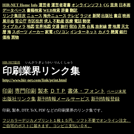
HIR-NET Home
Info
運営者
運営者著書
オンラインソフト
CG
里美
日本画
データベース
書籍検索
WEB検索
辞書
翻訳
リンク集目次
ニュース
海外ニュース
テレビ
ラジオ
新聞
出版社
書店
映画
展示会
官公庁
市区役所
求人
不動産
医療
電話
郵便
ライブカメラ
地図
世界地図
交通
旅行
宿泊
天気
台風
放射線
雲
地震
天文
暦
海
スポーツ
メーカー
家電
パソコン
インターネット
カメラ
懸賞
銀行
価格
買物
HIR-NET提供
いんさつ ぎょうかい りんく しゅう
印刷業界リンク集
http://www.hir-net.com/link/print.html
印刷
専門印刷
製本
ＤＴＰ
書体・フォント
ページ末尾
出版社リンク集
新刊情報メールサービス
新刊情報登録
印刷, 製本, DTP, TeX, PDF などの印刷業界のリンク集です。
フジカラーデジカメプリント１枚１５円。ソフト不要でオンライン注文、
ご自宅のポストに届きます。コンビニ支払いＯＫ。