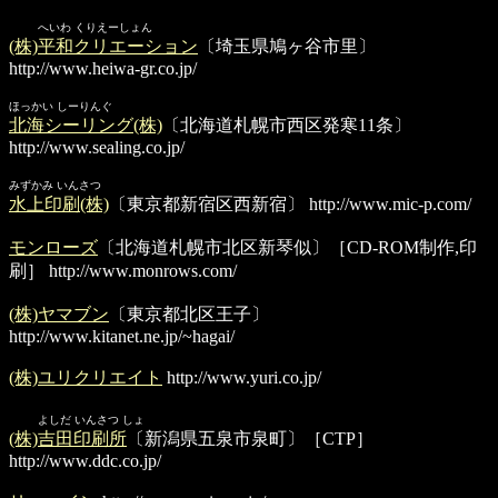
へいわ くりえーしょん
(株)平和クリエーション
〔埼玉県鳩ヶ谷市里〕
http://www.heiwa-gr.co.jp/
ほっかい しーりんぐ
北海シーリング(株)
〔北海道札幌市西区発寒11条〕
http://www.sealing.co.jp/
みずかみ いんさつ
水上印刷(株)
〔東京都新宿区西新宿〕
http://www.mic-p.com/
モンローズ
〔北海道札幌市北区新琴似〕［CD-ROM制作,印
刷］
http://www.monrows.com/
(株)ヤマブン
〔東京都北区王子〕
http://www.kitanet.ne.jp/~hagai/
(株)ユリクリエイト
http://www.yuri.co.jp/
よしだ いんさつ しょ
(株)吉田印刷所
〔新潟県五泉市泉町〕［CTP］
http://www.ddc.co.jp/