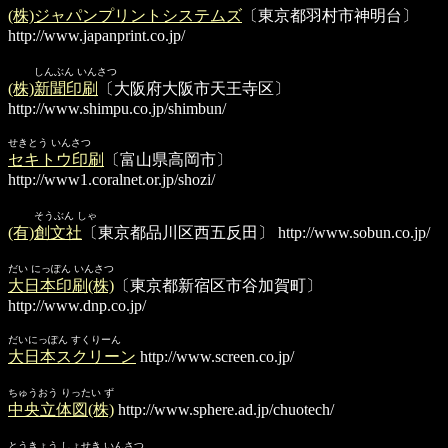
(株)ジャパンプリントシステムズ
〔東京都羽村市神明台〕
http://www.japanprint.co.jp/
しんぶん いんさつ
(株)新聞印刷
〔大阪府大阪市天王寺区〕
http://www.shimpu.co.jp/shimbun/
せきとう いんさつ
セキトウ印刷
〔富山県高岡市〕
http://www1.coralnet.or.jp/shozi/
そうぶん しゃ
(有)創文社
〔東京都品川区西五反田〕
http://www.sobun.co.jp/
だい にっぽん いんさつ
大日本印刷(株)
〔東京都新宿区市谷加賀町〕
http://www.dnp.co.jp/
だいにっぽん すくりーん
大日本スクリーン
http://www.screen.co.jp/
ちゅうおう りったい ず
中央立体図(株)
http://www.sphere.ad.jp/chuotech/
とうきょう しょせき いんさつ