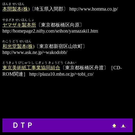
ほんま せいほん
本間製本(株)
〔埼玉県入間郡〕
http://www.homma.co.jp/
やまざき せいほん しょ
ヤマザキ製本所
〔東京都板橋区向原〕
http://homepage2.nifty.com/seihon/yamazaki1.htm
わこう どう せいほん
和光堂製本(株)
〔東京都新宿区山吹町〕
http://www.ask.ne.jp/~wakodobb/
とうきょう びじゅつ し じぎょう きょうどう くみあい
東京美術紙工事業協同組合
〔東京都板橋区舟渡〕［CD-
ROM関連］
http://plaza10.mbn.or.jp/~tobi_co/
ＤＴＰ
◆
▲