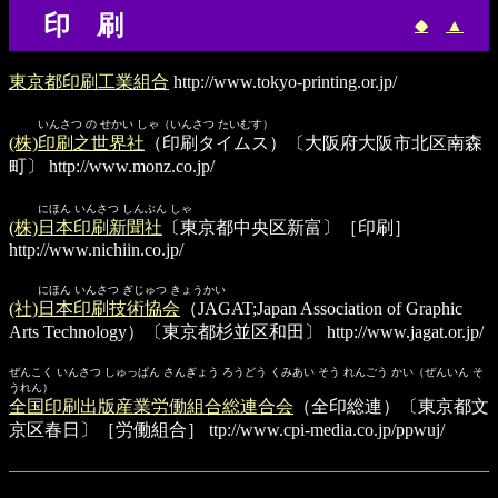
印 刷
◆
▲
東京都印刷工業組合
http://www.tokyo-printing.or.jp/
いんさつ の せかい しゃ（いんさつ たいむす）
(株)印刷之世界社
（印刷タイムス）〔大阪府大阪市北区南森
町〕
http://www.monz.co.jp/
にほん いんさつ しんぶん しゃ
(株)日本印刷新聞社
〔東京都中央区新富〕［印刷］
http://www.nichiin.co.jp/
にほん いんさつ ぎじゅつ きょうかい
(社)日本印刷技術協会
（JAGAT;Japan Association of Graphic
Arts Technology）〔東京都杉並区和田〕
http://www.jagat.or.jp/
ぜんこく いんさつ しゅっぱん さんぎょう ろうどう くみあい そう れんごう かい（ぜんいん そ
うれん）
全国印刷出版産業労働組合総連合会
（全印総連）〔東京都文
京区春日〕［労働組合］
ttp://www.cpi-media.co.jp/ppwuj/