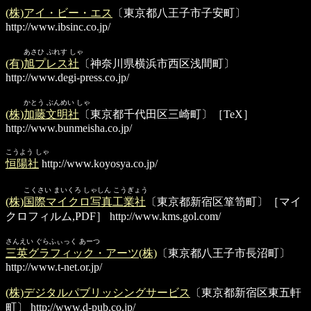
(株)アイ・ビー・エス
〔東京都八王子市子安町〕
http://www.ibsinc.co.jp/
あさひ ぷれす しゃ
(有)旭プレス社
〔神奈川県横浜市西区浅間町〕
http://www.degi-press.co.jp/
かとう ぶんめい しゃ
(株)加藤文明社
〔東京都千代田区三崎町〕［TeX］
http://www.bunmeisha.co.jp/
こうよう しゃ
恒陽社
http://www.koyosya.co.jp/
こくさい まいくろ しゃしん こうぎょう
(株)国際マイクロ写真工業社
〔東京都新宿区箪笥町〕［マイ
クロフィルム,PDF］
http://www.kms.gol.com/
さんえい ぐらふぃっく あーつ
三英グラフィック・アーツ(株)
〔東京都八王子市長沼町〕
http://www.t-net.or.jp/
(株)デジタルパブリッシングサービス
〔東京都新宿区東五軒
町〕
http://www.d-pub.co.jp/