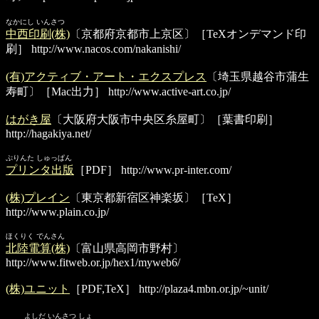
なかにし いんさつ
中西印刷(株)
〔京都府京都市上京区〕［TeXオンデマンド印
刷］
http://www.nacos.com/nakanishi/
(有)アクティブ・アート・エクスプレス
〔埼玉県越谷市蒲生
寿町〕［Mac出力］
http://www.active-art.co.jp/
はがき屋
〔大阪府大阪市中央区糸屋町〕［葉書印刷］
http://hagakiya.net/
ぷりんた しゅっぱん
プリンタ出版
［PDF］
http://www.pr-inter.com/
(株)プレイン
〔東京都新宿区神楽坂〕［TeX］
http://www.plain.co.jp/
ほくりく でんさん
北陸電算(株)
〔富山県高岡市野村〕
http://www.fitweb.or.jp/hex1/myweb6/
(株)ユニット
［PDF,TeX］
http://plaza4.mbn.or.jp/~unit/
よしだ いんさつ しょ