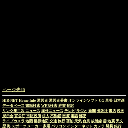
ページ先頭
HIR-NET Home
Info
運営者
運営者著書
オンラインソフト
CG
里美
日本画
データベース
書籍検索
WEB検索
辞書
翻訳
リンク集目次
ニュース
海外ニュース
テレビ
ラジオ
新聞
出版社
書店
映画
展示会
官公庁
市区役所
求人
不動産
医療
電話
郵便
ライブカメラ
地図
世界地図
交通
旅行
宿泊
天気
台風
放射線
雲
地震
天文
暦
海
スポーツ
メーカー
家電
パソコン
インターネット
カメラ
懸賞
銀行