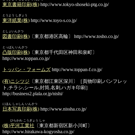
東京書籍印刷(株)
http://www.tokyo-shoseki-ptg.co.jp/
とうよう しぎょう
東洋紙業(株)
http://www.toyo-s.co.jp/
としょいんさつ
図書印刷(株)
〔東京都港区高輪〕
http://www.tosho.co.jp/
とっぱん いんさつ
凸版印刷(株)
〔東京都千代田区神田和泉町〕
http://www.toppan.co.jp/
トッパン・フォームズ
http://www.toppan-f.co.jp/
(有)ニシツジ
〔東京都江東区深川〕［頁物印刷,パンフレッ
ト,チラシ,シール,封筒,名刺,ハガキ印刷］
http://business2.plala.or.jp/nishi/
にほん しゃしん いんさつ
日本写真印刷(株)
http://www.nissha.co.jp/
ひらかわ こうぎょう しゃ
(株)平河工業社
〔東京都新宿区新小川町〕
http://www.hirakawa-kogyosha.co.jp/