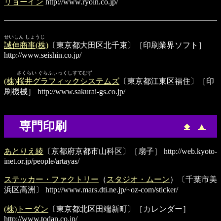
リョーイン
http://www.ryoin.co.jp/
せいしん しょうじ
誠伸商事(株)
〔東京都大田区北千束〕［印刷業界ソフト］
http://www.seishin.co.jp/
さくらい ぐらふぃっくしすてむず
(株)桜井グラフィックシステムズ
〔東京都江東区福住〕［印
刷機械］
http://www.sakurai-gs.co.jp/
専門印刷
◆
▲
あとりえ綾
〔京都府京都市山科区〕［扇子］
http://web.kyoto-
inet.or.jp/people/artayas/
ステッカー・ファクトリー
（
スタジオ・ムーン
）〔千葉市美
浜区高洲〕
http://www.mars.dti.ne.jp/~oz-com/sticker/
(株)トーダン
〔東京都北区田端新町〕［カレンダー］
http://www.todan.co.jp/