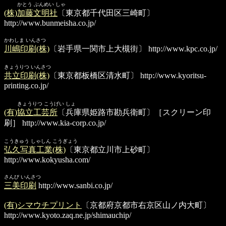
かとう ぶんめい しゃ
(株)加藤文明社
〔東京都千代田区三崎町〕
http://www.bunmeisha.co.jp/
かわしま いんさつ
川嶋印刷(株)
〔岩手県一関市上大槻街〕
http://www.kpc.co.jp/
きょうりつ いんさつ
共立印刷(株)
〔東京都板橋区清水町〕
http://www.kyoritsu-
printing.co.jp/
きょうりつ こうげい しょ
(有)協立工芸所
〔兵庫県姫路市勘兵衛町〕［スクリーン印
刷］
http://www.kia-corp.co.jp/
こうきゅう しゃしん こうぎょう
弘久写真工業(株)
〔東京都立川市上砂町〕
http://www.kokyusha.com/
さんび いんさつ
三美印刷
http://www.sanbi.co.jp/
(有)シマウチプリント
〔京都府京都市右京区山ノ内大町〕
http://www.kyoto.zaq.ne.jp/shimauchip/