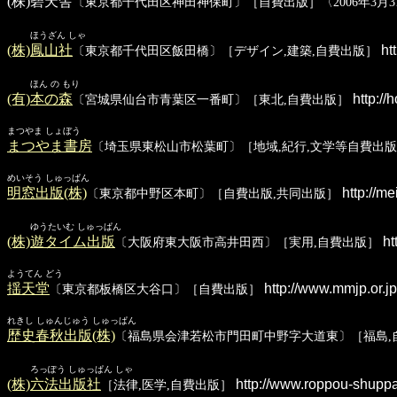
(株)碧天舎
〔東京都千代田区神田神保町〕［自費出版］〈2006年3月3
ほうざん しゃ
(株)鳳山社
ht
〔東京都千代田区飯田橋〕［デザイン,建築,自費出版］
ほん の もり
(有)本の森
http://
〔宮城県仙台市青葉区一番町〕［東北,自費出版］
まつやま しょぼう
まつやま書房
〔埼玉県東松山市松葉町〕［地域,紀行,文学等自費出
めいそう しゅっぱん
明窓出版(株)
http://me
〔東京都中野区本町〕［自費出版,共同出版］
ゆうたいむ しゅっぱん
(株)遊タイム出版
ht
〔大阪府東大阪市高井田西〕［実用,自費出版］
ようてん どう
揺天堂
http://www.mmjp.or.jp
〔東京都板橋区大谷口〕［自費出版］
れきし しゅんじゅう しゅっぱん
歴史春秋出版(株)
〔福島県会津若松市門田町中野字大道東〕［福島,
ろっぽう しゅっぱん しゃ
(株)六法出版社
http://www.roppou-shuppa
［法律,医学,自費出版］