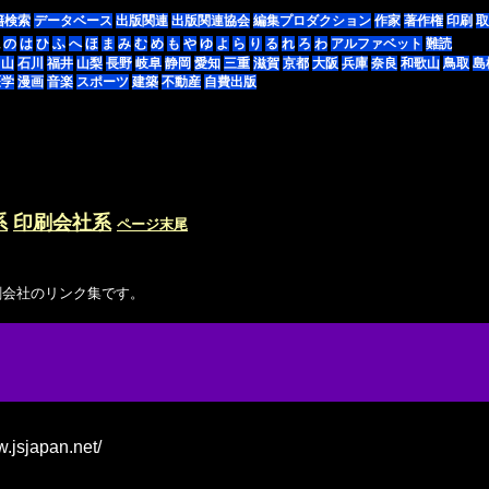
籍検索
データベース
出版関連
出版関連協会
編集プロダクション
作家
著作権
印刷
取
の
は
ひ
ふ
へ
ほ
ま
み
む
め
も
や
ゆ
よ
ら
り
る
れ
ろ
わ
アルファベット
難読
富山
石川
福井
山梨
長野
岐阜
静岡
愛知
三重
滋賀
京都
大阪
兵庫
奈良
和歌山
鳥取
島
医学
漫画
音楽
スポーツ
建築
不動産
自費出版
系
印刷会社系
ページ末尾
刷会社のリンク集です。
w.jsjapan.net/