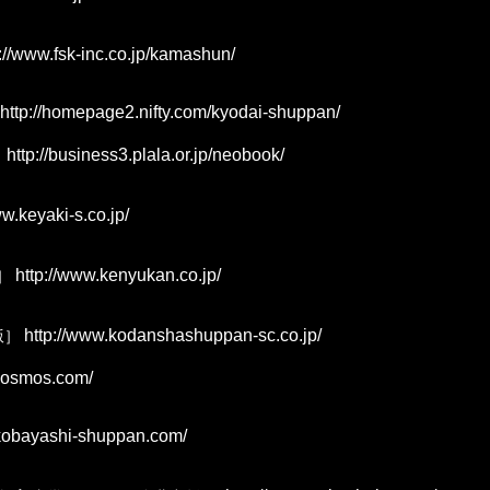
://www.fsk-inc.co.jp/kamashun/
http://homepage2.nifty.com/kyodai-shuppan/
http://business3.plala.or.jp/neobook/
〕
w.keyaki-s.co.jp/
http://www.kenyukan.co.jp/
］
http://www.kodanshashuppan-sc.co.jp/
版］
cosmos.com/
kobayashi-shuppan.com/