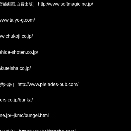
http://www.softmagic.ne.jp/
官能劇画,自費出版］
/www.taiyo-g.com/
ww.chukoji.co.jp/
shida-shoten.co.jp/
kuteisha.co.jp/
http://www.pleiades-pub.com/
自費出版］
ers.co.jp/bunka/
ne.jp/~jkmc/bungei.html