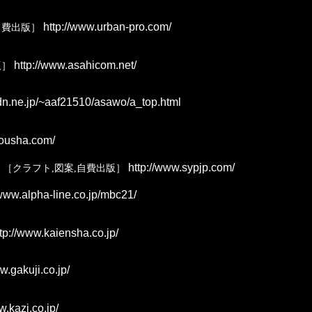
http://www.urban-pro.com/
自費出版］
http://www.asahicom.net/
版］
dn.ne.jp/~aaf21510/asawo/a_top.html
housha.com/
http://www.sypjp.com/
［クラフト,図案,自費出版］
/www.alpha-line.co.jp/mbc21/
tp://www.kaiensha.co.jp/
w.gakuji.co.jp/
w.kazi.co.jp/