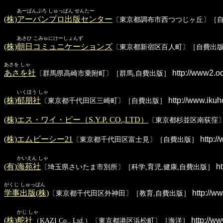
あーばんぷろ しゅっぱん せんたー
(株)アーバンプロ出版センター
〔東京都調布市西つつじヶ丘〕［
あさひ こみゅにけーしょんず
(株)朝日コミュニケーションズ
〔東京都新宿区百人町〕［自費出
あさを しゃ
あさを社
http://www2.o
〔群馬県高崎市乗附町〕［群馬,自費出版］
いくほう しゃ
(株)郁朋社
http://www.iku
〔東京都千代田区三崎町〕［自費出版］
(株)エス・ワイ・ピー（S.Y.P. CO.,LTD）
〔東京都杉並区南荻窪〕
(株)エムビーシー21
http:/
〔東京都千代田区富士見〕［自費出版］
かいえん しゃ
(有)海苑社
ht
〔埼玉県さいたま市別所〕［科学,育児,健康,自費出版］
がくじ しゅっぱん
学事出版(株)
http://ww
〔東京都千代田区外神田〕［教育,自費出版］
かじ しゃ
(株)舵社
http://ww
（KAZI Co., Ltd.）〔東京都港区浜松町〕［海洋］