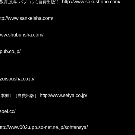
http://www.sakushobo.com/
医,教育,文学,パソコン(,自費出版)］
tp://www.sankeisha.com/
/www.shubunsha.com/
pub.co.jp/
zuisousha.co.jp/
http://www.seiya.co.jp/
区本郷〕［自費出版］
soei.cc/
ttp://www002.upp.so-net.ne.jp/sohtensya/