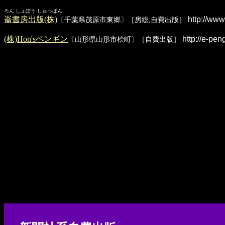
ろん しょぼう しゅっぱん
崙書房出版(株)
http://www
〔千葉県茂原市東郷〕［房総,自費出版］
(株)Hon'sペンギン
http://e-pen
〔山形県山形市桧町〕［自費出版］