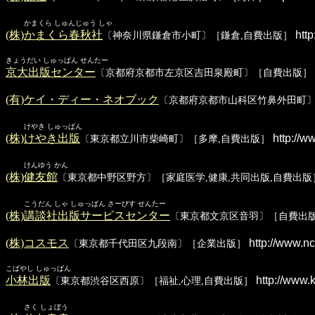
かまくら しゅんじゅう しゃ
(株)かまくら春秋社
http
〔神奈川県鎌倉市小町〕［鎌倉,自費出版］
きょうだい しゅっぱん せんたー
京大出版センター
〔京都府京都市左京区吉田泉殿町〕［自費出版］
(有)ケイ・ディー・ネオブック
〔京都府京都市山科区竹鼻外田町
けやき しゅっぱん
(株)けやき出版
http://ww
〔東京都立川市柴崎町〕［多摩,自費出版］
けんゆう かん
(株)健友館
〔東京都中野区野方〕［家庭医学,健康,共同出版,自費出版
こうだん しゃ しゅっぱん さーびす せんたー
(株)講談社出版サービスセンター
〔東京都文京区音羽〕［自費出
(株)コスモス
http://www.n
〔東京都千代田区九段南〕［企業出版］
こばやし しゅっぱん
小林出版
http://www.
〔東京都渋谷区西原〕［福祉,心理,自費出版］
さく しょぼう