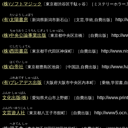
(株)ソフトマジック
〔東京都渋谷区千駄ヶ谷〕［ミステリーホラー,
たいよう しょぼう
(有)太陽書房
http:/
〔新潟県新潟市新石山〕［文芸,学術,自費出版］
ちゅうおう こうろん じぎょう しゅっぱん
(株)中央公論事業出版
http://w
〔東京都中央区京橋〕［自費出版］
にしだ しょてん
(株)西田書店
http://www.ni
〔東京都千代田区神保町〕［自費出版］
はくてい しゃ
(株)白帝社
http://www.ha
〔東京都豊島区池袋〕［中国語,自費出版］
ぷれあです しゅっぱん
(有)プレアデス出版
〔大阪府大阪市中央区内本町〕［乗物,学習書,
ぶんか しゅっぱん
文化出版(株)
http://www.print
〔愛知県犬山市上野郷〕［自費出版］
ぶんげい ゆうじん しゃ
文芸遊人社
http://www5.ocn.
〔東京都八王子市館町〕［自費出版］
へきてん しゃ