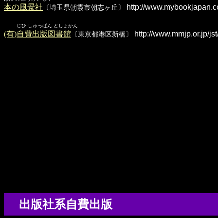
本の風景社
http://www.mybookjapan.c
〔埼玉県朝霞市朝志ヶ丘〕
じひ しゅっぱん としょかん
(有)自費出版図書館
http://www.mmjp.or.jp/jst
〔東京都港区新橋〕
出版社系自費出版