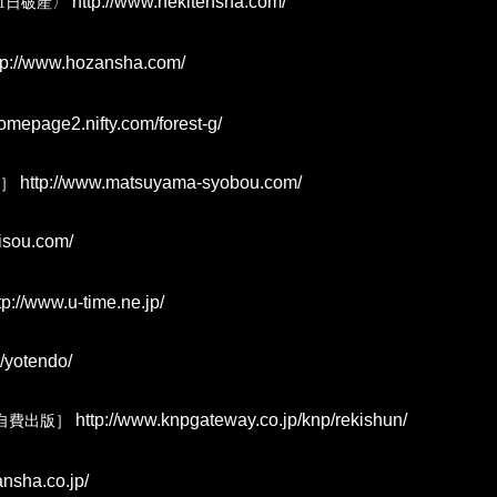
http://www.hekitensha.com/
1日破産〉
tp://www.hozansha.com/
homepage2.nifty.com/forest-g/
http://www.matsuyama-syobou.com/
版］
isou.com/
tp://www.u-time.ne.jp/
/yotendo/
http://www.knpgateway.co.jp/knp/rekishun/
自費出版］
nsha.co.jp/