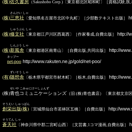
(株)佐久書房
（Sakushobo Corp.)〔東京都北区昭和町〕［資格試験,
さんけい しゃ
(株)三恵社
ht
〔愛知県名古屋市北区中丸町〕［少部数テキスト出版］
しゅうぶん しゃ
(株)修文社
http:/
〔東京都江戸川区西葛西〕［作家養成,自費出版］
しんぷう しゃ
(株)新風舎
http://www.
〔東京都港区南青山〕［自費出版,共同出版］
ネップー
net-poo
http://www.rakuten.ne.jp/gold/net-poo/
ずいそう しゃ
(有)随想舎
http://www.
〔栃木県宇都宮市材木町〕［栃木,自費出版］
せいや こみゅにけーしょんず
(株)青也コミュニケーションズ
（旧:(株)青也書店）〔東京都文京
そうえい しゅっぱん
創栄出版(株)
http://www.
〔宮城県仙台市若林区五橋〕［自費出版］
そうてん しゃ
蒼天社
h
〔神奈川県中郡二宮町山西〕［文芸書,1コマ漫画,自費出版］