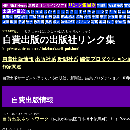
リンク集目次
HIR-NET Home
運営者
オンラインソフト
新聞社
WEB検索
書
出版社目次
あ
い
う
え
お
か
き
く
け
こ
さ
し
す
せ
そ
た
ち
つ
て
と
な
に
ぬ
ね
北海道
青森
岩手
宮城
秋田
山形
福島
茨城
栃木
群馬
埼玉
千葉
東京
神奈川
新潟
児童
教育
学習
語学
教科書
資格
求人
法律
理工
パソコン
写真
地図
旅行
乗物
船
HIR-NET提供
じひ しゅっぱん の しゅっぱん しゃ りんく しゅう
自費出版の出版社リンク集
http://www.hir-net.com/link/book/self_pub.html
自費出版情報
出版社系
新聞社系
編集プロダクション
作家関連
自費出版サービスを行っている出版社、新聞社、編集プロダクション、印
自費出版情報
じひ しゅっぱん ねっと わーく
自費出版ネットワーク
http://ww
〔東京都中央区日本橋小伝馬町〕
ほん の ふうけい しゃ