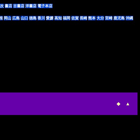
次
書店
古書店
洋書店
電子本店
根
岡山
広島
山口
徳島
香川
愛媛
高知
福岡
佐賀
長崎
熊本
大分
宮崎
鹿児島
沖縄
◆
▲