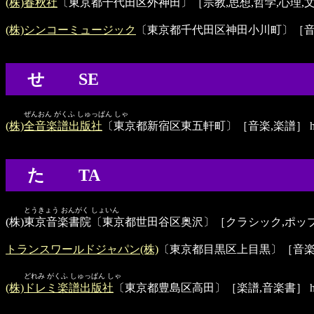
(株)春秋社
〔東京都千代田区外神田〕［宗教,思想,哲学,心理,
(株)シンコーミュージック
〔東京都千代田区神田小川町〕［
せ SE
ぜんおん がくふ しゅっぱん しゃ
(株)全音楽譜出版社
〔東京都新宿区東五軒町〕［音楽,楽譜］
h
た TA
とうきょう おんがく しょいん
(株)東京音楽書院
〔東京都世田谷区奥沢〕［クラシック,ポップス
トランスワールドジャパン(株)
〔東京都目黒区上目黒〕［音
どれみ がくふ しゅっぱん しゃ
(株)ドレミ楽譜出版社
〔東京都豊島区高田〕［楽譜,音楽書］
h