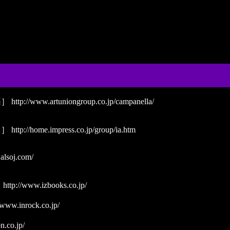
楽］
http://www.artuniongroup.co.jp/campanella/
オ］
http://home.impress.co.jp/group/ia.htm
alsoj.com/
］
http://www.izbooks.co.jp/
/www.inrock.co.jp/
n.co.jp/