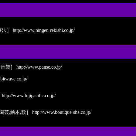
療法］
http://www.ningen-rekishi.co.jp/
［音楽］
http://www.panse.co.jp/
bitwave.co.jp/
］
http://www.fujipacific.co.jp/
園芸,絵本,歌］
http://www.boutique-sha.co.jp/