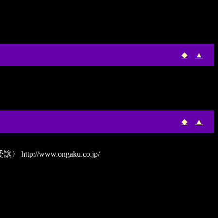
◆
▲
◆
▲
委譲〉
http://www.ongaku.co.jp/