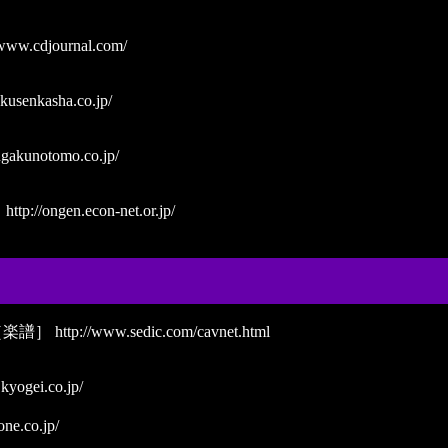
/www.cdjournal.com/
kusenkasha.co.jp/
gakunotomo.co.jp/
］
http://ongen.econ-net.or.jp/
［楽譜］
http://www.sedic.com/cavnet.html
kyogei.co.jp/
one.co.jp/