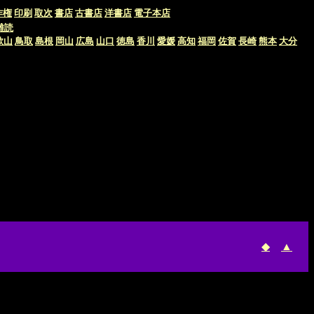
作権
印刷
取次
書店
古書店
洋書店
電子本店
難読
歌山
鳥取
島根
岡山
広島
山口
徳島
香川
愛媛
高知
福岡
佐賀
長崎
熊本
大分
◆
▲