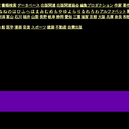
索
書籍検索
データベース
出版関連
出版関連協会
編集プロダクション
作家
著
ぬ
ね
の
は
ひ
ふ
へ
ほ
ま
み
む
め
も
や
ゆ
よ
ら
り
る
れ
ろ
わ
アルファベット
新潟
富山
石川
福井
山梨
長野
岐阜
静岡
愛知
三重
滋賀
京都
大阪
兵庫
奈良
和
物
船
医学
漫画
音楽
スポーツ
建築
不動産
自費出版