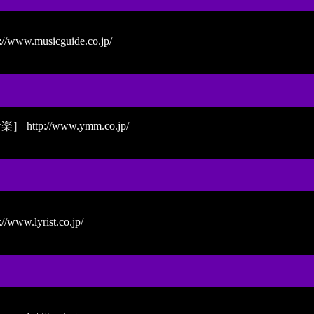
://www.musicguide.co.jp/
音楽］
http://www.ymm.co.jp/
://www.lyrist.co.jp/