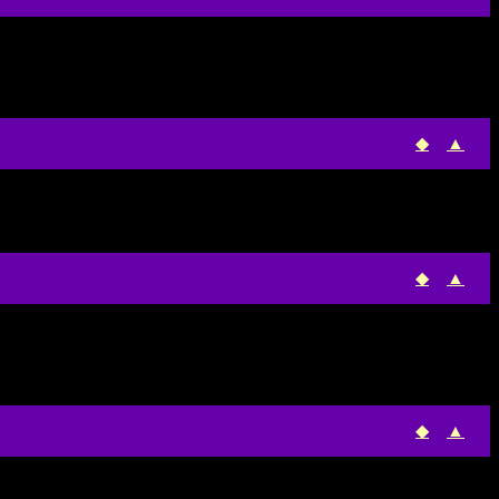
◆
▲
◆
▲
◆
▲