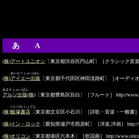
あ A
(株)アートユニオン
〔東京都渋谷区円山町〕［クラシック音
あいえー しゅっぱん
(株)アイエー出版
〔東京都千代田区神田淡路町〕［オーディ
あるそ しゅっぱん
アルソ出版(株)
〔東京都豊島区目白〕［フルート］
http://www.
いいづか しょてん
(株)飯塚書店
〔東京都文京区小石川〕［詩歌・音楽・一般書
(株)イン・ロック
〔愛知県瀬戸市西原町〕［洋楽,洋画］
http:/
(株)オリコン
〔東京都港区六本木〕［歌謡曲］
http://www.orico