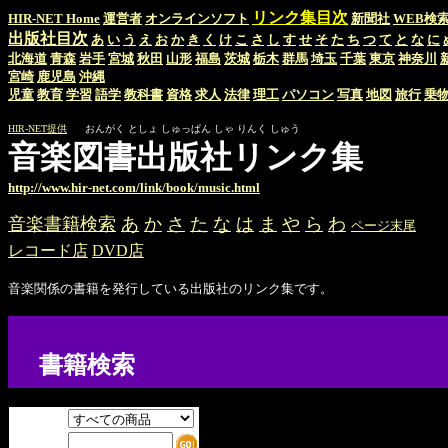
リンク集目次
HIR-NET Home
運営者
オンラインソフト
新聞社
WEB検
出版社目次
あ
い
う
え
お
か
き
く
け
こ
さ
し
す
せ
そ
た
ち
つ
て
と
な
に
北海道
青森
岩手
宮城
秋田
山形
福島
茨城
栃木
群馬
埼玉
千葉
東京
神奈川
宮崎
鹿児島
沖縄
児童
教育
学習
語学
教科書
資格
求人
法律
理工
パソコン
写真
地図
旅行
乗
HIR-NET提供
おんがく としょ しゅっぱん しゃ りんく しゅう
音楽図書出版社リンク集
http://www.hir-net.com/link/book/music.html
音楽書籍検索
あ
か
さ
た
な
は
ま
や
ら
わ
ページ末尾
レコード店
DVD店
音楽関係の書籍を発行している出版社のリンク集です。
書籍検索
サーチ:
キーワード: