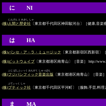
に NI
にんげん と れきし しゃ
(株)人間と歴史社
〔東京都千代田区神田駿河台〕［健康,音楽
は HA
(株)パンセ・ア・ラ・ミュージック
〔東京都新宿区西新宿〕
(株)ビットウェイブ
〔東京都港区南青山〕［音楽］
http://www.
ふじ ぱしふぃっく おんがく しゅっぱん
(株)フジパシフィック音楽出版
〔東京都港区南青山〕［音楽
ぶてぃっく しゃ
(株)ブティック社
〔東京都千代田区平河町〕［服飾,手芸,料理,
ま MA