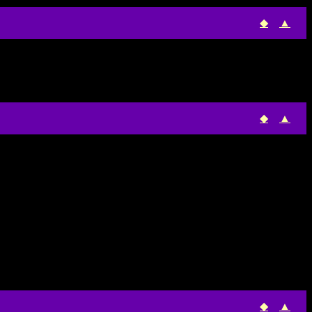
◆
▲
◆
▲
◆
▲