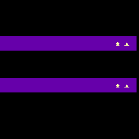
◆
▲
◆
▲