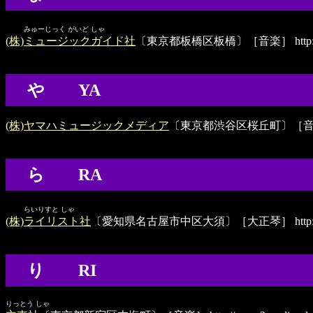
みゅーじっく がいど しゃ
(株)ミュージックガイド社
〔東京都板橋区板橋〕［音楽］
http
や YA
(株)ヤマハミュージックメディア
〔東京都渋谷区桜丘町〕［
ら RA
らいりすと しゃ
(株)ライリスト社
〔愛知県名古屋市中区大須〕［大正琴］
http
り RI
りっとう しゃ