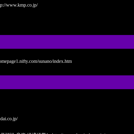
tp://www.kmp.co.jp/
homepage1.nifty.com/sunano/index.htm
dai.co.jp/