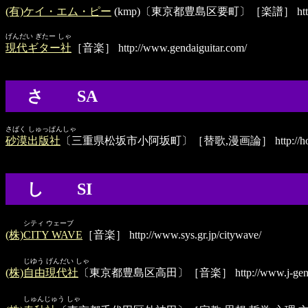
(有)ケイ・エム・ピー
(kmp)〔東京都豊島区要町〕［楽譜］
ht
げんだい ぎたー しゃ
現代ギター社
［音楽］
http://www.gendaiguitar.com/
さ SA
さばく しゅっぱんしゃ
砂漠出版社
〔三重県松坂市小阿坂町〕［替歌,漫画論］
http://
し SI
シティ ウェーブ
(株)CITY WAVE
［音楽］
http://www.sys.gr.jp/citywave/
じゆう げんだい しゃ
(株)自由現代社
〔東京都豊島区高田〕［音楽］
http://www.j-gen
しゅんじゅう しゃ