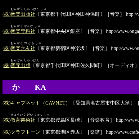
おんがく しゅっぱん しゃ
(株)音楽出版社
〔東京都千代田区神田神保町〕［音楽］
http:/
おんがく せんか しゃ
(株)音楽専科社
〔東京都中央区銀座〕［音楽］
http://www.onga
おんがく の とも しゃ
(株)音楽之友社
〔東京都新宿区神楽坂〕［音楽］
http://www.on
おんげん しゅっぱん
(株)音元出版
〔東京都千代田区神田佐久間町〕［オーディオ
か KA
(株)キャブネット（CAVNET）
〔愛知県名古屋市中区大須〕
きょういく げいじゅつ しゃ
(株)教育芸術社
〔東京都豊島区長崎〕［音楽教育］
http://www.
(株)クラフトーン
〔東京都港区赤坂〕［楽譜］
http://www.craft