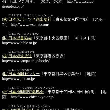
都千代田区九段南〕［水道,下水道］
http://www.suido-
gesuido.co.jp/
にほん すぽーつ きかく しゅっぱん しゃ
(株)日本スポーツ企画出版社
〔東京都文京区本郷〕［スポー
ツ］
http://www.wsdnet.com/
にほん せいしょ きょうかい
(財)日本聖書協会
〔東京都中央区銀座〕［キリスト教］
http://www.bible.or.jp/
にほん たんぱ ほうそう
(株)日本短波放送
〔東京都港区赤坂〕
http://www.tampa.co.jp/books/
にほん ちず せんたー
(財)日本地図センター
〔東京都目黒区青葉台〕［地図］
http://www.jmc.or.jp/
にほん ちず ちょうせい ぎょう きょうかい
(社)日本地図調製業協会
〔東京都千代田区神田神保町〕［地
図］
http://www.chichokyo.or.jp/
にほん つうしん はんばい きょうかい