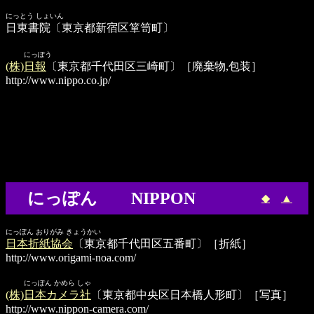
にっとう しょいん
日東書院
〔東京都新宿区箪笥町〕
にっぽう
(株)日報
〔東京都千代田区三崎町〕［廃棄物,包装］
http://www.nippo.co.jp/
にっぽん NIPPON
◆
▲
にっぽん おりがみ きょうかい
日本折紙協会
〔東京都千代田区五番町〕［折紙］
http://www.origami-noa.com/
にっぽん かめら しゃ
(株)日本カメラ社
〔東京都中央区日本橋人形町〕［写真］
http://www.nippon-camera.com/