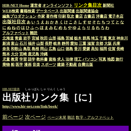
リンク集目次
HIR-NET Home
運営者
オンラインソフト
新聞社
WEB検索
書籍検索
データベース
出版関連
出版関連協会
編集プロダクション
作家
著作権
印刷
取次
書店
古書店
洋書店
電子本店
出版社目次
あ
い
う
え
お
か
き
く
け
こ
さ
し
す
せ
そ
た
ち
つ
て
と
な
に
ぬ
ね
の
は
ひ
ふ
へ
ほ
ま
み
む
め
も
や
ゆ
よ
ら
り
る
れ
ろ
わ
アルファベット
難読
北海道
青森
岩手
宮城
秋田
山形
福島
茨城
栃木
群馬
埼玉
千葉
東京
神奈川
新潟
富山
石川
福井
山梨
長野
岐阜
静岡
愛知
三重
滋賀
京都
大阪
兵庫
奈良
和歌山
鳥取
島根
岡山
広島
山口
徳島
香川
愛媛
高知
福岡
佐賀
長崎
熊本
大分
宮崎
鹿児島
沖縄
児童
教育
学習
語学
教科書
資格
求人
法律
理工
パソコン
写真
地図
旅行
乗物
船
医学
漫画
音楽
スポーツ
建築
不動産
自費出版
HIR-NET提供
しゅっぱん しゃ りんく しゅう
出版社リンク集［に］
http://www.hir-net.com/link/book/
前ページ
次ページ
ページ末尾
難読
数字・アルファベット