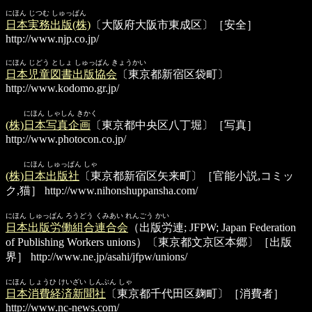
にほん じつむ しゅっぱん
日本実務出版(株)
〔大阪府大阪市東成区〕［安全］
http://www.njp.co.jp/
にほん じどう としょ しゅっぱん きょうかい
日本児童図書出版協会
〔東京都新宿区袋町〕
http://www.kodomo.gr.jp/
にほん しゃしん きかく
(株)日本写真企画
〔東京都中央区八丁堀〕［写真］
http://www.photocon.co.jp/
にほん しゅっぱん しゃ
(株)日本出版社
〔東京都新宿区矢来町〕［官能小説,コミッ
ク,猫］
http://www.nihonshuppansha.com/
にほん しゅっぱん ろうどう くみあい れんごう かい
日本出版労働組合連合会
（出版労連; JFPW; Japan Federation
of Publishing Workers unions）〔東京都文京区本郷〕［出版
界］
http://www.ne.jp/asahi/jfpw/unions/
にほん しょうひ けいざい しんぶん しゃ
日本消費経済新聞社
〔東京都千代田区麹町〕［消費者］
http://www.nc-news.com/