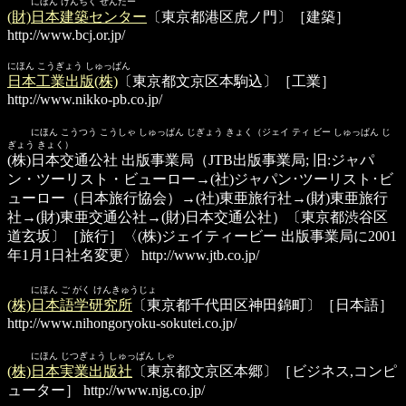
にほん けんちく せんたー
(財)日本建築センター
〔東京都港区虎ノ門〕［建築］
http://www.bcj.or.jp/
にほん こうぎょう しゅっぱん
日本工業出版(株)
〔東京都文京区本駒込〕［工業］
http://www.nikko-pb.co.jp/
にほん こうつう こうしゃ しゅっぱん じぎょう きょく（ジェイ ティ ビー しゅっぱん じ
ぎょう きょく）
(株)日本交通公社 出版事業局
（JTB出版事業局; 旧:ジャパ
ン・ツーリスト・ビューロー→(社)ジャパン･ツーリスト･ビ
ューロー（日本旅行協会）→(社)東亜旅行社→(財)東亜旅行
社→(財)東亜交通公社→(財)日本交通公社）〔東京都渋谷区
道玄坂〕［旅行］〈(株)ジェイティービー 出版事業局に2001
年1月1日社名変更〉
http://www.jtb.co.jp/
にほん ご がく けんきゅうじょ
(株)日本語学研究所
〔東京都千代田区神田錦町〕［日本語］
http://www.nihongoryoku-sokutei.co.jp/
にほん じつぎょう しゅっぱん しゃ
(株)日本実業出版社
〔東京都文京区本郷〕［ビジネス,コンピ
ューター］
http://www.njg.co.jp/