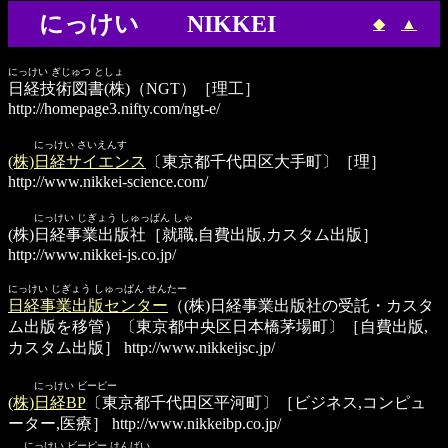
にっけい NIKKEI
◆
▲
にっけい ぎじゅつ としょ
日経技術図書(株)
（NGT）［理工］
http://homepage3.nifty.com/ngt-e/
にっけい さいえんす
(株)日経サイエンス
〔東京都千代田区大手町〕［理］
http://www.nikkei-science.com/
にっけい じぎょう しゅっぱん しゃ
(株)日経事業出版社
［就職,自費出版,カスタム出版］
http://www.nikkei-js.co.jp/
にっけい じぎょう しゅっぱん せんたー
日経事業出版センター
（(株)日経事業出版社の受託・カスタ
ム出版を移管）〔東京都中央区日本橋茅場町〕［自費出版,
カスタム出版］
http://www.nikkeijsc.jp/
にっけい ビーピー
(株)日経BP
〔東京都千代田区平河町〕［ビジネス,コンピュ
ーター,医療］
http://www.nikkeibp.co.jp/
にっけい ビーピー はんばい