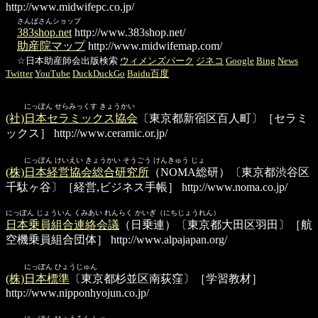
http://www.midwifepc.co.jp/
さんばさんショップ
383shop.net
http://www.383shop.net/
助産院マップ
http://www.midwifemap.com/
☆日本助産師会出版検索
ウィメンズパーク
ジネコ
Google
Bing
News
Twitter
YouTube
DuckDuckGo
Baidu百度
にっぽん せらみっくす きょうかい
(社)日本セラミックス協会
〔東京都新宿区百人町〕［セラミ
ックス］
http://www.ceramic.or.jp/
にっぽん けいえい きょうかい そうごう けんきゅう じょ
(株)日本経営協会総合研究所
（NOMA総研）〔東京都渋谷区
千駄ヶ谷〕［経営,ビジネス手帳］
http://www.noma.co.jp/
にっぽん じょういん くみあい れんらく かいぎ（にちじょうれん）
日本乗員組合連絡会議
（日乗連）〔東京都大田区羽田〕［航
空機乗員組合団体］
http://www.alpajapan.org/
にっぽん ひょうじゅん
(株)日本標準
〔東京都杉並区南荻窪〕［学習教材］
http://www.nipponhyojun.co.jp/