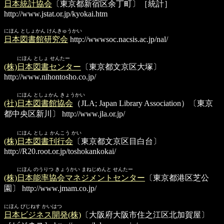
日本統計協会
〔東京都新宿区余丁町〕［統計］
http://www.jstat.or.jp/kyokai.htm
にほん としょかん けんきゅうかい
日本図書館研究会
http://wwwsoc.nacsis.ac.jp/nal/
にほん としょ せんたー
(株)日本図書センター
〔東京都文京区大塚〕
http://www.nihontosho.co.jp/
にほん としょかん きょうかい
(社)日本図書館協会
（JLA; Japan Library Association）〔東京
都中央区新川〕
http://www.jla.or.jp/
にほん としょ かんこう かい
(株)日本図書刊行会
〔東京都文京区目白台〕
http://R20.root.or.jp/toshokankokai/
にほん のうりつ きょうかい まねじめんと せんたー
(株)日本能率協会マネジメントセンター
〔東京都港区芝公
園〕
http://www.jmam.co.jp/
にほん びじねす かいはつ
日本ビジネス開発(株)
〔大阪府大阪市住之江区北加賀屋〕