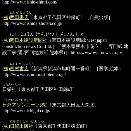
http://www.nishio-shinri.com/
にしだ しょてん
(株)西田書店
〔東京都千代田区神保町〕［自費出版］
http://www.nishida-shoten.co.jp/
にし にほん けんせつ しんぶん しゃ
(株)西日本建設新聞社
（西日本建設新聞; west japan
construction news Co.,Ltd.）〔熊本県熊本市花立〕［専門紙:建
設工事(週2回刊地方紙:熊本県)］
http://www.wjc-news.co.jp/
にしむら しょてん
(株)西村書店
〔新潟県新潟市旭町通一番町〕［医学,絵本］
http://www.nishimurashoten.co.jp/
にちえい しゃ
日栄社
〔東京都千代田区神田錦町〕
にちがい あそしえぃつ
日外アソシエーツ(株)
〔東京都大田区大森北〕
http://www.nichigai.co.jp/
にちぼう しゅっぱん しゃ
(株)日貿出版社
〔東京都千代田区猿楽町〕