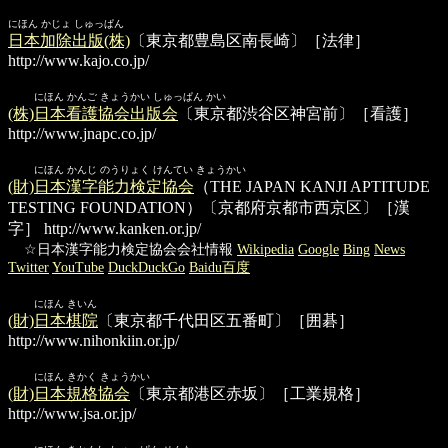
にほん かじょ しゅっぱん
日本加除出版(株)
〔東京都豊島区南長崎〕［法律］
http://www.kajo.co.jp/
にほん かんご きょうかい しゅっぱん かい
(株)日本看護協会出版会
〔東京都渋谷区神宮前〕［看護］
http://www.jnapc.co.jp/
にほん かんじ のうりょく けんてい きょうかい
(財)日本漢字能力検定協会
（THE JAPAN KANJI APTITUDE
TESTING FOUNDATION）〔京都府京都市西京区〕［漢
字］
http://www.kanken.or.jp/
☆日本漢字能力検定協会会社情報
Wikipedia
Google
Bing
News
Twitter
YouTube
DuckDuckGo
Baidu百度
にほん きいん
(財)日本棋院
〔東京都千代田区五番町〕［囲碁］
http://www.nihonkiin.or.jp/
にほん きかく きょうかい
(財)日本規格協会
〔東京都港区赤坂〕［工業規格］
http://www.jsa.or.jp/