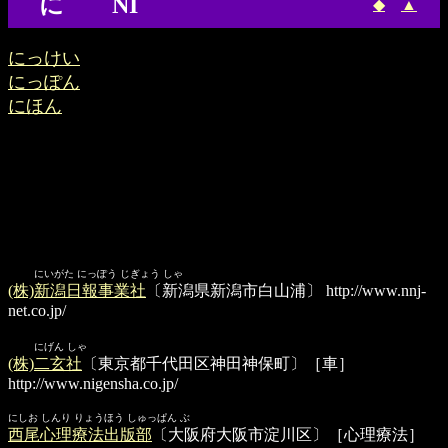
に NI
◆
▲
にっけい
にっぽん
にほん
にいがた にっぽう じぎょう しゃ
(株)新潟日報事業社
〔新潟県新潟市白山浦〕
http://www.nnj-
net.co.jp/
にげん しゃ
(株)二玄社
〔東京都千代田区神田神保町〕［車］
http://www.nigensha.co.jp/
にしお しんり りょうほう しゅっぱん ぶ
西尾心理療法出版部
〔大阪府大阪市淀川区〕［心理療法］