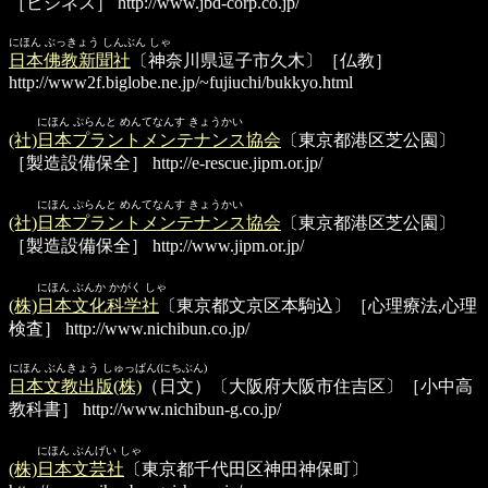
［ビジネス］
http://www.jbd-corp.co.jp/
にほん ぶっきょう しんぶん しゃ
日本佛教新聞社
〔神奈川県逗子市久木〕［仏教］
http://www2f.biglobe.ne.jp/~fujiuchi/bukkyo.html
にほん ぷらんと めんてなんす きょうかい
(社)日本プラントメンテナンス協会
〔東京都港区芝公園〕
［製造設備保全］
http://e-rescue.jipm.or.jp/
にほん ぷらんと めんてなんす きょうかい
(社)日本プラントメンテナンス協会
〔東京都港区芝公園〕
［製造設備保全］
http://www.jipm.or.jp/
にほん ぶんか かがく しゃ
(株)日本文化科学社
〔東京都文京区本駒込〕［心理療法,心理
検査］
http://www.nichibun.co.jp/
にほん ぶんきょう しゅっぱん(にちぶん)
日本文教出版(株)
（日文）〔大阪府大阪市住吉区〕［小中高
教科書］
http://www.nichibun-g.co.jp/
にほん ぶんげい しゃ
(株)日本文芸社
〔東京都千代田区神田神保町〕