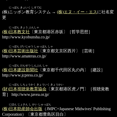
にっぽん きょいく しすてむ
(株)ニッポン教育システム →
(株)エヌ・イー・エス
に社名変
更
にっぽん きょう ぶんしゃ
(株)日本教文社
〔東京都港区赤坂〕［哲学思想］
http://www.kyobunsha.co.jp/
にっぽん げいじゅつ しゅっぱん しゃ
(株)日本芸術出版社
〔東京都文京区西片〕［芸術］
http://www.amateras.co.jp/
にっぽん けんせつ しんぶん しゃ
(株)日本建設新聞社
〔東京都千代田区丸の内〕［建設］
http://www.jcpress.co.jp/
にっぽん しちょうかく きょういく きょうかい
(財)日本視聴覚教育協会
〔東京都港区虎ノ門〕［視聴覚教
育］
http://www.javea.or.jp/
にほん じょさん し かい しゅっぱん
(株)日本助産師会出版
（JMPC=Japanese Midwives' Publishing
Corporation）〔東京都豊島区目白〕