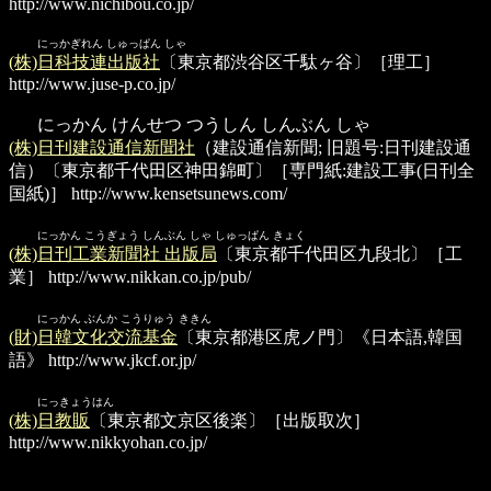
http://www.nichibou.co.jp/
にっかぎれん しゅっぱん しゃ
(株)日科技連出版社
〔東京都渋谷区千駄ヶ谷〕［理工］
http://www.juse-p.co.jp/
にっかん けんせつ つうしん しんぶん しゃ
(株)日刊建設通信新聞社
（建設通信新聞; 旧題号:日刊建設通
信）〔東京都千代田区神田錦町〕［専門紙:建設工事(日刊全
国紙)］
http://www.kensetsunews.com/
にっかん こうぎょう しんぶん しゃ しゅっぱん きょく
(株)日刊工業新聞社 出版局
〔東京都千代田区九段北〕［工
業］
http://www.nikkan.co.jp/pub/
にっかん ぶんか こうりゅう ききん
(財)日韓文化交流基金
〔東京都港区虎ノ門〕《日本語,韓国
語》
http://www.jkcf.or.jp/
にっきょうはん
(株)日教販
〔東京都文京区後楽〕［出版取次］
http://www.nikkyohan.co.jp/