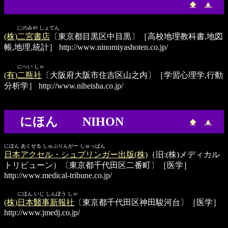
◆
▲
にのみや しょてん
(株)二宮書店
〔東京都目黒区中目黒〕［高校地理教科書,地図
帳,地理,統計］
http://www.ninomiyashoten.co.jp/
にへい しゃ
(有)二瓶社
〔大阪府大阪市住吉区山之内〕［学習心理学,行動
分析学］
http://www.niheisha.co.jp/
にほん NIHON
◆
▲
にほん あくせる しゅぷりんがー しゅっぱん
日本アクセル・シュプリンガー出版(株)
（旧:(株)メディカル
トリビューン）〔東京都千代田区二番町〕［医学］
http://www.medical-tribune.co.jp/
にほん いじ しんぽう しゃ
(株)日本醫事新報社
〔東京都千代田区神田駿河台〕［医学］
http://www.jmedj.co.jp/