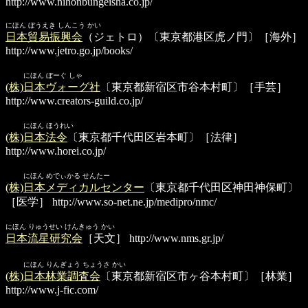
http://www.nihonbungeisha.co.jp/
にほん ぼうえき しんこう かい
日本貿易振興会
（ジェトロ）〔東京都港区虎ノ門〕［海外］
http://www.jetro.go.jp/books/
にほん ぼーぐ しゃ
(株)日本ヴォーグ社
〔東京都新宿区市谷本村町〕［手芸］
http://www.creators-guild.co.jp/
にほん ほうれい
(株)日本法令
〔東京都千代田区岩本町〕［法律］
http://www.horei.co.jp/
にほん めでぃかる せんたー
(株)日本メディカルセンター
〔東京都千代田区神田神保町〕
［医学］
http://www.so-net.ne.jp/medipro/nmc/
にほん りゅうせい けんきゅう かい
日本流星研究会
［天文］
http://www.nms.gr.jp/
にほん りんぎょう ちょうさ かい
(株)日本林業調査会
〔東京都新宿区市ヶ谷本村町〕［林業］
http://www.j-fic.com/