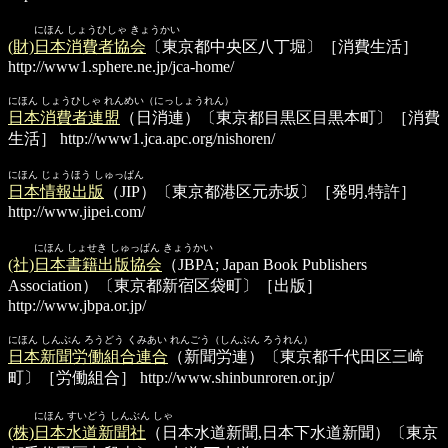
にほん しょうひしゃ きょうかい
(財)日本消費者協会
〔東京都中央区八丁堀〕［消費生活］
http://www1.sphere.ne.jp/jca-home/
にほん しょうひしゃ れんめい（にっしょうれん）
日本消費者連盟
（日消連）〔東京都目黒区目黒本町〕［消費
生活］
http://www1.jca.apc.org/nishoren/
にほん じょうほう しゅっぱん
日本情報出版
（JIP）〔東京都港区元赤坂〕［発明,特許］
http://www.jipei.com/
にほん しょせき しゅっぱん きょうかい
(社)日本書籍出版協会
（JBPA; Japan Book Publishers
Association）〔東京都新宿区袋町〕［出版］
http://www.jbpa.or.jp/
にほん しんぶん ろうどう くみあい れんごう（しんぶん ろうれん）
日本新聞労働組合連合
（新聞労連）〔東京都千代田区三崎
町〕［労働組合］
http://www.shinbunroren.or.jp/
にほん すいどう しんぶん しゃ
(株)日本水道新聞社
（日本水道新聞,日本下水道新聞）〔東京