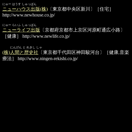
にゅー はうす しゅっぱん
ニューハウス出版(株)
〔東京都中央区新川〕［住宅］
http://www.newhouse.co.jp/
にゅー らいふ しゅっぱん
ニューライフ出版
〔京都府京都市上京区河原町通広小路〕
［健康］
http://www.newlife.co.jp/
にんげん と れきし しゃ
(株)人間と歴史社
〔東京都千代田区神田駿河台〕［健康,音楽
療法］
http://www.ningen-rekishi.co.jp/