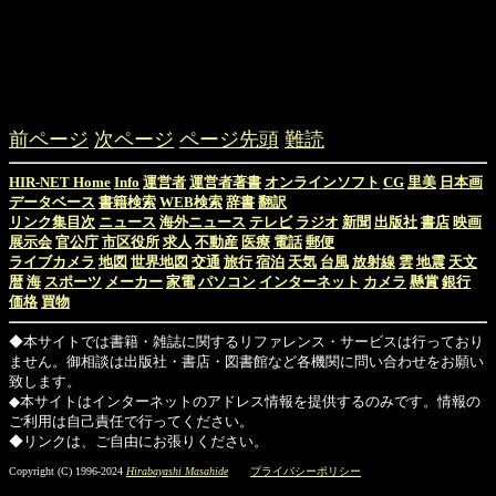
前ページ
次ページ
ページ先頭
難読
HIR-NET Home
Info
運営者
運営者著書
オンラインソフト
CG
里美
日本画
データベース
書籍検索
WEB検索
辞書
翻訳
リンク集目次
ニュース
海外ニュース
テレビ
ラジオ
新聞
出版社
書店
映画
展示会
官公庁
市区役所
求人
不動産
医療
電話
郵便
ライブカメラ
地図
世界地図
交通
旅行
宿泊
天気
台風
放射線
雲
地震
天文
暦
海
スポーツ
メーカー
家電
パソコン
インターネット
カメラ
懸賞
銀行
価格
買物
◆本サイトでは書籍・雑誌に関するリファレンス・サービスは行っており
ません。御相談は出版社・書店・図書館など各機関に問い合わせをお願い
致します。
◆本サイトはインターネットのアドレス情報を提供するのみです。情報の
ご利用は自己責任で行ってください。
◆リンクは、ご自由にお張りください。
Copyright (C) 1996-2024
Hirabayashi Masahide
プライバシーポリシー