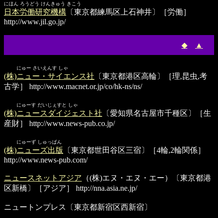
にほん ろうどう けんきゅう きこう
日本労働研究機構
〔東京都練馬区上石神井〕［労働］
http://www.jil.go.jp/
◆
▲
にゅー さいえんす しゃ
(株)ニュー・サイエンス社
〔東京都港区高輪〕［理,昆虫,考
古学］
http://www.macnet.or.jp/co/hk-ns/ns/
にゅーす だいじぇすと しゃ
(株)ニュースダイジェスト社
〔愛知県名古屋市千種区〕［生
産財］
http://www.news-pub.co.jp/
にゅーず しゅっぱん
(株)ニューズ出版
〔東京都世田谷区三宿〕［4輪,2輪関係］
http://www.news-pub.com/
ニュースネットアジア
（(株)エヌ・エヌ・エー）〔東京都港
区新橋〕［アジア］
http://nna.asia.ne.jp/
ニュートンプレス
〔東京都新宿区西新宿〕