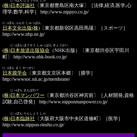
にっぽん ひょうろん しゃ
(株)日本評論社
〔東京都豊島区南大塚〕［法律,経済,医学,心
理学,数学,科学］
http://www.nippyo.co.jp/
にっぽん ぶんか しゅっぱん
日本文化出版(株)
〔東京都新宿区高田馬場〕［スポーツ］
http://www.nbp.ne.jp/
にっぽん ほうそう しゅっぱん きょうかい
(株)日本放送出版協会
（NHK出版）〔東京都渋谷区宇田川
町〕
http://www.nhk-book.co.jp/
にっぽん まく がっかい
日本膜学会
〔東京都文京区本郷〕［膜学］
http://wwwsoc.nii.ac.jp/membrane/
にっぽん まんぱわー
(株)日本マンパワー
〔東京都渋谷区神宮前〕［人材開発,資格
試験,自己啓発］
http://www.nipponmanpower.co.jp/
にっぽん りんしょう しゃ
(株)日本臨牀社
〔大阪府大阪市中央区道修町〕［医学］
http://www.nippon-rinsho.co.jp/