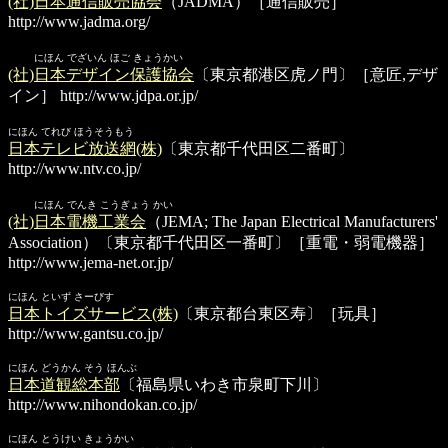
(社)日本通信販売協会
（JADMA）［通信販売］
http://www.jadma.org/
にほん でざいん ほご きょうかい
(社)日本デザイン保護協会
〔東京都港区虎ノ門〕［意匠,デザ
イン］
http://www.jdpa.or.jp/
にほん てれび ほうそうもう
日本テレビ放送網(株)
〔東京都千代田区二番町〕
http://www.ntv.co.jp/
にほん でんき こうぎょう かい
(社)日本電機工業会
（JEMA; The Japan Electrical Manufacturers'
Association）〔東京都千代田区一番町〕［重電・弱電機器］
http://www.jema-net.or.jp/
にほん といず さーびす
日本トイズサービス(株)
〔東京都台東区寿〕［玩具］
http://www.gantsu.co.jp/
にほん どうかん そう ほんぶ
日本道観総本部
〔福島県いわき市泉町下川〕
http://www.nihondokan.co.jp/
にほん とうけい きょうかい