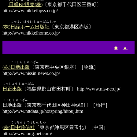
日経BP販売(株)
〔東京都千代田区三番町〕
http://www.nikkeibpss.co.jp/
にっけい ほうむ しゅっぱん しゃ
(株)日経ホーム出版社
〔東京都港区赤坂〕
http://www.nikkeihome.co.jp/
◆
▲
にっしん しゅっぱん
(株)日新出版
〔東京都中央区銀座〕［物流］
http://www.nissin-news.co.jp/
にっしょう しゅっぱん
日正出版
〔福島県郡山市田村町〕
http://www.nis-r.co.jp/
にっち しゅっぱん
日地出版
〔東京都千代田区神田神保町〕［旅行］
http://www.nttdata.jp/hotspring/hitouj.htm
にっちゅう つうしん しゃ
(株)日中通信社
〔東京都練馬区豊玉北〕［中国］
http://www.long-net.com/