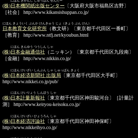
にほん きかんし しゅっぱん せんたー
(株)日本機関紙出版センター
〔大阪府大阪市福島区吉野〕
［社会］
http://www.kikansishuppan.co.jp/
にほん きょういく ぶんか けんきゅう じょ（きょう ぶん けん）
日本教育文化研究所
（教文研）〔東京都千代田区一番町〕
［教育］
http://www.ntfj.net/kyoubun.html
にほん きんゆう つうしん しゃ
(株)日本金融通信社
（ニッキン）〔東京都千代田区九段南〕
［金融］
http://www.nikkin.co.jp/
にほん けいざい しんぶん しゃ しゅっぱん きょく
(株)日本経済新聞社 出版局
〔東京都千代田区大手町〕
http://www.nikkei.co.jp/pub/
にほん けいりょう しんぽう しゃ
(株)日本計量新報社
〔東京都千代田区神田駿河台〕［計量計
測］
http://www.keiryou-keisoku.co.jp/
にほん けいざい ひょうろん しゃ
(株)日本経済評論社
〔東京都千代田区神田神保町〕
http://www.nikkeihyo.co.jp/