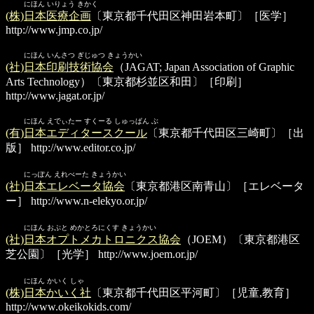
にほん いりょう きかく
(株)日本医療企画
〔東京都千代田区神田岩本町〕［医学］
http://www.jmp.co.jp/
にほん いんさつ ぎじゅつ きょうかい
(社)日本印刷技術協会
（JAGAT; Japan Association of Graphic
Arts Technology）〔東京都杉並区和田〕［印刷］
http://www.jagat.or.jp/
にほん えでぃたー すくーる しゅっぱん ぶ
(有)日本エディタースクール
〔東京都千代田区三崎町〕［出
版］
http://www.editor.co.jp/
にっぽん えれべーた きょうかい
(社)日本エレベータ協会
〔東京都港区南青山〕［エレベータ
ー］
http://www.n-elekyo.or.jp/
にほん おぷと めかとろにくす きょうかい
(社)日本オプトメカトロニクス協会
（JOEM）〔東京都港区
芝公園〕［光学］
http://www.joem.or.jp/
にほん かいく しゃ
(株)日本かいく社
〔東京都千代田区平河町〕［児童,教育］
http://www.okeikokids.com/