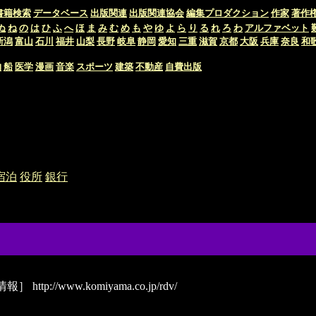
書籍検索
データベース
出版関連
出版関連協会
編集プロダクション
作家
著作
ぬ
ね
の
は
ひ
ふ
へ
ほ
ま
み
む
め
も
や
ゆ
よ
ら
り
る
れ
ろ
わ
アルファベット
新潟
富山
石川
福井
山梨
長野
岐阜
静岡
愛知
三重
滋賀
京都
大阪
兵庫
奈良
和
物
船
医学
漫画
音楽
スポーツ
建築
不動産
自費出版
宿泊
役所
銀行
情報］
http://www.komiyama.co.jp/rdv/