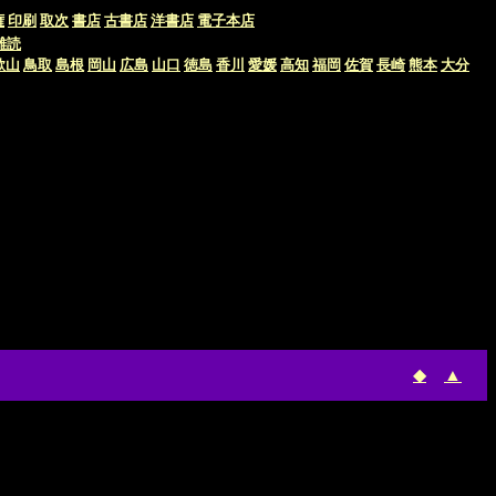
権
印刷
取次
書店
古書店
洋書店
電子本店
難読
歌山
鳥取
島根
岡山
広島
山口
徳島
香川
愛媛
高知
福岡
佐賀
長崎
熊本
大分
◆
▲