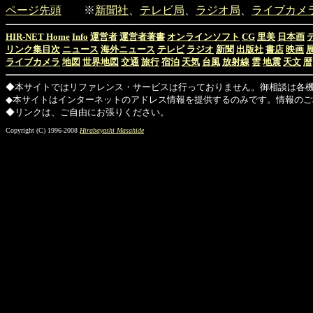
ページ先頭
※
新聞社
、
テレビ局
、
ラジオ局
、
ライブカメ
HIR-NET Home
Info
運営者
運営者著書
オンラインソフト
CG
里美
日本画
リンク集目次
ニュース
海外ニュース
テレビ
ラジオ
新聞
出版社
書店
映画
ライブカメラ
地図
世界地図
交通
旅行
宿泊
天気
台風
放射線
雲
地震
天文
暦
◆本サイトではリファレンス・サービスは行っておりません。御相談は各
◆本サイトはインターネットのアドレス情報を提供するのみです。情報のご
◆リンクは、ご自由にお張りください。
Copyright (C) 1996-2008
Hirabayashi Masahide