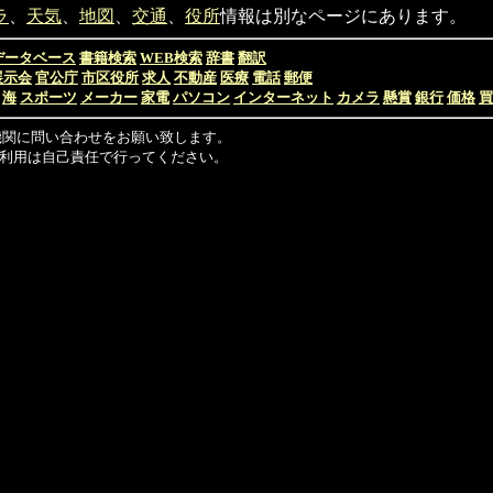
ラ
、
天気
、
地図
、
交通
、
役所
情報は別なページにあります。
データベース
書籍検索
WEB検索
辞書
翻訳
展示会
官公庁
市区役所
求人
不動産
医療
電話
郵便
海
スポーツ
メーカー
家電
パソコン
インターネット
カメラ
懸賞
銀行
価格
買
機関に問い合わせをお願い致します。
利用は自己責任で行ってください。