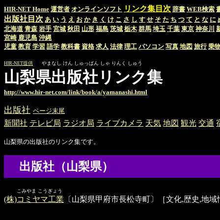
リンク集目次
HIR-NET Home
運営者
オンラインソフト
辞書
WEB検索
出版社目次
あ
い
う
え
お
か
き
く
け
こ
さ
し
す
せ
そ
た
ち
つ
て
と
な
に
北海道
青森
岩手
宮城
秋田
山形
福島
茨城
栃木
群馬
埼玉
千葉
東京
神奈川
宮崎
鹿児島
沖縄
児童
教育
学習
語学
教科書
資格
求人
法律
理工
パソコン
写真
地図
旅行
乗
HIR-NET提供
やまなし けん しゅっぱん しゃ りんく しゅう
山梨県出版社リンク集
http://www.hir-net.com/link/book/a/yamanashi.html
出版社
ページ末尾
新聞社
テレビ局
ラジオ局
ライブカメラ
天気
地図
観光
交通
山梨県の出版社のリンク集です。
出版社（山梨県）
こみやま こうぎょう
(株)コミヤマ工業
〔山梨県甲府市長松寺町〕［文化,歴史,地域