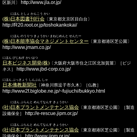
http://www.jla.or.jp/
区新川〕
にほん としょ かんこう かい
(株)日本図書刊行会
〔東京都文京区目白台〕
http://R20.root.or.jp/toshokankokai/
にほん のうりつ きょうかい まねじめんと せんたー
(株)日本能率協会マネジメントセンター
〔東京都港区芝公園〕
http://www.jmam.co.jp/
にほん びじねす かいはつ
日本ビジネス開発(株)
〔大阪府大阪市住之江区北加賀屋〕［ビジ
http://www.jbd-corp.co.jp/
ネス］
にほん ぶっきょう しんぶん しゃ
日本佛教新聞社
〔神奈川県逗子市久木〕［仏教］
http://www2f.biglobe.ne.jp/~fujiuchi/bukkyo.html
にほん ぷらんと めんてなんす きょうかい
(社)日本プラントメンテナンス協会
〔東京都港区芝公園〕［製造
http://e-rescue.jipm.or.jp/
設備保全］
にほん ぷらんと めんてなんす きょうかい
(社)日本プラントメンテナンス協会
〔東京都港区芝公園〕［製造
http://www.jipm.or.jp/
設備保全］