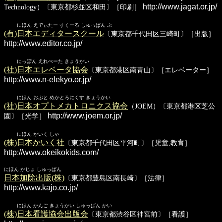
http://www.jagat.or.jp/
Technology）〔東京都杉並区和田〕［印刷］
にほん えでぃたー すくーる しゅっぱん ぶ
(有)日本エディタースクール
〔東京都千代田区三崎町〕［出版］
http://www.editor.co.jp/
にっぽん えれべーた きょうかい
(社)日本エレベータ協会
〔東京都港区南青山〕［エレベーター］
http://www.n-elekyo.or.jp/
にほん おぷと めかとろにくす きょうかい
(社)日本オプトメカトロニクス協会
（JOEM）〔東京都港区芝公
http://www.joem.or.jp/
園〕［光学］
にほん かいく しゃ
(株)日本かいく社
〔東京都千代田区平河町〕［児童,教育］
http://www.okeikokids.com/
にほん かじょ しゅっぱん
日本加除出版(株)
〔東京都豊島区南長崎〕［法律］
http://www.kajo.co.jp/
にほん かんご きょうかい しゅっぱん かい
(株)日本看護協会出版会
〔東京都渋谷区神宮前〕［看護］