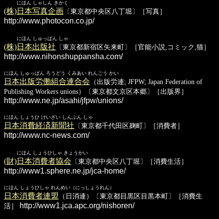
にほん しゃしん きかく
(株)日本写真企画
〔東京都中央区八丁堀〕［写真］
http://www.photocon.co.jp/
にほん しゅっぱん しゃ
(株)日本出版社
〔東京都新宿区矢来町〕［官能小説,コミック,猫］
http://www.nihonshuppansha.com/
にほん しゅっぱん ろうどう くみあい れんごう かい
日本出版労働組合連合会
（出版労連; JFPW; Japan Federation of
Publishing Workers unions）〔東京都文京区本郷〕［出版界］
http://www.ne.jp/asahi/jfpw/unions/
にほん しょうひ けいざい しんぶん しゃ
日本消費経済新聞社
〔東京都千代田区麹町〕［消費者］
http://www.nc-news.com/
にほん しょうひしゃ きょうかい
(財)日本消費者協会
〔東京都中央区八丁堀〕［消費生活］
http://www1.sphere.ne.jp/jca-home/
にほん しょうひしゃ れんめい（にっしょうれん）
日本消費者連盟
（日消連）〔東京都目黒区目黒本町〕［消費生
http://www1.jca.apc.org/nishoren/
活］