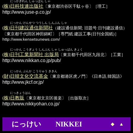
にっかぎれん しゅっぱん しゃ
(株)日科技連出版社
〔東京都渋谷区千駄ヶ谷〕［理工］
http://www.juse-p.co.jp/
にっかん けんせつ つうしん しんぶん しゃ
(株)日刊建設通信新聞社
（建設通信新聞; 旧題号:日刊建設通信）
〔東京都千代田区神田錦町〕［専門紙:建設工事(日刊全国紙)］
http://www.kensetsunews.com/
にっかん こうぎょう しんぶん しゃ しゅっぱん きょく
(株)日刊工業新聞社 出版局
〔東京都千代田区九段北〕［工業］
http://www.nikkan.co.jp/pub/
にっかん ぶんか こうりゅう ききん
(財)日韓文化交流基金
〔東京都港区虎ノ門〕《日本語,韓国語》
http://www.jkcf.or.jp/
にっきょうはん
(株)日教販
〔東京都文京区後楽〕［出版取次］
http://www.nikkyohan.co.jp/
にっけい NIKKEI
◆
▲