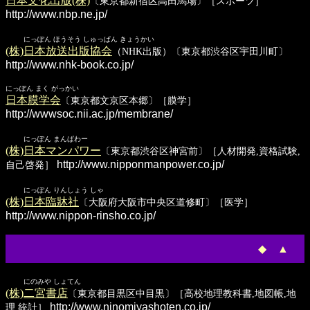
日本文化出版(株)
〔東京都新宿区高田馬場〕［スポーツ］
http://www.nbp.ne.jp/
にっぽん ほうそう しゅっぱん きょうかい
(株)日本放送出版協会
（NHK出版）〔東京都渋谷区宇田川町〕
http://www.nhk-book.co.jp/
にっぽん まく がっかい
日本膜学会
〔東京都文京区本郷〕［膜学］
http://wwwsoc.nii.ac.jp/membrane/
にっぽん まんぱわー
(株)日本マンパワー
〔東京都渋谷区神宮前〕［人材開発,資格試験,
http://www.nipponmanpower.co.jp/
自己啓発］
にっぽん りんしょう しゃ
(株)日本臨牀社
〔大阪府大阪市中央区道修町〕［医学］
http://www.nippon-rinsho.co.jp/
◆
▲
にのみや しょてん
(株)二宮書店
〔東京都目黒区中目黒〕［高校地理教科書,地図帳,地
http://www.ninomiyashoten.co.jp/
理,統計］