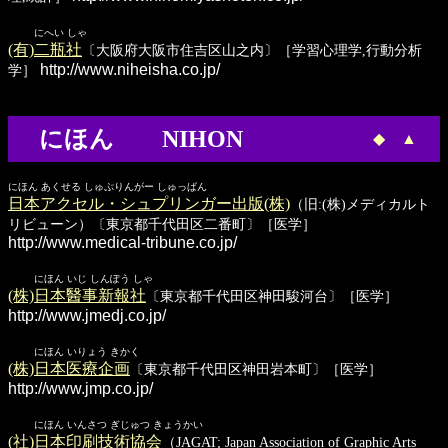
にへい しゃ
(有)二瓶社
〔大阪府大阪市住吉区山之内〕［学習心理学,行動分析
http://www.niheisha.co.jp/
学］
にほん NIHON
◆
▲
にほん あくせる しゅぷりんがー しゅっぱん
日本アクセル・シュプリンガー出版(株)
（旧:(株)メディカルト
リビューン）〔東京都千代田区二番町〕［医学］
http://www.medical-tribune.co.jp/
にほん いじ しんぽう しゃ
(株)日本醫事新報社
〔東京都千代田区神田駿河台〕［医学］
http://www.jmedj.co.jp/
にほん いりょう きかく
(株)日本医療企画
〔東京都千代田区神田岩本町〕［医学］
http://www.jmp.co.jp/
にほん いんさつ ぎじゅつ きょうかい
(社)日本印刷技術協会
（JAGAT; Japan Association of Graphic Arts