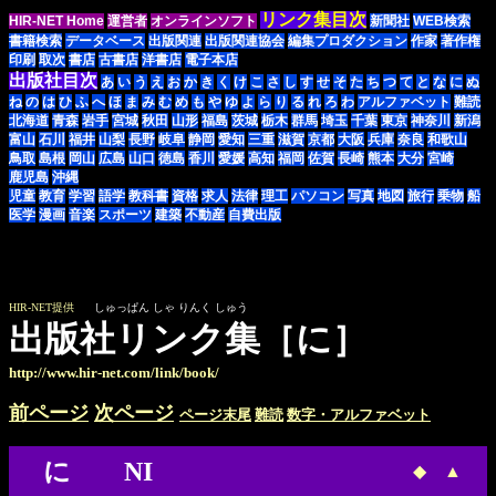
リンク集目次
HIR-NET Home
運営者
オンラインソフト
新聞社
WEB検索
書籍検索
データベース
出版関連
出版関連協会
編集プロダクション
作家
著作権
印刷
取次
書店
古書店
洋書店
電子本店
出版社目次
あ
い
う
え
お
か
き
く
け
こ
さ
し
す
せ
そ
た
ち
つ
て
と
な
に
ぬ
ね
の
は
ひ
ふ
へ
ほ
ま
み
む
め
も
や
ゆ
よ
ら
り
る
れ
ろ
わ
アルファベット
難読
北海道
青森
岩手
宮城
秋田
山形
福島
茨城
栃木
群馬
埼玉
千葉
東京
神奈川
新潟
富山
石川
福井
山梨
長野
岐阜
静岡
愛知
三重
滋賀
京都
大阪
兵庫
奈良
和歌山
鳥取
島根
岡山
広島
山口
徳島
香川
愛媛
高知
福岡
佐賀
長崎
熊本
大分
宮崎
鹿児島
沖縄
児童
教育
学習
語学
教科書
資格
求人
法律
理工
パソコン
写真
地図
旅行
乗物
船
医学
漫画
音楽
スポーツ
建築
不動産
自費出版
HIR-NET提供
しゅっぱん しゃ りんく しゅう
出版社リンク集［に］
http://www.hir-net.com/link/book/
前ページ
次ページ
ページ末尾
難読
数字・アルファベット
に NI
◆
▲