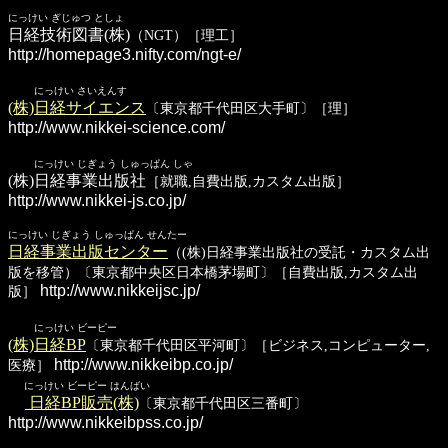
にっけい ぎじゅつ としょ
日経技術図書(株)
（NGT）［理工］
http://homepage3.nifty.com/ngt-e/
にっけい さいえんす
(株)日経サイエンス
〔東京都千代田区大手町〕［理］
http://www.nikkei-science.com/
にっけい じぎょう しゅっぱん しゃ
(株)日経事業出版社
［就職,自費出版,カスタム出版］
http://www.nikkei-js.co.jp/
にっけい じぎょう しゅっぱん せんたー
日経事業出版センター
（(株)日経事業出版社の受託・カスタム出
版を移管）〔東京都中央区日本橋茅場町〕［自費出版,カスタム出
http://www.nikkeijsc.jp/
版］
にっけい ビーピー
(株)日経BP
〔東京都千代田区平河町〕［ビジネス,コンピューター,
http://www.nikkeibp.co.jp/
医療］
にっけい ビーピー はんばい
日経BP販売(株)
〔東京都千代田区三番町〕
http://www.nikkeibpss.co.jp/