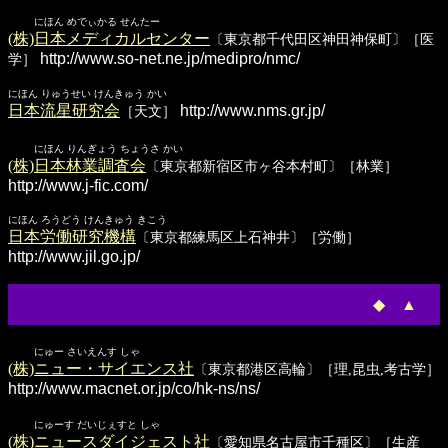
にほん めでぃかる せんたー
(株)日本メディカルセンター
〔東京都千代田区神田神保町〕［医
http://www.so-net.ne.jp/medipro/nmc/
学］
にほん りゅうせい けんきゅう かい
日本流星研究会
http://www.nms.gr.jp/
［天文］
にほん りんぎょう ちょうさ かい
(株)日本林業調査会
〔東京都新宿区市ヶ谷本村町〕［林業］
http://www.j-fic.com/
にほん ろうどう けんきゅう きこう
日本労働研究機構
〔東京都練馬区上石神井〕［労働］
http://www.jil.go.jp/
◆
▲
にゅー さいえんす しゃ
(株)ニュー・サイエンス社
〔東京都港区高輪〕［理,昆虫,考古学］
http://www.macnet.or.jp/co/hk-ns/ns/
にゅーす だいじぇすと しゃ
(株)ニュースダイジェスト社
〔愛知県名古屋市千種区〕［生産