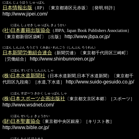
にほん じょうほう しゅっぱん
日本情報出版
（JIP）〔東京都港区元赤坂〕［発明,特許］
http://www.jipei.com/
にほん しょせき しゅっぱん きょうかい
(社)日本書籍出版協会
（JBPA; Japan Book Publishers Association）
http://www.jbpa.or.jp/
〔東京都新宿区袋町〕［出版］
にほん しんぶん ろうどう くみあい れんごう（しんぶん ろうれん）
日本新聞労働組合連合
（新聞労連）〔東京都千代田区三崎町〕
http://www.shinbunroren.or.jp/
［労働組合］
にほん すいどう しんぶん しゃ
(株)日本水道新聞社
（日本水道新聞,日本下水道新聞）〔東京都千
http://www.suido-gesuido.co.jp/
代田区九段南〕［水道,下水道］
にほん すぽーつ きかく しゅっぱん しゃ
(株)日本スポーツ企画出版社
〔東京都文京区本郷〕［スポーツ］
http://www.wsdnet.com/
にほん せいしょ きょうかい
(財)日本聖書協会
〔東京都中央区銀座〕［キリスト教］
http://www.bible.or.jp/
にほん たんぱ ほうそう