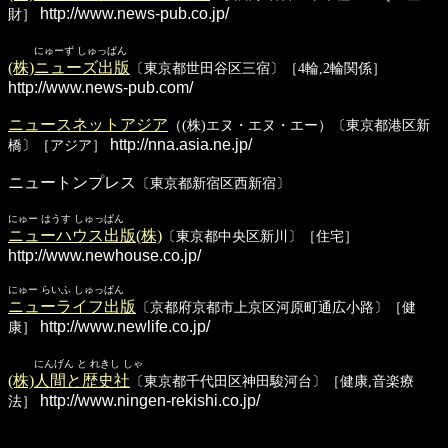
http://www.news-pub.co.jp/
財］
にゅーず しゅっぱん
(株)ニューズ出版
〔東京都世田谷区三宿〕［4輪,2輪関係］
http://www.news-pub.com/
ニュースネットアジア
（(株)エヌ・エヌ・エー）〔東京都港区新
http://nna.asia.ne.jp/
橋〕［アジア］
ニュートンプレス
〔東京都新宿区西新宿〕
にゅー はうす しゅっぱん
ニューハウス出版(株)
〔東京都中央区新川〕［住宅］
http://www.newhouse.co.jp/
にゅー らいふ しゅっぱん
ニューライフ出版
〔京都府京都市上京区河原町通広小路〕［健
http://www.newlife.co.jp/
康］
にんげん と れきし しゃ
(株)人間と歴史社
〔東京都千代田区神田駿河台〕［健康,音楽療
http://www.ningen-rekishi.co.jp/
法］