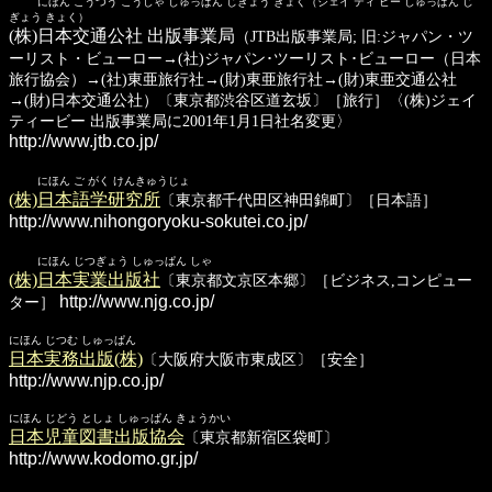
にほん こうつう こうしゃ しゅっぱん じぎょう きょく（ジェイ ティ ビー しゅっぱん じ
ぎょう きょく）
(株)日本交通公社 出版事業局
（JTB出版事業局; 旧:ジャパン・ツ
ーリスト・ビューロー→(社)ジャパン･ツーリスト･ビューロー（日本
旅行協会）→(社)東亜旅行社→(財)東亜旅行社→(財)東亜交通公社
→(財)日本交通公社）〔東京都渋谷区道玄坂〕［旅行］〈(株)ジェイ
ティービー 出版事業局に2001年1月1日社名変更〉
http://www.jtb.co.jp/
にほん ご がく けんきゅうじょ
(株)日本語学研究所
〔東京都千代田区神田錦町〕［日本語］
http://www.nihongoryoku-sokutei.co.jp/
にほん じつぎょう しゅっぱん しゃ
(株)日本実業出版社
〔東京都文京区本郷〕［ビジネス,コンピュー
http://www.njg.co.jp/
ター］
にほん じつむ しゅっぱん
日本実務出版(株)
〔大阪府大阪市東成区〕［安全］
http://www.njp.co.jp/
にほん じどう としょ しゅっぱん きょうかい
日本児童図書出版協会
〔東京都新宿区袋町〕
http://www.kodomo.gr.jp/