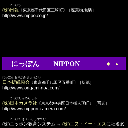
にっぽう
(株)日報
〔東京都千代田区三崎町〕［廃棄物,包装］
http://www.nippo.co.jp/
にっぽん NIPPON
◆
▲
にっぽん おりがみ きょうかい
日本折紙協会
〔東京都千代田区五番町〕［折紙］
http://www.origami-noa.com/
にっぽん かめら しゃ
(株)日本カメラ社
〔東京都中央区日本橋人形町〕［写真］
http://www.nippon-camera.com/
にっぽん きょいく しすてむ
(株)ニッポン教育システム →
(株)エヌ・イー・エス
に社名変