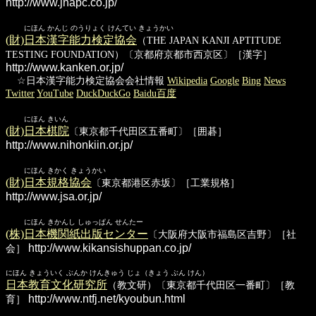
http://www.jnapc.co.jp/
にほん かんじ のうりょく けんてい きょうかい
(財)日本漢字能力検定協会
（THE JAPAN KANJI APTITUDE
TESTING FOUNDATION）〔京都府京都市西京区〕［漢字］
http://www.kanken.or.jp/
☆日本漢字能力検定協会会社情報
Wikipedia
Google
Bing
News
Twitter
YouTube
DuckDuckGo
Baidu百度
にほん きいん
(財)日本棋院
〔東京都千代田区五番町〕［囲碁］
http://www.nihonkiin.or.jp/
にほん きかく きょうかい
(財)日本規格協会
〔東京都港区赤坂〕［工業規格］
http://www.jsa.or.jp/
にほん きかんし しゅっぱん せんたー
(株)日本機関紙出版センター
〔大阪府大阪市福島区吉野〕［社
http://www.kikansishuppan.co.jp/
会］
にほん きょういく ぶんか けんきゅう じょ（きょう ぶん けん）
日本教育文化研究所
（教文研）〔東京都千代田区一番町〕［教
http://www.ntfj.net/kyoubun.html
育］