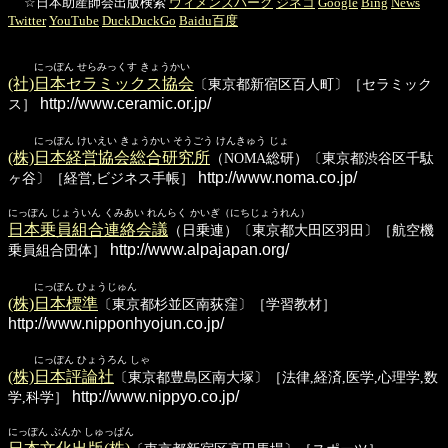
☆日本助産師会出版検索
ウィメンズパーク
ジネコ
Google
Bing
News
Twitter
YouTube
DuckDuckGo
Baidu百度
にっぽん せらみっくす きょうかい
(社)日本セラミックス協会
〔東京都新宿区百人町〕［セラミック
http://www.ceramic.or.jp/
ス］
にっぽん けいえい きょうかい そうごう けんきゅう じょ
(株)日本経営協会総合研究所
（NOMA総研）〔東京都渋谷区千駄
http://www.noma.co.jp/
ヶ谷〕［経営,ビジネス手帳］
にっぽん じょういん くみあい れんらく かいぎ（にちじょうれん）
日本乗員組合連絡会議
（日乗連）〔東京都大田区羽田〕［航空機
http://www.alpajapan.org/
乗員組合団体］
にっぽん ひょうじゅん
(株)日本標準
〔東京都杉並区南荻窪〕［学習教材］
http://www.nipponhyojun.co.jp/
にっぽん ひょうろん しゃ
(株)日本評論社
〔東京都豊島区南大塚〕［法律,経済,医学,心理学,数
http://www.nippyo.co.jp/
学,科学］
にっぽん ぶんか しゅっぱん