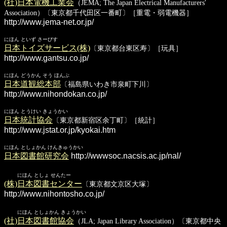
(社)日本電機工業会
（JEMA; The Japan Electrical Manufacturers'
Association）〔東京都千代田区一番町〕［重電・弱電機器］
http://www.jema-net.or.jp/
にほん といず さーびす
日本トイズサービス(株)
〔東京都台東区寿〕［玩具］
http://www.gantsu.co.jp/
にほん どうかん そう ほんぶ
日本道観総本部
〔福島県いわき市泉町下川〕
http://www.nihondokan.co.jp/
にほん とうけい きょうかい
日本統計協会
〔東京都新宿区余丁町〕［統計］
http://www.jstat.or.jp/kyokai.htm
にほん としょかん けんきゅうかい
日本図書館研究会
http://wwwsoc.nacsis.ac.jp/nal/
にほん としょ せんたー
(株)日本図書センター
〔東京都文京区大塚〕
http://www.nihontosho.co.jp/
にほん としょかん きょうかい
(社)日本図書館協会
（JLA; Japan Library Association）〔東京都中央