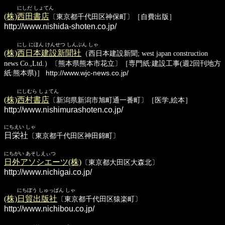
にしだ しょてん
(株)西田書店
〔東京都千代田区神保町〕［自費出版］
http://www.nishida-shoten.co.jp/
にし にほん けんせつ しんぶん しゃ
(株)西日本建設新聞社
（西日本建設新聞; west japan construction
news Co.,Ltd.）〔熊本県熊本市花立〕［専門紙:建設工事(週2回刊地方
紙:熊本県)］
http://www.wjc-news.co.jp/
にしむら しょてん
(株)西村書店
〔新潟県新潟市旭町通一番町〕［医学,絵本］
http://www.nishimurashoten.co.jp/
にちえい しゃ
日栄社
〔東京都千代田区神田錦町〕
にちがい あそしえぃつ
日外アソシエーツ(株)
〔東京都大田区大森北〕
http://www.nichigai.co.jp/
にちぼう しゅっぱん しゃ
(株)日貿出版社
〔東京都千代田区猿楽町〕
http://www.nichibou.co.jp/