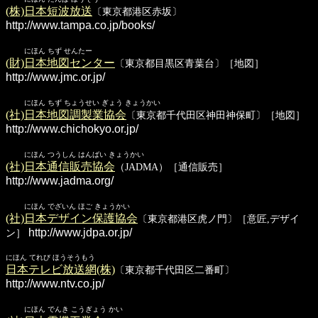
(株)日本短波放送
〔東京都港区赤坂〕
http://www.tampa.co.jp/books/
にほん ちず せんたー
(財)日本地図センター
〔東京都目黒区青葉台〕［地図］
http://www.jmc.or.jp/
にほん ちず ちょうせい ぎょう きょうかい
(社)日本地図調製業協会
〔東京都千代田区神田神保町〕［地図］
http://www.chichokyo.or.jp/
にほん つうしん はんばい きょうかい
(社)日本通信販売協会
（JADMA）［通信販売］
http://www.jadma.org/
にほん でざいん ほご きょうかい
(社)日本デザイン保護協会
〔東京都港区虎ノ門〕［意匠,デザイ
http://www.jdpa.or.jp/
ン］
にほん てれび ほうそうもう
日本テレビ放送網(株)
〔東京都千代田区二番町〕
http://www.ntv.co.jp/
にほん でんき こうぎょう かい