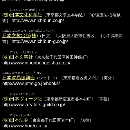
にほん ぶんか かがく しゃ
(株)日本文化科学社
〔東京都文京区本駒込〕［心理療法,心理検
http://www.nichibun.co.jp/
査］
にほん ぶんきょう しゅっぱん(にちぶん)
日本文教出版(株)
（日文）〔大阪府大阪市住吉区〕［小中高教科
http://www.nichibun-g.co.jp/
書］
にほん ぶんげい しゃ
(株)日本文芸社
〔東京都千代田区神田神保町〕
http://www.nihonbungeisha.co.jp/
にほん ぼうえき しんこう かい
日本貿易振興会
（ジェトロ）〔東京都港区虎ノ門〕［海外］
http://www.jetro.go.jp/books/
にほん ぼーぐ しゃ
(株)日本ヴォーグ社
〔東京都新宿区市谷本村町〕［手芸］
http://www.creators-guild.co.jp/
にほん ほうれい
(株)日本法令
〔東京都千代田区岩本町〕［法律］
http://www.horei.co.jp/