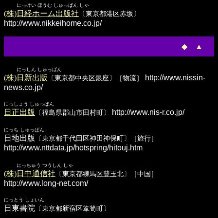
にっけい ほうむ しゅっぱん しゃ
(株)日経ホーム出版社
〔東京都港区赤坂〕
http://www.nikkeihome.co.jp/
◆
▲
にっしん しゅっぱん
(株)日新出版
http://www.nissin-
〔東京都中央区銀座〕［物流］
news.co.jp/
にっしょう しゅっぱん
日正出版
http://www.nis-r.co.jp/
〔福島県郡山市田村町〕
にっち しゅっぱん
日地出版
〔東京都千代田区神田神保町〕［旅行］
http://www.nttdata.jp/hotspring/hitouj.htm
にっちゅう つうしん しゃ
(株)日中通信社
〔東京都練馬区豊玉北〕［中国］
http://www.long-net.com/
にっとう しょいん
日東書院
〔東京都新宿区箪笥町〕