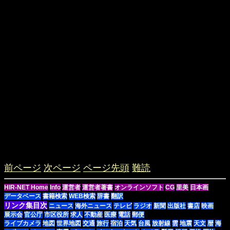
前ページ
次ページ
ページ先頭
難読
HIR-NET Home
Info
運営者
運営者著書
オンラインソフト
CG
里美
日本画
データベース
書籍検索
WEB検索
辞書
翻訳
リンク集目次
ニュース
海外ニュース
テレビ
ラジオ
新聞
出版社
書店
映画
展示会
官公庁
市区役所
求人
不動産
医療
電話
郵便
ライブカメラ
地図
世界地図
交通
旅行
宿泊
天気
台風
放射線
雲
地震
天文
暦
海