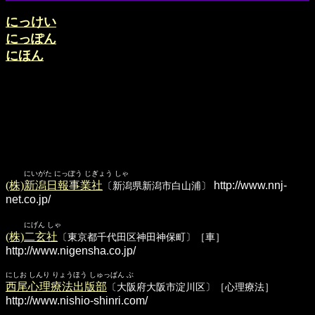
にっけい
にっぽん
にほん
にいがた にっぽう じぎょう しゃ
(株)新潟日報事業社
http://www.nnj-
〔新潟県新潟市白山浦〕
net.co.jp/
にげん しゃ
(株)二玄社
〔東京都千代田区神田神保町〕［車］
http://www.nigensha.co.jp/
にしお しんり りょうほう しゅっぱん ぶ
西尾心理療法出版部
〔大阪府大阪市淀川区〕［心理療法］
http://www.nishio-shinri.com/