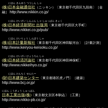
にほん きんゆう つうしん しゃ
(株)日本金融通信社
（ニッキン）〔東京都千代田区九段南〕［金
http://www.nikkin.co.jp/
融］
にほん けいざい しんぶん しゃ しゅっぱん きょく
(株)日本経済新聞社 出版局
〔東京都千代田区大手町〕
http://www.nikkei.co.jp/pub/
にほん けいりょう しんぽう しゃ
(株)日本計量新報社
〔東京都千代田区神田駿河台〕［計量計測］
http://www.keiryou-keisoku.co.jp/
にほん けいざい ひょうろん しゃ
(株)日本経済評論社
〔東京都千代田区神田神保町〕
http://www.nikkeihyo.co.jp/
にほん けんちく せんたー
(財)日本建築センター
〔東京都港区虎ノ門〕［建築］
http://www.bcj.or.jp/
にほん こうぎょう しゅっぱん
日本工業出版(株)
〔東京都文京区本駒込〕［工業］
http://www.nikko-pb.co.jp/