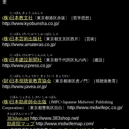
更
にっぽん きょう ぶんしゃ
(株)日本教文社
〔東京都港区赤坂〕［哲学思想］
http://www.kyobunsha.co.jp/
にっぽん げいじゅつ しゅっぱん しゃ
(株)日本芸術出版社
〔東京都文京区西片〕［芸術］
http://www.amateras.co.jp/
にっぽん けんせつ しんぶん しゃ
(株)日本建設新聞社
〔東京都千代田区丸の内〕［建設］
http://www.jcpress.co.jp/
にっぽん しちょうかく きょういく きょうかい
(財)日本視聴覚教育協会
〔東京都港区虎ノ門〕［視聴覚教育］
http://www.javea.or.jp/
にほん じょさん し かい しゅっぱん
(株)日本助産師会出版
（JMPC=Japanese Midwives' Publishing
http://www.midwifepc.co.jp/
Corporation）〔東京都豊島区目白〕
さんばさんショップ
383shop.net
http://www.383shop.net/
助産院マップ
http://www.midwifemap.com/