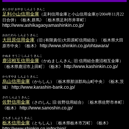
あしかが おやま しんよう きんこ
足利小山信用金庫
（足利信用金庫と小山信用金庫が2004年11月22
日合併）《栃木,群馬》〔栃木県足利市井草町〕
http://www.ashikagaoyamashinkin.co.jp/
おおたわら しんよう きんこ
大田原信用金庫
（旧:(有限責任)大田原町信用組合）〔栃木県大田
http://www.shinkin.co.jp/ohtawara/
原市中央〕《栃木》
かぬま そうご しんよう きんこ
鹿沼相互信用金庫
（かぬましんきん; 旧:信用組合鹿沼相互金庫）
http://www.kashinkin.co.jp/
〔栃木県鹿沼市上田町〕《栃木》
からすやま しんよう きんこ
烏山信用金庫
（からしん）〔栃木県那須郡烏山町中央〕《栃木,茨
http://www.karashin-bank.co.jp/
城》
さの しんよう きんこ
佐野信用金庫
（さのしん; 旧:佐野信用組合）〔栃木県佐野市本町〕
http://www.sanoshin.co.jp/
《栃木》
とちぎ しんよう きんこ
栃木信用金庫
（とちしん）〔栃木県栃木市万町〕《栃木》
http://www.shinkin.co.jp/tochigi/