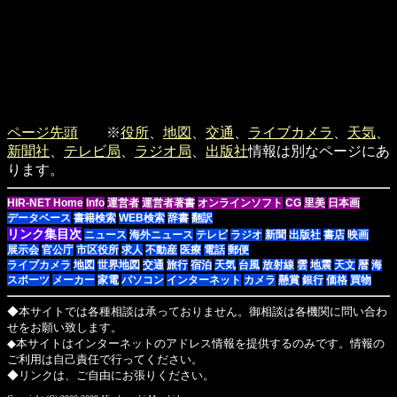
ページ先頭
※
役所
、
地図
、
交通
、
ライブカメラ
、
天気
、
新聞社
、
テレビ局
、
ラジオ局
、
出版社
情報は別なページにあ
ります。
HIR-NET Home
Info
運営者
運営者著書
オンラインソフト
CG
里美
日本画
データベース
書籍検索
WEB検索
辞書
翻訳
リンク集目次
ニュース
海外ニュース
テレビ
ラジオ
新聞
出版社
書店
映画
展示会
官公庁
市区役所
求人
不動産
医療
電話
郵便
ライブカメラ
地図
世界地図
交通
旅行
宿泊
天気
台風
放射線
雲
地震
天文
暦
海
スポーツ
メーカー
家電
パソコン
インターネット
カメラ
懸賞
銀行
価格
買物
◆本サイトでは各種相談は承っておりません。御相談は各機関に問い合わ
せをお願い致します。
◆本サイトはインターネットのアドレス情報を提供するのみです。情報の
ご利用は自己責任で行ってください。
◆リンクは、ご自由にお張りください。