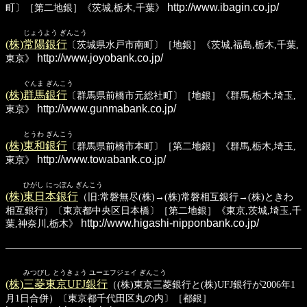
http://www.ibagin.co.jp/
町〕［第二地銀］《茨城,栃木,千葉》
じょうよう ぎんこう
(株)常陽銀行
〔茨城県水戸市南町〕［地銀］《茨城,福島,栃木,千葉,
http://www.joyobank.co.jp/
東京》
ぐんま ぎんこう
(株)群馬銀行
〔群馬県前橋市元総社町〕［地銀］《群馬,栃木,埼玉,
http://www.gunmabank.co.jp/
東京》
とうわ ぎんこう
(株)東和銀行
〔群馬県前橋市本町〕［第二地銀］《群馬,栃木,埼玉,
http://www.towabank.co.jp/
東京》
ひがし にっぽん ぎんこう
(株)東日本銀行
（旧:常磐無尽(株)→(株)常磐相互銀行→(株)ときわ
相互銀行）〔東京都中央区日本橋〕［第二地銀］《東京,茨城,埼玉,千
http://www.higashi-nipponbank.co.jp/
葉,神奈川,栃木》
みつびし とうきょう ユーエフジェイ ぎんこう
(株)三菱東京UFJ銀行
（(株)東京三菱銀行と(株)UFJ銀行が2006年1
月1日合併）〔東京都千代田区丸の内〕［都銀］