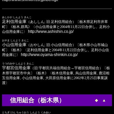
あしかが しんよう きんこ
足利信用金庫
（あししん; 旧:足利信用組合）〔栃木県足利市井草
町〕《栃木,群馬》〈小山信用金庫と2004年11月22日合併し、足利小
http://www.ashishin.co.jp/
山信用金庫に〉
おやま しんよう きんこ
小山信用金庫
（おやしん; 旧:小山信用組合）〔栃木県小山市城山
町〕《栃木》〈足利信用金庫と2004年11月22日合併し、足利小山信
http://www.oyama-shinkin.co.jp/
用金庫に〉
うつのみや しんよう きんこ
宇都宮信用金庫
（旧:宇都宮共福信用組合→宇都宮信用組合）〔栃
木県宇都宮市中央〕《栃木》〈栃木信用金庫, 烏山信用金庫, 鹿沼相
互信用金庫, 小山信用金庫, 大田原信用金庫に2002年2月25日事業譲
渡〉
信用組合（栃木県）
◆
▲
とちぎ けん ちゅうおう しんよう くみあい