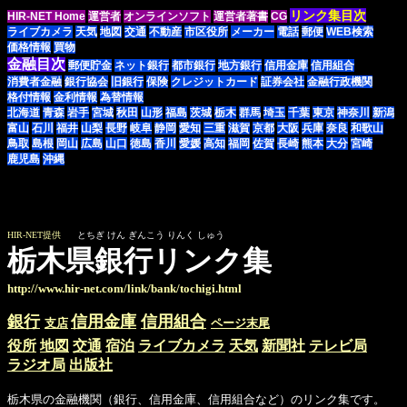
リンク集目次
HIR-NET Home
運営者
オンラインソフト
運営者著書
CG
ライブカメラ
天気
地図
交通
不動産
市区役所
メーカー
電話
郵便
WEB検索
価格情報
買物
金融目次
郵便貯金
ネット銀行
都市銀行
地方銀行
信用金庫
信用組合
消費者金融
銀行協会
旧銀行
保険
クレジットカード
証券会社
金融行政機関
格付情報
金利情報
為替情報
北海道
青森
岩手
宮城
秋田
山形
福島
茨城
栃木
群馬
埼玉
千葉
東京
神奈川
新潟
富山
石川
福井
山梨
長野
岐阜
静岡
愛知
三重
滋賀
京都
大阪
兵庫
奈良
和歌山
鳥取
島根
岡山
広島
山口
徳島
香川
愛媛
高知
福岡
佐賀
長崎
熊本
大分
宮崎
鹿児島
沖縄
HIR-NET提供
とちぎ けん ぎんこう りんく しゅう
栃木県銀行リンク集
http://www.hir-net.com/link/bank/tochigi.html
銀行
信用金庫
信用組合
支店
ページ末尾
役所
地図
交通
宿泊
ライブカメラ
天気
新聞社
テレビ局
ラジオ局
出版社
栃木県の金融機関（銀行、信用金庫、信用組合など）のリンク集です。