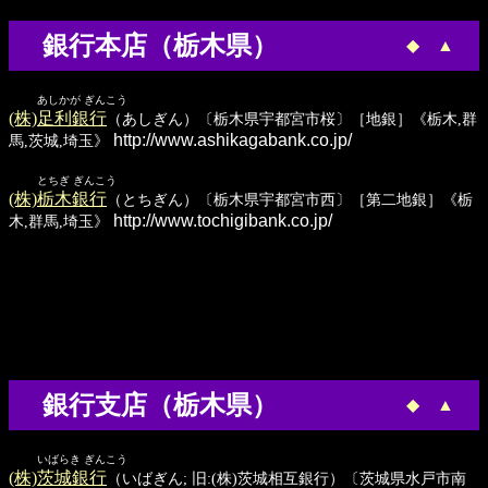
銀行本店（栃木県）
◆
▲
あしかが ぎんこう
(株)足利銀行
（あしぎん）〔栃木県宇都宮市桜〕［地銀］《栃木,群
http://www.ashikagabank.co.jp/
馬,茨城,埼玉》
とちぎ ぎんこう
(株)栃木銀行
（とちぎん）〔栃木県宇都宮市西〕［第二地銀］《栃
http://www.tochigibank.co.jp/
木,群馬,埼玉》
銀行支店（栃木県）
◆
▲
いばらき ぎんこう
(株)茨城銀行
（いばぎん; 旧:(株)茨城相互銀行）〔茨城県水戸市南