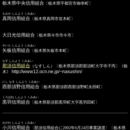
栃木県中央信用組合
〔栃木県宇都宮市御幸町〕
もおか しんよう くみあい
真岡信用組合
〔栃木県真岡市並木町〕
大日光信用組合
〔栃木県今市市今市〕
やいた しんよう くみあい
矢板信用組合
〔栃木県矢板市本町〕
なす しんよう くみあい
那須信用組合
（なすしん）〔栃木県那須郡那須町大字寺子丙〕《栃
http://www12.ocn.ne.jp/~nasushin/
木》
にし なす しんよう くみあい
西那須野信用組合
〔栃木県那須郡西那須野町永田町〕
くろばね しんよう くみあい
黒羽信用組合
〔栃木県那須郡黒羽町大字黒羽田町〕
おがわ しんよう くみあい
小川信用組合
〈那須信用組合に2002年6月24日事業譲渡〉〔栃木県