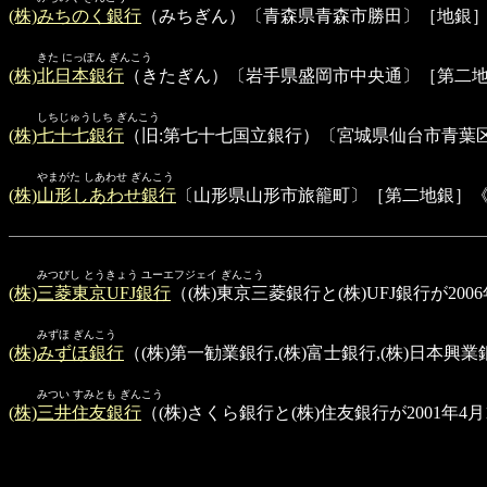
(株)みちのく銀行
（みちぎん）〔青森県青森市勝田〕［地銀］《
きた にっぽん ぎんこう
(株)北日本銀行
（きたぎん）〔岩手県盛岡市中央通〕［第二地銀
しちじゅうしち ぎんこう
(株)七十七銀行
（旧:第七十七国立銀行）〔宮城県仙台市青葉
やまがた しあわせ ぎんこう
(株)山形しあわせ銀行
〔山形県山形市旅籠町〕［第二地銀］《山
みつびし とうきょう ユーエフジェイ ぎんこう
(株)三菱東京UFJ銀行
（(株)東京三菱銀行と(株)UFJ銀行が2
みずほ ぎんこう
(株)みずほ銀行
（(株)第一勧業銀行,(株)富士銀行,(株)日本
みつい すみとも ぎんこう
(株)三井住友銀行
（(株)さくら銀行と(株)住友銀行が2001