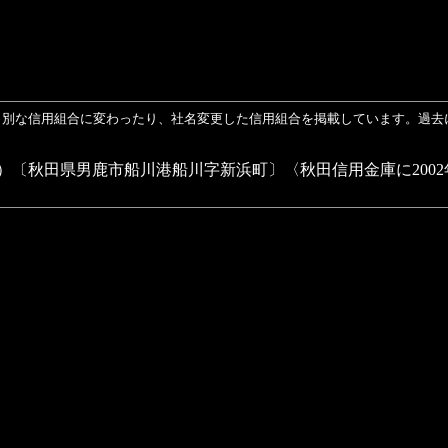
り別な信用組合に変わったり、社名変更した信用組合を掲載しています。過去
）〔秋田県男鹿市船川港船川字新浜町〕〈秋田信用金庫に2002年