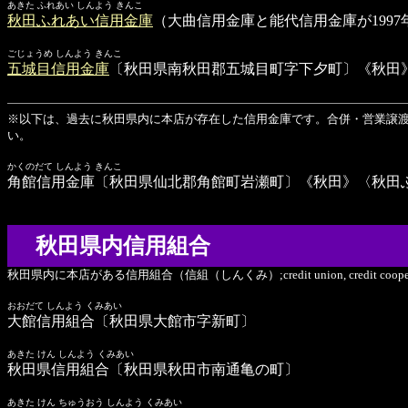
あきた ふれあい しんよう きんこ
秋田ふれあい信用金庫
（大曲信用金庫と能代信用金庫が199
ごじょうめ しんよう きんこ
五城目信用金庫
〔秋田県南秋田郡五城目町字下夕町〕《秋田
※以下は、過去に秋田県内に本店が存在した信用金庫です。合併・営業譲
い。
かくのだて しんよう きんこ
角館信用金庫
〔秋田県仙北郡角館町岩瀬町〕《秋田》〈秋田ふ
秋田県内信用組合
秋田県内に本店がある信用組合（信組（しんくみ）;credit union, credit coo
おおだて しんよう くみあい
大館信用組合
〔秋田県大館市字新町〕
あきた けん しんよう くみあい
秋田県信用組合
〔秋田県秋田市南通亀の町〕
あきた けん ちゅうおう しんよう くみあい