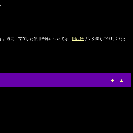
/
す。過去に存在した信用金庫については、
旧銀行
リンク集もご利用くださ
◆
▲