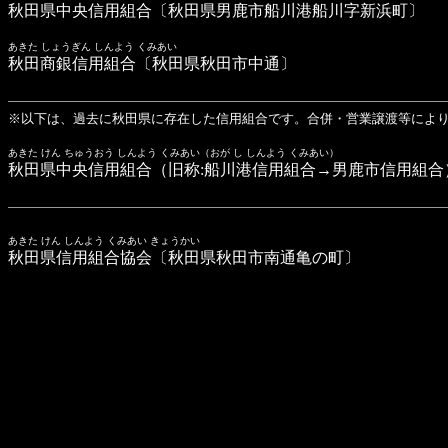
秋田県中央信用組合
〔秋田県男鹿市船川港船川字新浜町〕
あきた しょうぎん しんよう くみあい
秋田商銀信用組合
〔秋田県秋田市中通〕
※以下は、過去に秋田県に存在した信用組合です。合併・営業譲渡等によ
あきた けん ちゅうおう しんよう くみあい（おが し しんよう くみあい）
秋田県中央信用組合
（旧称:船川港信用組合→男鹿市信用組合
あきた けん しんよう くみあい きょうかい
秋田県信用組合協会
〔秋田県秋田市南通亀の町〕