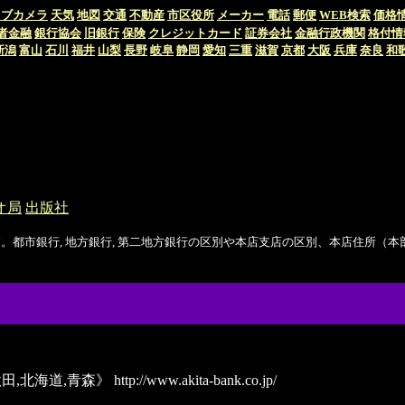
イブカメラ
天気
地図
交通
不動産
市区役所
メーカー
電話
郵便
WEB検索
価格
者金融
銀行協会
旧銀行
保険
クレジットカード
証券会社
金融行政機関
格付情
新潟
富山
石川
福井
山梨
長野
岐阜
静岡
愛知
三重
滋賀
京都
大阪
兵庫
奈良
和
オ局
出版社
。都市銀行, 地方銀行, 第二地方銀行の区別や本店支店の区別、本店住所（
田,北海道,青森》
http://www.akita-bank.co.jp/