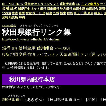
HIR-NET Home
運営者
オンラインソフト
運営者著書
CG
リンク集目次
ラ
金融目次
郵便貯金
ネット銀行
都市銀行
地方銀行
信用金庫
信用組合
消費
北海道
青森
岩手
宮城
秋田
山形
福島
茨城
栃木
群馬
埼玉
千葉
東京
神奈川
宮崎
鹿児島
沖縄
HIR-NET提供
あきた けん ぎんこう りんく しゅう
秋田県銀行リンク集
http://www.hir-net.com/link/bank/akita.html
銀行
信用金庫
信用組合
支店
ページ末尾
役所
地図
交通
宿泊
ライブカメラ
天気
新聞社
テレビ局
ラジ
秋田県内にある金融機関（銀行, 信用金庫, 信用組合など）のリンク集です
在した金融機関も掲載しています。
秋田県内銀行本店
秋田県内に本店がある銀行のリンク集です。
あきた ぎんこう
(株)秋田銀行
（あきぎん）〔秋田県秋田市山王〕［地銀］《秋