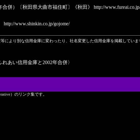
7年合併）〔秋田県大曲市福住町〕《秋田》
http://www.fureai.co.jp
》
http://www.shinkin.co.jp/gojome/
渡等により別な信用金庫に変わったり、社名変更した信用金庫を掲載していま
れあい信用金庫と2002年合併〉
perative）のリンク集です。