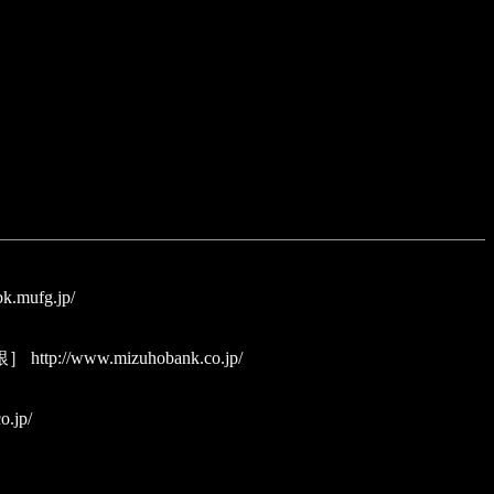
k.mufg.jp/
銀］
http://www.mizuhobank.co.jp/
o.jp/