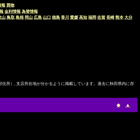
情報
買物
報
金利情報
為替情報
歌山
鳥取
島根
岡山
広島
山口
徳島
香川
愛媛
高知
福岡
佐賀
長崎
熊本
大分
本部住所）, 支店所在地が分かるように掲載しています。過去に秋田県内に存
◆
▲