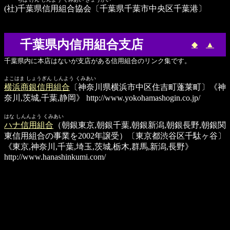
(社)千葉県信用組合協会
〔千葉県千葉市中央区千葉港〕
千葉県内信用組合支店
◆
▲
千葉県内に本店はないが支店がある信用組合のリンク集です。
よこはま しょうぎん しんよう くみあい
横浜商銀信用組合
〔神奈川県横浜市中区住吉町蓬莱町〕《神
奈川,茨城,千葉,静岡》
http://www.yokohamashogin.co.jp/
はな しんんよう くみあい
ハナ信用組合
（朝銀東京,朝銀千葉,朝銀新潟,朝銀長野,朝銀関
東信用組合の事業を2002年譲受）〔東京都渋谷区千駄ヶ谷〕
《東京,神奈川,千葉,埼玉,茨城,栃木,群馬,新潟,長野》
http://www.hanashinkumi.com/