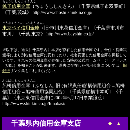
ちょうし しんよう きんこ
銚子信用金庫
（ちょうししんきん）〔千葉県銚子市双葉町〕
《千葉,茨城》
http://www.choshi-shinkin.co.jp/
とうきょう べい しんよう きんこ
東京ベイ信用金庫
（旧:市川東葛信用金庫）〔千葉県市川市
市川〕《千葉,東京》
http://www.bayshin.co.jp/
※以下は、過去に千葉県内に本店が存在した信用金庫です。合併・営業譲
渡等により別な信用金庫に変わったり、社名変更した信用金庫を掲載して
います。それらの信用金庫が存在した当時の公式ホームページ・アドレス
（URL）を知ることが出来ます。過去に存在した信用金庫については、
旧
銀行
リンク集もご利用ください。
ふなばし しんよう きんこ
船橋信用金庫
（ふなしん; 旧:(有限責任)船橋信用組合→船橋
信用組合→船橋信用協同組合）〔千葉県船橋市本町〕《千
葉》〈東京東信用金庫に2002年6月17日事業譲渡〉
http://www.shinkin.co.jp/funabasi/
千葉県内信用金庫支店
◆
▲