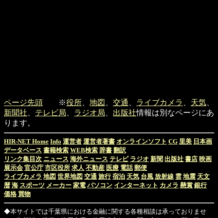
ページ先頭
※
役所
、
地図
、
交通
、
ライブカメラ
、
天気
、
新聞社
、
テレビ局
、
ラジオ局
、
出版社
情報は別なページにあ
ります。
HIR-NET Home
Info
運営者
運営者著書
オンラインソフト
CG
里美
日本画
データベース
書籍検索
WEB検索
辞書
翻訳
リンク集目次
ニュース
海外ニュース
テレビ
ラジオ
新聞
出版社
書店
映画
展示会
官公庁
市区役所
求人
不動産
医療
電話
郵便
ライブカメラ
地図
世界地図
交通
旅行
宿泊
天気
台風
放射線
雲
地震
天文
暦
海
スポーツ
メーカー
家電
パソコン
インターネット
カメラ
懸賞
銀行
価格
買物
◆本サイトでは千葉県における金融に関する各種相談は承っておりませ