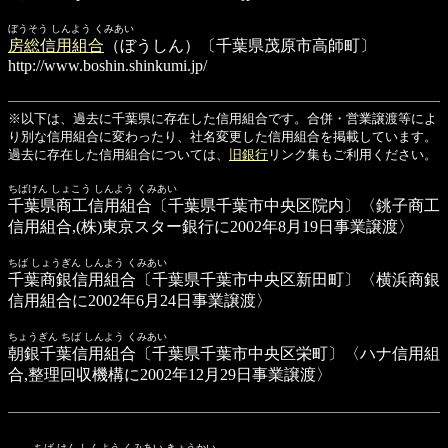
ぼうそう しんよう くみあい
房総信用組合
（ぼうしん）〔千葉県茂原市高師町〕
http://www.boshin.shinkumi.jp/
※以下は、過去に千葉県に存在した信用組合です。合併・営業譲渡等によ
り別な信用組合に変わったり、社名変更した信用組合を掲載しています。
過去に存在した信用組合については、
旧銀行
リンク集もご利用ください。
ちばけん しょこう しんよう くみあい
千葉県商工信用組合
〔千葉県千葉市中央区院内〕〈銚子商工
信用組合,(株)東京スター銀行に2002年8月19日事業譲渡〉
ちば しょうぎん しんよう くみあい
千葉商銀信用組合
〔千葉県千葉市中央区新田町〕〈横浜商銀
信用組合に2002年6月24日事業譲渡〉
ちょうぎん ちば しんよう くみあい
朝銀千葉信用組合
〔千葉県千葉市中央区栄町〕〈ハナ信用組
合,整理回収機構に2002年12月29日事業譲渡〉
ちば けん しんよう くみあい きょうかい