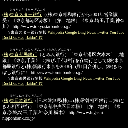
とうきょう すたー ぎんこう
(株)東京スター銀行
（(株)東京相和銀行から2001年営業譲
受）〔東京都港区赤坂〕［第二地銀］《東京,埼玉,千葉,神奈
川》
http://www.tokyostarbank.co.jp/
☆東京スター銀行情報
Wikipedia
Google
Bing
News
Twitter
YouTube
DuckDuckGo
Baidu百度
とうきょう とみん ぎんこう（とみん ぎんこう）
(株)東京都民銀行
（とみん銀行）〔東京都港区六本木〕［地
銀］《東京,千葉》〈(株)八千代銀行を存続行として(株)東京
都民銀行と(株)新銀行東京を2018年5月1日合併し、(株)きら
ぼし銀行に〉
http://www.tominbank.co.jp/
☆東京都民銀行情報
Wikipedia
Google
Bing
News
Twitter
YouTube
DuckDuckGo
Baidu百度
ひがし にっぽん ぎんこう
(株)東日本銀行
（旧:常磐無尽(株)→(株)常磐相互銀行→(株)と
きわ相互銀行）〔東京都中央区日本橋〕［第二地銀］《東
京,茨城,埼玉,千葉,神奈川,栃木》
http://www.higashi-
nipponbank.co.jp/