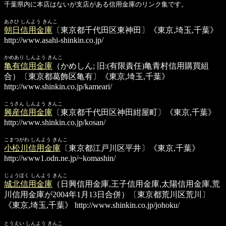
千葉県内に本店はないが支店がある信用金庫のリンク集です。
あさひ しんよう きんこ
朝日信用金庫
〔東京都千代田区東神田〕《東京,埼玉,千葉》
http://www.asahi-shinkin.co.jp/
かめあり しんよう きんこ
亀有信用金庫
（かめしん; 旧:(有限責任)亀青村信用購買組
合）〔東京都葛飾区亀有〕《東京,埼玉,千葉》
http://www.shinkin.co.jp/kameari/
こうさん しんよう きんこ
興産信用金庫
〔東京都千代田区神田紺屋町〕《東京,千葉》
http://www.shinkin.co.jp/kosan/
こまつがわ しんよう きんこ
小松川信用金庫
〔東京都江戸川区平井〕《東京,千葉》
http://www1.odn.ne.jp/~komashin/
じょうほく しんよう きんこ
城北信用金庫
（日興信用金庫,王子信用金庫,太陽信用金庫,荒
川信用金庫が2004年1月13日合併）〔東京都荒川区荒川〕
《東京,埼玉,千葉》
http://www.shinkin.co.jp/johoku/
とうえい しんよう きんこ