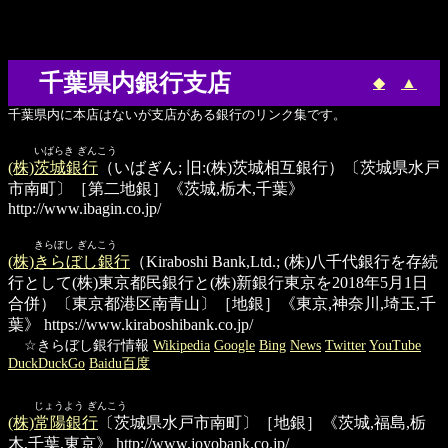
千葉県内銀行支店
◆
▲
千葉県内に本店はないが支店がある銀行のリンク集です。
いばらき ぎんこう
(株)茨城銀行
（いばぎん; 旧:(株)茨城相互銀行）〔茨城県水戸
市南町〕［第二地銀］《茨城,栃木,千葉》
http://www.ibagin.co.jp/
きらぼし ぎんこう
(株)きらぼし銀行
（Kiraboshi Bank,Ltd.; (株)八千代銀行を存続
行として(株)東京都民銀行と(株)新銀行東京を2018年5月1日
合併）〔東京都港区南青山〕［地銀］《東京,神奈川,埼玉,千
葉》
https://www.kiraboshibank.co.jp/
☆きらぼし銀行情報
Wikipedia
Google
Bing
News
Twitter
YouTube
DuckDuckGo
Baidu百度
じょうよう ぎんこう
(株)常陽銀行
〔茨城県水戸市南町〕［地銀］《茨城,福島,栃
木,千葉,東京》
http://www.joyobank.co.jp/