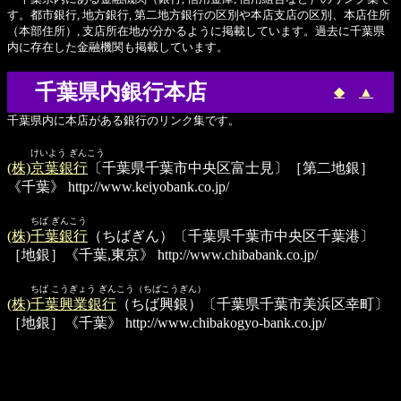
す。都市銀行, 地方銀行, 第二地方銀行の区別や本店支店の区別、本店住所
（本部住所）, 支店所在地が分かるように掲載しています。過去に千葉県
内に存在した金融機関も掲載しています。
千葉県内銀行本店
◆
▲
千葉県内に本店がある銀行のリンク集です。
けいよう ぎんこう
(株)京葉銀行
〔千葉県千葉市中央区富士見〕［第二地銀］
《千葉》
http://www.keiyobank.co.jp/
ちば ぎんこう
(株)千葉銀行
（ちばぎん）〔千葉県千葉市中央区千葉港〕
［地銀］《千葉,東京》
http://www.chibabank.co.jp/
ちば こうぎょう ぎんこう（ちばこうぎん）
(株)千葉興業銀行
（ちば興銀）〔千葉県千葉市美浜区幸町〕
［地銀］《千葉》
http://www.chibakogyo-bank.co.jp/