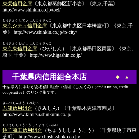
東榮信用金庫
〔東京都葛飾区新小岩〕《東京,千葉》
http://www.shinkin.co.jp/toei/
とうきょう してぃ しんよう きんこ
東京シティ信用金庫
〔東京都中央区日本橋室町〕《東京,千
葉》
http://www.shinkin.co.jp/to-city/
とうきょう ひがし しんよう きんこ
東京東信用金庫
（ひがしん）〔東京都墨田区両国〕《東京,
埼玉,千葉》
http://www.higashin.co.jp/
千葉県内信用組合本店
◆
▲
千葉県内に本店がある信用組合（信組（しんくみ）;credit union, credit
cooperative）のリンク集です。
きみつ しんよう くみあい
君津信用組合
（きみしん）〔千葉県木更津市潮見〕
http://www.kimitsu.shinkumi.co.jp/
ちょうし しょうこう しんよう くみあい
銚子商工信用組合
（ちょうししょうこう）〔千葉県銚子市東
芝町〕
http://www.choshi-shoko.co.jp/