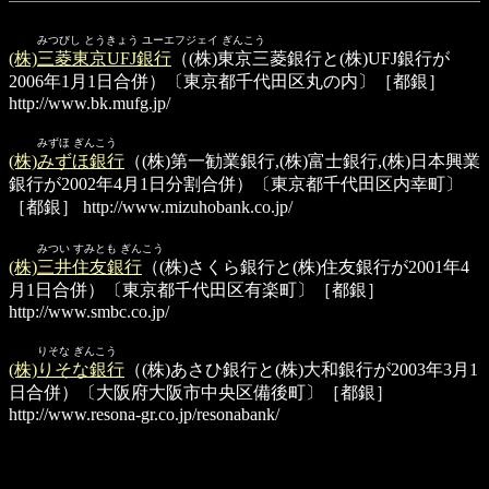
みつびし とうきょう ユーエフジェイ ぎんこう
(株)三菱東京UFJ銀行
（(株)東京三菱銀行と(株)UFJ銀行が
2006年1月1日合併）〔東京都千代田区丸の内〕［都銀］
http://www.bk.mufg.jp/
みずほ ぎんこう
(株)みずほ銀行
（(株)第一勧業銀行,(株)富士銀行,(株)日本興業
銀行が2002年4月1日分割合併）〔東京都千代田区内幸町〕
［都銀］
http://www.mizuhobank.co.jp/
みつい すみとも ぎんこう
(株)三井住友銀行
（(株)さくら銀行と(株)住友銀行が2001年4
月1日合併）〔東京都千代田区有楽町〕［都銀］
http://www.smbc.co.jp/
りそな ぎんこう
(株)りそな銀行
（(株)あさひ銀行と(株)大和銀行が2003年3月1
日合併）〔大阪府大阪市中央区備後町〕［都銀］
http://www.resona-gr.co.jp/resonabank/