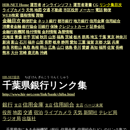
HIR-NET Home
運営者
オンラインソフト
運営者著書
CG
リンク集目次
ライブカメラ
天気
地図
交通
不動産
市区役所
メーカー
電話
郵便
WEB検索
価格情報
買物
金融目次
郵便貯金
ネット銀行
都市銀行
地方銀行
信用金庫
信用組合
消費者金融
銀行協会
旧銀行
保険
クレジットカード
証券会社
金融行政機関
格付情報
金利情報
為替情報
北海道
青森
岩手
宮城
秋田
山形
福島
茨城
栃木
群馬
埼玉
千葉
東京
神奈川
新潟
富山
石川
福井
山梨
長野
岐阜
静岡
愛知
三重
滋賀
京都
大阪
兵庫
奈良
和歌山
鳥取
島根
岡山
広島
山口
徳島
香川
愛媛
高知
福岡
佐賀
長崎
熊本
大分
宮崎
鹿児島
沖縄
HIR-NET提供
ちば けん ぎんこう りんく しゅう
千葉県銀行リンク集
http://www.hir-net.com/link/bank/chiba.html
銀行
信用金庫
信用組合
支店
支店
支店
ページ末尾
役所
地図
交通
宿泊
ライブカメラ
天気
新聞社
テレビ局
ラジオ局
出版社
千葉県内にある金融機関（銀行, 信用金庫, 信用組合など）のリンク集で