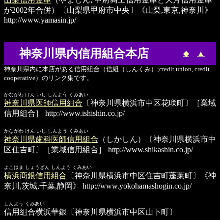
が2002年合併）〔山梨県甲府市中央〕《山梨,東京,神奈川》
http://www.yamasin.jp/
神奈川県内信用組合本店
◆
▲
神奈川県内に本店がある信用組合（信組（しんくみ）;credit union, credit
cooperative）のリンク集です。
かながわ けん いし しんよう くみあい
神奈川県医師信用組合
〔神奈川県横浜市中区花咲町〕［業域
信用組合］
http://www.ishishin.co.jp/
かながわ けん いし しんよう くみあい
神奈川県歯科医師信用組合
（しかしん）〔神奈川県横浜市中
区住吉町〕［業域信用組合］
http://www.shikashin.co.jp/
よこはま しょうぎん しんよう くみあい
横浜商銀信用組合
〔神奈川県横浜市中区住吉町蓬莱町〕《神
奈川,茨城,千葉,静岡》
http://www.yokohamashogin.co.jp/
しんよう くみあい
信用組合横浜華銀
〔神奈川県横浜市中区山下町〕