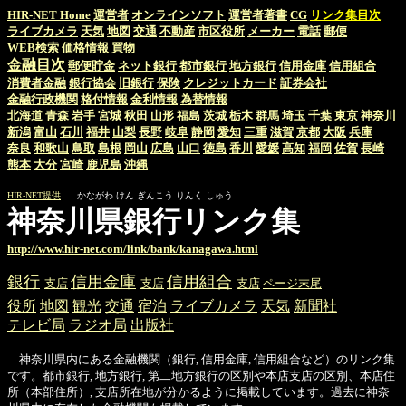
HIR-NET Home
運営者
オンラインソフト
運営者著書
CG
リンク集目次
ライブカメラ
天気
地図
交通
不動産
市区役所
メーカー
電話
郵便
WEB検索
価格情報
買物
金融目次
郵便貯金
ネット銀行
都市銀行
地方銀行
信用金庫
信用組合
消費者金融
銀行協会
旧銀行
保険
クレジットカード
証券会社
金融行政機関
格付情報
金利情報
為替情報
北海道
青森
岩手
宮城
秋田
山形
福島
茨城
栃木
群馬
埼玉
千葉
東京
神奈川
新潟
富山
石川
福井
山梨
長野
岐阜
静岡
愛知
三重
滋賀
京都
大阪
兵庫
奈良
和歌山
鳥取
島根
岡山
広島
山口
徳島
香川
愛媛
高知
福岡
佐賀
長崎
熊本
大分
宮崎
鹿児島
沖縄
HIR-NET提供
かながわ けん ぎんこう りんく しゅう
神奈川県銀行リンク集
http://www.hir-net.com/link/bank/kanagawa.html
銀行
信用金庫
信用組合
支店
支店
支店
ページ末尾
役所
地図
観光
交通
宿泊
ライブカメラ
天気
新聞社
テレビ局
ラジオ局
出版社
神奈川県内にある金融機関（銀行, 信用金庫, 信用組合など）のリンク集
です。都市銀行, 地方銀行, 第二地方銀行の区別や本店支店の区別、本店住
所（本部住所）, 支店所在地が分かるように掲載しています。過去に神奈