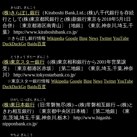
きらぼし ぎんこう
(株)きらぼし銀行
（Kiraboshi Bank,Ltd.; (株)八千代銀行を存続
行として(株)東京都民銀行と(株)新銀行東京を2018年5月1日
合併）〔東京都港区南青山〕［地銀］《東京,神奈川,埼玉,千
葉》
https://www.kiraboshibank.co.jp/
☆きらぼし銀行情報
Wikipedia
Google
Bing
News
Twitter
YouTube
DuckDuckGo
Baidu百度
とうきょう すたー ぎんこう
(株)東京スター銀行
（(株)東京相和銀行から2001年営業譲
受）〔東京都港区赤坂〕［第二地銀］《東京,埼玉,千葉,神奈
川》
http://www.tokyostarbank.co.jp/
☆東京スター銀行情報
Wikipedia
Google
Bing
News
Twitter
YouTube
DuckDuckGo
Baidu百度
ひがし にっぽん ぎんこう
(株)東日本銀行
（旧:常磐無尽(株)→(株)常磐相互銀行→(株)と
きわ相互銀行）〔東京都中央区日本橋〕［第二地銀］《東
京,茨城,埼玉,千葉,神奈川,栃木》
http://www.higashi-
nipponbank.co.jp/
やちよ ぎんこう