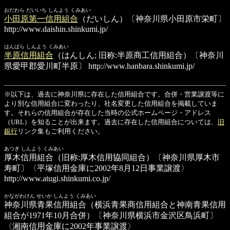
おだわら だいいち しんよう くみあい
小田原第一信用組合
（だいしん）〔神奈川県小田原市栄町〕
http://www.daishin.shinkumi.jp/
はんばら しんよう くみあい
半原信用組合
（はんしん; 旧称:半原商工信用組合）〔神奈川
県愛甲郡愛川町半原〕
http://www.hanbara.shinkumi.jp/
※以下は、過去に神奈川県に存在した信用組合です。合併・営業譲渡等に
より別な信用組合に変わったり、社名変更した信用組合を掲載していま
す。それらの信用組合が存在した当時の公式ホームページ・アドレス
（URL）を知ることが出来ます。過去に存在した信用組合については、
旧
銀行
リンク集もご利用ください。
あつぎ しんよう くみあい
厚木信用組合
（旧称:厚木信用協同組合）〔神奈川県厚木市
寿町〕〈平塚信用金庫に2002年8月12日事業譲渡〉
http://www.atugi.shinkumi.co.jp/
かながわけん せいか しんよう くみあい
神奈川県青果信用組合
（横浜青果商信用組合と神南青果信用
組合が1971年10月合併）〔神奈川県横浜市金沢区鳥浜町〕
〈湘南信用金庫に2002年事業譲渡〉