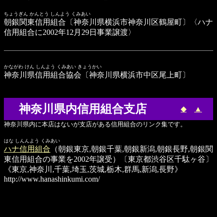
ちょうぎん かんとう しんよう くみあい
朝銀関東信用組合
〔神奈川県横浜市神奈川区鶴屋町〕〈ハナ
信用組合に2002年12月29日事業譲渡〉
かながわ けん しんよう くみあい きょうかい
神奈川県信用組合協会
〔神奈川県横浜市中区尾上町〕
神奈川県内信用組合支店
◆
▲
神奈川県内に本店はないが支店がある信用組合のリンク集です。
はな しんんよう くみあい
ハナ信用組合
（朝銀東京,朝銀千葉,朝銀新潟,朝銀長野,朝銀関
東信用組合の事業を2002年譲受）〔東京都渋谷区千駄ヶ谷〕
《東京,神奈川,千葉,埼玉,茨城,栃木,群馬,新潟,長野》
http://www.hanashinkumi.com/