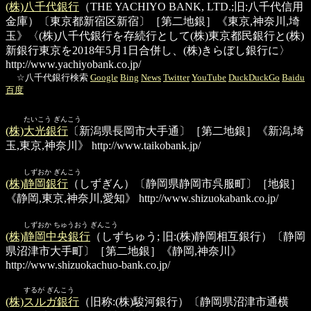
(株)八千代銀行
（THE YACHIYO BANK, LTD.;旧:八千代信用
金庫）〔東京都新宿区新宿〕［第二地銀］《東京,神奈川,埼
玉》〈(株)八千代銀行を存続行として(株)東京都民銀行と(株)
新銀行東京を2018年5月1日合併し、(株)きらぼし銀行に〉
http://www.yachiyobank.co.jp/
☆八千代銀行検索
Google
Bing
News
Twitter
YouTube
DuckDuckGo
Baidu
百度
たいこう ぎんこう
(株)大光銀行
〔新潟県長岡市大手通〕［第二地銀］《新潟,埼
玉,東京,神奈川》
http://www.taikobank.jp/
しずおか ぎんこう
(株)静岡銀行
（しずぎん）〔静岡県静岡市呉服町〕［地銀］
《静岡,東京,神奈川,愛知》
http://www.shizuokabank.co.jp/
しずおか ちゅうおう ぎんこう
(株)静岡中央銀行
（しずちゅう; 旧:(株)静岡相互銀行）〔静岡
県沼津市大手町〕［第二地銀］《静岡,神奈川》
http://www.shizuokachuo-bank.co.jp/
するが ぎんこう
(株)スルガ銀行
（旧称:(株)駿河銀行）〔静岡県沼津市通横