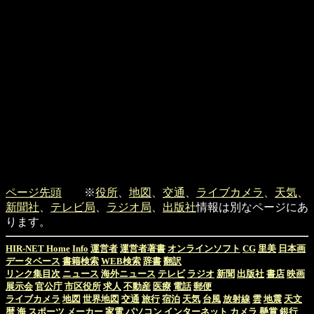
ページ先頭
※
役所
、
地図
、
交通
、
ライブカメラ
、
天気
、
新聞社
、
テレビ局
、
ラジオ局
、
出版社
情報は別なページにあ
ります。
HIR-NET Home
Info
運営者
運営者著書
オンラインソフト
CG
里美
日本画
データベース
書籍検索
WEB検索
辞書
翻訳
リンク集目次
ニュース
海外ニュース
テレビ
ラジオ
新聞
出版社
書店
映画
展示会
官公庁
市区役所
求人
不動産
医療
電話
郵便
ライブカメラ
地図
世界地図
交通
旅行
宿泊
天気
台風
放射線
雲
地震
天文
暦
海
スポーツ
メーカー
家電
パソコン
インターネット
カメラ
懸賞
銀行