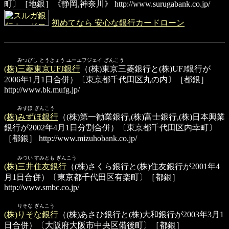
町〕［地銀］《静岡,神奈川》
http://www.surugabank.co.jp/
初めてなら 安心な銀行カードローン
みつびし とうきょう ユーエフジェイ ぎんこう
(株)三菱東京UFJ銀行
（(株)東京三菱銀行と(株)UFJ銀行が
2006年1月1日合併）〔東京都千代田区丸の内〕［都銀］
http://www.bk.mufg.jp/
みずほ ぎんこう
(株)みずほ銀行
（(株)第一勧業銀行,(株)富士銀行,(株)日本興業
銀行が2002年4月1日分割合併）〔東京都千代田区内幸町〕
［都銀］
http://www.mizuhobank.co.jp/
みつい すみとも ぎんこう
(株)三井住友銀行
（(株)さくら銀行と(株)住友銀行が2001年4
月1日合併）〔東京都千代田区有楽町〕［都銀］
http://www.smbc.co.jp/
りそな ぎんこう
(株)りそな銀行
（(株)あさひ銀行と(株)大和銀行が2003年3月1
日合併）〔大阪府大阪市中央区備後町〕［都銀］