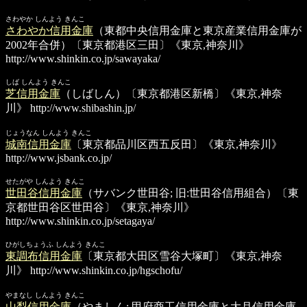
さわやか しんよう きんこ
さわやか信用金庫
（東都中央信用金庫と東京産業信用金庫が
2002年合併）〔東京都港区三田〕《東京,神奈川》
http://www.shinkin.co.jp/sawayaka/
しば しんよう きんこ
芝信用金庫
（しばしん）〔東京都港区新橋〕《東京,神奈
川》
http://www.shibashin.jp/
じょうなん しんよう きんこ
城南信用金庫
〔東京都品川区西五反田〕《東京,神奈川》
http://www.jsbank.co.jp/
せたがや しんよう きんこ
世田谷信用金庫
（サバンク世田谷; 旧:世田谷信用組合）〔東
京都世田谷区世田谷〕《東京,神奈川》
http://www.shinkin.co.jp/setagaya/
ひがしちょうふ しんよう きんこ
東調布信用金庫
〔東京都大田区雪谷大塚町〕《東京,神奈
川》
http://www.shinkin.co.jp/hgschofu/
やまなし しんよう きんこ
山梨信用金庫
（やましん; 甲府商工信用金庫と大月信用金庫