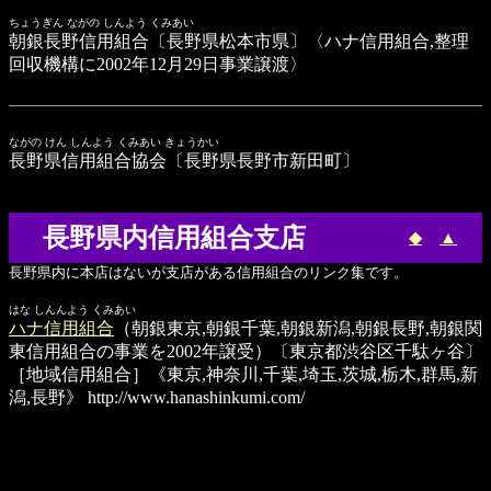
ちょうぎん ながの しんよう くみあい
朝銀長野信用組合
〔長野県松本市県〕〈ハナ信用組合,整理
回収機構に2002年12月29日事業譲渡〉
ながの けん しんよう くみあい きょうかい
長野県信用組合協会
〔長野県長野市新田町〕
長野県内信用組合支店
◆
▲
長野県内に本店はないが支店がある信用組合のリンク集です。
はな しんんよう くみあい
ハナ信用組合
（朝銀東京,朝銀千葉,朝銀新潟,朝銀長野,朝銀関
東信用組合の事業を2002年譲受）〔東京都渋谷区千駄ヶ谷〕
［地域信用組合］《東京,神奈川,千葉,埼玉,茨城,栃木,群馬,新
潟,長野》
http://www.hanashinkumi.com/