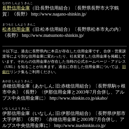
ながの しんよう きんこ
長野信用金庫
（旧:長野信用組合）〔長野県長野市大字鶴
賀〕《長野》
http://www.nagano-shinkin.jp/
まつもと しんよう きんこ
松本信用金庫
（旧:松本信用組合）〔長野県松本市丸の内〕
《長野》
http://www.matsumoto-shinkin.jp/
※以下は、過去に長野県内に本店が存在した信用金庫です。合併・営業譲
渡等により別な信用金庫に変わったり、社名変更した信用金庫を掲載して
います。それらの信用金庫が存在した当時の公式ホームページ・アドレス
（URL）を知ることが出来ます。過去に存在した信用金庫については、
旧
銀行
リンク集もご利用ください。
あかほ しんよう きんこ
赤穂信用金庫
（あかしん; 旧:赤穂信用組合）〔長野県駒ヶ根
市中央〕《長野》〈伊那信用金庫と2003年7月合併し、アル
プス中央信用金庫に〉
http://www.shinkin.co.jp/akaho/
いな しんよう きんこ
伊那信用金庫
（いなしん; 旧:伊那信用組合）〔長野県伊那市
大字伊那〕《長野》〈赤穂信用金庫と2003年7月合併し、ア
ルプス中央信用金庫に〉
http://www.inashinkin.co.jp/