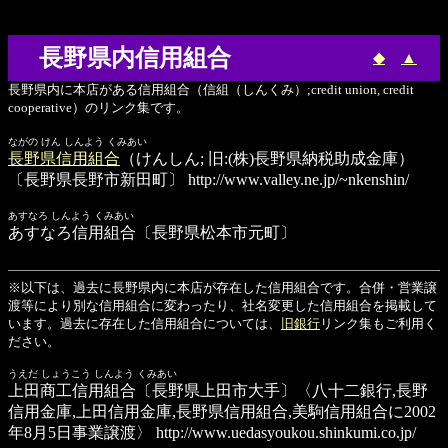
長野県内信用組合
◆
▲
長野県内に本店がある信用組合（信組（しんくみ）;credit union, credit
cooperative）のリンク集です。
ながの けん しんよう くみあい
長野県信用組合
（けんしん; 旧:(株)長野県納税助成金庫）
〔長野県長野市新田町〕
http://www.valley.ne.jp/~nkenshin/
あすなろ しんよう くみあい
あすなろ信用組合
〔長野県松本市元町〕
※以下は、過去に長野県内に本店が存在した信用組合です。合併・営業譲
渡等により別な信用組合に変わったり、社名変更した信用組合を掲載して
います。過去に存在した信用組合については、
旧銀行
リンク集もご利用く
ださい。
うえだ しょうこう しんよう くみあい
上田商工信用組合
〔長野県上田市大手〕〈八十二銀行,長野
信用金庫,上田信用金庫,長野県信用組合,美駒信用組合に2002
年8月5日事業譲渡〉
http://www.uedasyoukou.shinkumi.co.jp/