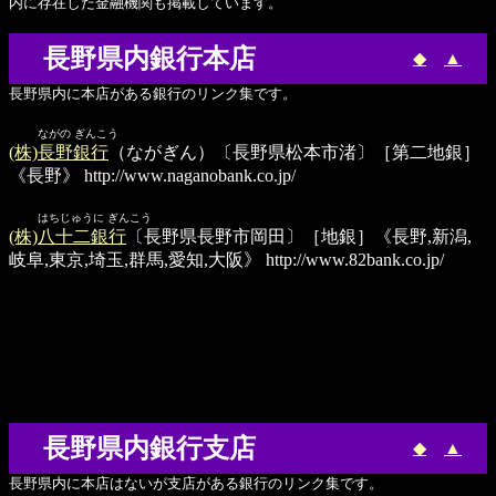
内に存在した金融機関も掲載しています。
長野県内銀行本店
◆
▲
長野県内に本店がある銀行のリンク集です。
ながの ぎんこう
(株)長野銀行
（ながぎん）〔長野県松本市渚〕［第二地銀］
《長野》
http://www.naganobank.co.jp/
はちじゅうに ぎんこう
(株)八十二銀行
〔長野県長野市岡田〕［地銀］《長野,新潟,
岐阜,東京,埼玉,群馬,愛知,大阪》
http://www.82bank.co.jp/
長野県内銀行支店
◆
▲
長野県内に本店はないが支店がある銀行のリンク集です。