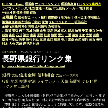
HIR-NET Home
運営者
オンラインソフト
運営者著書
CG
リンク集目次
ライブカメラ
天気
地図
交通
不動産
市区役所
メーカー
電話
郵便
WEB検索
価格情報
買物
金融目次
郵便貯金
ネット銀行
都市銀行
地方銀行
信用金庫
信用組合
消費者金融
銀行協会
旧銀行
保険
クレジットカード
証券会社
金融行政機関
格付情報
金利情報
為替情報
北海道
青森
岩手
宮城
秋田
山形
福島
茨城
栃木
群馬
埼玉
千葉
東京
神奈川
新潟
富山
石川
福井
山梨
長野
岐阜
静岡
愛知
三重
滋賀
京都
大阪
兵庫
奈良
和歌山
鳥取
島根
岡山
広島
山口
徳島
香川
愛媛
高知
福岡
佐賀
長崎
熊本
大分
宮崎
鹿児島
沖縄
HIR-NET提供
ながの けん ぎんこう りんく しゅう
長野県銀行リンク集
http://www.hir-net.com/link/bank/nagano.html
銀行
信用金庫
信用組合
支店
支店
ページ末尾
役所
地図
交通
宿泊
ライブカメラ
天気
新聞社
テレビ局
ラジオ局
出版社
長野県内にある金融機関（銀行, 信用金庫, 信用組合など）のリンク集で
す。都市銀行, 地方銀行, 第二地方銀行の区別や本店支店の区別、本店住所
（本部住所）, 支店所在地が分かるように掲載しています。過去に長野県