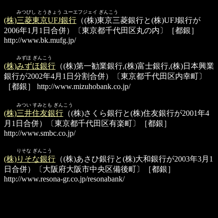
みつびし とうきょう ユーエフジェイ ぎんこう
(株)三菱東京UFJ銀行
（(株)東京三菱銀行と(株)UFJ銀行が
2006年1月1日合併）〔東京都千代田区丸の内〕［都銀］
http://www.bk.mufg.jp/
みずほ ぎんこう
(株)みずほ銀行
（(株)第一勧業銀行,(株)富士銀行,(株)日本興業
銀行が2002年4月1日分割合併）〔東京都千代田区内幸町〕
［都銀］
http://www.mizuhobank.co.jp/
みつい すみとも ぎんこう
(株)三井住友銀行
（(株)さくら銀行と(株)住友銀行が2001年4
月1日合併）〔東京都千代田区有楽町〕［都銀］
http://www.smbc.co.jp/
りそな ぎんこう
(株)りそな銀行
（(株)あさひ銀行と(株)大和銀行が2003年3月1
日合併）〔大阪府大阪市中央区備後町〕［都銀］
http://www.resona-gr.co.jp/resonabank/