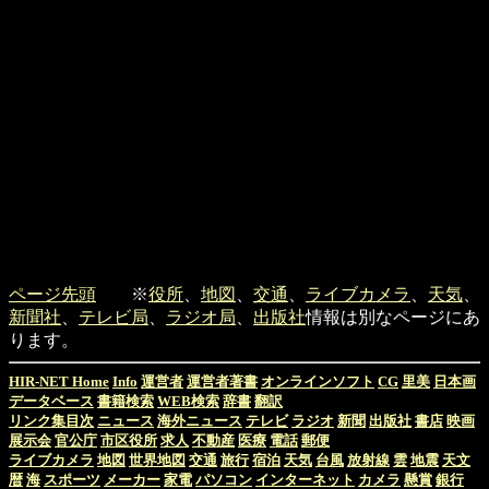
ページ先頭
※
役所
、
地図
、
交通
、
ライブカメラ
、
天気
、
新聞社
、
テレビ局
、
ラジオ局
、
出版社
情報は別なページにあ
ります。
HIR-NET Home
Info
運営者
運営者著書
オンラインソフト
CG
里美
日本画
データベース
書籍検索
WEB検索
辞書
翻訳
リンク集目次
ニュース
海外ニュース
テレビ
ラジオ
新聞
出版社
書店
映画
展示会
官公庁
市区役所
求人
不動産
医療
電話
郵便
ライブカメラ
地図
世界地図
交通
旅行
宿泊
天気
台風
放射線
雲
地震
天文
暦
海
スポーツ
メーカー
家電
パソコン
インターネット
カメラ
懸賞
銀行