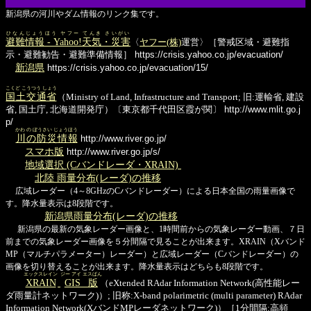
新潟県の河川やダム情報のリンク集です。
ひなんじょうほう ヤフー てんき さいがい
避難情報 - Yahoo!天気・災害
〈
ヤフー(株)
運営〉［警戒区域・避難指
示・避難勧告・避難準備情報］
https://crisis.yahoo.co.jp/evacuation/
新潟県
https://crisis.yahoo.co.jp/evacuation/15/
こくど こうつう しょう
国土交通省
（Ministry of Land, Infrastructure and Transport; 旧:運輸省, 建設
省, 国土庁, 北海道開発庁）〔東京都千代田区霞が関〕
http://www.mlit.go.j
p/
かわ の ぼうさい じょうほう
川の防災情報
http://www.river.go.jp/
スマホ版
http://www.river.go.jp/s/
地域選択 (Cバンドレーダ・XRAIN)
北陸 雨量分布(レーダ)の推移
広域レーダー（4～8GHzのCバンドレーダー）による日本全国の雨量画像で
す。降水量表示は8段階です。
新潟県雨量分布(レーダ)の推移
新潟県の最新の気象レーダー画像と、1時間前からの気象レーダー動画、７日
前までの気象レーダー画像を５分間隔で見ることが出来ます。XRAIN（Xバンド
MP（マルチパラメーター）レーダー）と広域レーダー（Cバンドレーダー）の
画像を切り替えることが出来ます。降水量表示はどちらも8段階です。
エックスレイン
ジー アイ エスばん
XRAIN
GIS版
（eXtended RAdar Information Network(高性能レー
ダ雨量計ネットワーク)）; 旧称:X-band polarimetric (multi parameter) RAdar
Information Network(XバンドMPレーダネットワーク)）［1分間隔:高頻