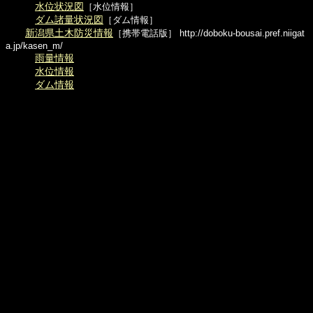
水位状況図
［水位情報］
ダム諸量状況図
［ダム情報］
新潟県土木防災情報
［携帯電話版］
http://doboku-bousai.pref.niigat
a.jp/kasen_m/
雨量情報
水位情報
ダム情報