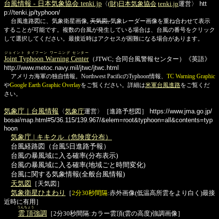
台風情報 - 日本気象協会 tenki.jp
〈
(財)日本気象協会
tenki.jp
運営〉
htt
p://tenki.jp/typhoon/
台風進路図に、気象衛星画像,
天気図,
気象レーダー画像を重ね合わせて表示
することが可能です。複数の台風が発生している場合は、台風の番号をクリック
して選択してください。最接近時はアクセスが困難になる場合があります。
ジョイント タイフーン ワーニング センター
Joint Typhoon Warning Center
（JTWC; 合同台風警報センター）《英語》
http://www.metoc.navy.mil/jtwc/jtwc.html
アメリカ海軍の独自情報。Northwest PacificのTyphoon情報、
TC Warning Graphic
や
Google Earth Graphic Overlay
をご覧ください。詳細は
米軍台風進路
をご覧くだ
さい。
気象庁｜台風情報
〈
気象庁
運営〉［進路予想図］
https://www.jma.go.jp/
bosai/map.html#5/36.115/139.967/&elem=root&typhoon=all&contents=typ
hoon
気象庁 | キキクル（危険度分布）
台風経路図（台風5日進路予報）
台風の暴風域に入る確率(分布表示)
台風の暴風域に入る確率(地域ごと時間変化)
台風に関する気象情報(全般台風情報)
天気図
［天気図］
気象衛星ひまわり
［
2分30秒間隔
:赤外画像(低温高所雲をより白く)最接
近時に有用］
うんちょう
雲頂
強調
［2分30秒間隔:カラー雲頂(雲の高度)強調画像］