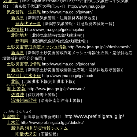
気象庁
（JMA=Japan Meteorological Agency; 旧:東京気象台→中央気象
台）〔東京都千代田区大手町1-3-4〕
http://www.jma.go.jp/
気象警報・注意報
http://www.jma.go.jp/jp/warn/
新潟県
［新潟県気象警報・注意報発表状況地図］
発表状況一覧
［新潟県気象警報・注意報発表状況一覧］
気象情報
http://www.jma.go.jp/jp/kishojoho/
北陸地方
［北陸気象情報(気象状態速報)］
新潟県
［新潟県気象情報(気象状態速報)］
土砂災害警戒判定メッシュ情報
http://www.jma.go.jp/jp/doshamesh/
新潟県
［新潟県土砂災害警戒判定メッシュ情報(土石流・急傾斜地崩
壊警戒判定区分分布図)］
土砂災害警戒情報
http://www.jma.go.jp/jp/dosha/
新潟県
［新潟県土砂災害警戒情報(土石流・急傾斜地崩壊警報)］
指定河川洪水予報
http://www.jma.go.jp/jp/flood/
北陸
［北陸洪水予報(河川洪水予報)］
かいじょう けいほう
海上警報
http://www.jma.go.jp/jp/seawarn/
佐渡沖
［佐渡沖海上警報］
沿海州南部沖
［沿海州南部沖海上警報］
にいがた けん ちょう
http://www.pref.niigata.lg.jp/
新潟県庁
〔新潟県新潟市新光町〕
土木部
http://www.pref.niigata.lg.jp/doboku/
新潟県 河川防災情報システム
雨量状況図
［雨量情報］