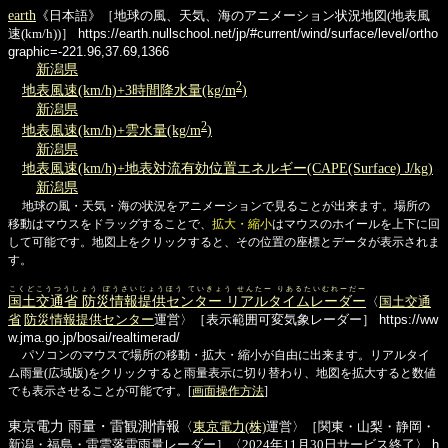
earth
《日本語》［地球の風、天気、海のアニメーション状況地図(地表風
速(km/h))］
https://earth.nullschool.net/jp/#current/wind/surface/level/ortho
graphic=-221.96,37.69,1366
新潟県
2
地表風速(km/h)+3時間降水量(kg/m
)
新潟県
2
地表風速(km/h)+雲水量(kg/m
)
新潟県
地表風速(km/h)+地表対流有効位置エネルギー(CAPE(Surface) J/kg)
新潟県
地球の風・天気・海の状況をアニメーションで見ることが出来ます。場所の
移動はマウスをドラッグすることで、
拡大・縮小
はマウスのホイールを上下に回
して可能です。地図上をクリックすると、その位置の座標とデータが表示されま
す。
こくどこうつうしょう ぼうさいじょうほう ていきょう せんたー りあるたいむれーだー
国土交通省 防災情報提供センター リアルタイムレーダー
〈
国土交通
省
防災情報提供センター
運営〉［表示範囲可変気象レーダー］
https://ww
w.jma.go.jp/bosai/realtimerad/
パソコンのマウスで場所の移動・拡大・縮小が自由に出来ます。リアルタイ
ム雨量(広域版)をクリックすると雨量表示に切り替わり、地図を拡大すると数値
でも表示させることが可能です。[
画面操作方法
]
東京電力 雨量・雷観測情報
〈
東京電力(株)
運営〉［関東・山梨・静岡・
新潟・福島・雷雲落雷雨量レーダー］〈2024年11月30日サービス終了〉
h