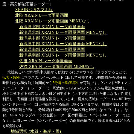
度・高分解能雨量レーダー］
XRAIN GISスマホ版
北陸 XRAIN レーダ雨量画面
北陸 XRAIN レーダ雨量画面 MENUなし
新潟県北部 XRAIN レーダ雨量画面
新潟県北部 XRAIN レーダ雨量画面 MENUなし
新潟県中部 XRAIN レーダ雨量画面
新潟県中部 XRAIN レーダ雨量画面 MENUなし
新潟県南部 XRAIN レーダ雨量画面
新潟県南部 XRAIN レーダ雨量画面 MENUなし
佐渡 XRAIN レーダ雨量画面
佐渡 XRAIN レーダ雨量画面 MENUなし
北陸あるいは新潟県中央部から移動するにはマウスをドラッグすることで、
拡大・縮小
はマウスのホイールを上下に回して可能です。6時間前から60分毎、3
時間前から30分前, 1時間前から
5分毎の動画再生
が可能です。XバンドMP（マル
チパラメーター）レーダーは、周波数8～12GHzのアンテナから電波を放射し、
地上に落下する雨粒は大きいほど扁平する（上下方向に潰れた形になる）性質を
利用し、高精度に降雨強度を観測しています。従来の広域レーダー（4～8GHzの
Cバンドレーダー）に比べ観測できる範囲は狭くなりますが、観測頻度は5分間
隔が1分間隔と5倍に、分解能は1km区画が250m区画と16倍になっています。な
お、XRAINトップページの全国レーダー図の雨量は、XバンドMPレーダーでは
なく、広域レーダー（Cバンドレーダー）の雨量画像です。降水量表示はどちら
も8段階です。
地域選択 (水質・海岸・雪)