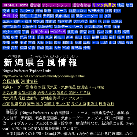
リンク集目次
HIR-NET Home
運営者
オンラインソフト
運営者著書
地震
地図
交通
天文
スポーツ
買物
医療
ニュース
新型コロナ
WEB検索
辞書
翻訳
天気目次
警報・注意報
天気図
気象衛星
雲
気象レーダー
雷
水源
気温・風向・風速
紫外線
放射線
放射能雲
大気汚染
花粉
花
紅葉
気象台
航空気象台
気象会社
気象研究
気象データベース
天気出現率
空港
海洋
台風(全国)
米軍台風
潮汐・潮流
宇宙
北海道
青森
岩手
宮城
秋田
山形
福島
茨城
栃木
群馬
埼玉
千葉
東京
神奈川
新潟
富山
石川
福井
山梨
長野
岐阜
静岡
愛知
三重
滋賀
京都
大阪
兵庫
奈良
和歌山
鳥取
島根
岡山
広島
山口
徳島
香川
愛媛
高知
福岡
佐賀
長崎
熊本
大分
宮崎
鹿児島
沖縄
HIR-NET提供 にいがた けん たいふう じょうほう
新潟県台風情報
Niigata Prefecture Typhoon Links
http://www.hir-net.com/link/weather/typhoon/niigata.html
台風情報
河川情報
気象レーダー
雷
竜巻
水源
天気図・気象衛星
観測値
ページ末尾
天気予報
天気出現率
過去の天気
気象台
警報・注意報
大気汚染
花粉
放射能・放射線
海洋
ライブカメラ
地震
地図
交通
観光
宿泊
新聞社
テレビ局
ラジオ局
出版社
役所
銀行
にいがた けん
新潟県
（Niigata Prefecture）の台風情報・ニュース、台風進路予想、暴風域に
入る確率、天気図、気象衛星画像、気象レーダー、アメダス、河川の雨量・水
位・ライブカメラ、ダムの貯水量・貯水率・放流情報など、新潟県に台風（typh
oon）が来た時に必要な情報を網羅しています。
日本列島近くの上空8～13kmは強い偏西風（西から東に流れる時速100kmのジ