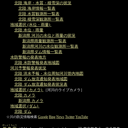
北陸 海岸・水質・積雪深の状況
北陸 海岸情報一覧表
北陸 水質観測所一覧表
北陸 積雪深観測所一覧表
地域選択 (水位・雨量)
北陸 水位・雨量
新潟県 河川の水位と雨量の状況
新潟県雨量観測所一覧表
新潟県河川の水位観測所一覧表
新潟県ダム情報一覧表
水防警報の発表地方
北陸 水防警報発表地域図
河川予警報発表状況
北陸 洪水予報・水位周知河川管内地図
北陸 ダム放流通知発表地域図
北陸 ダム放流通知発表状況表
地域選択 (カメラ)
［河川のライブカメラ］
北陸 カメラ
新潟県 カメラ
地域選択 (ダム)
北陸 ダム
☆川の防災情報検索
Google
Bing
News
Twitter
YouTube
きしょう ちょう