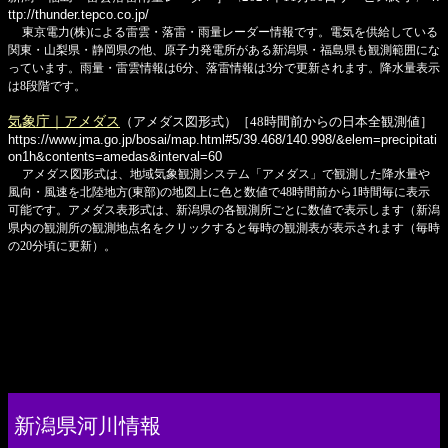
ttp://thunder.tepco.co.jp/
東京電力(株)による雷雲・落雷・雨量レーダー情報です。電気を供給している
関東・山梨県・静岡県の他、原子力発電所がある新潟県・福島県も観測範囲にな
っています。雨量・雷雲情報は6分、落雷情報は3分で更新されます。降水量表示
は8段階です。
気象庁｜アメダス
（アメダス図形式）［48時間前からの日本全観測値］
https://www.jma.go.jp/bosai/map.html#5/39.468/140.998/&elem=precipitati
on1h&contents=amedas&interval=60
アメダス図形式は、地域気象観測システム「アメダス」で観測した降水量や
風向・風速を北陸地方(東部)の地図上に色と数値で48時間前から1時間毎に表示
可能です。アメダス表形式は、新潟県の各観測所ごとに数値で表示します（新潟
県内の観測所の観測地点名をクリックすると毎時の観測表が表示されます（毎時
の20分頃に更新）。
新潟県河川情報