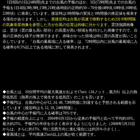
1日8回の1日(24時間)先までの台風の予報のほか、3日(72時間)先までの台風の
予報を1日4回(3時,9時,15時,21時)各時刻の正時約50～70分後(4時頃,10時頃,16時頃,
22時頃）に発表しています。接近時は1時間毎の実況と1時間後の推定値を発表す
る場合があります。しかし、
最接近時は台風が高速で移動するため2分30秒間隔
の気象衛星画像を参照した方が台風の位置は的確に分かります。
雲頂強調画像
は、雲頂（雲の最も高い部分）の高度が高い領域を色付けした画像ですので、台
風の立体的な様子が推測できます。赤味がかった領域は特に雲の高度が高いこと
示しています。「台風の暴風域に入る確率」は、72時間以内に台風の暴風域に入
る確率が0.5%以上である地域に対して発表されます。
◆台風とは、10分間平均の最大風速がおよそ17m/s（34ノット，風力8）以上の熱
帯低気圧（熱帯の海上で発生する低気圧）のことを言います。
◆予報円は、台風の中心が12, 24, 48, 72時間後に到達すると予想される範囲を示
しています（接近時は 6, 12, 18, 24時間後）。
◆台風の中心が予報円に入る確率は70%です。
◆予報の精度向上により、2004年6月1日から従来の予報円と比べて平均約10%、
最大約25%、予報円の半径を小さく表示するようになりました（2008年5月21日
からは、さらに約15%、特に北西方向に進む場合には約20％小さく）。
◆暴風域とは、平均風速25m/s以上の風が吹く範囲です。