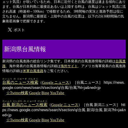
ェット気流）が吹いているため、日本に近付くと台風の速度は速まる傾向にあり
ます。台風が日本列島に最接近あるいは上陸する時は、台風はジェット気流に流
され高速（時速40～100km）で移動するため、1時間毎の実況と進路予想は役に
立ちません。新潟県に最接近・上陸中の台風の位置は、以下の2分30秒間隔の気
象衛星画像で把握できます。
新潟県台風情報
新潟県の台風進路の総合リンク集です。日本発表の台風進路情報の詳細は
台風進
路
、海外発表の台風進路情報の詳細は
海外サイト
、アメリカ海軍発表の台風進路
情報の詳細は
米軍台風進路
をご覧ください。
たいふう の にゅーす けんさく
台風のニュース検索
（
Google ニュース
）［台風ニュース］
https://news.
google.com/news/search/section/q/台風/台風?hl=ja&ned=jp
☆Twitter検索
Google
Bing
YouTube
たいふう にいがた の にゅーす けんさく
台風 新潟のニュース検索
（
Google ニュース
）［台風 新潟ニュース］
htt
ps://news.google.com/news/search/section/q/台風 新潟/台風 新潟?hl=ja&n
ed=jp
☆Twitter検索
Google
Bing
YouTube