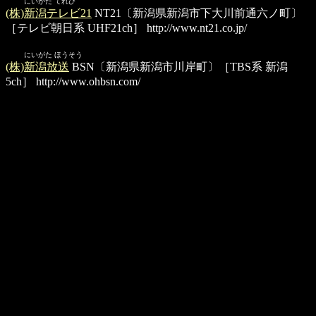
にいがた てれび
(株)新潟テレビ21
NT21〔新潟県新潟市下大川前通六ノ町〕
［テレビ朝日系 UHF21ch］
http://www.nt21.co.jp/
にいがた ほうそう
(株)新潟放送
BSN〔新潟県新潟市川岸町〕［TBS系 新潟
5ch］
http://www.ohbsn.com/