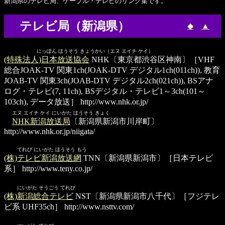
新潟県のテレビ局、ケーブル・テレビのリンク集です。
テレビ局（新潟県）
◆
▲
にっぽん ほうそう きょうかい（エヌ エイチ ケイ）
(特殊法人)日本放送協会
NHK〔東京都渋谷区神南〕［VHF
総合JOAK-TV 関東1ch(JOAK-DTV デジタル1ch(011ch)), 教育
JOAB-TV 関東3ch(JOAB-DTV デジタル2ch(021ch)), BSアナ
ログ・テレビ(7, 11ch), BSデジタル・テレビ1～3ch(101～
103ch), データ放送］
http://www.nhk.or.jp/
エヌ エイチ ケイ にいがた ほうそう きょく
NHK新潟放送局
〔新潟県新潟市川岸町〕
http://www.nhk.or.jp/niigata/
てれび にいがた ほうそう もう
(株)テレビ新潟放送網
TNN〔新潟県新潟市〕［日本テレビ
系］
http://www.teny.co.jp/
にいがた そうごう てれび
(株)新潟総合テレビ
NST〔新潟県新潟市八千代〕［フジテレ
ビ系 UHF35ch］
http://www.nsttv.com/