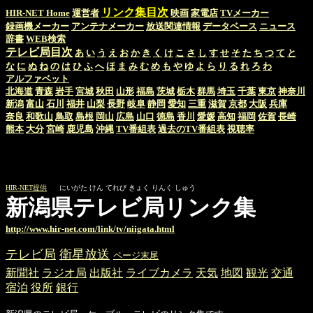
リンク集目次
HIR-NET Home
運営者
映画
家電店
TVメーカー
録画機メーカー
アンテナメーカー
放送関連情報
データベース
ニュース
辞書
WEB検索
テレビ局目次
あ
い
う
え
お
か
き
く
け
こ
さ
し
す
せ
そ
た
ち
つ
て
と
な
に
ぬ
ね
の
は
ひ
ふ
へ
ほ
ま
み
む
め
も
や
ゆ
よ
ら
り
る
れ
ろ
わ
アルファベット
北海道
青森
岩手
宮城
秋田
山形
福島
茨城
栃木
群馬
埼玉
千葉
東京
神奈川
新潟
富山
石川
福井
山梨
長野
岐阜
静岡
愛知
三重
滋賀
京都
大阪
兵庫
奈良
和歌山
鳥取
島根
岡山
広島
山口
徳島
香川
愛媛
高知
福岡
佐賀
長崎
熊本
大分
宮崎
鹿児島
沖縄
TV番組表
過去のTV番組表
視聴率
HIR-NET提供
にいがた けん てれび きょく りんく しゅう
新潟県テレビ局リンク集
http://www.hir-net.com/link/tv/niigata.html
テレビ局
衛星放送
ページ末尾
新聞社
ラジオ局
出版社
ライブカメラ
天気
地図
観光
交通
宿泊
役所
銀行