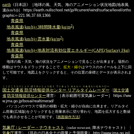
earth
《日本語》［地球の風、天気、海のアニメーション状況地図(地表風
速(km/h))］
https://earth.nullschool.net/jp/#current/wind/surface/level/ortho
graphic=-221.96,37.69,1366
青森県
2
地表風速(km/h)+3時間降水量(kg/m
)
青森県
2
地表風速(km/h)+雲水量(kg/m
)
青森県
地表風速(km/h)+地表対流有効位置エネルギー(CAPE(Surface) J/kg)
青森県
地球の風・天気・海の状況をアニメーションで見ることが出来ます。場所の
移動はマウスをドラッグすることで、
拡大・縮小
はマウスのホイールを上下に回
して可能です。地図上をクリックすると、その位置の座標とデータが表示されま
す。
こくどこうつうしょう ぼうさいじょうほう ていきょう せんたー りあるたいむれーだー
国土交通省 防災情報提供センター リアルタイムレーダー
〈
国土交通
省
防災情報提供センター
運営〉［表示範囲可変気象レーダー］
https://ww
w.jma.go.jp/bosai/realtimerad/
パソコンのマウスで場所の移動・拡大・縮小が自由に出来ます。リアルタイ
ム雨量(広域版)をクリックすると雨量表示に切り替わり、地図を拡大すると数値
でも表示させることが可能です。[
画面操作方法
]
気象庁 | レーダー・ナウキャスト
（radar nowcast; 降水ナウキャスト）〈
気象庁
運営〉［現在の日本全土の雨量と予測雨量］
http://www.jma.go.jp/j