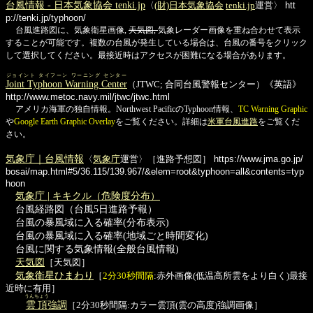
台風情報 - 日本気象協会 tenki.jp
〈
(財)日本気象協会
tenki.jp
運営〉
htt
p://tenki.jp/typhoon/
台風進路図に、気象衛星画像,
天気図,
気象レーダー画像を重ね合わせて表示
することが可能です。複数の台風が発生している場合は、台風の番号をクリック
して選択してください。最接近時はアクセスが困難になる場合があります。
ジョイント タイフーン ワーニング センター
Joint Typhoon Warning Center
（JTWC; 合同台風警報センター）《英語》
http://www.metoc.navy.mil/jtwc/jtwc.html
アメリカ海軍の独自情報。Northwest PacificのTyphoon情報、
TC Warning Graphic
や
Google Earth Graphic Overlay
をご覧ください。詳細は
米軍台風進路
をご覧くだ
さい。
気象庁｜台風情報
〈
気象庁
運営〉［進路予想図］
https://www.jma.go.jp/
bosai/map.html#5/36.115/139.967/&elem=root&typhoon=all&contents=typ
hoon
気象庁 | キキクル（危険度分布）
台風経路図（台風5日進路予報）
台風の暴風域に入る確率(分布表示)
台風の暴風域に入る確率(地域ごと時間変化)
台風に関する気象情報(全般台風情報)
天気図
［天気図］
気象衛星ひまわり
［
2分30秒間隔
:赤外画像(低温高所雲をより白く)最接
近時に有用］
うんちょう
雲頂
強調
［2分30秒間隔:カラー雲頂(雲の高度)強調画像］