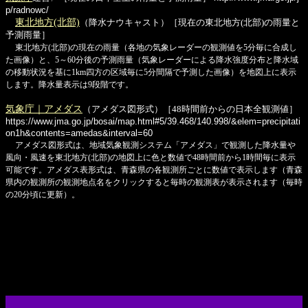
p/radnowc/
東北地方(北部)
（降水ナウキャスト）［現在の東北地方(北部)の雨量と
予測雨量］
東北地方(北部)の現在の雨量（各地の気象レーダーの観測値を5分毎に合成し
た画像）と、5～60分後の予測雨量（気象レーダーによる降水強度分布と降水域
の移動状況を基に1km四方の区域毎に5分間隔で予測した画像）を地図上に表示
します。降水量表示は9段階です。
気象庁｜アメダス
（アメダス図形式）［48時間前からの日本全観測値］
https://www.jma.go.jp/bosai/map.html#5/39.468/140.998/&elem=precipitati
on1h&contents=amedas&interval=60
アメダス図形式は、地域気象観測システム「アメダス」で観測した降水量や
風向・風速を東北地方(北部)の地図上に色と数値で48時間前から1時間毎に表示
可能です。アメダス表形式は、青森県の各観測所ごとに数値で表示します（青森
県内の観測所の観測地点名をクリックすると毎時の観測表が表示されます（毎時
の20分頃に更新）。