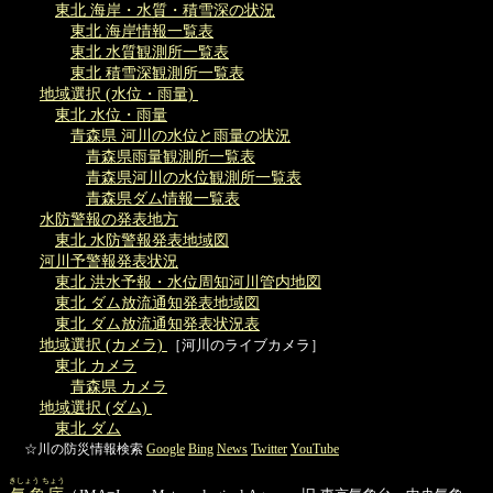
東北 海岸・水質・積雪深の状況
東北 海岸情報一覧表
東北 水質観測所一覧表
東北 積雪深観測所一覧表
地域選択 (水位・雨量)
東北 水位・雨量
青森県 河川の水位と雨量の状況
青森県雨量観測所一覧表
青森県河川の水位観測所一覧表
青森県ダム情報一覧表
水防警報の発表地方
東北 水防警報発表地域図
河川予警報発表状況
東北 洪水予報・水位周知河川管内地図
東北 ダム放流通知発表地域図
東北 ダム放流通知発表状況表
地域選択 (カメラ)
［河川のライブカメラ］
東北 カメラ
青森県 カメラ
地域選択 (ダム)
東北 ダム
☆川の防災情報検索
Google
Bing
News
Twitter
YouTube
きしょう ちょう