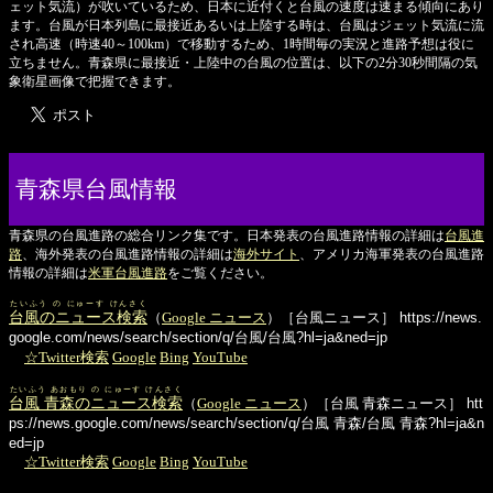
ェット気流）が吹いているため、日本に近付くと台風の速度は速まる傾向にあり
ます。台風が日本列島に最接近あるいは上陸する時は、台風はジェット気流に流
され高速（時速40～100km）で移動するため、1時間毎の実況と進路予想は役に
立ちません。青森県に最接近・上陸中の台風の位置は、以下の2分30秒間隔の気
象衛星画像で把握できます。
青森県台風情報
青森県の台風進路の総合リンク集です。日本発表の台風進路情報の詳細は
台風進
路
、海外発表の台風進路情報の詳細は
海外サイト
、アメリカ海軍発表の台風進路
情報の詳細は
米軍台風進路
をご覧ください。
たいふう の にゅーす けんさく
台風のニュース検索
（
Google ニュース
）［台風ニュース］
https://news.
google.com/news/search/section/q/台風/台風?hl=ja&ned=jp
☆Twitter検索
Google
Bing
YouTube
たいふう あおもり の にゅーす けんさく
台風 青森のニュース検索
（
Google ニュース
）［台風 青森ニュース］
htt
ps://news.google.com/news/search/section/q/台風 青森/台風 青森?hl=ja&n
ed=jp
☆Twitter検索
Google
Bing
YouTube