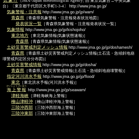
気象庁
（JMA=Japan Meteorological Agency; 旧:東京気象台→中央気象
台）〔東京都千代田区大手町1-3-4〕
http://www.jma.go.jp/
気象警報・注意報
http://www.jma.go.jp/jp/warn/
青森県
［青森県気象警報・注意報発表状況地図］
発表状況一覧
［青森県気象警報・注意報発表状況一覧］
気象情報
http://www.jma.go.jp/jp/kishojoho/
東北地方
［東北気象情報(気象状態速報)］
青森県
［青森県気象情報(気象状態速報)］
土砂災害警戒判定メッシュ情報
http://www.jma.go.jp/jp/doshamesh/
青森県
［青森県土砂災害警戒判定メッシュ情報(土石流・急傾斜地崩
壊警戒判定区分分布図)］
土砂災害警戒情報
http://www.jma.go.jp/jp/dosha/
青森県
［青森県土砂災害警戒情報(土石流・急傾斜地崩壊警報)］
指定河川洪水予報
http://www.jma.go.jp/jp/flood/
東北
［東北洪水予報(河川洪水予報)］
かいじょう けいほう
海上警報
http://www.jma.go.jp/jp/seawarn/
津軽海峡
［津軽海峡海上警報］
檜山津軽沖
［檜山津軽沖海上警報］
三陸沖西部
［三陸沖西部海上警報］
三陸沖東部
［三陸沖東部海上警報］