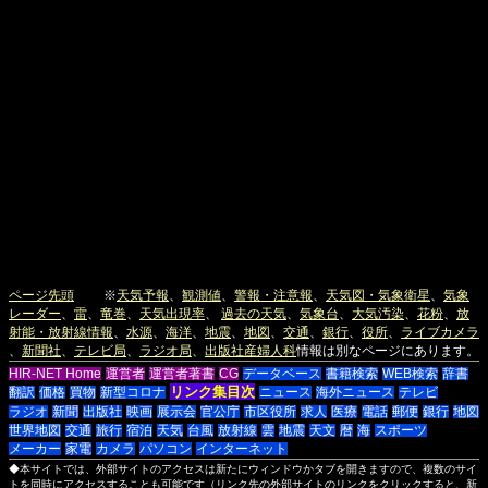
ページ先頭
※
天気予報
、
観測値
、
警報・注意報
、
天気図・気象衛星
、
気象
レーダー
、
雷
、
竜巻
、
天気出現率
、
過去の天気
、
気象台
、
大気汚染
、
花粉
、
放
射能・放射線情報
、
水源
、
海洋
、
地震
、
地図
、
交通
、
銀行
、
役所
、
ライブカメラ
、
新聞社
、
テレビ局
、
ラジオ局
、
出版社
産婦人科
情報は別なページにあります。
HIR-NET Home
運営者
運営者著書
CG
データベース
書籍検索
WEB検索
辞書
リンク集目次
翻訳
価格
買物
新型コロナ
ニュース
海外ニュース
テレビ
ラジオ
新聞
出版社
映画
展示会
官公庁
市区役所
求人
医療
電話
郵便
銀行
地図
世界地図
交通
旅行
宿泊
天気
台風
放射線
雲
地震
天文
暦
海
スポーツ
メーカー
家電
カメラ
パソコン
インターネット
◆本サイトでは、外部サイトのアクセスは新たにウィンドウかタブを開きますので、複数のサイ
トを同時にアクセスすることも可能です（リンク先の外部サイトのリンクをクリックすると、新