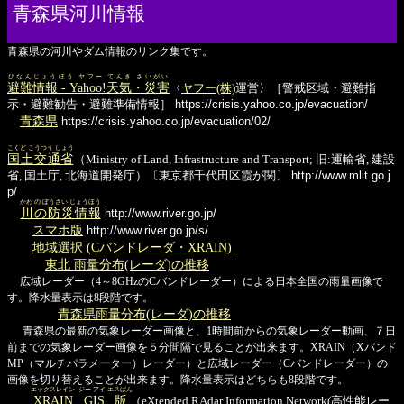
青森県河川情報
青森県の河川やダム情報のリンク集です。
ひなんじょうほう ヤフー てんき さいがい
避難情報 - Yahoo!天気・災害
〈
ヤフー(株)
運営〉［警戒区域・避難指
示・避難勧告・避難準備情報］
https://crisis.yahoo.co.jp/evacuation/
青森県
https://crisis.yahoo.co.jp/evacuation/02/
こくど こうつう しょう
国土交通省
（Ministry of Land, Infrastructure and Transport; 旧:運輸省, 建設
省, 国土庁, 北海道開発庁）〔東京都千代田区霞が関〕
http://www.mlit.go.j
p/
かわ の ぼうさい じょうほう
川の防災情報
http://www.river.go.jp/
スマホ版
http://www.river.go.jp/s/
地域選択 (Cバンドレーダ・XRAIN)
東北 雨量分布(レーダ)の推移
広域レーダー（4～8GHzのCバンドレーダー）による日本全国の雨量画像で
す。降水量表示は8段階です。
青森県雨量分布(レーダ)の推移
青森県の最新の気象レーダー画像と、1時間前からの気象レーダー動画、７日
前までの気象レーダー画像を５分間隔で見ることが出来ます。XRAIN（Xバンド
MP（マルチパラメーター）レーダー）と広域レーダー（Cバンドレーダー）の
画像を切り替えることが出来ます。降水量表示はどちらも8段階です。
エックスレイン
ジー アイ エスばん
XRAIN
GIS版
（eXtended RAdar Information Network(高性能レー