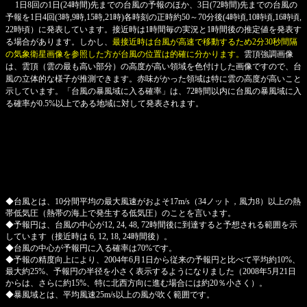
1日8回の1日(24時間)先までの台風の予報のほか、3日(72時間)先までの台風の
予報を1日4回(3時,9時,15時,21時)各時刻の正時約50～70分後(4時頃,10時頃,16時頃,
22時頃）に発表しています。接近時は1時間毎の実況と1時間後の推定値を発表す
る場合があります。しかし、
最接近時は台風が高速で移動するため2分30秒間隔
の気象衛星画像を参照した方が台風の位置は的確に分かります。
雲頂強調画像
は、雲頂（雲の最も高い部分）の高度が高い領域を色付けした画像ですので、台
風の立体的な様子が推測できます。赤味がかった領域は特に雲の高度が高いこと
示しています。「台風の暴風域に入る確率」は、72時間以内に台風の暴風域に入
る確率が0.5%以上である地域に対して発表されます。
◆台風とは、10分間平均の最大風速がおよそ17m/s（34ノット，風力8）以上の熱
帯低気圧（熱帯の海上で発生する低気圧）のことを言います。
◆予報円は、台風の中心が12, 24, 48, 72時間後に到達すると予想される範囲を示
しています（接近時は 6, 12, 18, 24時間後）。
◆台風の中心が予報円に入る確率は70%です。
◆予報の精度向上により、2004年6月1日から従来の予報円と比べて平均約10%、
最大約25%、予報円の半径を小さく表示するようになりました（2008年5月21日
からは、さらに約15%、特に北西方向に進む場合には約20％小さく）。
◆暴風域とは、平均風速25m/s以上の風が吹く範囲です。