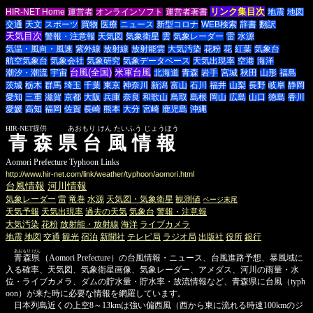
リンク集目次
HIR-NET Home
運営者
オンラインソフト
運営者著書
地震
地図
交通
天文
スポーツ
買物
医療
ニュース
新型コロナ
WEB検索
辞書
翻訳
天気目次
警報・注意報
天気図
気象衛星
雲
気象レーダー
雷
水源
気温・風向・風速
紫外線
放射線
放射能雲
大気汚染
花粉
花
紅葉
気象台
航空気象台
気象会社
気象研究
気象データベース
天気出現率
空港
海洋
台風(全国)
米軍台風
潮汐・潮流
宇宙
北海道
青森
岩手
宮城
秋田
山形
福島
茨城
栃木
群馬
埼玉
千葉
東京
神奈川
新潟
富山
石川
福井
山梨
長野
岐阜
静岡
愛知
三重
滋賀
京都
大阪
兵庫
奈良
和歌山
鳥取
島根
岡山
広島
山口
徳島
香川
愛媛
高知
福岡
佐賀
長崎
熊本
大分
宮崎
鹿児島
沖縄
HIR-NET提供 あおもり けん たいふう じょうほう
青森県台風情報
Aomori Prefecture Typhoon Links
http://www.hir-net.com/link/weather/typhoon/aomori.html
台風情報
河川情報
気象レーダー
雷
竜巻
水源
天気図・気象衛星
観測値
ページ末尾
天気予報
天気出現率
過去の天気
気象台
警報・注意報
大気汚染
花粉
放射能・放射線
海洋
ライブカメラ
地震
地図
交通
観光
宿泊
新聞社
テレビ局
ラジオ局
出版社
役所
銀行
あおもり けん
青森県
（Aomori Prefecture）の台風情報・ニュース、台風進路予想、暴風域に
入る確率、天気図、気象衛星画像、気象レーダー、アメダス、河川の雨量・水
位・ライブカメラ、ダムの貯水量・貯水率・放流情報など、青森県に台風（typh
oon）が来た時に必要な情報を網羅しています。
日本列島近くの上空8～13kmは強い偏西風（西から東に流れる時速100kmのジ