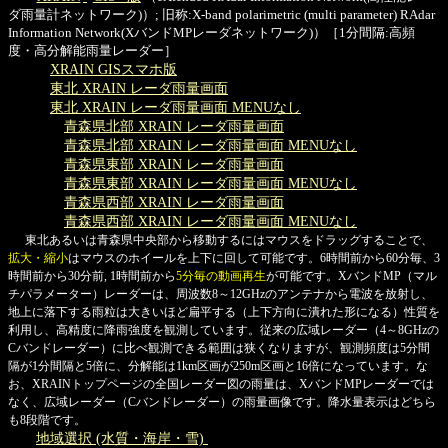
ダ雨量計ネットワーク)）; 旧称:X-band polarimetric (multi parameter) RAdar
Information Network(XバンドMPレーダネットワーク)）［1分間隔:高頻
度・高分解能雨量レーダー］
XRAIN GISスマホ版
東北 XRAIN レーダ雨量画面
東北 XRAIN レーダ雨量画面 MENUなし
青森県北部 XRAIN レーダ雨量画面
青森県北部 XRAIN レーダ雨量画面 MENUなし
青森県東部 XRAIN レーダ雨量画面
青森県東部 XRAIN レーダ雨量画面 MENUなし
青森県西部 XRAIN レーダ雨量画面
青森県西部 XRAIN レーダ雨量画面 MENUなし
東北あるいは青森県中央部から移動するにはマウスをドラッグすることで、
拡大・縮小
はマウスのホイールを上下に回して可能です。6時間前から60分毎、3
時間前から30分前, 1時間前から
5分毎の動画再生
が可能です。XバンドMP（マル
チパラメーター）レーダーは、周波数8～12GHzのアンテナから電波を放射し、
地上に落下する雨粒は大きいほど扁平する（上下方向に潰れた形になる）性質を
利用し、高精度に降雨強度を観測しています。従来の広域レーダー（4～8GHzの
Cバンドレーダー）に比べ観測できる範囲は狭くなりますが、観測頻度は5分間
隔が1分間隔と5倍に、分解能は1km区画が250m区画と16倍になっています。な
お、XRAINトップページの全国レーダー図の雨量は、XバンドMPレーダーでは
なく、広域レーダー（Cバンドレーダー）の雨量画像です。降水量表示はどちら
も8段階です。
地域選択 (水質・海岸・雪)